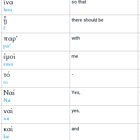
ἵνα
so that
hina
ᾖ
there should be
ē
παρ’
with
par’
ἐμοὶ
me
emoi
τό
-
to
Ναί
Yes,
Nai
ναὶ
yes,
nai
καὶ
and
kai