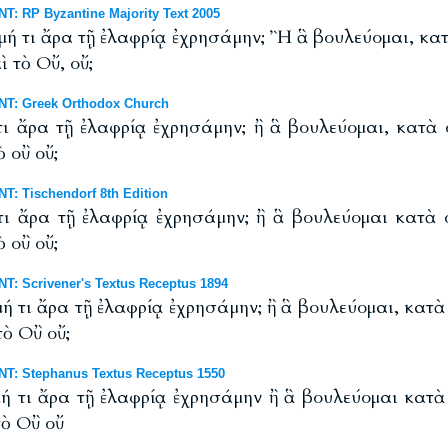
: RP Byzantine Majority Text 2005
 μή τι ἄρα τῇ ἐλαφρίᾳ ἐχρησάμην; Ἢ ἃ βουλεύομαι, κα
ὶ τὸ Οὔ, οὔ;
NT: Greek Orthodox Church
τι ἄρα τῇ ἐλαφρίᾳ ἐχρησάμην; ἢ ἃ βουλεύομαι, κατὰ
ὸ οὒ οὔ;
T: Tischendorf 8th Edition
τι ἄρα τῇ ἐλαφρίᾳ ἐχρησάμην; ἢ ἃ βουλεύομαι κατὰ
ὸ οὒ οὔ;
T: Scrivener's Textus Receptus 1894
μή τι ἄρα τῇ ἐλαφρίᾳ ἐχρησάμην; ἢ ἃ βουλεύομαι, κατ
τὸ Οὒ οὔ;
T: Stephanus Textus Receptus 1550
μή τι ἄρα τῇ ἐλαφρίᾳ ἐχρησάμην ἢ ἃ βουλεύομαι κατ
τὸ Οὒ οὔ