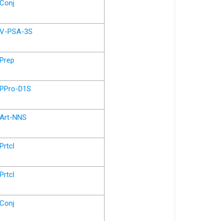
Conj
V-PSA-3S
Prep
PPro-D1S
Art-NNS
Prtcl
Prtcl
Conj