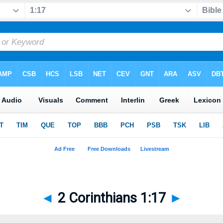
◄
2 Corinthians 1:17
►