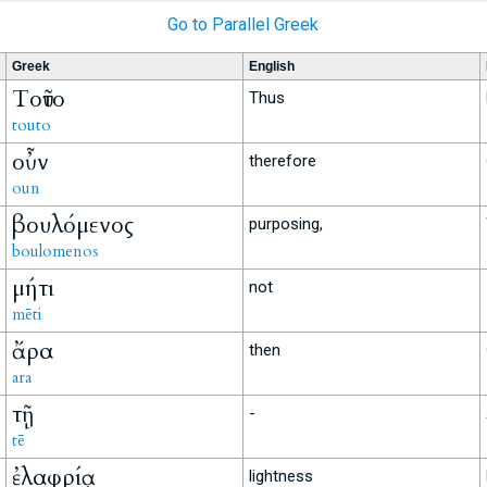
Go to Parallel Greek
Greek
English
Τοῦτο
Thus
touto
οὖν
therefore
oun
βουλόμενος
purposing,
boulomenos
μήτι
not
mēti
ἄρα
then
ara
τῇ
-
tē
ἐλαφρίᾳ
lightness