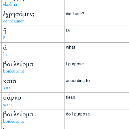
elaphria
ἐχρησάμην;
did I use?
echrēsamēn
ἢ
Or
ē
ἃ
what
ha
βουλεύομαι
I purpose,
bouleuomai
κατὰ
according to
kata
σάρκα
flesh
sarka
βουλεύομαι,
do I purpose,
bouleuomai