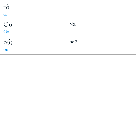
τὸ
-
to
Οὔ
No,
Ou
οὔ;
no?
ou