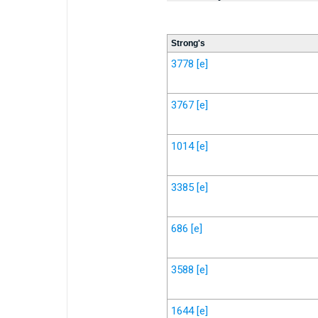
Strong's
3778
[e]
3767
[e]
1014
[e]
3385
[e]
686
[e]
3588
[e]
1644
[e]