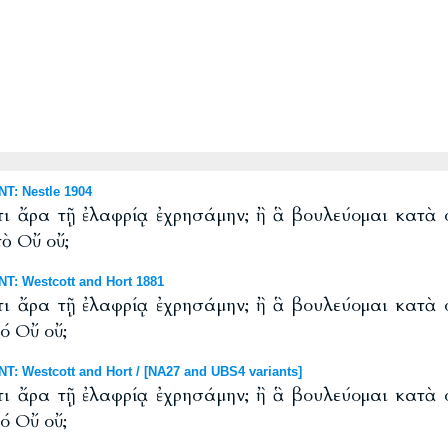
T: Nestle 1904
τι ἄρα τῇ ἐλαφρίᾳ ἐχρησάμην; ἢ ἃ βουλεύομαι κατὰ
τὸ Οὔ οὔ;
T: Westcott and Hort 1881
τι ἄρα τῇ ἐλαφρίᾳ ἐχρησάμην; ἢ ἃ βουλεύομαι κατὰ
τό Οὔ οὔ;
: Westcott and Hort / [NA27 and UBS4 variants]
τι ἄρα τῇ ἐλαφρίᾳ ἐχρησάμην; ἢ ἃ βουλεύομαι κατὰ
τό Οὔ οὔ;