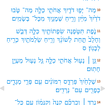
מַה־
יָּפ֥וּ
דֹדַ֖יִךְ
אֲחֹתִ֣י
כַלָּ֑ה
מַה־
טֹּ֤בוּ
10
דֹדַ֙יִךְ֙
מִיַּ֔יִן
וְרֵ֥יחַ
שְׁמָנַ֖יִךְ
מִכָּל־
בְּשָׂמִֽים׃
נֹ֛פֶת
תִּטֹּ֥פְנָה
שִׂפְתוֹתַ֖יִךְ
כַּלָּ֑ה
דְּבַ֤שׁ
11
וְחָלָב֙
תַּ֣חַת
לְשׁוֹנֵ֔ךְ
וְרֵ֥יחַ
שַׂלְמֹתַ֖יִךְ
כְּרֵ֥יחַ
לְבָנֽוֹן׃
ס
גַּ֥ן ׀
נָע֖וּל
אֲחֹתִ֣י
כַלָּ֑ה
גַּ֥ל
נָע֖וּל
מַעְיָ֥ן
12
חָתֽוּם׃
שְׁלָחַ֙יִךְ֙
פַּרְדֵּ֣ס
רִמּוֹנִ֔ים
עִ֖ם
פְּרִ֣י
מְגָדִ֑ים
13
כְּפָרִ֖ים
עִם־
נְרָדִֽים׃
נֵ֣רְדְּ ׀
וְכַרְכֹּ֗ם
קָנֶה֙
וְקִנָּמ֔וֹן
עִ֖ם
כָּל־
14