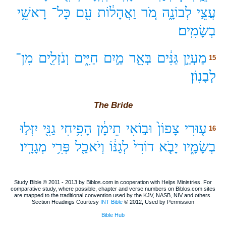
עֲצֵ֣י
לְבוֹנָ֑ה
מֹ֚ר
וַאֲהָל֔וֹת
עִ֖ם
כָּל־
רָאשֵׁ֥י
בְשָׂמִֽים׃
מַעְיַ֣ן
גַּנִּ֔ים
בְּאֵ֖ר
מַ֣יִם
חַיִּ֑ים
וְנֹזְלִ֖ים
מִן־
15
לְבָנֽוֹן׃
The Bride
ע֤וּרִי
צָפוֹן֙
וּב֣וֹאִי
תֵימָ֔ן
הָפִ֥יחִי
גַנִּ֖י
יִזְּל֣וּ
16
בְשָׂמָ֑יו
יָבֹ֤א
דוֹדִי֙
לְגַנּ֔וֹ
וְיֹאכַ֖ל
פְּרִ֥י
מְגָדָֽיו׃
Study Bible © 2011 - 2013 by Biblos.com in cooperation with Helps Ministries. For
comparative study, where possible, chapter and verse numbers on Biblos.com sites
are mapped to the traditional convention used by the KJV, NASB, NIV and others.
Section Headings Courtesy
INT Bible
© 2012, Used by Permission
Bible Hub