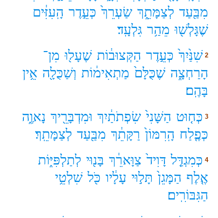
מִבַּ֖עַד
לְצַמָּתֵ֑ךְ
שַׂעְרֵךְ֙
כְּעֵ֣דֶר
הָֽעִזִּ֔ים
שֶׁגָּלְשׁ֖וּ
מֵהַ֥ר
גִּלְעָֽד׃
שִׁנַּ֙יִךְ֙
כְּעֵ֣דֶר
הַקְּצוּב֔וֹת
שֶׁעָל֖וּ
מִן־
2
הָרַחְצָ֑ה
שֶׁכֻּלָּם֙
מַתְאִימ֔וֹת
וְשַׁכֻּלָ֖ה
אֵ֥ין
בָּהֶֽם׃
כְּח֤וּט
הַשָּׁנִי֙
שִׂפְתֹתַ֔יִךְ
וּמִדְבָּרֵ֖יךְ
נָאוֶ֑ה
3
כְּפֶ֤לַח
הָֽרִמּוֹן֙
רַקָּתֵ֔ךְ
מִבַּ֖עַד
לְצַמָּתֵֽךְ׃
כְּמִגְדַּ֤ל
דָּוִיד֙
צַוָּארֵ֔ךְ
בָּנ֖וּי
לְתַלְפִּיּ֑וֹת
4
אֶ֤לֶף
הַמָּגֵן֙
תָּל֣וּי
עָלָ֔יו
כֹּ֖ל
שִׁלְטֵ֥י
הַגִּבּוֹרִֽים׃