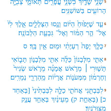
שְׁנֵ֥י
שָׁדַ֛יִךְ
כִּשְׁנֵ֥י
עֳפָרִ֖ים
תְּאוֹמֵ֣י
צְבִיָּ֑ה
5
הָרוֹעִ֖ים
בַּשּׁוֹשַׁנִּֽים׃
עַ֤ד
שֶׁיָּפ֙וּחַ֙
הַיּ֔וֹם
וְנָ֖סוּ
הַצְּלָלִ֑ים
אֵ֤לֶךְ
לִי֙
6
אֶל־
הַ֣ר
הַמּ֔וֹר
וְאֶל־
גִּבְעַ֖ת
הַלְּבוֹנָֽה׃
כֻּלָּ֤ךְ
יָפָה֙
רַעְיָתִ֔י
וּמ֖וּם
אֵ֥ין
בָּֽךְ׃
ס
7
אִתִּ֤י
מִלְּבָנוֹן֙
כַּלָּ֔ה
אִתִּ֖י
מִלְּבָנ֣וֹן
תָּב֑וֹאִי
8
תָּשׁ֣וּרִי ׀
מֵרֹ֣אשׁ
אֲמָנָ֗ה
מֵרֹ֤אשׁ
שְׂנִיר֙
וְחֶרְמ֔וֹן
מִמְּעֹנ֣וֹת
אֲרָי֔וֹת
מֵֽהַרְרֵ֖י
נְמֵרִֽים׃
לִבַּבְתִּ֖נִי
אֲחֹתִ֣י
כַלָּ֑ה
לִבַּבְתִּ֙ינִי֙
[בְּאַחַד
9
כ]
(בְּאַחַ֣ת
ק)
מֵעֵינַ֔יִךְ
בְּאַחַ֥ד
עֲנָ֖ק
מִצַּוְּרֹנָֽיִךְ׃