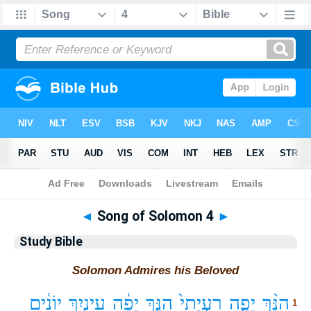
Bible
>
Study Bible
> Songs 4
◄
Song of Solomon 4
►
Study Bible
Solomon Admires his Beloved
הִנָּ֨ךְ
יָפָ֤ה
רַעְיָתִי֙
הִנָּ֣ךְ
יָפָ֔ה
עֵינַ֣יִךְ
יוֹנִ֔ים
1