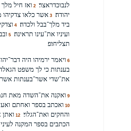
לנבוכדראצר׃
ואז חיל מלך 
2
יהודה׃
אשר כלאו צדקיהו מ
3
ביד מלך־בבל ולכדה׃
וצדקי
4
ועיניו את־עינו תראינה׃
ובב
5
תצליחו׃פ
ויאמר ירמיהו היה דבר־יהו
6
בענתות כי לך משפט הגאלה 
את־שדי אשר־בענתות אשר׀ ב
ואקנה את־השדה מאת חנמא
9
ואכתב בספר ואחתם ואעד 
10
והחקים ואת־הגלוי׃
ואתן א
12
הכתבים בספר המקנה לעיני 