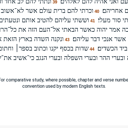
לעם ואני אהיה להם לאלהים׃
ונתתי להם לב אחד ו
39
ם אחריהם׃
וכרתי להם ברית עולם אשר לא־אשוב 
40
 סור מעלי׃
וששתי עליהם להטיב אותם ונטעתים
41
כה אמר יהוה כאשר הבאתי אל־העם הזה את כל־הרעה
שר אנכי דבר עליהם׃
ונקנה השדה בארץ הזאת
43
יד הכשדים׃
שדות בכסף יקנו וכתוב בספר׀ וחתום
44
ה ובערי ההר ובערי השפלה ובערי הנגב כי־אשיב את־
or comparative study, where possible, chapter and verse number
convention used by modern English texts.