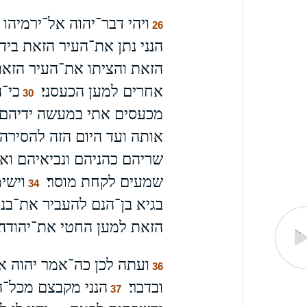
ויהי דבר־יהוה אל־ירמיהו 
26
הנני נתן את־העיר הזאת ביד
הזאת והציתו את־העיר הזאת
אחרים למען הכעסני׃
כי־ה
30
מכעסים אתי במעשה ידיהם נ
אותה ועד היום הזה להסירה מ
שריהם כהניהם ונביאיהם ואיש
שמעים לקחת מוסר׃
וישי
34
בגיא בן־הנם להעביר את־בנ
הזאת למען החטי את־יהודה׃
ועתה לכן כה־אמר יהוה א
36
ובדבר׃
הנני מקבצם מכל־ה
37