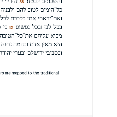
והשבתים לבטח׃
והיו לי 
38
כל־הימים לטוב להם ולבניה
ואת־יראתי אתן בלבבם לבלתי
בכל־לבי ובכל־נפשי׃ס
כי־
42
מביא עליהם את־כל־הטובה א
היא מאין אדם ובהמה נתנה ב
ובסביבי ירושלם ובערי יהוד
s are mapped to the traditional