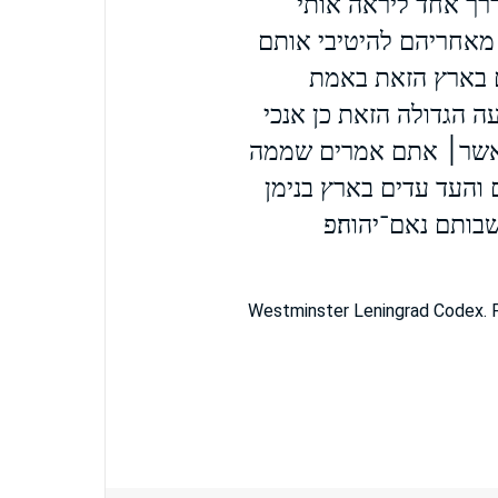
דרך אחד ליראה אותי
מאחריהם להיטיבי אותם
 בארץ הזאת באמת
 הגדולה הזאת כן אנכי
 אשר׀ אתם אמרים שממה
 והעד עדים בארץ בנימן
שבותם נאם־יהוה׃פ
Westminster Leningrad Codex. F