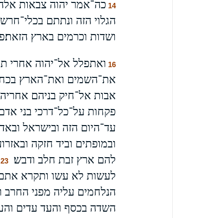
כה־אמר יהוה צבאות אלה
14
הגלוי הזה ונתתם בכלי־חרש 
ושדות וכרמים בארץ הזאת׃פ
ואתפלל אל־יהוה אחרי תת
16
את־השמים ואת־הארץ בכחך ה
אבות אל־חיק בניהם אחריהם 
פקחות על־כל־דרכי בני אדם 
עד־היום הזה ובישראל ובאד
ובמופתים וביד חזקה ובאזרוע 
להם ארץ זבת חלב ודבש׃
23
לעשות לא עשו ותקרא אתם 
הנלחמים עליה מפני החרב ו
השדה בכסף והעד עדים והעי