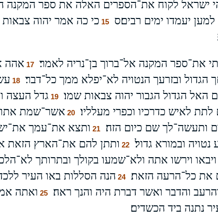
י ישראל לקוח את־הספרים האלה את ספר המקנה ה
למען יעמדו ימים רבים׃ס
כי כה אמר יהוה צבאות א
15
י את־ספר המקנה אל־ברוך בן־נריה לאמר׃
אהה א
17
גדול ובזרעך הנטויה לא־יפלא ממך כל־דבר׃
עשה
18
האל הגדול הגבור יהוה צבאות שמו׃
גדל העצה ור
19
לתת לאיש כדרכיו וכפרי מעלליו׃
אשר־שמת אתות
20
ם ותעשה־לך שם כיום הזה׃
ותצא את־עמך את־יש
21
נטויה ובמורא גדול׃
ותתן להם את־הארץ הזאת א
22
ויבאו וירשו אתה ולא־שמעו בקולך ובתרותך לא־הלכ
את כל־הרעה הזאת׃
הנה הסללות באו העיר ללכד
24
הרעב והדבר ואשר דברת היה והנך ראה׃
ואתה אמר
25
ר נתנה ביד הכשדים׃