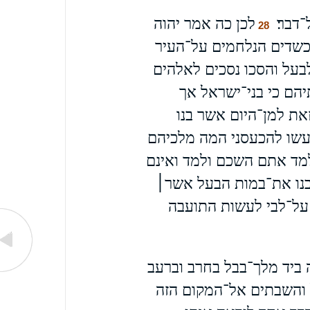
־דבר׃
לכן כה אמר יהוה
28
כשדים הנלחמים על־העיר
בעל והסכו נסכים לאלהים
יהם כי בני־ישראל אך
את למן־היום אשר בנו
 עשו להכעסני המה מלכיהם
ולמד אתם השכם ולמד ואינם
בנו את־במות הבעל אשר׀
על־לבי לעשות התועבה
ביד מלך־בבל בחרב וברעב
 והשבתים אל־המקום הזה