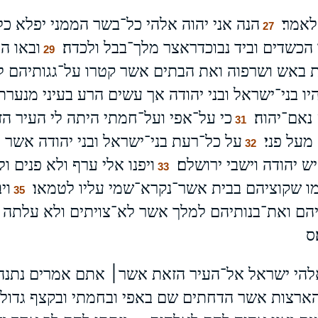
לאמר׃
הנה אני יהוה אלהי כל־בשר ה‍ממני יפלא כל
27
 הכשדים וביד נבוכדראצר מלך־בבל ולכדה׃
ובאו ה
29
 באש ושרפוה ואת הבתים אשר קטרו על־גגותיהם ל
יו בני־ישראל ובני יהודה אך עשים הרע בעיני מנערת
אם־יהוה׃
כי על־אפי ועל־חמתי היתה לי העיר הז
31
על פני׃
על כל־רעת בני־ישראל ובני יהודה אשר
32
 יהודה וישבי ירושלם׃
ויפנו אלי ערף ולא פנים 
33
מו שקוציהם בבית אשר־נקרא־שמי עליו לטמאו׃
וי
35
יהם ואת־בנותיהם למלך אשר לא־צויתים ולא עלתה 
ס
להי ישראל אל־העיר הזאת אשר׀ אתם אמרים נתנה 
ארצות אשר הדחתים שם באפי ובחמתי ובקצף גדול