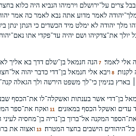
בבל צרים על־ירושלם וירמיהו הנביא היה כלוא בח
לך־יהודה לאמר מדוע אתה נבא לאמר כה אמר יהוה 
הו מלך יהודה לא ימלט מיד הכשדים כי הנתן ינתן ביד
ל יולך את־צדקיהו ושם יהיה עד־פקדי אתו נאם־יהו
ה אלי לאמר׃
הנה חנמאל בן־שלם דדך בא אליך לא
7
לקנות׃
ויבא אלי חנמאל בן־דדי כדבר יהוה אל־חצ
8
ארץ בנימין כי־לך משפט הירשה ולך הגאלה קנה־לך 
ל בן־דדי אשר בענתות ואשקלה־לו את־הכסף שבע
עדים ואשקל הכסף במאזנים׃
ואקח את־ספר המק
11
ת־הספר המקנה אל־ברוך בן־נריה בן־מחסיה לעיני ח
כל־היהודים הישבים בחצר המטרה׃
ואצוה את ברו
13