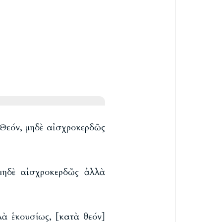
 Θεόν, μηδὲ αἰσχροκερδῶς
 μηδὲ αἰσχροκερδῶς ἀλλὰ
λὰ ἑκουσίως, [κατὰ θεόν]