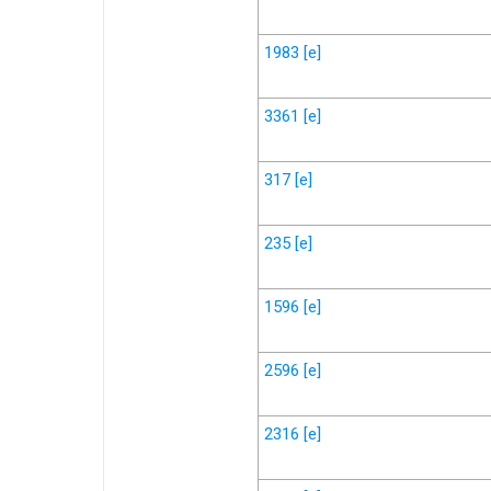
1983
[e]
3361
[e]
317
[e]
235
[e]
1596
[e]
2596
[e]
2316
[e]