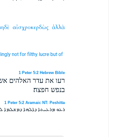
μηδὲ
αἰσχροκερδὼς
ἀλλὰ
lingly
not
for filthy lucre
but
of
1 Peter 5:2 Hebrew Bible
רעו את עדר האלהים אשר
בנפש חפצה׃
1 Peter 5:2 Aramaic NT: Peshitta
ܪܥܘ ܡܪܥܝܬܐ ܕܐܠܗܐ ܕܡܫܠܡܐ ܠܟ