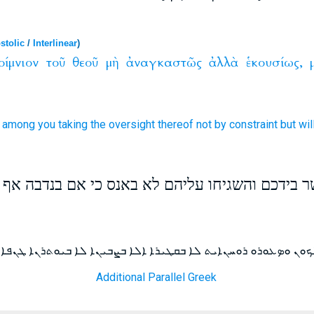
stolic
/
Interlinear
)
οίμνιον
τοῦ
θεοῦ
μὴ
ἀναγκαστῶς
ἀλλὰ
ἑκουσίως,
s among
you
taking the oversight
thereof not
by constraint
but
wil
 בידכם והשגיחו עליהם לא באנס כי אם בנדבה אף 
ܘܢ ܘܤܥܘܪܘ ܪܘܚܢܐܝܬ ܠܐ ܒܩܛܝܪܐ ܐܠܐ ܒܨܒܝܢܐ ܠܐ ܒܝܘܬܪܢܐ ܛܢܦܐ 
Additional Parallel Greek