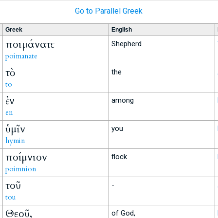
Go to Parallel Greek
Greek
English
ποιμάνατε
Shepherd
poimanate
τὸ
the
to
ἐν
among
en
ὑμῖν
you
hymin
ποίμνιον
flock
poimnion
τοῦ
-
tou
Θεοῦ,
of God,