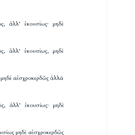
ς, ἀλλ’ ἑκουσίως· μηδὲ
ς, ἀλλ’ ἑκουσίως, μηδὲ
ς μηδέ αἰσχροκερδῶς ἀλλά
ς, ἀλλ’ ἑκουσίως· μηδὲ
ουσίως μηδὲ αἰσχροκερδῶς