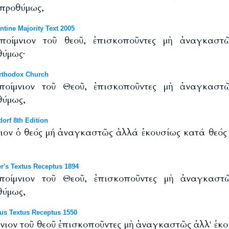
 προθύμως,
tine Majority Text 2005
ποίμνιον τοῦ θεοῦ, ἐπισκοποῦντες μὴ ἀναγκαστῶ
θύμως·
rthodox Church
ποίμνιον τοῦ Θεοῦ, ἐπισκοποῦντες μὴ ἀναγκαστῶ
θύμως,
orf 8th Edition
μνιον ὁ θεός μή ἀναγκαστῶς ἀλλά ἑκουσίως κατά θεό
r's Textus Receptus 1894
ποίμνιον τοῦ Θεοῦ, ἐπισκοποῦντες μὴ ἀναγκαστῶ
θύμως,
us Textus Receptus 1550
ίμνιον τοῦ θεοῦ ἐπισκοποῦντες μὴ ἀναγκαστῶς ἀλλ' ἑκ