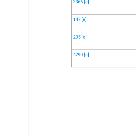
3366
[e]
147
[e]
235
[e]
4290
[e]