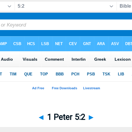
◄
1 Peter 5:2
►