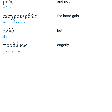
μηδὲ
and not
mēde
αἰσχροκερδῶς
for base gain,
aischrokerdōs
ἀλλὰ
but
alla
προθύμως,
eagerly;
prothymōs