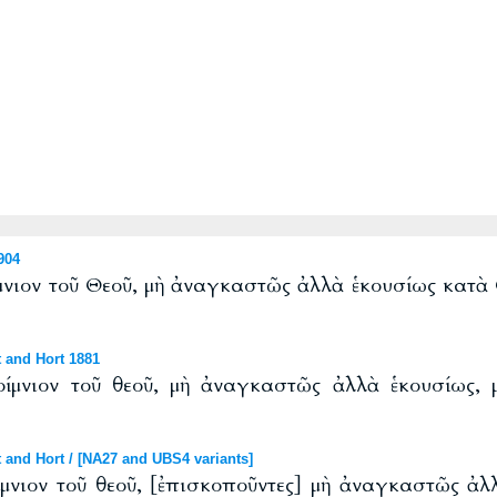
904
ίμνιον τοῦ Θεοῦ, μὴ ἀναγκαστῶς ἀλλὰ ἑκουσίως κατὰ
 and Hort 1881
οίμνιον τοῦ θεοῦ, μὴ ἀναγκαστῶς ἀλλὰ ἑκουσίως,
 and Hort / [NA27 and UBS4 variants]
ίμνιον τοῦ θεοῦ, [ἐπισκοποῦντες] μὴ ἀναγκαστῶς ἀλ