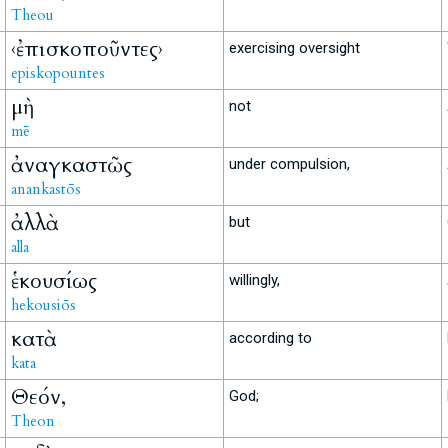
Theou
‹ἐπισκοποῦντες›
exercising oversight
episkopountes
μὴ
not
mē
ἀναγκαστῶς
under compulsion,
anankastōs
ἀλλὰ
but
alla
ἑκουσίως
willingly,
hekousiōs
κατὰ
according to
kata
Θεόν,
God;
Theon