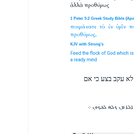
ἀλλὰ προθύμως
1 Peter 5:2 Greek Study Bible
(
Apo
ποιμάνατε
τὸ
ἐν
ὑμῖν
π
προθύμως,
KJV with Strong's
Feed
the flock
of God
which i
a ready mind
לא עקב בצע כי אם
ܐܠܐ ܡܢ ܟܠܗ ܠܒܟܘܢ ܀