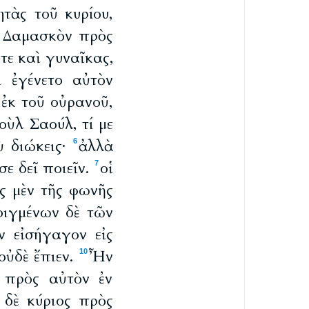
ητὰς τοῦ κυρίου,
ς Δαμασκὸν πρὸς
τε καὶ γυναῖκας,
 ἐγένετο αὐτὸν
ἐκ τοῦ οὐρανοῦ,
ὺλ Σαούλ, τί με
σὺ διώκεις·
ἀλλὰ
6
σε δεῖ ποιεῖν.
οἱ
7
ες μὲν τῆς φωνῆς
οιγμένων δὲ τῶν
ν εἰσήγαγον εἰς
οὐδὲ ἔπιεν.
Ἦν
10
 πρὸς αὐτὸν ἐν
 δὲ κύριος πρὸς