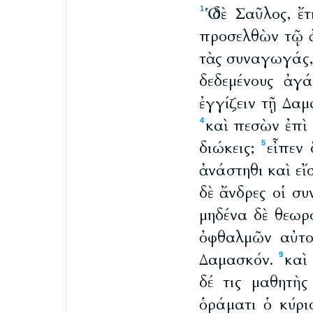
Ὁ δὲ Σαῦλος, ἔ
1
προσελθὼν τῷ 
τὰς συναγωγάς, 
δεδεμένους ἀγ
ἐγγίζειν τῇ Δα
καὶ πεσὼν ἐπὶ
4
διώκεις;
εἶπεν 
5
ἀνάστηθι καὶ εἴσ
δὲ ἄνδρες οἱ συ
μηδένα δὲ θεωρ
ὀφθαλμῶν αὐτοῦ
Δαμασκόν.
καὶ
9
δέ τις μαθητὴ
ὁράματι ὁ κύριο