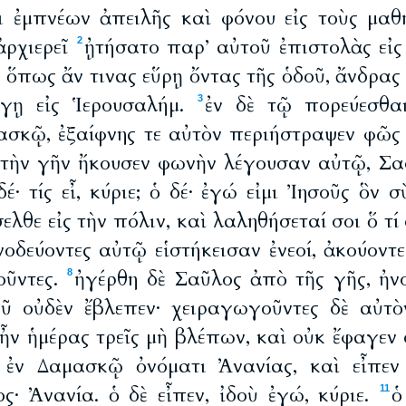
τι ἐμπνέων ἀπειλῆς καὶ φόνου εἰς τοὺς μαθ
ἀρχιερεῖ
ᾐτήσατο παρ’ αὐτοῦ ἐπιστολὰς εἰ
2
ὅπως ἄν τινας εὕρῃ ὄντας τῆς ὁδοῦ, ἄνδρας 
άγῃ εἰς Ἱερουσαλήμ.
ἐν δὲ τῷ πορεύεσθαι
3
μασκῷ, ἐξαίφνης τε αὐτὸν περιήστραψεν φῶς 
 τὴν γῆν ἤκουσεν φωνὴν λέγουσαν αὐτῷ, Σαο
δέ· τίς εἶ, κύριε; ὁ δέ· ἐγώ εἰμι Ἰησοῦς ὃν 
ελθε εἰς τὴν πόλιν, καὶ λαληθήσεταί σοι ὅ τί 
νοδεύοντες αὐτῷ εἱστήκεισαν ἐνεοί, ἀκούοντ
οῦντες.
ἠγέρθη δὲ Σαῦλος ἀπὸ τῆς γῆς, ἠν
8
 οὐδὲν ἔβλεπεν· χειραγωγοῦντες δὲ αὐτὸ
 ἦν ἡμέρας τρεῖς μὴ βλέπων, καὶ οὐκ ἔφαγεν 
ς ἐν Δαμασκῷ ὀνόματι Ἀνανίας, καὶ εἶπεν
ς· Ἀνανία. ὁ δὲ εἶπεν, ἰδοὺ ἐγώ, κύριε.
ὁ
11