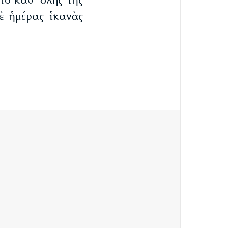
το καθ’ ὅλης τῆς
δὲ ἡμέρας ἱκανὰς