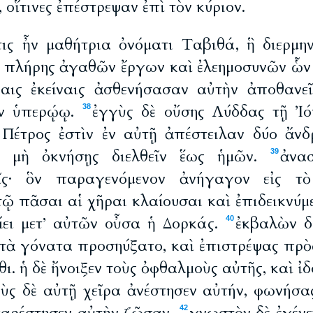
 οἵτινες ἐπέστρεψαν ἐπὶ τὸν κύριον.
ις ἦν μαθήτρια ὀνόματι Ταβιθά, ἣ διερμην
ν πλήρης ἀγαθῶν ἔργων καὶ ἐλεημοσυνῶν ὧν 
ραις ἐκείναις ἀσθενήσασαν αὐτὴν ἀποθανεῖ
ἐν ὑπερῴῳ.
ἐγγὺς δὲ οὔσης Λύδδας τῇ Ἰό
38
 Πέτρος ἐστὶν ἐν αὐτῇ ἀπέστειλαν δύο ἄν
, μὴ ὀκνήσῃς διελθεῖν ἕως ἡμῶν.
ἀνα
39
ῖς· ὃν παραγενόμενον ἀνήγαγον εἰς τ
ῷ πᾶσαι αἱ χῆραι κλαίουσαι καὶ ἐπιδεικνύμε
ίει μετ’ αὐτῶν οὖσα ἡ Δορκάς.
ἐκβαλὼν δ
40
 τὰ γόνατα προσηύξατο, καὶ ἐπιστρέψας πρὸ
ι. ἡ δὲ ἤνοιξεν τοὺς ὀφθαλμοὺς αὐτῆς, καὶ ἰ
ὺς δὲ αὐτῇ χεῖρα ἀνέστησεν αὐτήν, φωνήσας
42