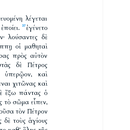
ευομένη λέγεται
ἐποίει.
ἐγένετο
37
ν· λούσαντες δὲ
ππῃ οἱ μαθηταὶ
δρας πρὸς αὐτὸν
στὰς δὲ Πέτρος
ὸ ὑπερῷον, καὶ
ναι χιτῶνας καὶ
ὲ ἔξω πάντας ὁ
ς τὸ σῶμα εἶπεν,
δοῦσα τὸν Πέτρον
 δὲ τοὺς ἁγίους