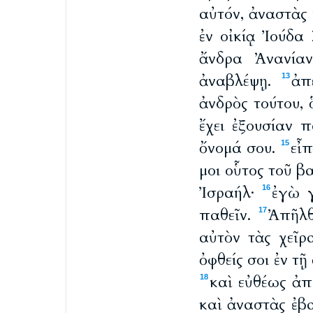
αὐτόν, ἀναστὰς 
ἐν οἰκίᾳ Ἰούδα
ἄνδρα Ἀνανίαν
ἀναβλέψῃ.
ἀπ
13
ἀνδρὸς τούτου, 
ἔχει ἐξουσίαν 
ὄνομά σου.
εἶπ
15
μοι οὗτος τοῦ β
Ἰσραήλ·
ἐγὼ γ
16
παθεῖν.
Ἀπῆλθ
17
αὐτὸν τὰς χεῖρ
ὀφθείς σοι ἐν τ
καὶ εὐθέως ἀπ
18
καὶ ἀναστὰς ἐβ