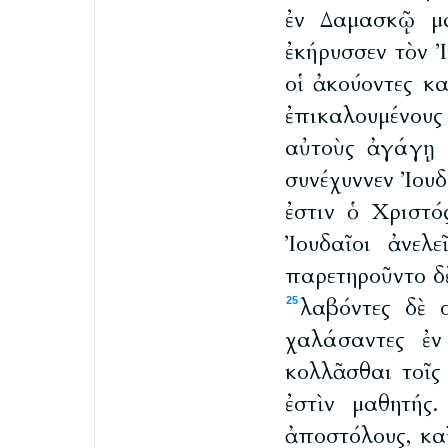
ἐν Δαμασκῷ μ
ἐκήρυσσεν τὸν Ἰ
οἱ ἀκούοντες κ
ἐπικαλουμένους 
αὐτοὺς ἀγάγῃ ἐ
συνέχυννεν Ἰου
ἐστιν ὁ Χριστό
Ἰουδαῖοι ἀνελ
παρετηροῦντο δ
λαβόντες δὲ 
25
χαλάσαντες ἐν
κολλᾶσθαι τοῖς
ἐστὶν μαθητής
ἀποστόλους, κα