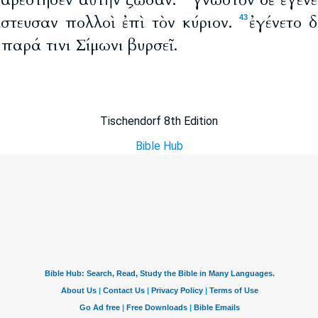
παρέστησεν αὐτὴν ζῶσαν.
γνωστὸν δὲ ἐγένε
ίστευσαν πολλοὶ ἐπὶ τὸν κύριον.
ἐγένετο 
43
 παρά τινι Σίμωνι βυρσεῖ.
Tischendorf 8th Edition
Bible Hub