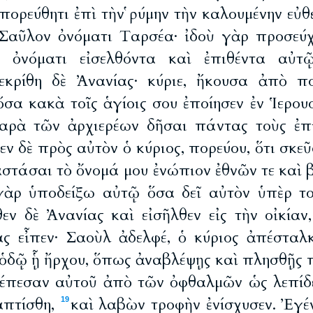
πορεύθητι ἐπὶ τὴν ῥύμην τὴν καλουμένην εὐθ
 Σαῦλον ὀνόματι Ταρσέα· ἰδοὺ γὰρ προσεύ
 ὀνόματι εἰσελθόντα καὶ ἐπιθέντα αὐτ
εκρίθη δὲ Ἀνανίας· κύριε, ἤκουσα ἀπὸ π
ὅσα κακὰ τοῖς ἁγίοις σου ἐποίησεν ἐν Ἱερο
παρὰ τῶν ἀρχιερέων δῆσαι πάντας τοὺς ἐπ
εν δὲ πρὸς αὐτὸν ὁ κύριος, πορεύου, ὅτι σκεῦ
αστάσαι τὸ ὄνομά μου ἐνώπιον ἐθνῶν τε καὶ 
ὰρ ὑποδείξω αὐτῷ ὅσα δεῖ αὐτὸν ὑπὲρ το
εν δὲ Ἀνανίας καὶ εἰσῆλθεν εἰς τὴν οἰκίαν,
ας εἶπεν· Σαοὺλ ἀδελφέ, ὁ κύριος ἀπέσταλκ
ῇ ὁδῷ ᾗ ἤρχου, ὅπως ἀναβλέψῃς καὶ πλησθῇς 
έπεσαν αὐτοῦ ἀπὸ τῶν ὀφθαλμῶν ὡς λεπίδες
απτίσθη,
καὶ λαβὼν τροφὴν ἐνίσχυσεν. Ἐγέ
19