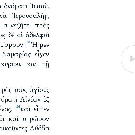
 ὀνόματι Ἰησοῦ.
εἰς Ἱερουσαλήμ,
ὶ συνεζήτει πρὸς
ες δὲ οἱ ἀδελφοὶ
ς Ταρσόν.
Ἡ μὲν
31
 Σαμαρίας εἶχεν
κυρίου, καὶ τῇ
πρὸς τοὺς ἁγίους
νόματι Αἰνέαν ἐξ
ένος.
καὶ εἶπεν
34
ηθι καὶ στρῶσον
τοικοῦντες Λύδδα