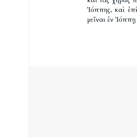
καὶ τὰς χήρας 
Ἰόππης, καὶ ἐπ
μεῖναι ἐν Ἰόππῃ