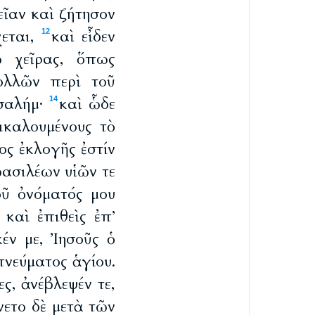
εῖαν καὶ ζήτησον
χεται,
καὶ εἶδεν
12
ῷ χεῖρας, ὅπως
ολλῶν περὶ τοῦ
υσαλήμ·
καὶ ὧδε
14
ικαλουμένους τὸ
ος ἐκλογῆς ἐστίν
βασιλέων υἱῶν τε
ῦ ὀνόματός μου
 καὶ ἐπιθεὶς ἐπ’
έν με, Ἰησοῦς ὁ
πνεύματος ἁγίου.
, ἀνέβλεψέν τε,
νετο δὲ μετὰ τῶν