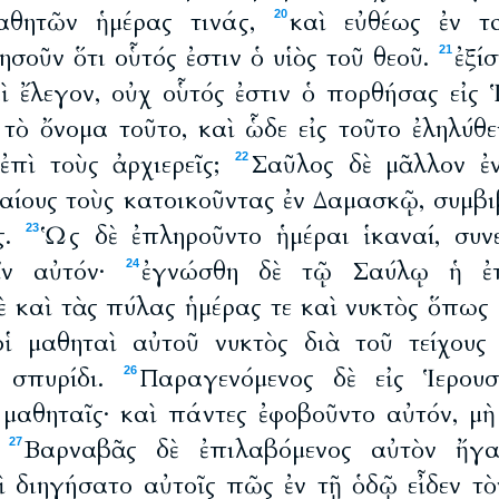
αθητῶν ἡμέρας τινάς,
καὶ εὐθέως ἐν τ
20
ησοῦν ὅτι οὗτός ἐστιν ὁ υἱὸς τοῦ θεοῦ.
ἐξί
21
αὶ ἔλεγον, οὐχ οὗτός ἐστιν ὁ πορθήσας εἰς 
τὸ ὄνομα τοῦτο, καὶ ὧδε εἰς τοῦτο ἐληλύθε
πὶ τοὺς ἀρχιερεῖς;
Σαῦλος δὲ μᾶλλον ἐν
22
δαίους τοὺς κατοικοῦντας ἐν Δαμασκῷ, συμβι
ς.
Ὡς δὲ ἐπληροῦντο ἡμέραι ἱκαναί, συν
23
εῖν αὐτόν·
ἐγνώσθη δὲ τῷ Σαύλῳ ἡ ἐπ
24
ὲ καὶ τὰς πύλας ἡμέρας τε καὶ νυκτὸς ὅπως 
οἱ μαθηταὶ αὐτοῦ νυκτὸς διὰ τοῦ τείχους
 σπυρίδι.
Παραγενόμενος δὲ εἰς Ἱερουσ
26
 μαθηταῖς· καὶ πάντες ἐφοβοῦντο αὐτόν, μὴ 
.
Βαρναβᾶς δὲ ἐπιλαβόμενος αὐτὸν ἤγ
27
ὶ διηγήσατο αὐτοῖς πῶς ἐν τῇ ὁδῷ εἶδεν τὸν