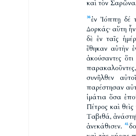
καὶ τὸν Σαρῶνα,
ἐν Ἰόππῃ δέ τ
36
Δορκάς· αὕτη ἦ
δὲ ἐν ταῖς ἡμέ
ἔθηκαν αὐτὴν 
ἀκούσαντες ὅτι
παρακαλοῦντες
συνῆλθεν αὐτο
παρέστησαν αὐτ
ἱμάτια ὅσα ἐπο
Πέτρος καὶ θεὶς
Ταβιθά, ἀνάστηθ
ἀνεκάθισεν.
δο
41