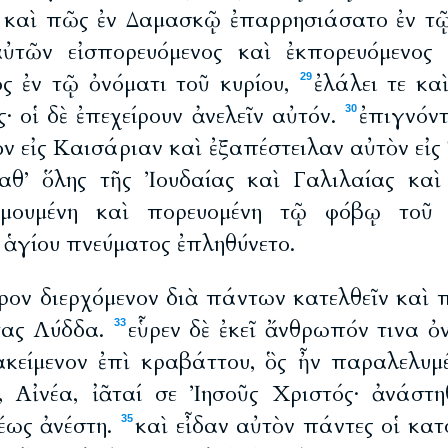
 καὶ πῶς ἐν Δαμασκῷ ἐπαρρησιάσατο ἐν τῷ
αὐτῶν εἰσπορευόμενος καὶ ἐκπορευόμενος 
ς ἐν τῷ ὀνόματι τοῦ κυρίου,
ἐλάλει τε κα
29
· οἱ δὲ ἐπεχείρουν ἀνελεῖν αὐτόν.
ἐπιγνόντ
30
ν εἰς Καισάριαν καὶ ἐξαπέστειλαν αὐτὸν εἰ
αθ’ ὅλης τῆς Ἰουδαίας καὶ Γαλιλαίας καὶ
δομουμένη καὶ πορευομένη τῷ φόβῳ τοῦ 
 ἁγίου πνεύματος ἐπληθύνετο.
τρον διερχόμενον διὰ πάντων κατελθεῖν καὶ 
τας Λύδδα.
εὗρεν δὲ ἐκεῖ ἄνθρωπόν τινα ὀ
33
κείμενον ἐπὶ κραβάττου, ὃς ἦν παραλελυμ
 Αἰνέα, ἰᾶταί σε Ἰησοῦς Χριστός· ἀνάστ
θέως ἀνέστη.
καὶ εἶδαν αὐτὸν πάντες οἱ κα
35