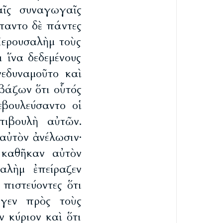
αῖς συναγωγαῖς
σταντο δὲ πάντες
Ἱερουσαλὴμ τοὺς
ι ἵνα δεδεμένους
εδυναμοῦτο καὶ
βάζων ὅτι οὗτός
εβουλεύσαντο οἱ
ιβουλὴ αὐτῶν.
αὐτὸν ἀνέλωσιν·
 καθῆκαν αὐτὸν
αλὴμ ἐπείραζεν
πιστεύοντες ὅτι
αγεν πρὸς τοὺς
 κύριον καὶ ὅτι