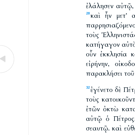
ἐλάλησεν αὐτῷ,
καὶ ἦν μετ’ 
28
παρρησιαζόμενο
τοὺς Ἑλληνιστάς
κατήγαγον αὐτὸ
οὖν ἐκκλησία κ
εἰρήνην, οἰκο
παρακλήσει τοῦ
ἐγένετο δὲ Πέ
32
τοὺς κατοικοῦν
ἐτῶν ὀκτὼ κατα
αὐτῷ ὁ Πέτρος,
σεαυτῷ. καὶ εὐ