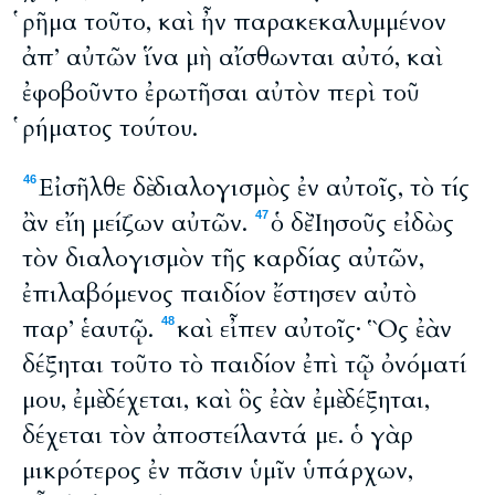
ῥῆμα τοῦτο, καὶ ἦν παρακεκαλυμμένον
ἀπ’ αὐτῶν ἵνα μὴ αἴσθωνται αὐτό, καὶ
ἐφοβοῦντο ἐρωτῆσαι αὐτὸν περὶ τοῦ
ῥήματος τούτου.
Εἰσῆλθε δὲ διαλογισμὸς ἐν αὐτοῖς, τὸ τίς
46
ἂν εἴη μείζων αὐτῶν.
ὁ δὲ Ἰησοῦς εἰδὼς
47
τὸν διαλογισμὸν τῆς καρδίας αὐτῶν,
ἐπιλαβόμενος παιδίον ἔστησεν αὐτὸ
παρ’ ἑαυτῷ.
καὶ εἶπεν αὐτοῖς· Ὃς ἐὰν
48
δέξηται τοῦτο τὸ παιδίον ἐπὶ τῷ ὀνόματί
μου, ἐμὲ δέχεται, καὶ ὃς ἐὰν ἐμὲ δέξηται,
δέχεται τὸν ἀποστείλαντά με. ὁ γὰρ
μικρότερος ἐν πᾶσιν ὑμῖν ὑπάρχων,