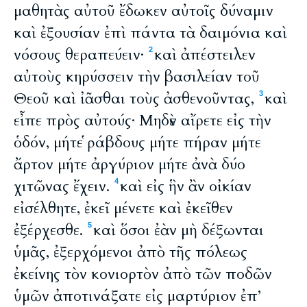
μαθητὰς αὐτοῦ ἔδωκεν αὐτοῖς δύναμιν
καὶ ἐξουσίαν ἐπὶ πάντα τὰ δαιμόνια καὶ
νόσους θεραπεύειν·
καὶ ἀπέστειλεν
2
αὐτοὺς κηρύσσειν τὴν βασιλείαν τοῦ
Θεοῦ καὶ ἰᾶσθαι τοὺς ἀσθενοῦντας,
καὶ
3
εἶπε πρὸς αὐτούς· Μηδὲν αἴρετε εἰς τὴν
ὁδόν, μήτε ῥάβδους μήτε πήραν μήτε
ἄρτον μήτε ἀργύριον μήτε ἀνὰ δύο
χιτῶνας ἔχειν.
καὶ εἰς ἣν ἂν οἰκίαν
4
εἰσέλθητε, ἐκεῖ μένετε καὶ ἐκεῖθεν
ἐξέρχεσθε.
καὶ ὅσοι ἐὰν μὴ δέξωνται
5
ὑμᾶς, ἐξερχόμενοι ἀπὸ τῆς πόλεως
ἐκείνης τὸν κονιορτὸν ἀπὸ τῶν ποδῶν
ὑμῶν ἀποτινάξατε εἰς μαρτύριον ἐπ’