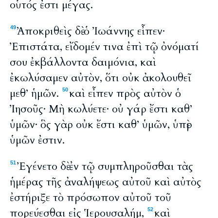
οὗτός ἐστι μέγας.
Ἀποκριθεὶς δὲ ὁ Ἰωάννης εἶπεν·
49
Ἐπιστάτα, εἴδομέν τινα ἐπὶ τῷ ὀνόματί
σου ἐκβάλλοντα δαιμόνια, καὶ
ἐκωλύσαμεν αὐτὸν, ὅτι οὐκ ἀκολουθεῖ
μεθ’ ἡμῶν.
καὶ εἶπεν πρὸς αὐτὸν ὁ
50
Ἰησοῦς· Μὴ κωλύετε· οὐ γάρ ἔστι καθ’
ὑμῶν· ὃς γὰρ οὐκ ἔστι καθ’ ὑμῶν, ὑπὲρ
ὑμῶν ἐστιν.
Ἐγένετο δὲ ἐν τῷ συμπληροῦσθαι τὰς
51
ἡμέρας τῆς ἀναλήψεως αὐτοῦ καὶ αὐτὸς
ἐστήριξε τὸ πρόσωπον αὐτοῦ τοῦ
πορεύεσθαι εἰς Ἱερουσαλήμ,
καὶ
52