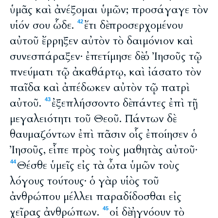
ὑμᾶς καὶ ἀνέξομαι ὑμῶν; προσάγαγε τὸν
υἱόν σου ὧδε.
ἔτι δὲ προσερχομένου
42
αὐτοῦ ἔρρηξεν αὐτὸν τὸ δαιμόνιον καὶ
συνεσπάραξεν· ἐπετίμησε δὲ ὁ Ἰησοῦς τῷ
πνεύματι τῷ ἀκαθάρτῳ, καὶ ἰάσατο τὸν
παῖδα καὶ ἀπέδωκεν αὐτὸν τῷ πατρὶ
αὐτοῦ.
ἐξεπλήσσοντο δὲ πάντες ἐπὶ τῇ
43
μεγαλειότητι τοῦ Θεοῦ. Πάντων δὲ
θαυμαζόντων ἐπὶ πᾶσιν οἷς ἐποίησεν ὁ
Ἰησοῦς, εἶπε πρὸς τοὺς μαθητὰς αὐτοῦ·
Θέσθε ὑμεῖς εἰς τὰ ὦτα ὑμῶν τοὺς
44
λόγους τούτους· ὁ γὰρ υἱὸς τοῦ
ἀνθρώπου μέλλει παραδίδοσθαι εἰς
χεῖρας ἀνθρώπων.
οἱ δὲ ἠγνόουν τὸ
45