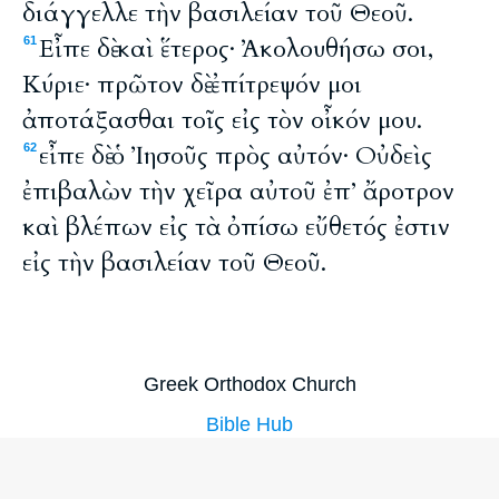
διάγγελλε τὴν βασιλείαν τοῦ Θεοῦ.
Εἶπε δὲ καὶ ἕτερος· Ἀκολουθήσω σοι,
61
Κύριε· πρῶτον δὲ ἐπίτρεψόν μοι
ἀποτάξασθαι τοῖς εἰς τὸν οἶκόν μου.
εἶπε δὲ ὁ Ἰησοῦς πρὸς αὐτόν· Οὐδεὶς
62
ἐπιβαλὼν τὴν χεῖρα αὐτοῦ ἐπ’ ἄροτρον
καὶ βλέπων εἰς τὰ ὀπίσω εὔθετός ἐστιν
εἰς τὴν βασιλείαν τοῦ Θεοῦ.
Greek Orthodox Church
Bible Hub