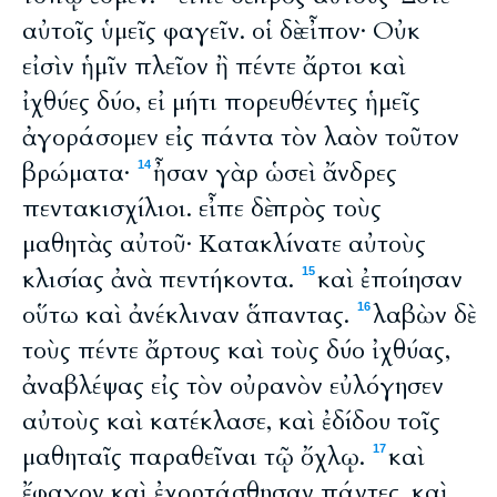
αὐτοῖς ὑμεῖς φαγεῖν. οἱ δὲ εἶπον· Οὐκ
εἰσὶν ἡμῖν πλεῖον ἢ πέντε ἄρτοι καὶ
ἰχθύες δύο, εἰ μήτι πορευθέντες ἡμεῖς
ἀγοράσομεν εἰς πάντα τὸν λαὸν τοῦτον
βρώματα·
ἦσαν γὰρ ὡσεὶ ἄνδρες
14
πεντακισχίλιοι. εἶπε δὲ πρὸς τοὺς
μαθητὰς αὐτοῦ· Κατακλίνατε αὐτοὺς
κλισίας ἀνὰ πεντήκοντα.
καὶ ἐποίησαν
15
οὕτω καὶ ἀνέκλιναν ἅπαντας.
λαβὼν δὲ
16
τοὺς πέντε ἄρτους καὶ τοὺς δύο ἰχθύας,
ἀναβλέψας εἰς τὸν οὐρανὸν εὐλόγησεν
αὐτοὺς καὶ κατέκλασε, καὶ ἐδίδου τοῖς
μαθηταῖς παραθεῖναι τῷ ὄχλῳ.
καὶ
17
ἔφαγον καὶ ἐχορτάσθησαν πάντες, καὶ