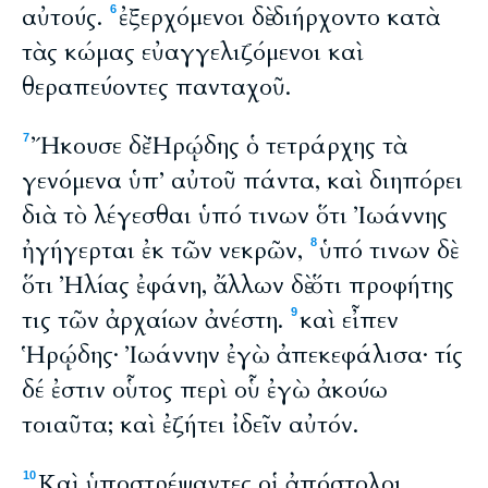
αὐτούς.
ἐξερχόμενοι δὲ διήρχοντο κατὰ
6
τὰς κώμας εὐαγγελιζόμενοι καὶ
θεραπεύοντες πανταχοῦ.
Ἤκουσε δὲ Ἡρῴδης ὁ τετράρχης τὰ
7
γενόμενα ὑπ’ αὐτοῦ πάντα, καὶ διηπόρει
διὰ τὸ λέγεσθαι ὑπό τινων ὅτι Ἰωάννης
ἠγήγερται ἐκ τῶν νεκρῶν,
ὑπό τινων δὲ
8
ὅτι Ἠλίας ἐφάνη, ἄλλων δὲ ὅτι προφήτης
τις τῶν ἀρχαίων ἀνέστη.
καὶ εἶπεν
9
Ἡρῴδης· Ἰωάννην ἐγὼ ἀπεκεφάλισα· τίς
δέ ἐστιν οὗτος περὶ οὗ ἐγὼ ἀκούω
τοιαῦτα; καὶ ἐζήτει ἰδεῖν αὐτόν.
Καὶ ὑποστρέψαντες οἱ ἀπόστολοι
10