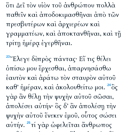
ὅτι Δεῖ τὸν υἱὸν τοῦ ἀνθρώπου πολλὰ
παθεῖν καὶ ἀποδοκιμασθῆναι ἀπὸ τῶν
πρεσβυτέρων καὶ ἀρχιερέων καὶ
γραμματέων, καὶ ἀποκτανθῆναι, καὶ τῇ
τρίτῃ ἡμέρᾳ ἐγερθῆναι.
Ἔλεγε δὲ πρὸς πάντας· Εἴ τις θέλει
23
ὀπίσω μου ἔρχεσθαι, ἀπαρνησάσθω
ἑαυτὸν καὶ ἀράτω τὸν σταυρὸν αὐτοῦ
καθ’ ἡμέραν, καὶ ἀκολουθείτω μοι.
ὃς
24
γὰρ ἂν θέλῃ τὴν ψυχὴν αὐτοῦ σῶσαι,
ἀπολέσει αὐτήν· ὃς δ’ ἂν ἀπολέσῃ τὴν
ψυχὴν αὐτοῦ ἕνεκεν ἐμοῦ, οὗτος σώσει
αὐτήν.
τί γὰρ ὠφελεῖται ἄνθρωπος
25