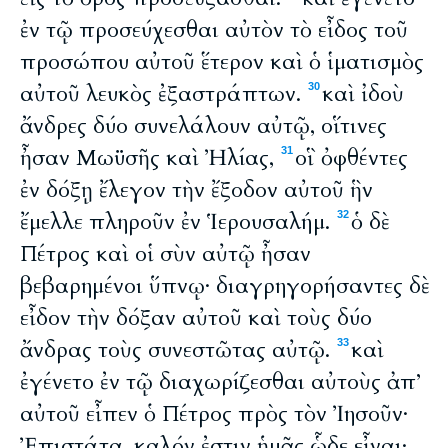
ἐν τῷ προσεύχεσθαι αὐτὸν τὸ εἶδος τοῦ
προσώπου αὐτοῦ ἕτερον καὶ ὁ ἱματισμὸς
αὐτοῦ λευκὸς ἐξαστράπτων.
καὶ ἰδοὺ
30
ἄνδρες δύο συνελάλουν αὐτῷ, οἵτινες
ἦσαν Μωϋσῆς καὶ Ἠλίας,
οἳ ὀφθέντες
31
ἐν δόξῃ ἔλεγον τὴν ἔξοδον αὐτοῦ ἣν
ἔμελλε πληροῦν ἐν Ἱερουσαλήμ.
ὁ δὲ
32
Πέτρος καὶ οἱ σὺν αὐτῷ ἦσαν
βεβαρημένοι ὕπνῳ· διαγρηγορήσαντες δὲ
εἶδον τὴν δόξαν αὐτοῦ καὶ τοὺς δύο
ἄνδρας τοὺς συνεστῶτας αὐτῷ.
καὶ
33
ἐγένετο ἐν τῷ διαχωρίζεσθαι αὐτοὺς ἀπ’
αὐτοῦ εἶπεν ὁ Πέτρος πρὸς τὸν Ἰησοῦν·
Ἐπιστάτα, καλόν ἐστιν ἡμᾶς ὧδε εἶναι·