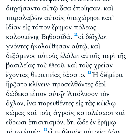
διηγήσαντο αὐτῷ ὅσα ἐποίησαν. καὶ
παραλαβὼν αὐτοὺς ὑπεχώρησε κατ’
ἰδίαν εἰς τόπον ἔρημον πόλεως
καλουμένης Βηθσαϊδά.
οἱ δὲ ὄχλοι
11
γνόντες ἠκολούθησαν αὐτῷ, καὶ
δεξάμενος αὐτοὺς ἐλάλει αὐτοῖς περὶ τῆς
βασιλείας τοῦ Θεοῦ, καὶ τοὺς χρείαν
ἔχοντας θεραπείας ἰάσατο.
Ἡ δὲ ἡμέρα
12
ἤρξατο κλίνειν· προσελθόντες δὲ οἱ
δώδεκα εἶπον αὐτῷ· Ἀπόλυσον τὸν
ὄχλον, ἵνα πορευθέντες εἰς τὰς κύκλῳ
κώμας καὶ τοὺς ἀγροὺς καταλύσωσι καὶ
εὕρωσι ἐπισιτισμόν, ὅτι ὧδε ἐν ἐρήμῳ
τόπῳ ἐσμέν.
εἶπε δὲ πρὸς αὐτούς· Δότε
13