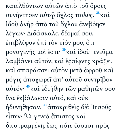
κατελθόντων αὐτῶν ἀπὸ τοῦ ὄρους
συνήντησεν αὐτῷ ὄχλος πολύς.
καὶ
38
ἰδοὺ ἀνὴρ ἀπὸ τοῦ ὄχλου ἀνεβόησε
λέγων· Διδάσκαλε, δέομαί σου,
ἐπιβλέψον ἐπὶ τὸν υἱόν μου, ὅτι
μονογενής μοί ἐστι·
καὶ ἰδοὺ πνεῦμα
39
λαμβάνει αὐτόν, καὶ ἐξαίφνης κράζει,
καὶ σπαράσσει αὐτὸν μετὰ ἀφροῦ καὶ
μόγις ἀποχωρεῖ ἀπ’ αὐτοῦ συντρῖβον
αὐτόν·
καὶ ἐδεήθην τῶν μαθητῶν σου
40
ἵνα ἐκβάλωσιν αὐτό, καὶ οὐκ
ἠδυνήθησαν.
ἀποκριθεὶς δὲ ὁ Ἰησοῦς
41
εἶπεν· Ὦ γενεὰ ἄπιστος καὶ
διεστραμμένη, ἕως πότε ἔσομαι πρὸς