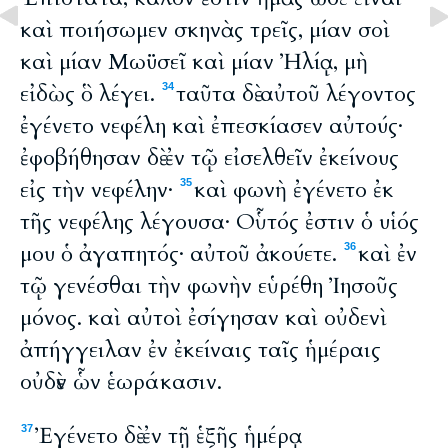
καὶ ποιήσωμεν σκηνὰς τρεῖς, μίαν σοὶ
καὶ μίαν Μωϋσεῖ καὶ μίαν Ἠλίᾳ, μὴ
εἰδὼς ὃ λέγει.
ταῦτα δὲ αὐτοῦ λέγοντος
34
ἐγένετο νεφέλη καὶ ἐπεσκίασεν αὐτούς·
ἐφοβήθησαν δὲ ἐν τῷ εἰσελθεῖν ἐκείνους
εἰς τὴν νεφέλην·
καὶ φωνὴ ἐγένετο ἐκ
35
τῆς νεφέλης λέγουσα· Οὗτός ἐστιν ὁ υἱός
μου ὁ ἀγαπητός· αὐτοῦ ἀκούετε.
καὶ ἐν
36
τῷ γενέσθαι τὴν φωνὴν εὑρέθη Ἰησοῦς
μόνος. καὶ αὐτοὶ ἐσίγησαν καὶ οὐδενὶ
ἀπήγγειλαν ἐν ἐκείναις ταῖς ἡμέραις
οὐδὲν ὧν ἑωράκασιν.
Ἐγένετο δὲ ἐν τῇ ἑξῆς ἡμέρᾳ
37