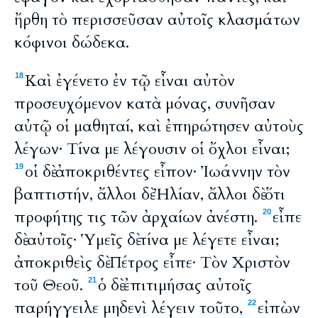
ἤρθη τὸ περισσεῦσαν αὐτοῖς κλασμάτων
κόφινοι δώδεκα.
Καὶ ἐγένετο ἐν τῷ εἶναι αὐτὸν
18
προσευχόμενον κατὰ μόνας, συνῆσαν
αὐτῷ οἱ μαθηταί, καὶ ἐπηρώτησεν αὐτοὺς
λέγων· Τίνα με λέγουσιν οἱ ὄχλοι εἶναι;
οἱ δὲ ἀποκριθέντες εἶπον· Ἰωάννην τὸν
19
βαπτιστήν, ἄλλοι δὲ Ἠλίαν, ἄλλοι δὲ ὅτι
προφήτης τις τῶν ἀρχαίων ἀνέστη.
εἶπε
20
δὲ αὐτοῖς· Ὑμεῖς δὲ τίνα με λέγετε εἶναι;
ἀποκριθεὶς δὲ Πέτρος εἶπε· Τὸν Χριστὸν
τοῦ Θεοῦ.
ὁ δὲ ἐπιτιμήσας αὐτοῖς
21
παρήγγειλε μηδενὶ λέγειν τοῦτο,
εἰπὼν
22