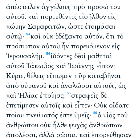
ἀπέστειλεν ἀγγέλους πρὸ προσώπου
αὐτοῦ. καὶ πορευθέντες εἰσῆλθον εἰς
κώμην Σαμαρειτῶν, ὡστε ἑτοιμάσαι
αὐτῷ·
καὶ οὐκ ἐδέξαντο αὐτόν, ὅτι τὸ
53
πρόσωπον αὐτοῦ ἦν πορευόμενον εἰς
Ἱερουσαλήμ.
ἰδόντες δὲ οἱ μαθηταὶ
54
αὐτοῦ Ἰάκωβος καὶ Ἰωάννης εἶπον·
Κύριε, θέλεις εἴπωμεν πῦρ καταβῆναι
ἀπὸ οὐρανοῦ καὶ ἀναλῶσαι αὐτούς, ὡς
καὶ Ἠλίας ἐποίησε;
στραφεὶς δὲ
55
ἐπετίμησεν αὐτοῖς καὶ εἶπεν· Οὐκ οἴδατε
ποίου πνεύματός ἐστε ὑμεῖς·
ὁ υἱὸς τοῦ
56
ἀνθρώπου οὐκ ἦλθε ψυχὰς ἀνθρώπων
ἀπολέσαι, ἀλλὰ σῶσαι. καὶ ἐπορεύθησαν