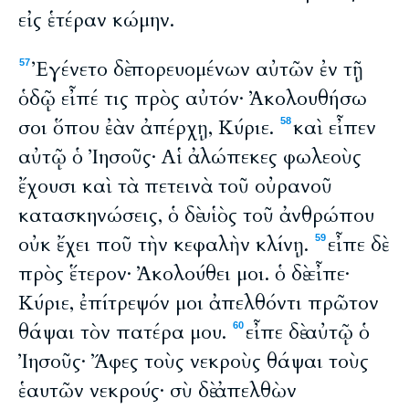
εἰς ἑτέραν κώμην.
Ἐγένετο δὲ πορευομένων αὐτῶν ἐν τῇ
57
ὁδῷ εἶπέ τις πρὸς αὐτόν· Ἀκολουθήσω
σοι ὅπου ἐὰν ἀπέρχῃ, Κύριε.
καὶ εἶπεν
58
αὐτῷ ὁ Ἰησοῦς· Αἱ ἀλώπεκες φωλεοὺς
ἔχουσι καὶ τὰ πετεινὰ τοῦ οὐρανοῦ
κατασκηνώσεις, ὁ δὲ υἱὸς τοῦ ἀνθρώπου
οὐκ ἔχει ποῦ τὴν κεφαλὴν κλίνῃ.
εἶπε δὲ
59
πρὸς ἕτερον· Ἀκολούθει μοι. ὁ δὲ εἶπε·
Κύριε, ἐπίτρεψόν μοι ἀπελθόντι πρῶτον
θάψαι τὸν πατέρα μου.
εἶπε δὲ αὐτῷ ὁ
60
Ἰησοῦς· Ἄφες τοὺς νεκροὺς θάψαι τοὺς
ἑαυτῶν νεκρούς· σὺ δὲ ἀπελθὼν