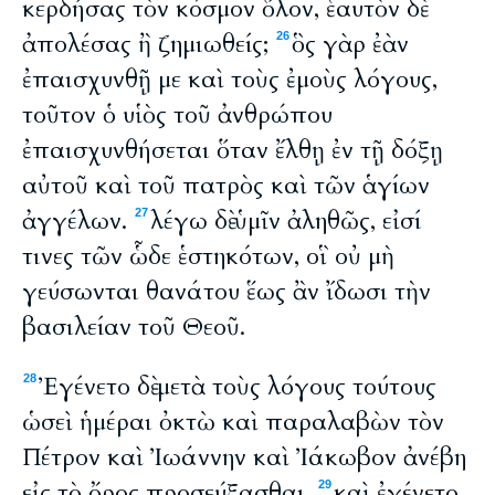
κερδήσας τὸν κόσμον ὅλον, ἑαυτὸν δὲ
ἀπολέσας ἢ ζημιωθείς;
ὃς γὰρ ἐὰν
26
ἐπαισχυνθῇ με καὶ τοὺς ἐμοὺς λόγους,
τοῦτον ὁ υἱὸς τοῦ ἀνθρώπου
ἐπαισχυνθήσεται ὅταν ἔλθῃ ἐν τῇ δόξῃ
αὐτοῦ καὶ τοῦ πατρὸς καὶ τῶν ἁγίων
ἀγγέλων.
λέγω δὲ ὑμῖν ἀληθῶς, εἰσί
27
τινες τῶν ὧδε ἑστηκότων, οἳ οὐ μὴ
γεύσωνται θανάτου ἕως ἂν ἴδωσι τὴν
βασιλείαν τοῦ Θεοῦ.
Ἐγένετο δὲ μετὰ τοὺς λόγους τούτους
28
ὡσεὶ ἡμέραι ὀκτὼ καὶ παραλαβὼν τὸν
Πέτρον καὶ Ἰωάννην καὶ Ἰάκωβον ἀνέβη
εἰς τὸ ὄρος προσεύξασθαι.
καὶ ἐγένετο
29