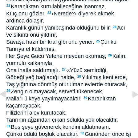
Karanlıktan kurtulabileceğine inanmaz,
22
Kılıç onu gözler.
‹Nerede?› diyerek ekmek
23
ardınca dolaşır,
Karanlık günün yanıbaşında olduğunu bilir.
Acı
24
ve sıkıntı onu yıldırır,
Savaşa hazır bir kral gibi onu yener.
Çünkü
25
Tanrıya el kaldırmış,
Her Şeye Gücü Yetene meydan okumuş,
Kalın,
26
yumrulu kalkanıyla
Ona inatla saldırmıştı.
‹‹Yüzü semirdiği,
27
Göbeği yağ bağladığı halde,
Yıkılmış kentlerde,
28
Taş yığınına dönmüş oturulmaz evlerde oturacak,
Zengin olmayacak, serveti tükenecek,
29
Malları ülkeye yayılmayacaktır.
Karanlıktan
30
kaçamayacak,
Filizlerini alev kurutacak,
Tanrının ağzından çıkan solukla yok olacaktır.
Boş şeye güvenerek kendini aldatmasın,
31
Çünkü ödülü boşluk olacaktır.
Gününden önce işi
32