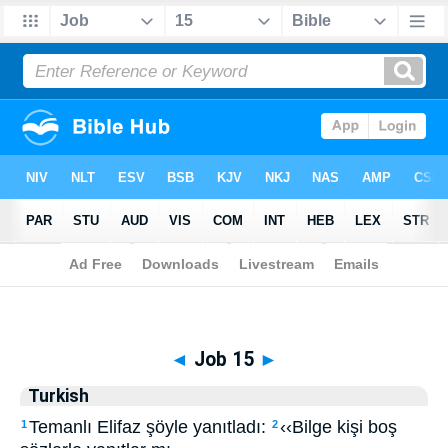
Biblia
>
Turkish
> Job 15
◄
Job 15
►
Turkish
Temanlı Elifaz şöyle yanıtladı:
‹‹Bilge kişi boş
1
2