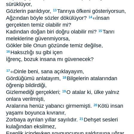
sürüklüyor,
Gözlerin parıldıyor,
Tanrıya öfkeni gösteriyorsun,
13
Ağzından böyle sözler dökülüyor?
‹‹İnsan
14
gerçekten temiz olabilir mi?
Kadından doğan biri doğru olabilir mi?
Tanrı
15
meleklerine güvenmiyorsa,
Gökler bile Onun gözünde temiz değilse,
Haksızlığı su gibi içen
16
İğrenç, bozuk insana mı güvenecek?
‹‹Dinle beni, sana açıklayayım,
17
Gördüğümü anlatayım,
Bilgelerin atalarından
18
öğrenip bildirdiği,
Gizlemediği gerçekleri;
O atalar ki, ülke yalnız
19
onlara verilmişti,
Aralarına henüz yabancı girmemişti.
Kötü insan
20
yaşamı boyunca kıvranır,
Zorbaya ayrılan yıllar sayılıdır.
Dehşet sesleri
21
kulağından eksilmez,
Esenlik içindeyken soyguncunun saldırısına uğrar.