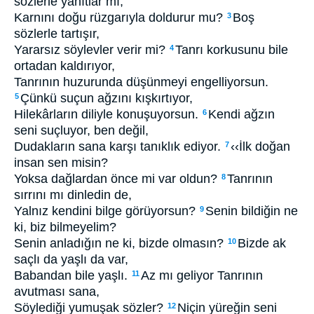
sözlerle yanıtlar mı,
Karnını doğu rüzgarıyla doldurur mu?
Boş
3
sözlerle tartışır,
Yararsız söylevler verir mi?
Tanrı korkusunu bile
4
ortadan kaldırıyor,
Tanrının huzurunda düşünmeyi engelliyorsun.
Çünkü suçun ağzını kışkırtıyor,
5
Hilekârların diliyle konuşuyorsun.
Kendi ağzın
6
seni suçluyor, ben değil,
Dudakların sana karşı tanıklık ediyor.
‹‹İlk doğan
7
insan sen misin?
Yoksa dağlardan önce mi var oldun?
Tanrının
8
sırrını mı dinledin de,
Yalnız kendini bilge görüyorsun?
Senin bildiğin ne
9
ki, biz bilmeyelim?
Senin anladığın ne ki, bizde olmasın?
Bizde ak
10
saçlı da yaşlı da var,
Babandan bile yaşlı.
Az mı geliyor Tanrının
11
avutması sana,
Söylediği yumuşak sözler?
Niçin yüreğin seni
12