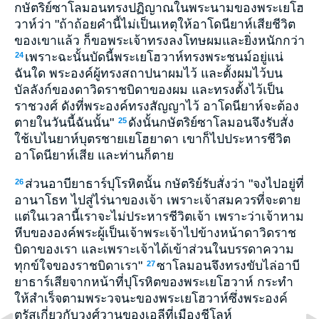
กษัตริย์ซาโลมอนทรงปฏิญาณในพระนามของพระเยโฮ
วาห์ว่า "ถ้าถ้อยคำนี้ไม่เป็นเหตุให้อาโดนียาห์เสียชีวิต
ของเขาแล้ว ก็ขอพระเจ้าทรงลงโทษผมและยิ่งหนักกว่า
เพราะฉะนั้นบัดนี้พระเยโฮวาห์ทรงพระชนม์อยู่แน่
24
ฉันใด พระองค์ผู้ทรงสถาปนาผมไว้ และตั้งผมไว้บน
บัลลังก์ของดาวิดราชบิดาของผม และทรงตั้งไว้เป็น
ราชวงศ์ ดังที่พระองค์ทรงสัญญาไว้ อาโดนียาห์จะต้อง
ตายในวันนี้ฉันนั้น"
ดังนั้นกษัตริย์ซาโลมอนจึงรับสั่ง
25
ใช้เบไนยาห์บุตรชายเยโฮยาดา เขาก็ไปประหารชีวิต
อาโดนียาห์เสีย และท่านก็ตาย
ส่วนอาบียาธาร์ปุโรหิตนั้น กษัตริย์รับสั่งว่า "จงไปอยู่ที่
26
อานาโธท ไปสู่ไร่นาของเจ้า เพราะเจ้าสมควรที่จะตาย
แต่ในเวลานี้เราจะไม่ประหารชีวิตเจ้า เพราะว่าเจ้าหาม
หีบขององค์พระผู้เป็นเจ้าพระเจ้าไปข้างหน้าดาวิดราช
บิดาของเรา และเพราะเจ้าได้เข้าส่วนในบรรดาความ
ทุกข์ใจของราชบิดาเรา"
ซาโลมอนจึงทรงขับไล่อาบี
27
ยาธาร์เสียจากหน้าที่ปุโรหิตของพระเยโฮวาห์ กระทำ
ให้สำเร็จตามพระวจนะของพระเยโฮวาห์ซึ่งพระองค์
ตรัสเกี่ยวกับวงศ์วานของเอลีที่เมืองชีโลห์