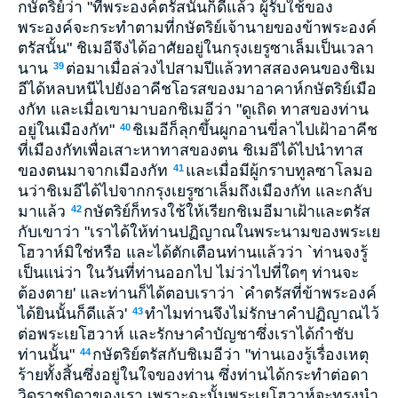
กษัตริย์ว่า "ที่พระองค์ตรัสนั้นก็ดีแล้ว ผู้รับใช้ของ
พระองค์จะกระทำตามที่กษัตริย์เจ้านายของข้าพระองค์
ตรัสนั้น" ชิเมอีจึงได้อาศัยอยู่ในกรุงเยรูซาเล็มเป็นเวลา
นาน
ต่อมาเมื่อล่วงไปสามปีแล้วทาสสองคนของชิเม
39
อีได้หลบหนีไปยังอาคีชโอรสของมาอาคาห์กษัตริย์เมือ
งกัท และเมื่อเขามาบอกชิเมอีว่า "ดูเถิด ทาสของท่าน
อยู่ในเมืองกัท"
ชิเมอีก็ลุกขึ้นผูกอานขี่ลาไปเฝ้าอาคีช
40
ที่เมืองกัทเพื่อเสาะหาทาสของตน ชิเมอีได้ไปนำทาส
ของตนมาจากเมืองกัท
และเมื่อมีผู้กราบทูลซาโลมอ
41
นว่าชิเมอีได้ไปจากกรุงเยรูซาเล็มถึงเมืองกัท และกลับ
มาแล้ว
กษัตริย์ก็ทรงใช้ให้เรียกชิเมอีมาเฝ้าและตรัส
42
กับเขาว่า "เราได้ให้ท่านปฏิญาณในพระนามของพระเย
โฮวาห์มิใช่หรือ และได้ตักเตือนท่านแล้วว่า `ท่านจงรู้
เป็นแน่ว่า ในวันที่ท่านออกไป ไม่ว่าไปที่ใดๆ ท่านจะ
ต้องตาย' และท่านก็ได้ตอบเราว่า `คำตรัสที่ข้าพระองค์
ได้ยินนั้นก็ดีแล้ว'
ทำไมท่านจึงไม่รักษาคำปฏิญาณไว้
43
ต่อพระเยโฮวาห์ และรักษาคำบัญชาซึ่งเราได้กำชับ
ท่านนั้น"
กษัตริย์ตรัสกับชิเมอีว่า "ท่านเองรู้เรื่องเหตุ
44
ร้ายทั้งสิ้นซึ่งอยู่ในใจของท่าน ซึ่งท่านได้กระทำต่อดา
วิดราชบิดาของเรา เพราะฉะนั้นพระเยโฮวาห์จะทรงนำ