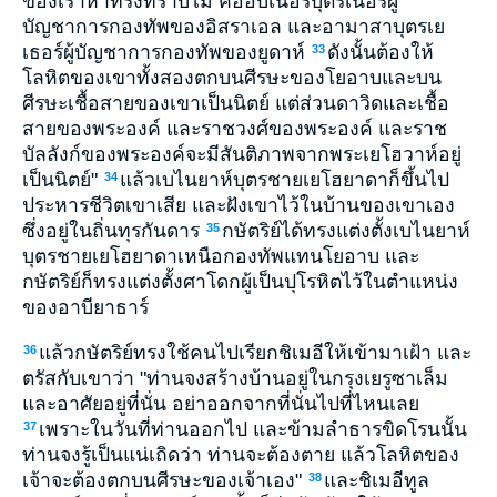
ของเราหาทรงทราบไม่ คืออับเนอร์บุตรเนอร์ผู้
บัญชาการกองทัพของอิสราเอล และอามาสาบุตรเย
เธอร์ผู้บัญชาการกองทัพของยูดาห์
ดังนั้นต้องให้
33
โลหิตของเขาทั้งสองตกบนศีรษะของโยอาบและบน
ศีรษะเชื้อสายของเขาเป็นนิตย์ แต่ส่วนดาวิดและเชื้อ
สายของพระองค์ และราชวงศ์ของพระองค์ และราช
บัลลังก์ของพระองค์จะมีสันติภาพจากพระเยโฮวาห์อยู่
เป็นนิตย์"
แล้วเบไนยาห์บุตรชายเยโฮยาดาก็ขึ้นไป
34
ประหารชีวิตเขาเสีย และฝังเขาไว้ในบ้านของเขาเอง
ซึ่งอยู่ในถิ่นทุรกันดาร
กษัตริย์ได้ทรงแต่งตั้งเบไนยาห์
35
บุตรชายเยโฮยาดาเหนือกองทัพแทนโยอาบ และ
กษัตริย์ก็ทรงแต่งตั้งศาโดกผู้เป็นปุโรหิตไว้ในตำแหน่ง
ของอาบียาธาร์
แล้วกษัตริย์ทรงใช้คนไปเรียกชิเมอีให้เข้ามาเฝ้า และ
36
ตรัสกับเขาว่า "ท่านจงสร้างบ้านอยู่ในกรุงเยรูซาเล็ม
และอาศัยอยู่ที่นั่น อย่าออกจากที่นั่นไปที่ไหนเลย
เพราะในวันที่ท่านออกไป และข้ามลำธารขิดโรนนั้น
37
ท่านจงรู้เป็นแน่เถิดว่า ท่านจะต้องตาย แล้วโลหิตของ
เจ้าจะต้องตกบนศีรษะของเจ้าเอง"
และชิเมอีทูล
38