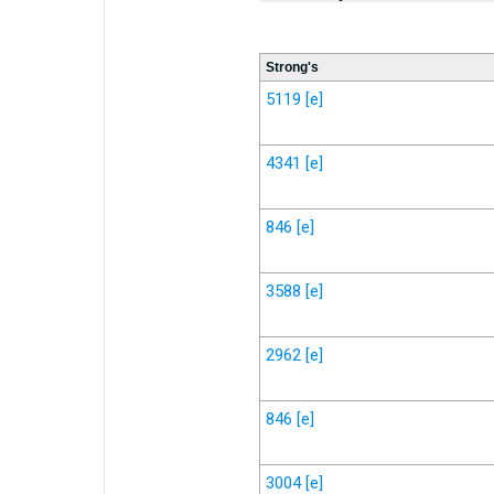
Strong's
5119
[e]
4341
[e]
846
[e]
3588
[e]
2962
[e]
846
[e]
3004
[e]