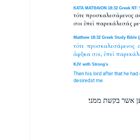
ΚΑΤΑ ΜΑΤΘΑΙΟΝ 18:32 Greek NT: S
τότε προσκαλεσάμενος αὐ
σοι ἐπεὶ παρεκάλεσάς με
Matthew 18:32 Greek Study Bible
(
τότε
προσκαλεσάμενος
ἀφῆκα
σοι,
ἐπεὶ
παρεκάλ
KJV with Strong's
Then
his
lord
after that he had 
desiredst
me
ן אשר בקשת ממני׃