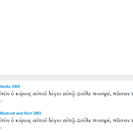
estle 1904
τὸν ὁ κύριος αὐτοῦ λέγει αὐτῷ Δοῦλε πονηρέ, πᾶσαν τ
·
estcott and Hort 1881
τὸν ὁ κύριος αὐτοῦ λέγει αὐτῷ Δοῦλε πονηρέ, πᾶσαν τ
·