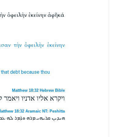
ὴν ὀφειλὴν ἐκείνην ἀφῆκά
ᾶσαν
τὴν
ὀφειλὴν
ἐκείνην
that
debt
because
thou
Matthew 18:32 Hebrew Bible
ויקרא אליו אדניו ויאמר
atthew 18:32 Aramaic NT: Peshitta
ܗܝܕܝܢ ܩܪܝܗܝ ܡܪܗ ܘܐܡܪ ܠܗ ܥܒ