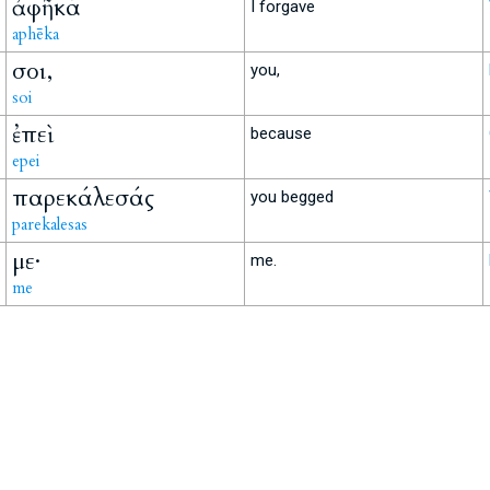
ἀφῆκά
I forgave
aphēka
σοι,
you,
soi
ἐπεὶ
because
epei
παρεκάλεσάς
you begged
parekalesas
με·
me.
me