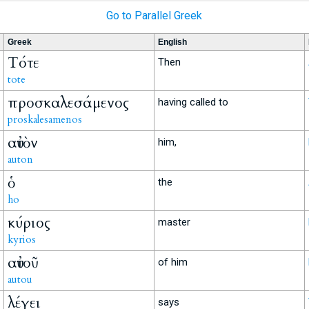
Go to Parallel Greek
Greek
English
Τότε
Then
tote
προσκαλεσάμενος
having called to
proskalesamenos
αὐτὸν
him,
auton
ὁ
the
ho
κύριος
master
kyrios
αὐτοῦ
of him
autou
λέγει
says