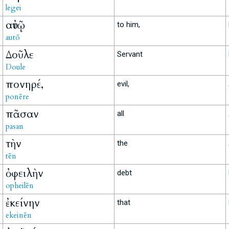
legei
αὐτῷ
to him,
autō
Δοῦλε
Servant
Doule
πονηρέ,
evil,
ponēre
πᾶσαν
all
pasan
τὴν
the
tēn
ὀφειλὴν
debt
opheilēn
ἐκείνην
that
ekeinēn