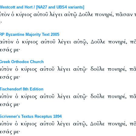
stcott and Hort / [NA27 and UBS4 variants]
τὸν ὁ κύριος αὐτοῦ λέγει αὐτῷ Δοῦλε πονηρέ, πᾶσαν τ
·
P Byzantine Majority Text 2005
ὐτὸν ὁ κύριος αὐτοῦ λέγει αὐτῷ, Δοῦλε πονηρέ, πᾶ
εσάς με·
Greek Orthodox Church
ὐτὸν ὁ κύριος αὐτοῦ λέγει αὐτῷ· δοῦλε πονηρέ, πᾶ
εσάς με·
ischendorf 8th Edition
ὐτὸν ὁ κύριος αὐτοῦ λέγει αὐτῷ· δοῦλε πονηρέ, πᾶ
εσάς με·
crivener's Textus Receptus 1894
ὐτὸν ὁ κύριος αὐτοῦ λέγει αὐτῷ, Δοῦλε πονηρέ, πᾶ
εσάς με·