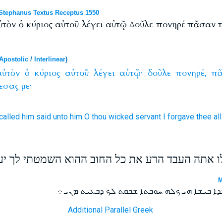
tephanus Textus Receptus 1550
τὸν ὁ κύριος αὐτοῦ λέγει αὐτῷ Δοῦλε πονηρέ πᾶσαν τ
·
Apostolic
/
Interlinear
)
αὐτὸν
ὁ
κύριος
αὐτοῦ
λέγει
αὐτῷ·
δοῦλε
πονηρέ,
π
εσας
με·
called
him
said
unto him
O thou wicked
servant
I forgave
thee
all
 לו אתה העבד הרע את כל החוב ההוא השמטתי לך יע
M
ܕܐ ܒܝܫܐ ܗܝ ܟܠܗ ܚܘܒܬܐ ܫܒܩܬ ܠܟ ܕܒܥܝܬ ܡܢܝ ܀
Additional Parallel Greek