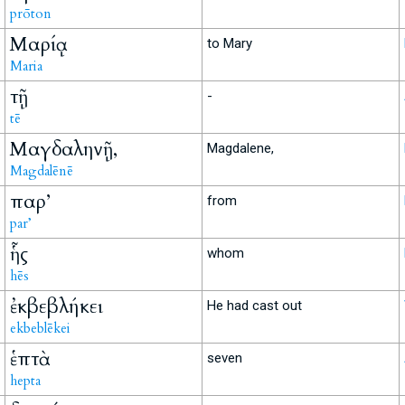
prōton
Μαρίᾳ
to Mary
Maria
τῇ
-
tē
Μαγδαληνῇ,
Magdalene,
Magdalēnē
παρ’
from
par’
ἧς
whom
hēs
ἐκβεβλήκει
He had cast out
ekbeblēkei
ἑπτὰ
seven
hepta