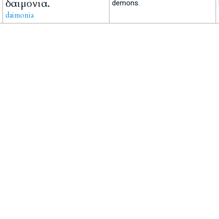
δαιμόνια.
demons.
daimonia