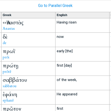
Go to Parallel Greek
Greek
English
««Ἀναστὰς
Having risen
Anastas
δὲ
now
de
πρωῒ
early [the]
prōi
πρώτῃ
first [day]
prōtē
σαββάτου
of the week,
sabbatou
ἐφάνη
He appeared
ephanē
πρῶτον
first