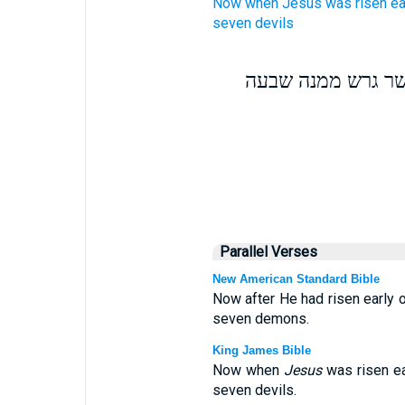
Now
when Jesus was risen
ea
seven
devils
שר גרש ממנה שבעה
Parallel Verses
New American Standard Bible
Now after He had risen early 
seven demons.
King James Bible
Now when
Jesus
was risen ea
seven devils.