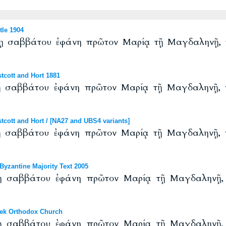
le 1904
ῃ σαββάτου ἐφάνη πρῶτον Μαρίᾳ τῇ Μαγδαληνῇ, π
cott and Hort 1881
 σαββάτου ἐφάνη πρῶτον Μαρίᾳ τῇ Μαγδαληνῇ, π
ott and Hort / [NA27 and UBS4 variants]
 σαββάτου ἐφάνη πρῶτον Μαρίᾳ τῇ Μαγδαληνῇ, π
yzantine Majority Text 2005
 σαββάτου ἐφάνη πρῶτον Μαρίᾳ τῇ Μαγδαληνῇ, ἀ
ek Orthodox Church
 σαββάτου ἐφάνη πρῶτον Μαρίᾳ τῇ Μαγδαληνῇ, ἀ