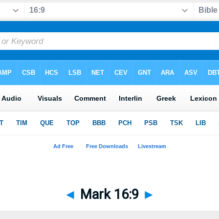
◄
Mark 16:9
►