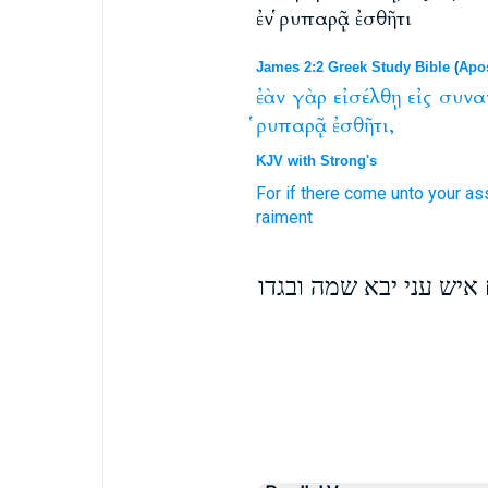
ἐν ῥυπαρᾷ ἐσθῆτι
James 2:2 Greek Study Bible
(
Apos
ἐὰν
γὰρ
εἰσέλθῃ
εἰς
συνα
ῥυπαρᾷ
ἐσθῆτι,
KJV with Strong's
For
if
there come
unto
your
as
raiment
 איש עני יבא שמה ובגדו