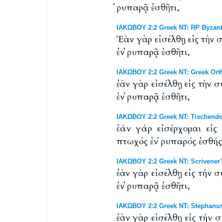
ῥυπαρᾷ ἐσθῆτι,
ΙΑΚΩΒΟΥ 2:2 Greek NT: RP Byzanti
Ἐὰν γὰρ εἰσέλθῃ εἰς τὴν
ἐν ῥυπαρᾷ ἐσθῆτι,
ΙΑΚΩΒΟΥ 2:2 Greek NT: Greek Or
ἐὰν γὰρ εἰσέλθῃ εἰς τὴν
ἐν ῥυπαρᾷ ἐσθῆτι,
ΙΑΚΩΒΟΥ 2:2 Greek NT: Tischendor
ἐάν γάρ εἰσέρχομαι εἰς
πτωχός ἐν ῥυπαρός ἐσθής
ΙΑΚΩΒΟΥ 2:2 Greek NT: Scrivener'
ἐὰν γὰρ εἰσέλθῃ εἰς τήν
ἐν ῥυπαρᾷ ἐσθῆτι,
ΙΑΚΩΒΟΥ 2:2 Greek NT: Stephanus
ἐὰν γὰρ εἰσέλθῃ εἰς τήν