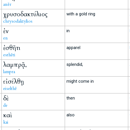
anēr
χρυσοδακτύλιος
with a gold ring
chrysodaktylios
ἐν
in
en
ἐσθῆτι
apparel
esthēti
λαμπρᾷ,
splendid,
lampra
εἰσέλθῃ
might come in
eiselthē
δὲ
then
de
καὶ
also
kai