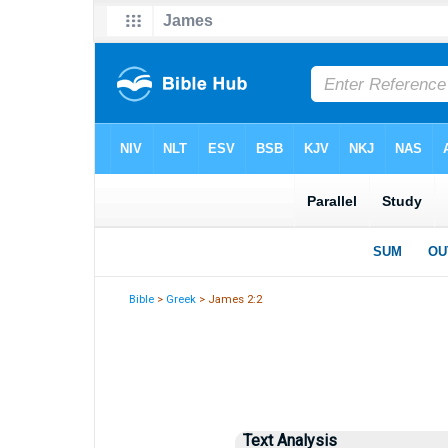
Bible
>
Greek
> James 2:2
Text Analysis