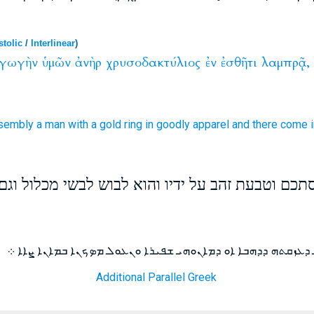
tolic
/
Interlinear
)
γωγὴν
ὑμῶν
ἀνὴρ
χρυσοδακτύλιος
ἐν
ἐσθῆτι
λαμπρᾷ,
sembly
a man
with a gold ring
in
goodly
apparel
and
there come i
תכם וטבעת זהב על ידיו והוא לבוש לבשי מכלול וגם
ܕܥܙܩܬܗ ܕܕܗܒܐ ܐܘ ܕܡܐܢܘܗܝ ܫܦܝܪܐ ܘܢܥܘܠ ܡܤܟܢܐ ܒܡܐܢܐ ܨܐܐ ܀
Additional Parallel Greek