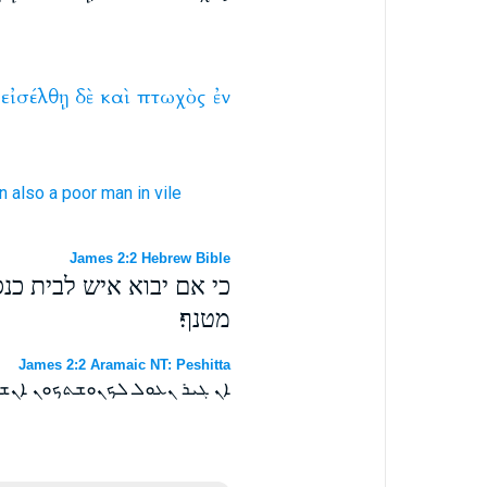
εἰσέλθῃ
δὲ
καὶ
πτωχὸς
ἐν
n
also
a poor man
in
vile
James 2:2 Hebrew Bible
כי אם יבוא איש לבית כנס
מטנף׃
James 2:2 Aramaic NT: Peshitta
ܐܢ ܓܝܪ ܢܥܘܠ ܠܟܢܘܫܬܟܘܢ ܐܢܫ 