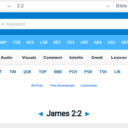
◄
James 2:2
►