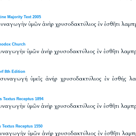
ne Majority Text 2005
 συναγωγὴν ὑμῶν ἀνὴρ χρυσοδακτύλιος ἐν ἐσθῆτι λαμπρ
thodox Church
 συναγωγὴν ὑμῶν ἀνὴρ χρυσοδακτύλιος ἐν ἐσθῆτι λαμπρ
f 8th Edition
 συναγωγή ὑμεῖς ἀνήρ χρυσοδακτύλιος ἐν ἐσθής λα
s Textus Receptus 1894
 συναγωγὴν ὑμῶν ἀνὴρ χρυσοδακτύλιος ἐν ἐσθῆτι λαμπρ
 Textus Receptus 1550
 συναγωγὴν ὑμῶν ἀνὴρ χρυσοδακτύλιος ἐν ἐσθῆτι λαμπ