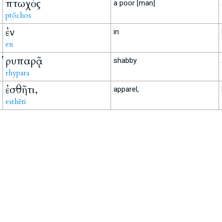
πτωχὸς
a poor [man]
ptōchos
ἐν
in
en
ῥυπαρᾷ
shabby
rhypara
ἐσθῆτι,
apparel,
esthēti