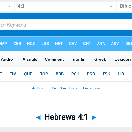
◄
Hebrews 4:1
►