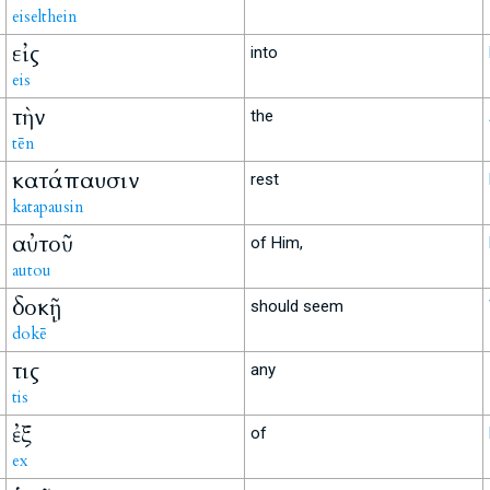
eiselthein
εἰς
into
eis
τὴν
the
tēn
κατάπαυσιν
rest
katapausin
αὐτοῦ
of Him,
autou
δοκῇ
should seem
dokē
τις
any
tis
ἐξ
of
ex