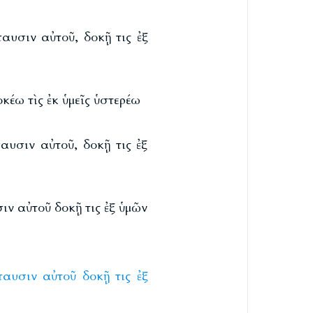
αυσιν αὐτοῦ, δοκῇ τις ἐξ
έω τὶς ἐκ ὑμεῖς ὑστερέω
αυσιν αὐτοῦ, δοκῇ τις ἐξ
ν αὐτοῦ δοκῇ τις ἐξ ὑμῶν
αυσιν
αὐτοῦ
δοκῇ
τις
ἐξ