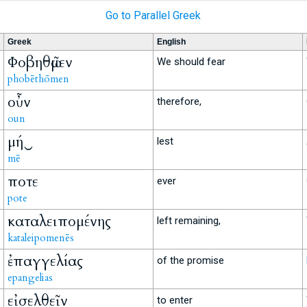
Go to Parallel Greek
Greek
English
Φοβηθῶμεν
We should fear
phobēthōmen
οὖν
therefore,
oun
μή‿
lest
mē
ποτε
ever
pote
καταλειπομένης
left remaining,
kataleipomenēs
ἐπαγγελίας
of the promise
epangelias
εἰσελθεῖν
to enter