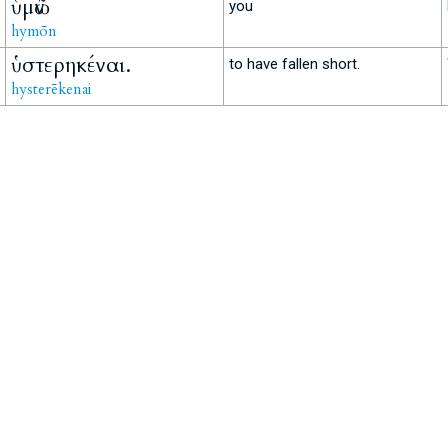
ὑμῶν
you
hymōn
ὑστερηκέναι.
to have fallen short.
hysterēkenai