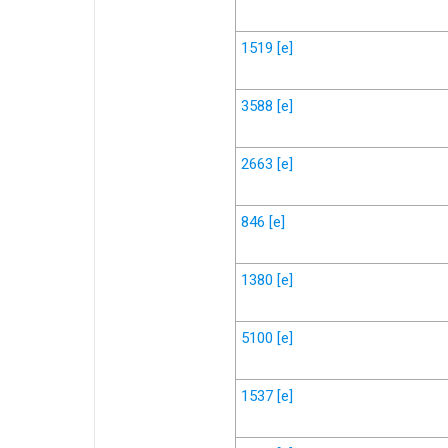
1519
[e]
3588
[e]
2663
[e]
846
[e]
1380
[e]
5100
[e]
1537
[e]