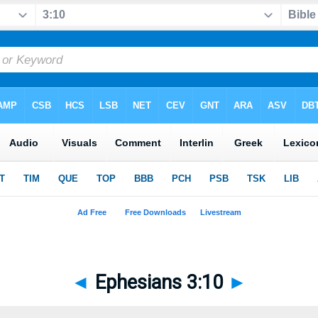
◄
Ephesians 3:10
►