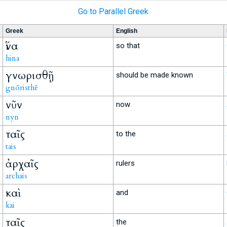
Go to Parallel Greek
Greek
English
ἵνα
so that
hina
γνωρισθῇ
should be made known
gnōristhē
νῦν
now
nyn
ταῖς
to the
tais
ἀρχαῖς
rulers
archais
καὶ
and
kai
ταῖς
the