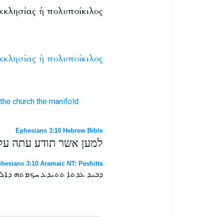
 ἐκκλησίας ἡ πολυποίκιλος
κκλησίας
ἡ
πολυποίκιλος
the church
the manifold
Ephesians 3:10 Hebrew Bible
למען אשר תודע עתה על 
hesians 3:10 Aramaic NT: Peshitta
ܕܒܝܕ ܥܕܬܐ ܬܬܝܕܥ ܚܟܡܬܗ ܕܐܠ