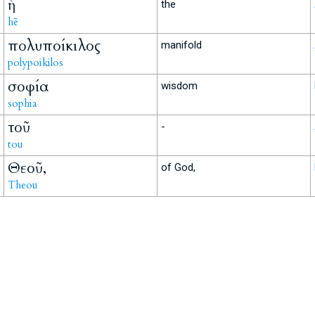
ἡ
the
hē
πολυποίκιλος
manifold
polypoikilos
σοφία
wisdom
sophia
τοῦ
-
tou
Θεοῦ,
of God,
Theou