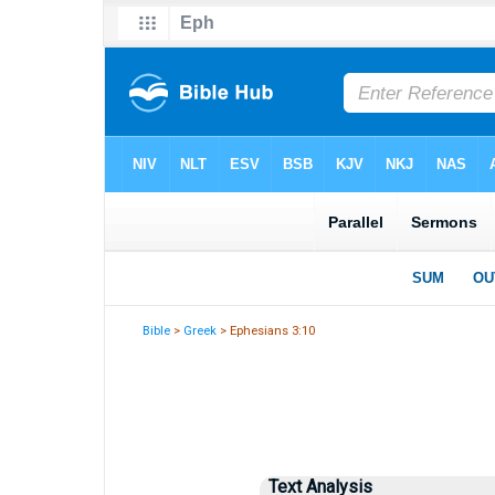
Bible
>
Greek
> Ephesians 3:10
Text Analysis