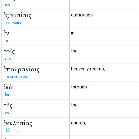
tais
ἐξουσίαις
authorities
exousiais
ἐν
in
en
τοῖς
the
tois
ἐπουρανίοις
heavenly realms,
epouraniois
διὰ
through
dia
τῆς
the
tēs
ἐκκλησίας
church,
ekklēsias