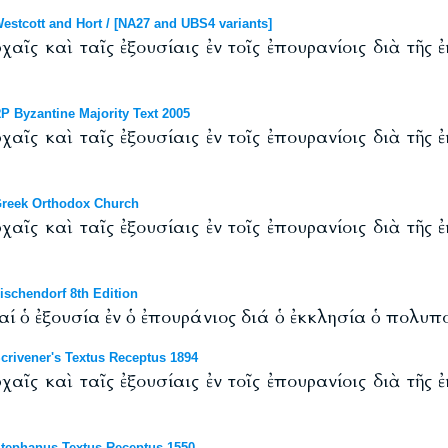
tcott and Hort / [NA27 and UBS4 variants]
χαῖς καὶ ταῖς ἐξουσίαις ἐν τοῖς ἐπουρανίοις διὰ τῆς
 Byzantine Majority Text 2005
χαῖς καὶ ταῖς ἐξουσίαις ἐν τοῖς ἐπουρανίοις διὰ τῆς
reek Orthodox Church
χαῖς καὶ ταῖς ἐξουσίαις ἐν τοῖς ἐπουρανίοις διὰ τῆς
schendorf 8th Edition
αί ὁ ἐξουσία ἐν ὁ ἐπουράνιος διά ὁ ἐκκλησία ὁ πολυπο
rivener's Textus Receptus 1894
χαῖς καὶ ταῖς ἐξουσίαις ἐν τοῖς ἐπουρανίοις διὰ τῆς
tephanus Textus Receptus 1550