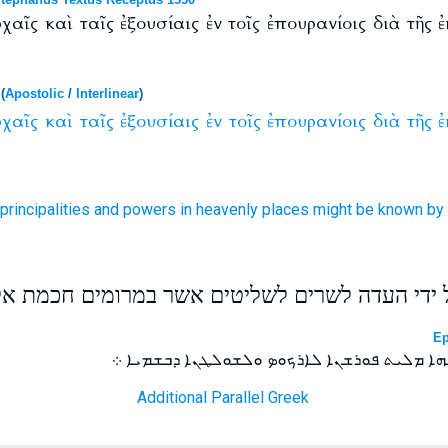
χαῖς καὶ ταῖς ἐξουσίαις ἐν τοῖς ἐπουρανίοις διὰ τῆς
(
Apostolic
/
Interlinear
)
ρχαῖς
καὶ
ταῖς
ἐξουσίαις
ἐν
τοῖς
ἐπουρανίοις
διὰ
τῆς
ἐ
principalities
and
powers
in
heavenly
places might be known
by
ידי העדה לשרים לשליטים אשר במרומים חכמת אל
Ep
ܗܐ ܡܠܝܬ ܦܘܪܫܢܐ ܠܐܪܟܘܤ ܘܠܫܘܠܛܢܐ ܕܒܫܡܝܐ ܀
Additional Parallel Greek