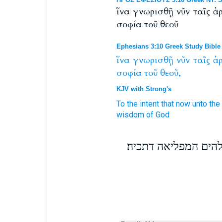
ἵνα γνωρισθῇ νῦν ταῖς ἀρ
σοφία τοῦ θεοῦ
Ephesians 3:10 Greek Study Bible
ἵνα
γνωρισθῇ
νῦν
ταῖς
ἀ
σοφία
τοῦ
θεοῦ,
KJV with Strong's
To the intent that
now
unto the 
wisdom
of God
הים המפליאה דתכיה׃