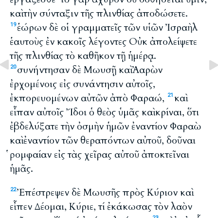
καὶ τὴν σύνταξιν τῆς πλινθίας ἀποδώσετε.
ἑώρων δὲ οἱ γραμματεῖς τῶν υἱῶν Ἰσραὴλ
19
ἑαυτοὺς ἐν κακοῖς λέγοντες Οὐκ ἀπολείψετε
τῆς πλινθίας τὸ καθῆκον τῇ ἡμέρᾳ.
συνήντησαν δὲ Μωυσῇ καὶ Ἀαρὼν
20
ἐρχομένοις εἰς συνάντησιν αὐτοῖς,
ἐκπορευομένων αὐτῶν ἀπὸ Φαραώ,
καὶ
21
εἶπαν αὐτοῖς Ἴδοι ὁ θεὸς ὑμᾶς καὶ κρίναι, ὅτι
ἐβδελύξατε τὴν ὀσμὴν ἡμῶν ἐναντίον Φαραὼ
καὶ ἐναντίον τῶν θεραπόντων αὐτοῦ, δοῦναι
ῥομφαίαν εἰς τὰς χεῖρας αὐτοῦ ἀποκτεῖναι
ἡμᾶς.
Ἐπέστρεψεν δὲ Μωυσῆς πρὸς Κύριον καὶ
22
εἶπεν Δέομαι, Κύριε, τί ἐκάκωσας τὸν λαὸν
23