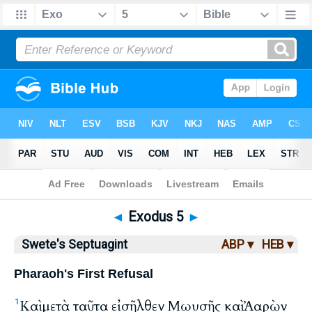
Bible
>
LXX
> Exodus 5
◄
Exodus 5
►
Swete's Septuagint
ABP ▾
HEB ▾
Pharaoh's First Refusal
Καὶ μετὰ ταῦτα εἰσῆλθεν Μωυσῆς καὶ Ἀαρὼν
1