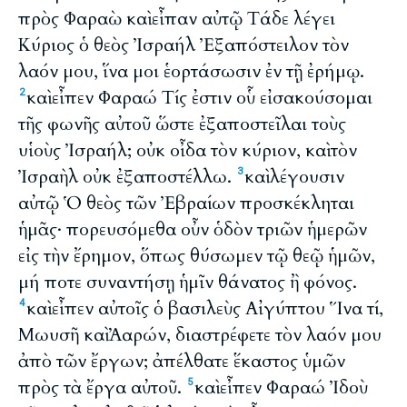
πρὸς Φαραὼ καὶ εἶπαν αὐτῷ Τάδε λέγει
Κύριος ὁ θεὸς Ἰσραήλ Ἐξαπόστειλον τὸν
λαόν μου, ἵνα μοι ἑορτάσωσιν ἐν τῇ ἐρήμῳ.
καὶ εἶπεν Φαραώ Τίς ἐστιν οὗ εἰσακούσομαι
2
τῆς φωνῆς αὐτοῦ ὥστε ἐξαποστεῖλαι τοὺς
υἱοὺς Ἰσραήλ; οὐκ οἶδα τὸν κύριον, καὶ τὸν
Ἰσραὴλ οὐκ ἐξαποστέλλω.
καὶ λέγουσιν
3
αὐτῷ Ὁ θεὸς τῶν Ἐβραίων προσκέκληται
ἡμᾶς· πορευσόμεθα οὖν ὁδὸν τριῶν ἡμερῶν
εἰς τὴν ἔρημον, ὅπως θύσωμεν τῷ θεῷ ἡμῶν,
μή ποτε συναντήσῃ ἡμῖν θάνατος ἢ φόνος.
καὶ εἶπεν αὐτοῖς ὁ βασιλεὺς Αἰγύπτου Ἵνα τί,
4
Μωυσῆ καὶ Ἀαρών, διαστρέφετε τὸν λαόν μου
ἀπὸ τῶν ἔργων; ἀπέλθατε ἕκαστος ὑμῶν
πρὸς τὰ ἔργα αὐτοῦ.
καὶ εἶπεν Φαραώ Ἰδοὺ
5