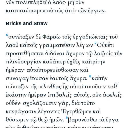
νῦν πολυπληθεῖ ὁ λαός· μὴ οὖν
καταπαύσωμεν αὐτοὺς ἀπὸ τῶν ἔργων.
Bricks and Straw
συνέταξεν δὲ Φαραὼ τοῖς ἐργοδιώκταις τοῦ
6
λαοῦ καὶ τοῖς γραμματεῦσιν λέγων
Οὐκέτι
7
προστεθήσεται διδόναι ἄχυρον τῷ λαῷ εἰς τὴν
πλινθουργίαν καθάπερ ἐχθὲς καὶ τρίτην
ἡμέραν· αὐτοὶ πορευέσθωσαν καὶ
συναγαγέτωσαν ἑαυτοῖς ἄχυρα.
καὶ τὴν
8
σύνταξιν τῆς πλινθίας ἧς αὐτοὶ ποιοῦσιν καθ᾽
ἑκάστην ἡμέραν ἐπιβαλεῖς αὐτοῖς, οὐκ ἀφελεῖς
οὐδέν· σχολάζουσιν γάρ, διὰ τοῦτο
κεκράγασιν λέγοντες Ἐγερθῶμεν καὶ
θύσωμεν τῷ θεῷ ἡμῶν.
βαρυνέσθω τὰ ἔργα
9
τῶν ἀνθρώπων τούτων, καὶ μεριμνάτωσαν