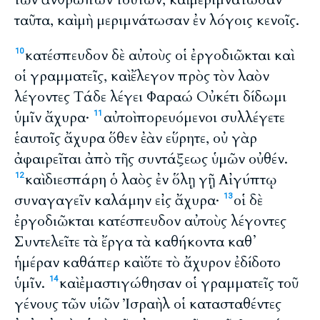
ταῦτα, καὶ μὴ μεριμνάτωσαν ἐν λόγοις κενοῖς.
κατέσπευδον δὲ αὐτοὺς οἱ ἐργοδιῶκται καὶ
10
οἱ γραμματεῖς, καὶ ἔλεγον πρὸς τὸν λαὸν
λέγοντες Τάδε λέγει Φαραώ Οὐκέτι δίδωμι
ὑμῖν ἄχυρα·
αὐτοὶ πορευόμενοι συλλέγετε
11
ἑαυτοῖς ἄχυρα ὅθεν ἐὰν εὕρητε, οὐ γὰρ
ἀφαιρεῖται ἀπὸ τῆς συντάξεως ὑμῶν οὐθέν.
καὶ διεσπάρη ὁ λαὸς ἐν ὅλῃ γῇ Αἰγύπτῳ
12
συναγαγεῖν καλάμην εἰς ἄχυρα·
οἱ δὲ
13
ἐργοδιῶκται κατέσπευδον αὐτοὺς λέγοντες
Συντελεῖτε τὰ ἔργα τὰ καθήκοντα καθ᾽
ἡμέραν καθάπερ καὶ ὅτε τὸ ἄχυρον ἐδίδοτο
ὑμῖν.
καὶ ἐμαστιγώθησαν οἱ γραμματεῖς τοῦ
14
γένους τῶν υἱῶν Ἰσραὴλ οἱ κατασταθέντες