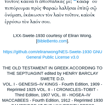
τοῦτον; καὶ ἵνα τί ἀπέσταλκάς με;
καὶ ἀφ᾽ οὗ
πεπόρευμαι πρὸς Φαραὼ λαλῆσαι ἐπὶ τῷ σῷ
ὀνόματι, ἐκάκωσεν τὸν λαὸν τοῦτον, καὶ οὐκ
ἐρρύσω τὸν λαόν σου.
LXX-Swete-1930 courtesy of Eliran Wong.
[
BibleBento.com
].
https://github.com/eliranwong/NES-Swete-1930 GNU
General Public License v3.0
THE OLD TESTAMENT IN GREEK ACCORDING TO
THE SEPTUAGINT edited by HENRY BARCLAY
SWETE D.D.
VOL. I - GENESIS–IV KINGS - Fourth Edition, 1909 -
Reprinted 1925 VOL. II - I CRONICLES–TOBIT -
Third Edition, 1907 VOL. III - HOSEA–IV
MACCABEES - Fourth Edition, 1912 - Reprinted 1930