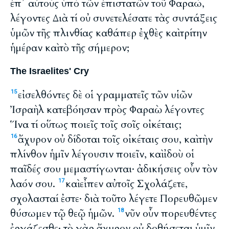
ἐπ᾽ αὐτοὺς ὑπὸ τῶν ἐπιστατῶν τοῦ Φαραώ,
λέγοντες Διὰ τί οὐ συνετελέσατε τὰς συντάξεις
ὑμῶν τῆς πλινθίας καθάπερ ἐχθὲς καὶ τρίτην
ἡμέραν καὶ τὸ τῆς σήμερον;
The Israelites' Cry
εἰσελθόντες δὲ οἱ γραμματεῖς τῶν υἱῶν
15
Ἰσραὴλ κατεβόησαν πρὸς Φαραὼ λέγοντες
Ἵνα τί οὕτως ποιεῖς τοῖς σοῖς οἰκέταις;
ἄχυρον οὐ δίδοται τοῖς οἰκέταις σου, καὶ τὴν
16
πλίνθον ἡμῖν λέγουσιν ποιεῖν, καὶ ἰδοὺ οἱ
παῖδές σου μεμαστίγωνται· ἀδικήσεις οὖν τὸν
λαόν σου.
καὶ εἶπεν αὐτοῖς Σχολάζετε,
17
σχολασταί ἐστε· διὰ τοῦτο λέγετε Πορευθῶμεν
θύσωμεν τῷ θεῷ ἡμῶν.
νῦν οὖν πορευθέντες
18
ἐργάζεσθε· τὸ γὰρ ἄχυρον οὐ δοθήσεται ὑμῖν,