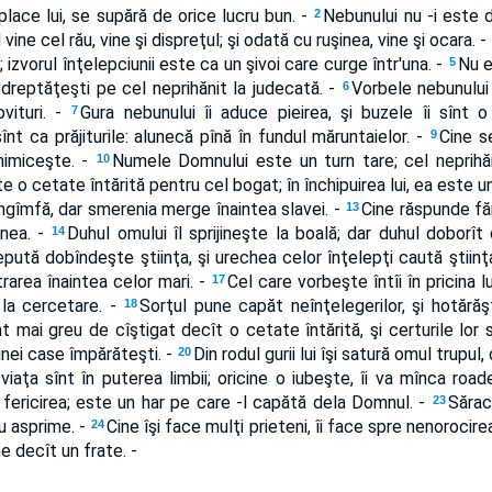
place lui, se supără de orice lucru bun. -
Nebunului nu -i este d
2
 vine cel rău, vine şi dispreţul; şi odată cu ruşinea, vine şi ocara. -
; izvorul înţelepciunii este ca un şivoi care curge într'una. -
Nu e
5
edreptăţeşti pe cel neprihănit la judecată. -
Vorbele nebunului 
6
ovituri. -
Gura nebunului îi aduce pieirea, şi buzele îi sînt o
7
sînt ca prăjiturile: alunecă pînă în fundul măruntaielor. -
Cine se
9
nimiceşte. -
Numele Domnului este un turn tare; cel neprihăni
10
 o cetate întărită pentru cel bogat; în închipuirea lui, ea este un 
 îngîmfă, dar smerenia merge înaintea slavei. -
Cine răspunde făr
13
inea. -
Duhul omului îl sprijineşte la boală; dar duhul doborît 
14
epută dobîndeşte ştiinţa, şi urechea celor înţelepţi caută ştiinţ
ntrarea înaintea celor mari. -
Cel care vorbeşte întîi în pricina l
17
a la cercetare. -
Sorţul pune capăt neînţelegerilor, şi hotărăşt
18
înt mai greu de cîştigat decît o cetate întărită, şi certurile lor
unei case împărăteşti. -
Din rodul gurii lui îşi satură omul trupul,
20
viaţa sînt în puterea limbii; oricine o iubeşte, îi va mînca road
fericirea; este un har pe care -l capătă dela Domnul. -
Sărac
23
u asprime. -
Cine îşi face mulţi prieteni, îi face spre nenorocire
24
ne decît un frate. -