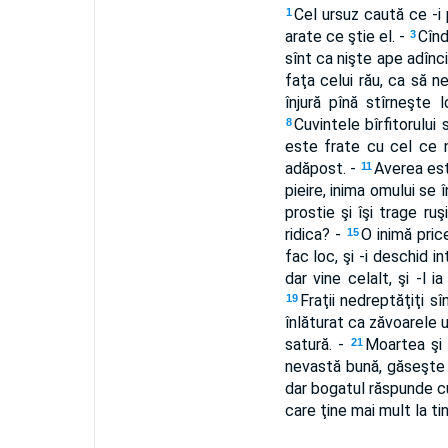
Cel ursuz caută ce -i 
1
arate ce ştie el. -
Cînd
3
sînt ca nişte ape adînci
faţa celui rău, ca să n
înjură pînă stîrneşte l
Cuvintele bîrfitorului 
8
este frate cu cel ce 
adăpost. -
Averea este
11
pieire, inima omului se
prostie şi îşi trage ruş
ridica? -
O inimă pric
15
fac loc, şi -i deschid i
dar vine celalt, şi -l i
Fraţii nedreptăţiţi s
19
înlăturat ca zăvoarele 
satură. -
Moartea şi 
21
nevastă bună, găseşte 
dar bogatul răspunde c
care ţine mai mult la ti