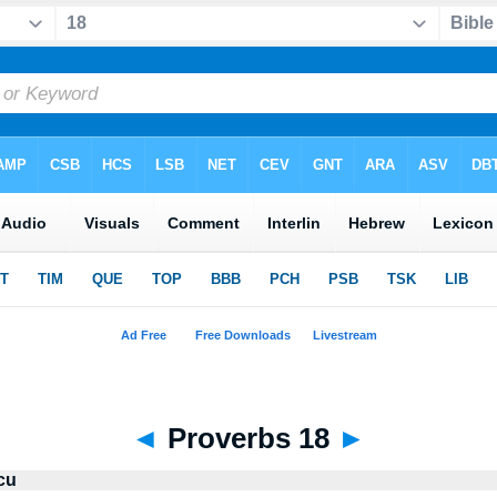
◄
Proverbs 18
►
cu