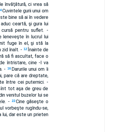
e învăţătură, ci vrea să
Cuvintele gurii unui om
4
ste bine să ai în vedere
aduc ceartă, şi gura lui
 cursă pentru suflet. -
 leneveşte în lucrul lui
t fuge în el, şi stă la
zid înalt. -
Înainte de
12
ă să fi ascultat, face o
de întristare, cine -l va
a. -
Darurile unui om îi
16
ui, pare că are dreptate,
e între cei puternici. -
 sînt tot aşa de greu de
 din venitul buzelor lui se
ele. -
Cine găseşte o
22
ul vorbeşte rugîndu-se,
a lui, dar este un prieten