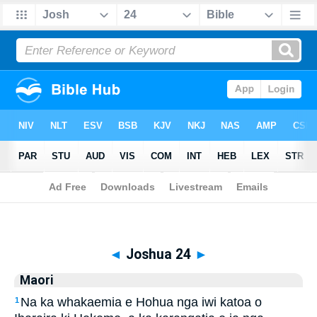
Biblia
>
Maori
> Joshua 24
◄
Joshua 24
►
Maori
Na ka whakaemia e Hohua nga iwi katoa o
1