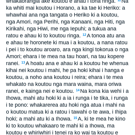
whakaorangia ake koutou e ahau i tona ringa.
Na
11
ka whiti mai koutou i Horano, a ka tae ki Heriko: a
whawhai ana nga tangata o Heriko ki a koutou,
nga Amori, nga Perihi, nga Kanaani, nga Hiti, nga
Kirikahi, nga Hiwi, me nga Iepuhi; a tukua ana
ratou e ahau ki to koutou ringa.
A tonoa atu ana
12
e ahau te horonete ki mua i a koutou, a nana ratou
i pei i to koutou aroaro, ara nga kingi tokorua o nga
Amori; ehara i te mea na tau hoari, na tau kopere
ranei.
A hoatu ana e ahau ki a koutou he whenua
13
kihai nei koutou i mahi, he pa hoki kihai i hanga e
koutou, a noho ana koutou i reira; ehara i te mea
whakato na koutou nga mara waina, mara oriwa
ranei, e kainga nei e koutou.
Na kona kia wehi i a
14
Ihowa, mahi atu hoki ki a ia i runga i te tika, i runga
i te pono: whakarerea atu hoki nga atua i mahi na
o koutou matua ki a ratou i tawahi o te awa, i Ihipa
hoki; a mahi atu ki a Ihowa.
A, ki te mea he kino
15
ki to koutou whakaaro te mahi ki a Ihowa, ma
koutou e whiriwhiri i tenei ra ko wai ta koutou e