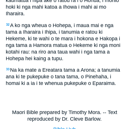
kaumatua i hipa ake o ratou ra i o Hohua, i mohio
hoki ki nga mahi katoa a Ihowa i mahi ai mo
Iharaira.
A ko nga wheua o Hohepa, i maua mai e nga
32
tama a Iharaira i Ihipa, i tanumia e ratou ki
Hekeme, ki te wahi o te mara i hokona e Hakopa i
nga tama a Hamora matua o Hekeme ki nga moni
kotahi rau: na riro ana taua wahi i nga tama a
Hohepa hei kaing a tupu.
Na ka mate a Ereatara tama a Arona; a tanumia
33
ana ki te pukepuke o tana tama, o Pinehaha, i
homai ki a ia i te whenua pukepuke o Eparaima.
Maori Bible prepared by Timothy Mora. -- Text
reproduced by Dr. Cleve Barlow.