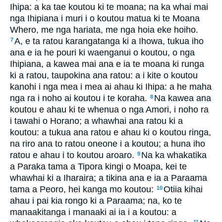
Ihipa: a ka tae koutou ki te moana; na ka whai mai
nga Ihipiana i muri i o koutou matua ki te Moana
Whero, me nga hariata, me nga hoia eke hoiho.
A, e ta ratou karangatanga ki a Ihowa, tukua iho
7
ana e ia he pouri ki waenganui o koutou, o nga
Ihipiana, a kawea mai ana e ia te moana ki runga
ki a ratou, taupokina ana ratou: a i kite o koutou
kanohi i nga mea i mea ai ahau ki Ihipa: a he maha
nga ra i noho ai koutou i te koraha.
Na kawea ana
8
koutou e ahau ki te whenua o nga Amori, i noho ra
i tawahi o Horano; a whawhai ana ratou ki a
koutou: a tukua ana ratou e ahau ki o koutou ringa,
na riro ana to ratou oneone i a koutou; a huna iho
ratou e ahau i to koutou aroaro.
Na ka whakatika
9
a Paraka tama a Tipora kingi o Moapa, kei te
whawhai ki a Iharaira; a tikina ana e ia a Paraama
tama a Peoro, hei kanga mo koutou:
Otiia kihai
10
ahau i pai kia rongo ki a Paraama; na, ko te
manaakitanga i manaaki ai ia i a koutou: a