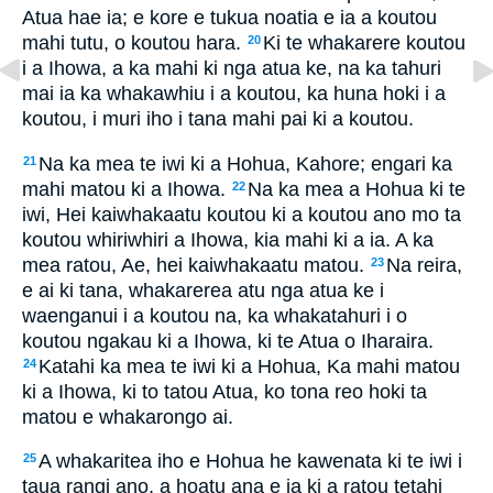
Atua hae ia; e kore e tukua noatia e ia a koutou
mahi tutu, o koutou hara.
Ki te whakarere koutou
20
i a Ihowa, a ka mahi ki nga atua ke, na ka tahuri
mai ia ka whakawhiu i a koutou, ka huna hoki i a
koutou, i muri iho i tana mahi pai ki a koutou.
Na ka mea te iwi ki a Hohua, Kahore; engari ka
21
mahi matou ki a Ihowa.
Na ka mea a Hohua ki te
22
iwi, Hei kaiwhakaatu koutou ki a koutou ano mo ta
koutou whiriwhiri a Ihowa, kia mahi ki a ia. A ka
mea ratou, Ae, hei kaiwhakaatu matou.
Na reira,
23
e ai ki tana, whakarerea atu nga atua ke i
waenganui i a koutou na, ka whakatahuri i o
koutou ngakau ki a Ihowa, ki te Atua o Iharaira.
Katahi ka mea te iwi ki a Hohua, Ka mahi matou
24
ki a Ihowa, ki to tatou Atua, ko tona reo hoki ta
matou e whakarongo ai.
A whakaritea iho e Hohua he kawenata ki te iwi i
25
taua rangi ano, a hoatu ana e ia ki a ratou tetahi