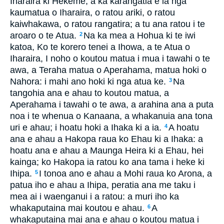
Iharaira ki Hekeme, a ka karangatia e ia nga
kaumatua o Iharaira, o ratou ariki, o ratou
kaiwhakawa, o ratou rangatira; a tu ana ratou i te
aroaro o te Atua.
Na ka mea a Hohua ki te iwi
2
katoa, Ko te korero tenei a Ihowa, a te Atua o
Iharaira, I noho o koutou matua i mua i tawahi o te
awa, a Teraha matua o Aperahama, matua hoki o
Nahora: i mahi ano hoki ki nga atua ke.
Na
3
tangohia ana e ahau to koutou matua, a
Aperahama i tawahi o te awa, a arahina ana a puta
noa i te whenua o Kanaana, a whakanuia ana tona
uri e ahau; i hoatu hoki a Ihaka ki a ia.
A hoatu
4
ana e ahau a Hakopa raua ko Ehau ki a Ihaka: a
hoatu ana e ahau a Maunga Heira ki a Ehau, hei
kainga; ko Hakopa ia ratou ko ana tama i heke ki
Ihipa.
I tonoa ano e ahau a Mohi raua ko Arona, a
5
patua iho e ahau a Ihipa, peratia ana me taku i
mea ai i waenganui i a ratou: a muri iho ka
whakaputaina mai koutou e ahau.
A
6
whakaputaina mai ana e ahau o koutou matua i