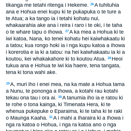
tikanga me tetahi ritenga i Hekeme.
A tuhituhia
26
ana e Hohua enei kupu ki te pukapuka o te ture a
te Atua; a ka tango ia i tetahi kohatu nui,
whakaarahia ake ana i reira i raro i te oki, i te taha
o te whare tapu o Ihowa.
A ka mea a Hohua ki te
27
iwi katoa, Nana, ko tenei kohatu hei kaiwhakaatu ki
a tatou; kua rongo hoki ia i nga kupu katoa a Ihowa
i korerotia e ia ki a tatou: na hei kaiwhakaatu ia ki a
koutou, kei whakakahore ki to koutou Atua.
Heoi
28
tukua ana e Hohua te iwi kia haere, tena tangata,
tena ki tona wahi ake.
A, muri iho i enei mea, na ka mate a Hohua tama
29
a Nunu, te pononga a Ihowa, a kotahi rau kotahi
tekau ona tau i ora ai.
A tanumia iho ia e ratou ki
30
te rohe o tona kainga, ki Timenata Hera, ki te
whenua pukepuke o Eparaima, ki te taha ki te raki
o Maunga Kaaha.
A i mahi a Iharaira ki a Ihowa i
31
nga ra katoa o Hohua, i nga ra katoa ano o nga