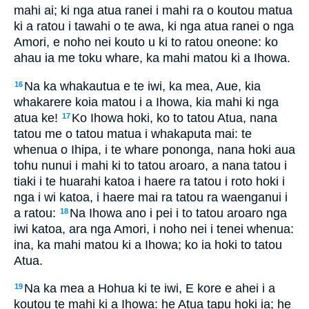
mahi ai; ki nga atua ranei i mahi ra o koutou matua
ki a ratou i tawahi o te awa, ki nga atua ranei o nga
Amori, e noho nei kouto u ki to ratou oneone: ko
ahau ia me toku whare, ka mahi matou ki a Ihowa.
Na ka whakautua e te iwi, ka mea, Aue, kia
16
whakarere koia matou i a Ihowa, kia mahi ki nga
atua ke!
Ko Ihowa hoki, ko to tatou Atua, nana
17
tatou me o tatou matua i whakaputa mai: te
whenua o Ihipa, i te whare pononga, nana hoki aua
tohu nunui i mahi ki to tatou aroaro, a nana tatou i
tiaki i te huarahi katoa i haere ra tatou i roto hoki i
nga i wi katoa, i haere mai ra tatou ra waenganui i
a ratou:
Na Ihowa ano i pei i to tatou aroaro nga
18
iwi katoa, ara nga Amori, i noho nei i tenei whenua:
ina, ka mahi matou ki a Ihowa; ko ia hoki to tatou
Atua.
Na ka mea a Hohua ki te iwi, E kore e ahei i a
19
koutou te mahi ki a Ihowa: he Atua tapu hoki ia; he