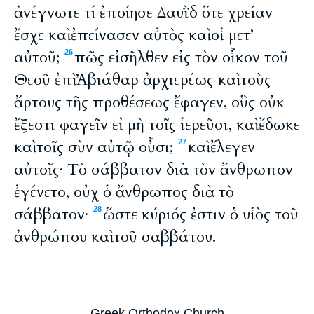
ἀνέγνωτε τί ἐποίησε Δαυῒδ ὅτε χρείαν
ἔσχε καὶ ἐπείνασεν αὐτὸς καὶ οἱ μετ’
αὐτοῦ;
πῶς εἰσῆλθεν εἰς τὸν οἶκον τοῦ
26
Θεοῦ ἐπὶ Ἀβιάθαρ ἀρχιερέως καὶ τοὺς
ἄρτους τῆς προθέσεως ἔφαγεν, οὓς οὐκ
ἔξεστι φαγεῖν εἰ μὴ τοῖς ἱερεῦσι, καὶ ἔδωκε
καὶ τοῖς σὺν αὐτῷ οὖσι;
καὶ ἔλεγεν
27
αὐτοῖς· Τὸ σάββατον διὰ τὸν ἄνθρωπον
ἐγένετο, οὐχ ὁ ἄνθρωπος διὰ τὸ
σάββατον·
ὥστε κύριός ἐστιν ὁ υἱὸς τοῦ
28
ἀνθρώπου καὶ τοῦ σαββάτου.
Greek Orthodox Church