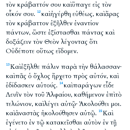
τὸν κράβαττόν σου καὶ ὕπαγε εἰς τὸν
οἶκόν σου.
καὶ ἠγέρθη εὐθέως, καὶ ἄρας
12
τὸν κράβαττον ἐξῆλθεν ἐναντίον
πάντων, ὥστε ἐξίστασθαι πάντας καὶ
δοξάζειν τὸν Θεὸν λέγοντας ὅτι
Οὐδέποτε οὕτως εἴδομεν.
Καὶ ἐξῆλθε πάλιν παρὰ τὴν θάλασσαν·
13
καὶ πᾶς ὁ ὄχλος ἤρχετο πρὸς αὐτόν, καὶ
ἐδίδασκεν αὐτούς.
καὶ παράγων εἶδε
14
Λευῒν τὸν τοῦ Ἁλφαίου, καθήμενον ἐπὶ τὸ
τελώνιον, καὶ λέγει αὐτῷ· Ἀκολούθει μοι.
καὶ ἀναστὰς ἠκολούθησεν αὐτῷ.
Καὶ
15
ἐγένετο ἐν τῷ κατακεῖσθαι αὐτὸν ἐν τῇ