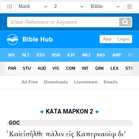
Biblia
>
GOC
> ΚΑΤΑ ΜΑΡΚΟΝ 2
◄
ΚΑΤΑ ΜΑΡΚΟΝ 2
►
GOC
Καὶ εἰσῆλθε πάλιν εἰς Καπερναοὺμ δι’
1