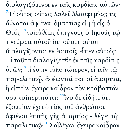
διαλογιζόμενοι ἐν ταῖς καρδίαις αὐτῶν·
Τί οὗτος οὕτως λαλεῖ βλασφημίας; τίς
7
δύναται ἀφιέναι ἁμαρτίας εἰ μὴ εἷς ὁ
Θεός;
καὶ εὐθέως ἐπιγνοὺς ὁ Ἰησοῦς τῷ
8
πνεύματι αὐτοῦ ὅτι οὕτως αὐτοὶ
διαλογίζονται ἐν ἑαυτοῖς εἶπεν αὐτοῖς·
Τί ταῦτα διαλογίζεσθε ἐν ταῖς καρδίαις
ὑμῶν;
τί ἐστιν εὐκοπώτερον, εἰπεῖν τῷ
9
παραλυτικῷ, ἀφέωνταί σου αἱ ἁμαρτίαι,
ἢ εἰπεῖν, ἔγειρε καὶ ἆρον τὸν κράβαττόν
σου καὶ περιπάτει;
ἵνα δὲ εἰδῆτε ὅτι
10
ἐξουσίαν ἔχει ὁ υἱὸς τοῦ ἀνθρώπου
ἀφιέναι ἐπὶ τῆς γῆς ἁμαρτίας - λέγει τῷ
παραλυτικῷ·
Σοὶ λέγω, ἔγειρε καὶ ἆρον
11