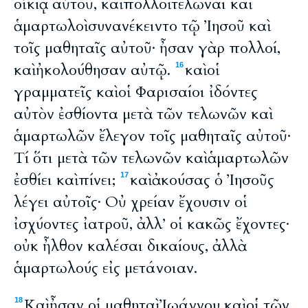
οἰκίᾳ αὐτοῦ, καὶ πολλοὶ τελῶναι καὶ
ἁμαρτωλοὶ συνανέκειντο τῷ Ἰησοῦ καὶ
τοῖς μαθηταῖς αὐτοῦ· ἦσαν γὰρ πολλοί,
καὶ ἠκολούθησαν αὐτῷ.
καὶ οἱ
16
γραμματεῖς καὶ οἱ Φαρισαίοι ἰδόντες
αὐτὸν ἐσθίοντα μετὰ τῶν τελωνῶν καὶ
ἁμαρτωλῶν ἔλεγον τοῖς μαθηταῖς αὐτοῦ·
Τί ὅτι μετὰ τῶν τελωνῶν καὶ ἁμαρτωλῶν
ἐσθίει καὶ πίνει;
καὶ ἀκούσας ὁ Ἰησοῦς
17
λέγει αὐτοῖς· Οὐ χρείαν ἔχουσιν οἱ
ἰσχύοντες ἰατροῦ, ἀλλ’ οἱ κακῶς ἔχοντες·
οὐκ ἦλθον καλέσαι δικαίους, ἀλλὰ
ἁμαρτωλούς εἰς μετάνοιαν.
Καὶ ἦσαν οἱ μαθηταὶ Ἰωάννου καὶ οἱ τῶν
18