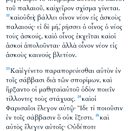
τοῦ παλαιοῦ, καὶ χεῖρον σχίσμα γίνεται.
καὶ οὐδεὶς βάλλει οἶνον νέον εἰς ἀσκοὺς
22
παλαιούς· εἰ δὲ μή, ῥήσσει ὁ οἶνος ὁ νέος
τοὺς ἀσκούς, καὶ ὁ οἶνος ἐκχεῖται καὶ οἱ
ἀσκοί ἀπολοῦνται· ἀλλὰ οἶνον νέον εἰς
ἀσκοὺς καινούς βλετέον.
Καὶ ἐγένετο παραπορεύεσθαι αὐτὸν ἐν
23
τοῖς σάββασι διὰ τῶν σπορίμων, καὶ
ἤρξαντο οἱ μαθηταὶ αὐτοῦ ὁδὸν ποιεῖν
τίλλοντες τοὺς στάχυας.
καὶ οἱ
24
Φαρισαῖοι ἔλεγον αὐτῷ· Ἴδε τί ποιοῦσιν
ἐν τοῖς σάββασιν ὃ οὐκ ἔξεστι.
καὶ
25
αὐτὸς ἔλεγεν αὐτοῖς· Οὐδέποτε