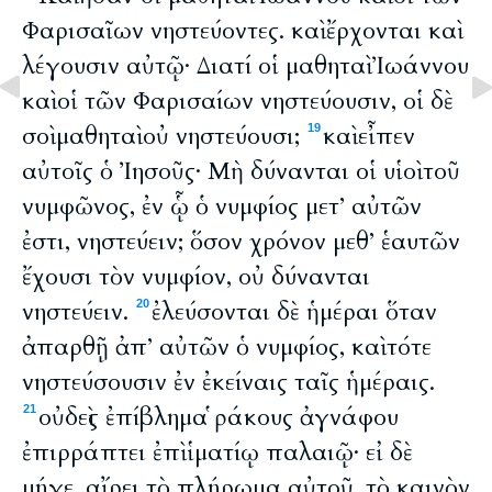
Φαρισαῖων νηστεύοντες. καὶ ἔρχονται καὶ
λέγουσιν αὐτῷ· Διατί οἱ μαθηταὶ Ἰωάννου
καὶ οἱ τῶν Φαρισαίων νηστεύουσιν, οἱ δὲ
σοὶ μαθηταὶ οὐ νηστεύουσι;
καὶ εἶπεν
19
αὐτοῖς ὁ Ἰησοῦς· Μὴ δύνανται οἱ υἱοὶ τοῦ
νυμφῶνος, ἐν ᾧ ὁ νυμφίος μετ’ αὐτῶν
ἐστι, νηστεύειν; ὅσον χρόνον μεθ’ ἑαυτῶν
ἔχουσι τὸν νυμφίον, οὐ δύνανται
νηστεύειν.
ἐλεύσονται δὲ ἡμέραι ὅταν
20
ἀπαρθῇ ἀπ’ αὐτῶν ὁ νυμφίος, καὶ τότε
νηστεύσουσιν ἐν ἐκείναις ταῖς ἡμέραις.
οὐδεὶς ἐπίβλημα ῥάκους ἀγνάφου
21
ἐπιρράπτει ἐπὶ ἱματίῳ παλαιῷ· εἰ δὲ
μήγε, αἴρει τὸ πλήρωμα αὐτοῦ, τὸ καινὸν