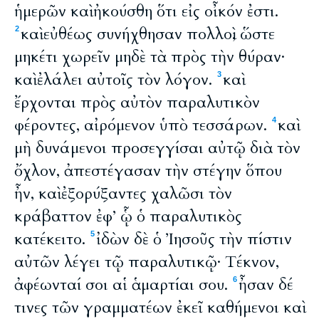
ἡμερῶν καὶ ἠκούσθη ὅτι εἰς οἶκόν ἐστι.
καὶ εὐθέως συνήχθησαν πολλοὶ, ὥστε
2
μηκέτι χωρεῖν μηδὲ τὰ πρὸς τὴν θύραν·
καὶ ἐλάλει αὐτοῖς τὸν λόγον.
καὶ
3
ἔρχονται πρὸς αὐτὸν παραλυτικὸν
φέροντες, αἰρόμενον ὑπὸ τεσσάρων.
καὶ
4
μὴ δυνάμενοι προσεγγίσαι αὐτῷ διὰ τὸν
ὄχλον, ἀπεστέγασαν τὴν στέγην ὅπου
ἦν, καὶ ἐξορύξαντες χαλῶσι τὸν
κράβαττον ἐφ’ ᾧ ὁ παραλυτικὸς
κατέκειτο.
ἰδὼν δὲ ὁ Ἰησοῦς τὴν πίστιν
5
αὐτῶν λέγει τῷ παραλυτικῷ· Τέκνον,
ἀφέωνταί σοι αἱ ἁμαρτίαι σου.
ἦσαν δέ
6
τινες τῶν γραμματέων ἐκεῖ καθήμενοι καὶ