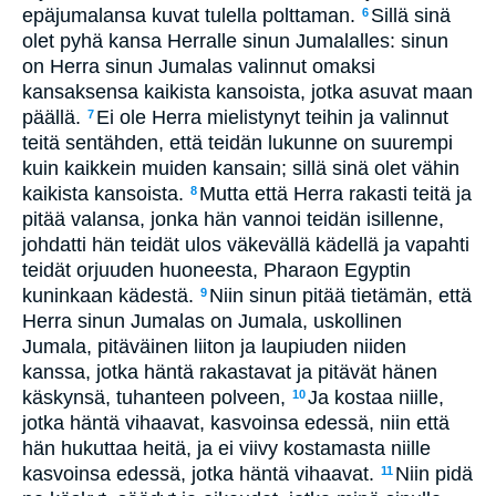
epäjumalansa kuvat tulella polttaman.
Sillä sinä
6
olet pyhä kansa Herralle sinun Jumalalles: sinun
on Herra sinun Jumalas valinnut omaksi
kansaksensa kaikista kansoista, jotka asuvat maan
päällä.
Ei ole Herra mielistynyt teihin ja valinnut
7
teitä sentähden, että teidän lukunne on suurempi
kuin kaikkein muiden kansain; sillä sinä olet vähin
kaikista kansoista.
Mutta että Herra rakasti teitä ja
8
pitää valansa, jonka hän vannoi teidän isillenne,
johdatti hän teidät ulos väkevällä kädellä ja vapahti
teidät orjuuden huoneesta, Pharaon Egyptin
kuninkaan kädestä.
Niin sinun pitää tietämän, että
9
Herra sinun Jumalas on Jumala, uskollinen
Jumala, pitäväinen liiton ja laupiuden niiden
kanssa, jotka häntä rakastavat ja pitävät hänen
käskynsä, tuhanteen polveen,
Ja kostaa niille,
10
jotka häntä vihaavat, kasvoinsa edessä, niin että
hän hukuttaa heitä, ja ei viivy kostamasta niille
kasvoinsa edessä, jotka häntä vihaavat.
Niin pidä
11