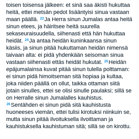
toisen toisensa jälkeen: et sinä saa äkisti hukuttaa
heitä, ettei metsän pedot lisääntyisi sinua vastaan
maan päällä.
Ja Herra sinun Jumalas antaa heitä
23
sinun etees, ja häiritsee heitä suurella
sekaseuraisuudella, siihenasti että hän hukuttaa
heidät.
Ja antaa heidän kuninkaansa sinun
24
käsiis, ja sinun pitää hukuttaman heidän nimensä
taivaan alta: ei pidä yhdenkään seisoman sinua
vastaan siihenasti ettäs heidät hukutat.
Heidän
25
epäjumalainsa kuvat pitää sinun tulella polttaman:
ei sinun pidä himoitseman sitä hopiaa ja kultaa,
joka niiden päällä on ollut, taikka ottaman siitä
jotain sinulles, ettei se olisi sinulle paulaksi; sillä se
on Herralle sinun Jumalalles kauhistus.
Sentähden ei sinun pidä sitä kauhistusta
26
huoneeses viemän, ettei tulisi kirotuksi niinkuin se,
mutta sinun pitää ilvoituksella ilvoittaman ja
kauhistuksella kauhistuman sitä; sillä se on kirottu.