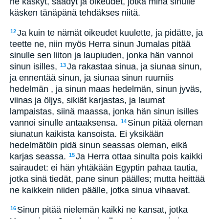
ne käskyt, säädyt ja oikeudet, jotka minä sinulle
käsken tänäpänä tehdäkses niitä.
Ja kuin te nämät oikeudet kuulette, ja pidätte, ja
12
teette ne, niin myös Herra sinun Jumalas pitää
sinulle sen liiton ja laupiuden, jonka hän vannoi
sinun isilles,
Ja rakastaa sinua, ja siunaa sinun,
13
ja ennentää sinun, ja siunaa sinun ruumiis
hedelmän , ja sinun maas hedelmän, sinun jyväs,
viinas ja öljys, sikiät karjastas, ja laumat
lampaistas, siinä maassa, jonka hän sinun isilles
vannoi sinulle antaaksensa.
Sinun pitää oleman
14
siunatun kaikista kansoista. Ei yksikään
hedelmätöin pidä sinun seassas oleman, eikä
karjas seassa.
Ja Herra ottaa sinulta pois kaikki
15
sairaudet: ei hän yhtäkään Egyptin pahaa tautia,
jotka sinä tiedät, pane sinun päälles; mutta heittää
ne kaikkein niiden päälle, jotka sinua vihaavat.
Sinun pitää nielemän kaikki ne kansat, jotka
16