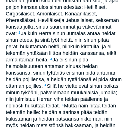
maahan, johon sinä tulet omistamaan sitä, ja ajaa
paljon kansaa ulos sinun edestäs: Hetiläiset,
Girgasilaiset, Amorilaiset, Kanaanilaiset,
Pheresiläiset, Heviläisetja Jebusilaiset, seitsemän
kansaa,jotka sinua suuremmat ja väkevämmät
ovat;
Ja kuin Herra sinun Jumalas antaa heidät
2
sinun etees, ja sinä lyöt heitä, niin sinun pitää
peräti hukuttaman heitä, niinkuin kirotuita, ja ei
tekemän yhtäkään liittoa heidän kanssansa, eikä
armahtaman heitä.
Ja ei sinun pidä
3
heimolaisuuteen antaman sinuas heidän
kanssansa: sinun tyttäriäs ei sinun pidä antaman
heidän pojillensa,ja heidän tyttäriänsä ei pidä sinun
ottaman pojilles.
Sillä he viettelevät sinun poikas
4
minun tyköäni, palvelemaan muukalaisia jumalia;
niin julmistuu Herran viha teidän päällenne ja
nopiasti hukuttaa teidät.
Mutta näin pitää teidän
5
tekemän heille: heidän alttarinsa pitää teidän
kukistaman ja heidän patsaansa rikkoman, niin
myös heidän metsistönsä hakkaaman, ja heidän