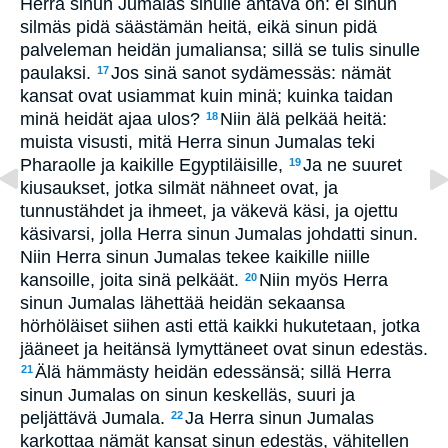
Herra sinun Jumalas sinulle antava on: ei sinun
silmäs pidä säästämän heitä, eikä sinun pidä
palveleman heidän jumaliansa; sillä se tulis sinulle
paulaksi.
Jos sinä sanot sydämessäs: nämät
17
kansat ovat usiammat kuin minä; kuinka taidan
minä heidät ajaa ulos?
Niin älä pelkää heitä:
18
muista visusti, mitä Herra sinun Jumalas teki
Pharaolle ja kaikille Egyptiläisille,
Ja ne suuret
19
kiusaukset, jotka silmät nähneet ovat, ja
tunnustähdet ja ihmeet, ja väkevä käsi, ja ojettu
käsivarsi, jolla Herra sinun Jumalas johdatti sinun.
Niin Herra sinun Jumalas tekee kaikille niille
kansoille, joita sinä pelkäät.
Niin myös Herra
20
sinun Jumalas lähettää heidän sekaansa
hörhöläiset siihen asti että kaikki hukutetaan, jotka
jääneet ja heitänsä lymyttäneet ovat sinun edestäs.
Älä hämmästy heidän edessänsä; sillä Herra
21
sinun Jumalas on sinun keskelläs, suuri ja
peljättävä Jumala.
Ja Herra sinun Jumalas
22
karkottaa nämät kansat sinun edestäs, vähitellen