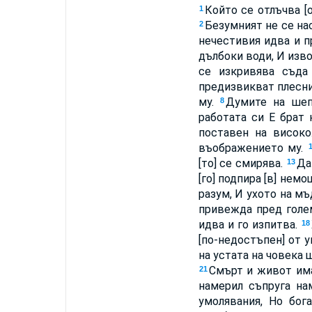
Който се отлъчва [
1
Безумният не се на
2
нечестивия идва и п
дълбоки води, И изво
се изкривява съда
предизвикват плесн
му.
Думите на шеп
8
работата си Е брат 
поставен на висок
въображението му.
[то] се смирява.
Да
13
[го] подпира [в] нем
разум, И ухото на м
привежда пред голе
идва и го изпитва.
18
[по-недостъпен] от у
на устата на човека 
Смърт и живот има 
21
намерил съпруга на
умолявания, Но бог