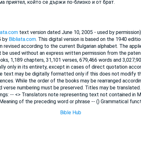
ма приятел, който се държи по-близко и от брат.
iata.com
text version dated June 10, 2005 - used by permissio
5 by
Bibliata.com
. This digital version is based on the 1940 editio
n revised according to the current Bulgarian alphabet. The appl
 be used without an express written permission from the paten
ooks, 1,189 chapters, 31,101 verses, 679,466 words and 3,027,90
lly only in its entirety, except in cases of direct quotation ac
he text may be digitally formatted only if this does not modify 
ences. While the order of the books may be rearranged accordi
nd verse numbering must be preserved. Titles may be translated
ngs: -- <> Translators note representing text not contained in M
 Meaning of the preceding word or phrase -- () Grammatical funct
Bible Hub