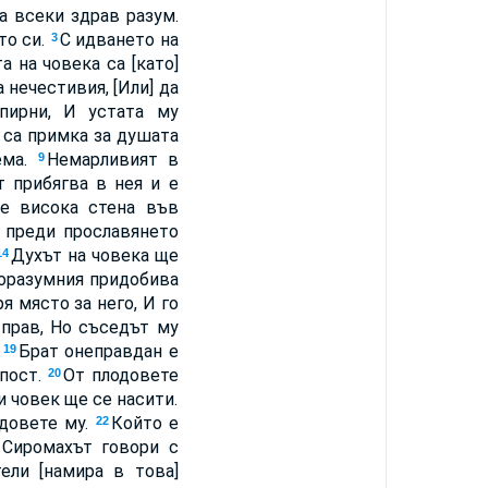
на всеки здрав разум.
то си.
С идването на
3
а на човека са [като]
 нечестивия, [Или] да
пирни, И устата му
у са примка за душата
ема.
Немарливият в
9
т прибягва в нея и е
 е висока стена във
 преди прославянето
Духът на човека ще
14
горазумния придобива
я място за него, И го
прав, Но съседът му
.
Брат онеправдан е
19
епост.
От плодовете
20
и човек ще се насити.
одовете му.
Който е
22
Сиромахът говори с
3
тели [намира в това]