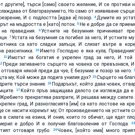
от другите], търси [само] своето желание, И се противи 
слаждава от благоразумието, Но само от изявяване сърце
резрение, И с подлостта [идва и] позор.
Думите из устат
4
рът на мъдростта е [като] поток.
Не е добре да се приема
5
 на праведния.
Устните на безумния причиняват пре
6
ици.
Устата на безумния са погибел за него, И устните м
7
отника са като сладки залъци, И слизат вътре в кор
на разсипника.
Името Господно е яка кула; Праведния
10
о.
Имотът на богатия е укрепен град за него, И той
11
Преди загиването сърцето на човека се превъзнася, И
12
 отговаря някой преди да чуе, Е безумие и позор за него.
ощта му; Кой може да подига унилия дух?
Сърцето на бла
15
ъдрите търси знание.
Подаръкът, който дава човек, отвар
16
мците.
Който пръв защищава делото си изглежда да е 
17
Жребието прекратява разприте, И решава между силите
крепен град, И разногласията [им] са като лостове на кр
ще се насити коремът му; От произведението на устните с
в силата на езика, И ония, които го обичат, ще ядат пл
мерил е добро И е получил благоволение от Господа.
2
атият отговаря грубо.
Човек, [който има] много прия
24