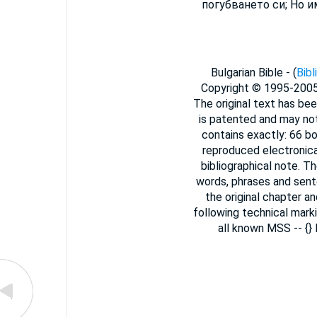
погубването си; Но и
Bulgarian Bible - (
Bibl
Copyright © 1995-200
The original text has bee
is patented and may not
contains exactly: 66 b
reproduced electronica
bibliographical note. T
words, phrases and sent
the original chapter a
following technical marki
all known MSS -- {}