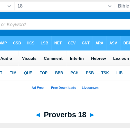
◄
Proverbs 18
►