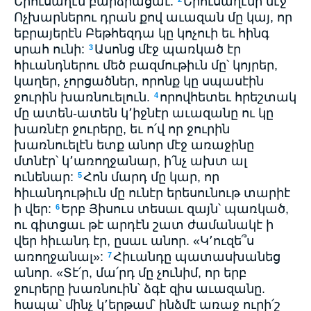
Երուսաղէմ բարձրացաւ:
Երուսաղէմի մէջ՝
Ոչխարներու դրան քով աւազան մը կայ, որ
եբրայերէն Բեթհեզդա կը կոչուի եւ հինգ
սրահ ունի:
Ասոնց մէջ պառկած էր
3
հիւանդներու մեծ բազմութիւն մը՝ կոյրեր,
կաղեր, չորցածներ, որոնք կը սպասէին
ջուրին խառնուելուն.
որովհետեւ հրեշտակ
4
մը ատեն-ատեն կ՚իջնէր աւազանը ու կը
խառնէր ջուրերը, եւ ո՛վ որ ջուրին
խառնուելէն ետք անոր մէջ առաջինը
մտնէր՝ կ՚առողջանար, ի՛նչ ախտ ալ
ունենար:
Հոն մարդ մը կար, որ
5
հիւանդութիւն մը ունէր երեսունութ տարիէ
ի վեր:
Երբ Յիսուս տեսաւ զայն՝ պառկած,
6
ու գիտցաւ թէ արդէն շատ ժամանակէ ի
վեր հիւանդ էր, ըսաւ անոր. «Կ՚ուզե՞ս
առողջանալ»:
Հիւանդը պատասխանեց
7
անոր. «Տէ՛ր, մա՛րդ մը չունիմ, որ երբ
ջուրերը խառնուին՝ ձգէ զիս աւազանը.
հապա՝ մինչ կ՚երթամ՝ ինձմէ առաջ ուրի՛շ