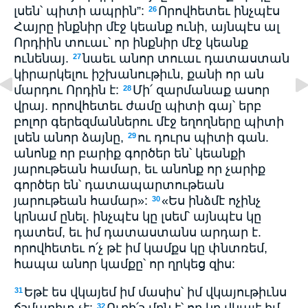
լսեն՝ պիտի ապրին”:
Որովհետեւ ինչպէս
26
Հայրը ինքնիր մէջ կեանք ունի, այնպէս ալ
Որդիին տուաւ՝ որ ինքնիր մէջ կեանք
ունենայ.
նաեւ անոր տուաւ դատաստան
27
կիրարկելու իշխանութիւն, քանի որ ան
մարդու Որդին է:
Մի՛ զարմանաք ասոր
28
վրայ. որովհետեւ ժամը պիտի գայ՝ երբ
բոլոր գերեզմաններու մէջ եղողները պիտի
լսեն անոր ձայնը,
ու դուրս պիտի գան.
29
անոնք որ բարիք գործեր են՝ կեանքի
յարութեան համար, եւ անոնք որ չարիք
գործեր են՝ դատապարտութեան
յարութեան համար»:
«Ես ինձմէ ոչինչ
30
կրնամ ընել. ինչպէս կը լսեմ՝ այնպէս կը
դատեմ, եւ իմ դատաստանս արդար է.
որովհետեւ ո՛չ թէ իմ կամքս կը փնտռեմ,
հապա անոր կամքը՝ որ ղրկեց զիս:
Եթէ ես վկայեմ իմ մասիս՝ իմ վկայութիւնս
31
ճշմարիտ չէ:
Ուրի՛շ մըն է՝ որ կը վկայէ իմ
32