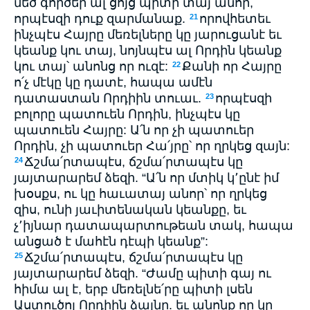
մեծ գործեր ալ ցոյց պիտի տայ անոր,
որպէսզի դուք զարմանաք.
որովհետեւ
21
ինչպէս Հայրը մեռելները կը յարուցանէ եւ
կեանք կու տայ, նոյնպէս ալ Որդին կեանք
կու տայ՝ անոնց որ ուզէ:
Քանի որ Հայրը
22
ո՛չ մէկը կը դատէ, հապա ամէն
դատաստան Որդիին տուաւ.
որպէսզի
23
բոլորը պատուեն Որդին, ինչպէս կը
պատուեն Հայրը: Ա՛ն որ չի պատուեր
Որդին, չի պատուեր Հա՛յրը՝ որ ղրկեց զայն:
Ճշմա՛րտապէս, ճշմա՛րտապէս կը
24
յայտարարեմ ձեզի. “Ա՛ն որ մտիկ կ՚ընէ իմ
խօսքս, ու կը հաւատայ անոր՝ որ ղրկեց
զիս, ունի յաւիտենական կեանքը, եւ
չ՚իյնար դատապարտութեան տակ, հապա
անցած է մահէն դէպի կեանք”:
Ճշմա՛րտապէս, ճշմա՛րտապէս կը
25
յայտարարեմ ձեզի. “Ժամը պիտի գայ ու
հիմա ալ է, երբ մեռելնե՛րը պիտի լսեն
Աստուծոյ Որդիին ձայնը. եւ անոնք որ կը