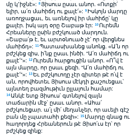
մը կ՚իջնէ»:
Յիսուս ըսաւ անոր. «Ոտքի՛
8
ելիր, ա՛ռ մահիճդ ու քալէ՛»:
Իսկոյն մարդը
9
առողջացաւ, եւ առնելով իր մահիճը՝ կը
քալէր. իսկ այդ օրը Շաբաթ էր:
Ուրեմն
10
Հրեաները ըսին բժշկուած մարդուն.
«Շաբա՛թ է, եւ արտօնուած չէ՝ որ վերցնես
մահիճդ»:
Պատասխանեց անոնց. «Ա՛ն որ
11
բժշկեց զիս, ի՛նք ըսաւ ինծի. “Ա՛ռ մահիճդ ու
քալէ՛”»:
Ուրեմն հարցուցին անոր. «Ո՞վ է
12
այն մարդը, որ ըսաւ քեզի. “Ա՛ռ մահիճդ ու
քալէ՛”»:
Եւ բժշկուողը չէր գիտեր թէ ո՛վ է
13
ան, որովհետեւ Յիսուս մէկդի քաշուեցաւ՝
այնտեղ բազմութիւն ըլլալուն համար:
Անկէ ետք Յիսուս՝ գտնելով զայն
14
տաճարին մէջ՝ ըսաւ անոր. «Ահա՛
բժշկուեցար. ա՛լ մի՛ մեղանչեր, որ աւելի գէշ
բան մը չպատահի քեզի»:
Մարդը գնաց ու
15
հաղորդեց Հրեաներուն թէ Յիսո՛ւս էր՝ որ
բժշկեց զինք: