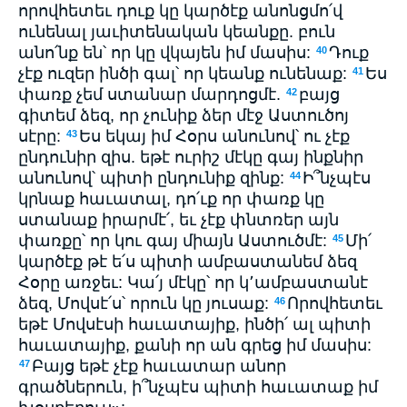
որովհետեւ դուք կը կարծէք անոնցմո՛վ
ունենալ յաւիտենական կեանքը. բուն
անո՛նք են՝ որ կը վկայեն իմ մասիս:
Դուք
40
չէք ուզեր ինծի գալ՝ որ կեանք ունենաք:
Ես
41
փառք չեմ ստանար մարդոցմէ.
բայց
42
գիտեմ ձեզ, որ չունիք ձեր մէջ Աստուծոյ
սէրը:
Ես եկայ իմ Հօրս անունով՝ ու չէք
43
ընդունիր զիս. եթէ ուրիշ մէկը գայ ինքնիր
անունով՝ պիտի ընդունիք զինք:
Ի՞նչպէս
44
կրնաք հաւատալ, դո՛ւք որ փառք կը
ստանաք իրարմէ՛, եւ չէք փնտռեր այն
փառքը՝ որ կու գայ միայն Աստուծմէ:
Մի՛
45
կարծէք թէ ե՛ս պիտի ամբաստանեմ ձեզ
Հօրը առջեւ: Կա՛յ մէկը՝ որ կ՚ամբաստանէ
ձեզ, Մովսէ՛ս՝ որուն կը յուսաք:
Որովհետեւ
46
եթէ Մովսէսի հաւատայիք, ինծի՛ ալ պիտի
հաւատայիք, քանի որ ան գրեց իմ մասիս:
Բայց եթէ չէք հաւատար անոր
47
գրածներուն, ի՞նչպէս պիտի հաւատաք իմ