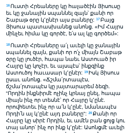
Ուստի Հրեաները կը հալածէին Յիսուսը
16
եւ կը ջանային սպաննել զայն՝ քանի որ
Շաբաթ օրը կ՚ընէր այս բաները:
Բայց
17
Յիսուս պատասխանեց անոնց. «Իմ Հայրս
մինչեւ հիմա կը գործէ, ե՛ս ալ կը գործեմ»:
Ուստի Հրեաները ա՛լ աւելի կը ջանային
18
սպաննել զայն, քանի որ ո՛չ միայն Շաբաթ
օրը կը լուծէր, հապա նաեւ Աստուած իր
Հայրը կը կոչէր, եւ այսպէս՝ ինքզինք
Աստուծոյ հաւասար կ՚ընէր:
Իսկ Յիսուս
19
ըսաւ անոնց. «Ճշմա՛րտապէս,
ճշմա՛րտապէս կը յայտարարեմ ձեզի.
“Որդին ինքնիրմէ ոչինչ կրնայ ընել, հապա
միայն ինչ որ տեսնէ՝ որ Հայրը կ՚ընէ.
որովհետեւ ինչ որ ա՛ն կ՚ընէ, նմանապէս
Որդի՛ն ալ կ՚ընէ այդ բաները”:
Քանի որ
20
Հայրը կը սիրէ Որդին, եւ ամէն բան ցոյց կու
տայ անոր՝ ինչ որ ինք կ՚ընէ: Ասոնցմէ աւելի