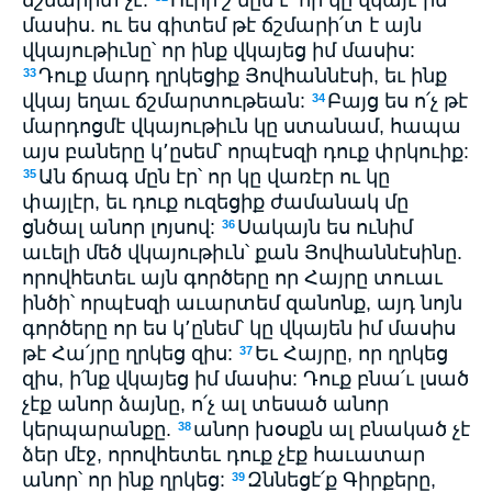
մասիս. ու ես գիտեմ թէ ճշմարի՛տ է այն
վկայութիւնը՝ որ ինք վկայեց իմ մասիս:
Դուք մարդ ղրկեցիք Յովհաննէսի, եւ ինք
33
վկայ եղաւ ճշմարտութեան:
Բայց ես ո՛չ թէ
34
մարդոցմէ վկայութիւն կը ստանամ, հապա
այս բաները կ՚ըսեմ՝ որպէսզի դուք փրկուիք:
Ան ճրագ մըն էր՝ որ կը վառէր ու կը
35
փայլէր, եւ դուք ուզեցիք ժամանակ մը
ցնծալ անոր լոյսով:
Սակայն ես ունիմ
36
աւելի մեծ վկայութիւն՝ քան Յովհաննէսինը.
որովհետեւ այն գործերը որ Հայրը տուաւ
ինծի՝ որպէսզի աւարտեմ զանոնք, այդ նոյն
գործերը որ ես կ՚ընեմ՝ կը վկայեն իմ մասիս
թէ Հա՛յրը ղրկեց զիս:
Եւ Հայրը, որ ղրկեց
37
զիս, ի՛նք վկայեց իմ մասիս: Դուք բնա՛ւ լսած
չէք անոր ձայնը, ո՛չ ալ տեսած անոր
կերպարանքը.
անոր խօսքն ալ բնակած չէ
38
ձեր մէջ, որովհետեւ դուք չէք հաւատար
անոր՝ որ ինք ղրկեց:
Զննեցէ՛ք Գիրքերը,
39