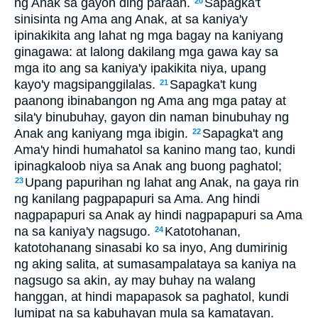
ng Anak sa gayon ding paraan.
Sapagka't
20
sinisinta ng Ama ang Anak, at sa kaniya'y
ipinakikita ang lahat ng mga bagay na kaniyang
ginagawa: at lalong dakilang mga gawa kay sa
mga ito ang sa kaniya'y ipakikita niya, upang
kayo'y magsipanggilalas.
Sapagka't kung
21
paanong ibinabangon ng Ama ang mga patay at
sila'y binubuhay, gayon din naman binubuhay ng
Anak ang kaniyang mga ibigin.
Sapagka't ang
22
Ama'y hindi humahatol sa kanino mang tao, kundi
ipinagkaloob niya sa Anak ang buong paghatol;
Upang papurihan ng lahat ang Anak, na gaya rin
23
ng kanilang pagpapapuri sa Ama. Ang hindi
nagpapapuri sa Anak ay hindi nagpapapuri sa Ama
na sa kaniya'y nagsugo.
Katotohanan,
24
katotohanang sinasabi ko sa inyo, Ang dumirinig
ng aking salita, at sumasampalataya sa kaniya na
nagsugo sa akin, ay may buhay na walang
hanggan, at hindi mapapasok sa paghatol, kundi
lumipat na sa kabuhayan mula sa kamatayan.