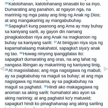
Katotohanan, katotohanang sinasabi ko sa inyo,
25
Dumarating ang panahon, at ngayon nga, na
maririnig ng mga patay ang tinig ng Anak ng Dios;
at ang mangakarinig ay mangabubuhay.
Sapagka't kung paanong ang Ama ay may buhay
26
sa kaniyang sarili, ay gayon din namang
pinagkalooban niya ang Anak na magkaroon ng
buhay sa kaniyang sarili:
At binigyan niya siya ng
27
kapamahalaang makahatol, sapagka't siya'y anak
ng tao.
Huwag ninyong ipanggilalas ito:
28
sapagka't dumarating ang oras, na ang lahat ng
nangasa libingan ay makaririnig ng kaniyang tinig,
At magsisilabas; ang mga nagsigawa ng mabuti,
29
ay sa pagkabuhay na maguli sa buhay; at ang mga
nagsigawa ng masama, ay sa pagkabuhay na
maguli sa paghatol.
Hindi ako makagagawa ng
30
anoman sa aking sarili: humahatol ako ayon sa
aking naririnig: at ang paghatol ko'y matuwid;
sapagka't hindi ko pinaghahanap ang aking sariling