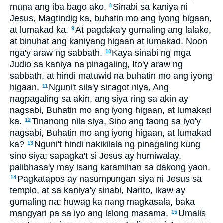
muna ang iba bago ako.
Sinabi sa kaniya ni
8
Jesus, Magtindig ka, buhatin mo ang iyong higaan,
at lumakad ka.
At pagdaka'y gumaling ang lalake,
9
at binuhat ang kaniyang higaan at lumakad. Noon
nga'y araw ng sabbath.
Kaya sinabi ng mga
10
Judio sa kaniya na pinagaling, Ito'y araw ng
sabbath, at hindi matuwid na buhatin mo ang iyong
higaan.
Nguni't sila'y sinagot niya, Ang
11
nagpagaling sa akin, ang siya ring sa akin ay
nagsabi, Buhatin mo ang iyong higaan, at lumakad
ka.
Tinanong nila siya, Sino ang taong sa iyo'y
12
nagsabi, Buhatin mo ang iyong higaan, at lumakad
ka?
Nguni't hindi nakikilala ng pinagaling kung
13
sino siya; sapagka't si Jesus ay humiwalay,
palibhasa'y may isang karamihan sa dakong yaon.
Pagkatapos ay nasumpungan siya ni Jesus sa
14
templo, at sa kaniya'y sinabi, Narito, ikaw ay
gumaling na: huwag ka nang magkasala, baka
mangyari pa sa iyo ang lalong masama.
Umalis
15