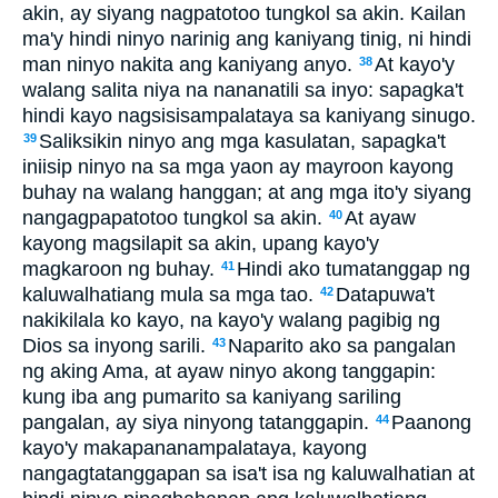
akin, ay siyang nagpatotoo tungkol sa akin. Kailan
ma'y hindi ninyo narinig ang kaniyang tinig, ni hindi
man ninyo nakita ang kaniyang anyo.
At kayo'y
38
walang salita niya na nananatili sa inyo: sapagka't
hindi kayo nagsisisampalataya sa kaniyang sinugo.
Saliksikin ninyo ang mga kasulatan, sapagka't
39
iniisip ninyo na sa mga yaon ay mayroon kayong
buhay na walang hanggan; at ang mga ito'y siyang
nangagpapatotoo tungkol sa akin.
At ayaw
40
kayong magsilapit sa akin, upang kayo'y
magkaroon ng buhay.
Hindi ako tumatanggap ng
41
kaluwalhatiang mula sa mga tao.
Datapuwa't
42
nakikilala ko kayo, na kayo'y walang pagibig ng
Dios sa inyong sarili.
Naparito ako sa pangalan
43
ng aking Ama, at ayaw ninyo akong tanggapin:
kung iba ang pumarito sa kaniyang sariling
pangalan, ay siya ninyong tatanggapin.
Paanong
44
kayo'y makapananampalataya, kayong
nangagtatanggapan sa isa't isa ng kaluwalhatian at