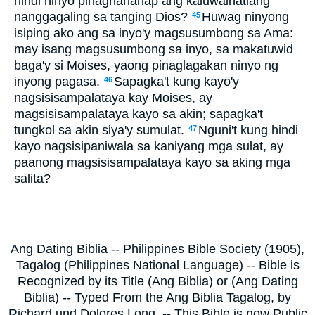
hindi ninyo pinaghahanap ang kaluwalhatiang
nanggagaling sa tanging Dios?
Huwag ninyong
45
isiping ako ang sa inyo'y magsusumbong sa Ama:
may isang magsusumbong sa inyo, sa makatuwid
baga'y si Moises, yaong pinaglagakan ninyo ng
inyong pagasa.
Sapagka't kung kayo'y
46
nagsisisampalataya kay Moises, ay
magsisisampalataya kayo sa akin; sapagka't
tungkol sa akin siya'y sumulat.
Nguni't kung hindi
47
kayo nagsisipaniwala sa kaniyang mga sulat, ay
paanong magsisisampalataya kayo sa aking mga
salita?
Ang Dating Biblia -- Philippines Bible Society (1905),
Tagalog (Philippines National Language) -- Bible is
Recognized by its Title (Ang Biblia) or (Ang Dating
Biblia) -- Typed From the Ang Biblia Tagalog, by
Richard und Dolores Long. -- This Bible is now Public