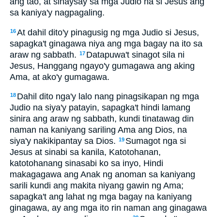
ang tao, at sinaysay sa mga Judio na si Jesus ang
sa kaniya'y nagpagaling.
At dahil dito'y pinagusig ng mga Judio si Jesus,
16
sapagka't ginagawa niya ang mga bagay na ito sa
araw ng sabbath.
Datapuwa't sinagot sila ni
17
Jesus, Hanggang ngayo'y gumagawa ang aking
Ama, at ako'y gumagawa.
Dahil dito nga'y lalo nang pinagsikapan ng mga
18
Judio na siya'y patayin, sapagka't hindi lamang
sinira ang araw ng sabbath, kundi tinatawag din
naman na kaniyang sariling Ama ang Dios, na
siya'y nakikipantay sa Dios.
Sumagot nga si
19
Jesus at sinabi sa kanila, Katotohanan,
katotohanang sinasabi ko sa inyo, Hindi
makagagawa ang Anak ng anoman sa kaniyang
sarili kundi ang makita niyang gawin ng Ama;
sapagka't ang lahat ng mga bagay na kaniyang
ginagawa, ay ang mga ito rin naman ang ginagawa