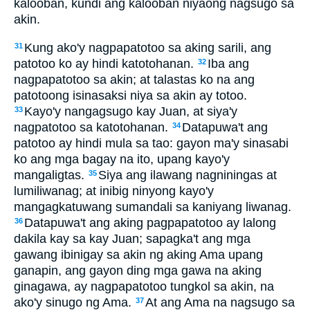
kalooban, kundi ang kalooban niyaong nagsugo sa
akin.
Kung ako'y nagpapatotoo sa aking sarili, ang
31
patotoo ko ay hindi katotohanan.
Iba ang
32
nagpapatotoo sa akin; at talastas ko na ang
patotoong isinasaksi niya sa akin ay totoo.
Kayo'y nangagsugo kay Juan, at siya'y
33
nagpatotoo sa katotohanan.
Datapuwa't ang
34
patotoo ay hindi mula sa tao: gayon ma'y sinasabi
ko ang mga bagay na ito, upang kayo'y
mangaligtas.
Siya ang ilawang nagniningas at
35
lumiliwanag; at inibig ninyong kayo'y
mangagkatuwang sumandali sa kaniyang liwanag.
Datapuwa't ang aking pagpapatotoo ay lalong
36
dakila kay sa kay Juan; sapagka't ang mga
gawang ibinigay sa akin ng aking Ama upang
ganapin, ang gayon ding mga gawa na aking
ginagawa, ay nagpapatotoo tungkol sa akin, na
ako'y sinugo ng Ama.
At ang Ama na nagsugo sa
37