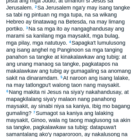
pista ang mga Judio; at umahon si Jesus sa
Jerusalem.
Sa Jerusalem nga'y may isang tangke
2
sa tabi ng pintuan ng mga tupa, na sa wikang
Hebreo ay tinatawag na Betesda, na may limang
portiko.
Na sa mga ito ay nangaghandusay ang
3
marami sa kanilang mga maysakit, mga bulag,
mga pilay, mga natutuyo.
Sapagka't lumulusong
4
ang isang anghel ng Panginoon sa mga tanging
panahon sa tangke at kinakalawkaw ang tubig: at
ang unang manaog sa tangke, pagkatapos na
makalawkaw ang tubig ay gumagaling sa anomang
sakit na dinaramdam.
At naroon ang isang lalake,
5
na may tatlongpu't walong taon nang maysakit.
Nang makita ni Jesus na siya'y nakahandusay, at
6
mapagkilalang siya'y malaon nang panahong
maysakit, ay sinabi niya sa kaniya, Ibig mo bagang
gumaling?
Sumagot sa kaniya ang lalaking
7
maysakit, Ginoo, wala ng taong maglusong sa akin
sa tangke, pagkalawkaw sa tubig: datapuwa't
samantalang ako'y naparoroon, ay nakalusong na