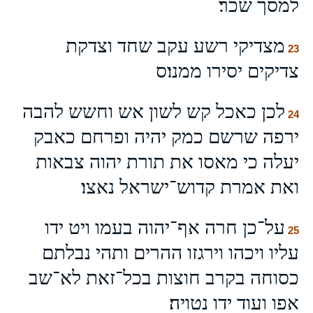
למסך שכר׃
מצדיקי רשע עקב שחד וצדקת
23
צדיקים יסירו ממנו׃ס
לכן כאכל קש לשון אש וחשש להבה
24
ירפה שרשם כמק יהיה ופרחם כאבק
יעלה כי מאסו את תורת יהוה צבאות
ואת אמרת קדוש־ישראל נאצו׃
על־כן חרה אף־יהוה בעמו ויט ידו
25
עליו ויכהו וירגזו ההרים ותהי נבלתם
כסוחה בקרב חוצות בכל־זאת לא־שב
אפו ועוד ידו נטויה׃