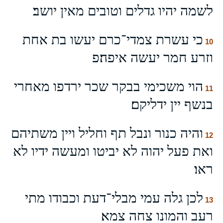
לשמה יהיו גדלים וטובים מאין יושב׃
כי עשרת צמדי־כרם יעשו בת אחת
10
וזרע חמר יעשה איפה׃פ
הוי משכימי בבקר שכר ירדפו מאחרי
11
בנשף יין ידליקם׃
והיה כנור ונבל תף וחליל ויין משתיהם
12
ואת פעל יהוה לא יביטו ומעשה ידיו לא
ראו׃
לכן גלה עמי מבלי־דעת וכבודו מתי
13
רעב והמונו צחה צמא׃