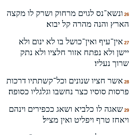
ונשא־נס לגוים מרחוק ושרק לו מקצה
26
הארץ והנה מהרה קל יבוא׃
אין־עיף ואין־כושל בו לא ינום ולא
27
יישן ולא נפתח אזור חלציו ולא נתק
שרוך נעליו׃
אשר חציו שנונים וכל־קשתתיו דרכות
28
פרסות סוסיו כצר נחשבו וגלגליו כסופה׃
שאגה לו כלביא ושאג ככפירים וינהם
29
ויאחז טרף ויפליט ואין מציל׃