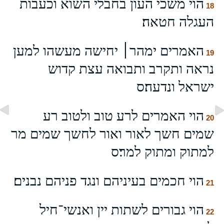
הוי משכי העוֺן בחבלי השוא וכעבות
18
העגלה חטאה׃
האמרים ימהר׀ יחישה מעשהו למען
19
נראה ותקרב ותבואה עצת קדוש
ישראל ונדעה׃ס
הוי האמרים לרע טוב ולטוב רע
20
שמים חשך לאור ואור לחשך שמים מר
למתוק ומתוק למר׃ס
הוי חכמים בעיניהם ונגד פניהם נבנים׃
21
הוי גבורים לשתות יין ואנשי־חיל
22