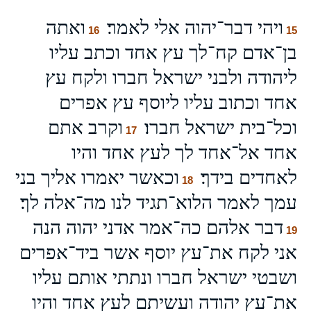
ויהי דבר־יהוה אלי לאמר׃
ואתה
16
15
בן־אדם קח־לך עץ אחד וכתב עליו
ליהודה ולבני ישראל חברו ולקח עץ
אחד וכתוב עליו ליוסף עץ אפרים
וכל־בית ישראל חברו׃
וקרב אתם
17
אחד אל־אחד לך לעץ אחד והיו
לאחדים בידך׃
וכאשר יאמרו אליך בני
18
עמך לאמר הלוא־תגיד לנו מה־אלה לך׃
דבר אלהם כה־אמר אדני יהוה הנה
19
אני לקח את־עץ יוסף אשר ביד־אפרים
ושבטי ישראל חברו ונתתי אותם עליו
את־עץ יהודה ועשיתם לעץ אחד והיו