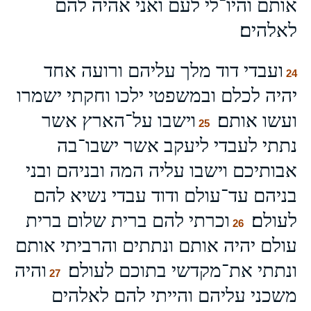
אותם והיו־לי לעם ואני אהיה להם
לאלהים׃
ועבדי דוד מלך עליהם ורועה אחד
24
יהיה לכלם ובמשפטי ילכו וחקתי ישמרו
ועשו אותם׃
וישבו על־הארץ אשר
25
נתתי לעבדי ליעקב אשר ישבו־בה
אבותיכם וישבו עליה המה ובניהם ובני
בניהם עד־עולם ודוד עבדי נשיא להם
לעולם׃
וכרתי להם ברית שלום ברית
26
עולם יהיה אותם ונתתים והרביתי אותם
ונתתי את־מקדשי בתוכם לעולם׃
והיה
27
משכני עליהם והייתי להם לאלהים