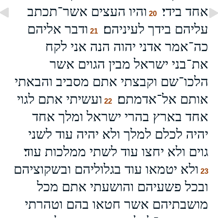
אחד בידי׃
והיו העצים א‍שר־תכתב
20
עליהם בידך לעיניהם׃
ודבר אליהם
21
כה־אמר אדני יהוה הנה אני לקח
את־בני ישראל מבין הגוים אשר
הלכו־שם וקבצתי אתם מסביב והבאתי
אותם אל־אדמתם׃
ועשיתי אתם לגוי
22
אחד בארץ בהרי ישראל ומלך אחד
יהיה לכלם למלך ולא יהיה עוד לשני
גוים ולא יחצו עוד לשתי ממלכות עוד׃
ולא יטמאו עוד בגלוליהם ובשקוציהם
23
ובכל פשעיהם והושעתי אתם מכל
מושבתיהם אשר חטאו בהם וטהרתי