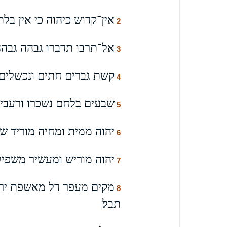
אין־קדוש כיהוה כי אין בלתך
2
אל־תרבו תדברו גבהה גבהה 
3
קשת גברים חתים ונכשלים א
4
שבעים בלחם נשכרו ורעבים
5
יהוה ממית ומחיה מוריד שאו
6
יהוה מוריש ומעשיר משפיל
7
מקים מעפר דל מאשפת ירים
8
תבל׃