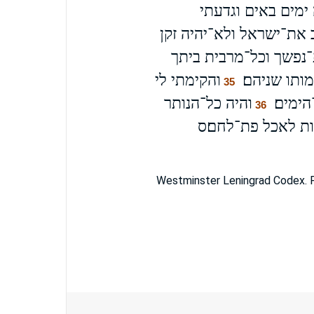
ימים באים וגדעתי
 את־ישראל ולא־יהיה זקן
־נפשך וכל־מרבית ביתך
ותו שניהם׃
והקימתי לי
35
ימים׃
והיה כל־הנותר
36
ות לאכל פת־לחם׃ס
Westminster Leningrad Codex. F