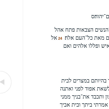
־יהוה׃ס
־הנשים הצבאות פתח אהל
ם מאת כל־העם אלה׃
אל
24
ש ופללו אלהים ואם
 בהיותם במצרים לבית
שאת אפוד לפני ואתנה
ן ותכבד את־בניך ממני
אמרתי ביתך ובית אביך