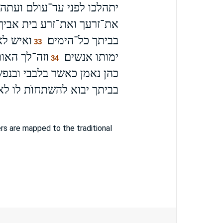
יתהלכו לפני עד־עולם ועתה נ
את־זרעך ואת־זרע בית אביך מ
בביתך כל־הימים׃
ואיש לא
33
ימותו אנשים׃
וזה־לך האות
34
כהן נאמן כאשר בלבבי ובנפשי
בביתך יבוא להשתחוֺת לו ל
s are mapped to the traditional