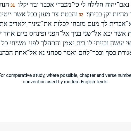
אם־יהוה חלילה לי כי־מכבדי אכבד ובזי יקלו׃
הנה 
31
היות זקן בביתך׃
והבטת צר מעון בכל אשר־ייטיב
32
־אכרית לך מעם מזבחי לכלות את־עיניך ולאדיב את
 אשר יבא אל־שני בניך אל־חפני ופינחס ביום אחד ימ
 יעשה ובניתי לו בית נאמן והתהלך לפני־משיחי כל־ה
אגורת כסף וככר־לחם ואמר ספחני נא אל־אחת הכהנ
or comparative study, where possible, chapter and verse number
convention used by modern English texts.