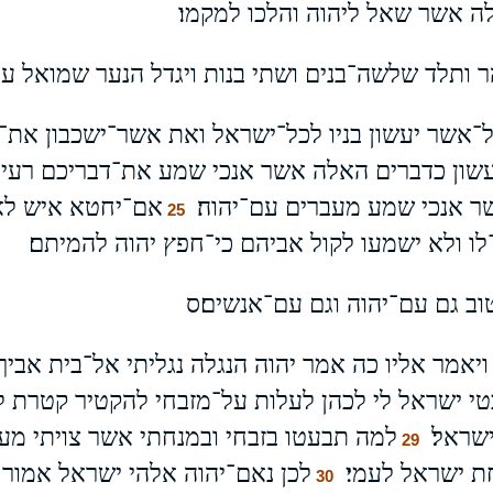
אשר שאל ליהוה והלכו למקמו׃
 ותלד שלשה־בנים ושתי בנות ויגדל הנער שמואל עם
ל־אשר יעשון בניו לכל־ישראל ואת אשר־ישכבון את
שון כדברים האלה אשר אנכי שמע את־דבריכם רעי
ר אנכי שמע מעברים עם־יהוה׃
אם־יחטא איש לאי
25
ו ולא ישמעו לקול אביהם כי־חפץ יהוה להמיתם׃
וב גם עם־יהוה וגם עם־אנשים׃ס
יאמר אליו כה אמר יהוה הנגלה נגליתי אל־בית אביך
י ישראל לי לכהן לעלות על־מזבחי להקטיר קטרת ל
שראל׃
למה תבעטו בזבחי ובמנחתי אשר צויתי מעו
29
 ישראל לעמי׃
לכן נאם־יהוה אלהי ישראל אמור 
30