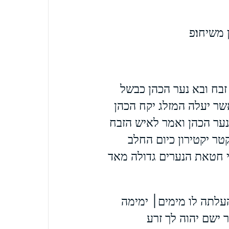
 משיחו׃פ
בח ובא נער הכהן כבשל
אשר יעלה המזלג יקח הכהן
ער הכהן ואמר לאיש הזבח
טר יקטירון כיום החלב
 חטאת הנערים גדולה מאד
עלתה לו מימים׀ ימימה
ישם יהוה לך זרע