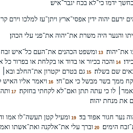
חשך ידמו כי־לא בכח יגבר־איש׃
ם ירעם יהוה ידין אפסי־ארץ ויתן־עז למלכו וירם קרן
ו והנער היה משרת את־יהוה את־פני עלי הכהן׃
ו את־יהוה׃
ומשפט הכהנים את־העם כל־איש זבח ז
13
דו׃
והכה בכיור או בדוד או בקלחת או בפרור כל 
14
אים שם בשלה׃
גם בטרם יקטרון את־החלב ובא׀ נ
15
קח ממך בשר מבשל כי אם־חי׃
ויאמר אליו האיש ק
16
מר׀ לו כי עתה תתן ואם־לא לקחתי בחזקה׃
ותהי
17
ם את מנחת יהוה׃
 נער חגור אפוד בד׃
ומעיל קטן תעשה־לו אמו וה
19
בח הימים׃
וברך עלי את־אלקנה ואת־אשתו ואמר 
20