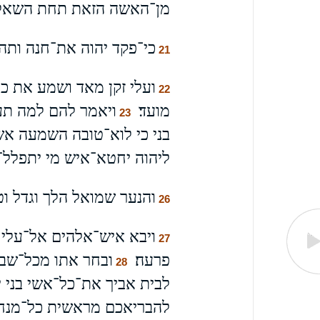
מן־האשה הזאת תחת השאלה 
כי־פקד יהוה את־חנה ותהר
21
ועלי זקן מאד ושמע את כ
22
מועד׃
ויאמר להם למה תע
23
בני כי לוא־טובה השמעה אש
ליהוה יחטא־איש מי יתפלל־ל
והנער שמואל הלך וגדל וט
26
ויבא איש־אלהים אל־עלי ו
27
פרעה׃
ובחר אתו מכל־שבט
28
לבית אביך את־כל־אשי בני י
להבריאכם מראשית כל־מנחת