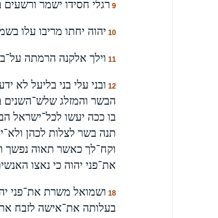
רגלי חסידו ישמר ורשעים ב
9
יהוה יחתו מריבו עלו בשמי
10
וילך אלקנה הרמתה על־בית
11
ובני עלי בני בליעל לא ידע
12
הבשר והמזלג שלש־השנים בי
בו ככה יעשו לכל־ישראל הב
תנה בשר לצלות לכהן ולא־י
וקח־לך כאשר תאוה נפשך וא
את־פני יהוה כי נאצו האנשי
ושמואל משרת את־פני יהוה
18
בעלותה את־אישה לזבח את־ז