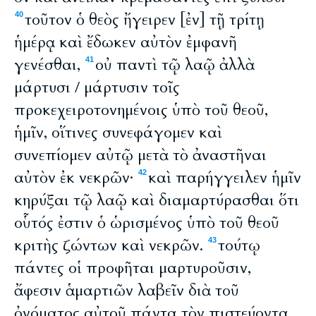
τοῦτον ὁ θεὸς ἤγειρεν [ἐν] τῇ τρίτῃ
40
ἡμέρᾳ καὶ ἔδωκεν αὐτὸν ἐμφανῆ
γενέσθαι,
οὐ παντὶ τῷ λαῷ ἀλλὰ
41
μάρτυσι / μάρτυσιν τοῖς
προκεχειροτονημένοις ὑπὸ τοῦ θεοῦ,
ἡμῖν, οἵτινες συνεφάγομεν καὶ
συνεπίομεν αὐτῷ μετὰ τὸ ἀναστῆναι
αὐτὸν ἐκ νεκρῶν·
καὶ παρήγγειλεν ἡμῖν
42
κηρύξαι τῷ λαῷ καὶ διαμαρτύρασθαι ὅτι
οὗτός ἐστιν ὁ ὡρισμένος ὑπὸ τοῦ θεοῦ
κριτὴς ζώντων καὶ νεκρῶν.
τούτῳ
43
πάντες οἱ προφῆται μαρτυροῦσιν,
ἄφεσιν ἁμαρτιῶν λαβεῖν διὰ τοῦ
ὀνόματος αὐτοῦ πάντα τὸν πιστεύοντα