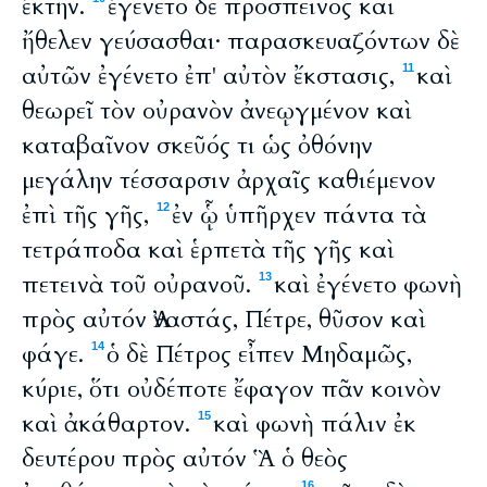
ἕκτην.
ἐγένετο δὲ πρόσπεινος καὶ
ἤθελεν γεύσασθαι· παρασκευαζόντων δὲ
αὐτῶν ἐγένετο ἐπ' αὐτὸν ἔκστασις,
καὶ
11
θεωρεῖ τὸν οὐρανὸν ἀνεῳγμένον καὶ
καταβαῖνον σκεῦός τι ὡς ὀθόνην
μεγάλην τέσσαρσιν ἀρχαῖς καθιέμενον
ἐπὶ τῆς γῆς,
ἐν ᾧ ὑπῆρχεν πάντα τὰ
12
τετράποδα καὶ ἑρπετὰ τῆς γῆς καὶ
πετεινὰ τοῦ οὐρανοῦ.
καὶ ἐγένετο φωνὴ
13
πρὸς αὐτόν Ἀναστάς, Πέτρε, θῦσον καὶ
φάγε.
ὁ δὲ Πέτρος εἶπεν Μηδαμῶς,
14
κύριε, ὅτι οὐδέποτε ἔφαγον πᾶν κοινὸν
καὶ ἀκάθαρτον.
καὶ φωνὴ πάλιν ἐκ
15
δευτέρου πρὸς αὐτόν Ἃ ὁ θεὸς
16