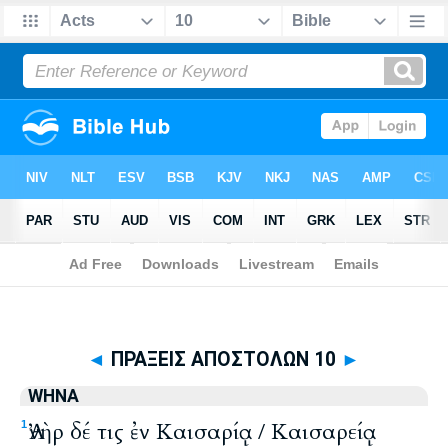
Biblia
>
WHNA
> ΠΡΑΞΕΙΣ ΑΠΟΣΤΟΛΩΝ 10
◄
ΠΡΑΞΕΙΣ ΑΠΟΣΤΟΛΩΝ 10
►
WHNA
Ἀνὴρ δέ τις ἐν Καισαρίᾳ / Καισαρείᾳ
1