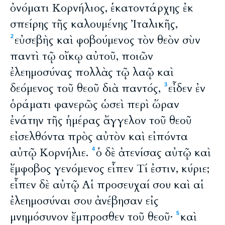
ὀνόματι Κορνήλιος, ἑκατοντάρχης ἐκ
σπείρης τῆς καλουμένης Ἰταλικῆς,
εὐσεβὴς καὶ φοβούμενος τὸν θεὸν σὺν
2
παντὶ τῷ οἴκῳ αὐτοῦ, ποιῶν
ἐλεημοσύνας πολλὰς τῷ λαῷ καὶ
δεόμενος τοῦ θεοῦ διὰ παντός,
εἶδεν ἐν
3
ὁράματι φανερῶς ὡσεὶ περὶ ὥραν
ἐνάτην τῆς ἡμέρας ἄγγελον τοῦ θεοῦ
εἰσελθόντα πρὸς αὐτὸν καὶ εἰπόντα
αὐτῷ Κορνήλιε.
ὁ δὲ ἀτενίσας αὐτῷ καὶ
4
ἔμφοβος γενόμενος εἶπεν Τί ἐστιν, κύριε;
εἶπεν δὲ αὐτῷ Αἱ προσευχαί σου καὶ αἱ
ἐλεημοσύναι σου ἀνέβησαν εἰς
μνημόσυνον ἔμπροσθεν τοῦ θεοῦ·
καὶ
5