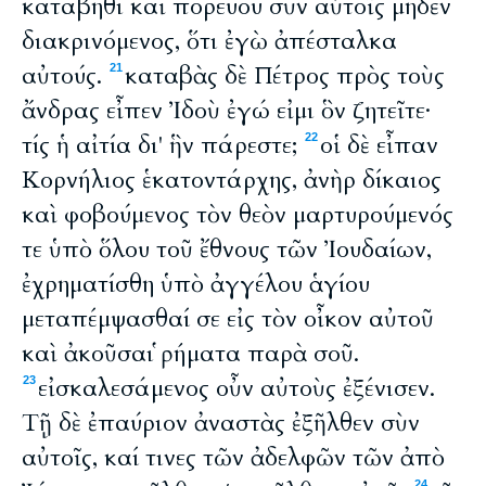
κατάβηθι καὶ πορεύου σὺν αὐτοῖς μηδὲν
διακρινόμενος, ὅτι ἐγὼ ἀπέσταλκα
αὐτούς.
καταβὰς δὲ Πέτρος πρὸς τοὺς
21
ἄνδρας εἶπεν Ἰδοὺ ἐγώ εἰμι ὃν ζητεῖτε·
τίς ἡ αἰτία δι' ἣν πάρεστε;
οἱ δὲ εἶπαν
22
Κορνήλιος ἑκατοντάρχης, ἀνὴρ δίκαιος
καὶ φοβούμενος τὸν θεὸν μαρτυρούμενός
τε ὑπὸ ὅλου τοῦ ἔθνους τῶν Ἰουδαίων,
ἐχρηματίσθη ὑπὸ ἀγγέλου ἁγίου
μεταπέμψασθαί σε εἰς τὸν οἶκον αὐτοῦ
καὶ ἀκοῦσαι ῥήματα παρὰ σοῦ.
εἰσκαλεσάμενος οὖν αὐτοὺς ἐξένισεν.
23
Τῇ δὲ ἐπαύριον ἀναστὰς ἐξῆλθεν σὺν
αὐτοῖς, καί τινες τῶν ἀδελφῶν τῶν ἀπὸ
24