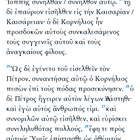
Ἰόππης συνῆλθαν / συνῆλθον αὐτῷ.
τῇ
δὲ ἐπαύριον εἰσῆλθεν εἰς τὴν Καισαρίαν /
Καισάρειαν· ὁ δὲ Κορνήλιος ἦν
προσδοκῶν αὐτοὺς συνκαλεσάμενος
τοὺς συγγενεῖς αὐτοῦ καὶ τοὺς
ἀναγκαίους φίλους.
Ὡς δὲ ἐγένετο τοῦ εἰσελθεῖν τὸν
25
Πέτρον, συναντήσας αὐτῷ ὁ Κορνήλιος
πεσὼν ἐπὶ τοὺς πόδας προσεκύνησεν.
ὁ
26
δὲ Πέτρος ἤγειρεν αὐτὸν λέγων Ἀνάστηθι·
καὶ ἐγὼ αὐτὸς ἄνθρωπός εἰμι.
καὶ
27
συνομιλῶν αὐτῷ εἰσῆλθεν, καὶ εὑρίσκει
συνεληλυθότας πολλούς,
ἔφη τε πρὸς
28
αὐτούς Ὑμεῖς ἐπίστασθε ὡς ἀθέμιτόν