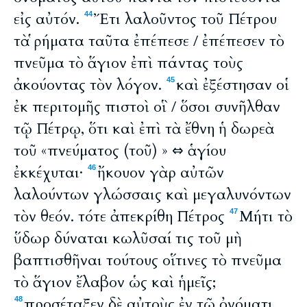
εἰς αὐτόν.
Ἔτι λαλοῦντος τοῦ Πέτρου
44
τὰ ῥήματα ταῦτα ἐπέπεσε / ἐπέπεσεν τὸ
πνεῦμα τὸ ἅγιον ἐπὶ πάντας τοὺς
ἀκούοντας τὸν λόγον.
καὶ ἐξέστησαν οἱ
45
ἐκ περιτομῆς πιστοὶ οἳ / ὅσοι συνῆλθαν
τῷ Πέτρῳ, ὅτι καὶ ἐπὶ τὰ ἔθνη ἡ δωρεὰ
τοῦ «πνεύματος (τοῦ) » ⇔ ἁγίου
ἐκκέχυται·
ἤκουον γὰρ αὐτῶν
46
λαλούντων γλώσσαις καὶ μεγαλυνόντων
τὸν θεόν. τότε ἀπεκρίθη Πέτρος
Μήτι τὸ
47
ὕδωρ δύναται κωλῦσαί τις τοῦ μὴ
βαπτισθῆναι τούτους οἵτινες τὸ πνεῦμα
τὸ ἅγιον ἔλαβον ὡς καὶ ἡμεῖς;
προσέταξεν δὲ αὐτοὺς ἐν τῷ ὀνόματι
48