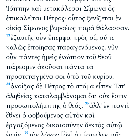
Ἰόππην καὶ μετακάλεσαι Σίμωνα ὃς
ἐπικαλεῖται Πέτρος· οὗτος ξενίζεται ἐν
οἰκίᾳ Σίμωνος βυρσέως παρὰ θάλασσαν.
ἐξαυτῆς οὖν ἔπεμψα πρὸς σέ, σύ τε
33
καλῶς ἐποίησας παραγενόμενος. νῦν
οὖν πάντες ἡμεῖς ἐνώπιον τοῦ θεοῦ
πάρεσμεν ἀκοῦσαι πάντα τὰ
προστεταγμένα σοι ὑπὸ τοῦ κυρίου.
ἀνοίξας δὲ Πέτρος τὸ στόμα εἶπεν Ἐπ'
34
ἀληθείας καταλαμβάνομαι ὅτι οὐκ ἔστιν
προσωπολήμπτης ὁ θεός,
ἀλλ' ἐν παντὶ
35
ἔθνει ὁ φοβούμενος αὐτὸν καὶ
ἐργαζόμενος δικαιοσύνην δεκτὸς αὐτῷ
ἐστίν.
τὸν λόγον [ὃν] ἀπέστειλεν τοῖς
36