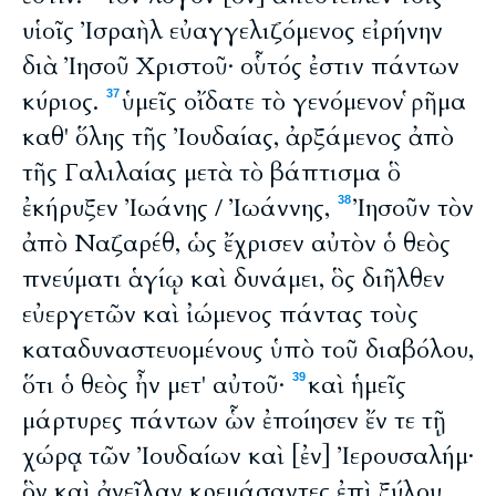
υἱοῖς Ἰσραὴλ εὐαγγελιζόμενος εἰρήνην
διὰ Ἰησοῦ Χριστοῦ· οὗτός ἐστιν πάντων
κύριος.
ὑμεῖς οἴδατε τὸ γενόμενον ῥῆμα
37
καθ' ὅλης τῆς Ἰουδαίας, ἀρξάμενος ἀπὸ
τῆς Γαλιλαίας μετὰ τὸ βάπτισμα ὃ
ἐκήρυξεν Ἰωάνης / Ἰωάννης,
Ἰησοῦν τὸν
38
ἀπὸ Ναζαρέθ, ὡς ἔχρισεν αὐτὸν ὁ θεὸς
πνεύματι ἁγίῳ καὶ δυνάμει, ὃς διῆλθεν
εὐεργετῶν καὶ ἰώμενος πάντας τοὺς
καταδυναστευομένους ὑπὸ τοῦ διαβόλου,
ὅτι ὁ θεὸς ἦν μετ' αὐτοῦ·
καὶ ἡμεῖς
39
μάρτυρες πάντων ὧν ἐποίησεν ἔν τε τῇ
χώρᾳ τῶν Ἰουδαίων καὶ [ἐν] Ἰερουσαλήμ·
ὃν καὶ ἀνεῖλαν κρεμάσαντες ἐπὶ ξύλου.