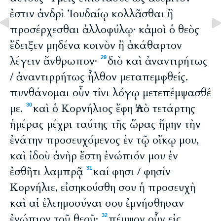
ἐστιν ἀνδρὶ Ἰουδαίῳ κολλᾶσθαι ἢ
προσέρχεσθαι ἀλλοφύλῳ· κἀμοὶ ὁ θεὸς
ἔδειξεν μηδένα κοινὸν ἢ ἀκάθαρτον
λέγειν ἄνθρωπον·
διὸ καὶ ἀναντιρήτως
29
/ ἀναντιρρήτως ἦλθον μεταπεμφθείς.
πυνθάνομαι οὖν τίνι λόγῳ μετεπέμψασθέ
με.
καὶ ὁ Κορνήλιος ἔφη Ἀπὸ τετάρτης
30
ἡμέρας μέχρι ταύτης τῆς ὥρας ἤμην τὴν
ἐνάτην προσευχόμενος ἐν τῷ οἴκῳ μου,
καὶ ἰδοὺ ἀνὴρ ἔστη ἐνώπιόν μου ἐν
ἐσθῆτι λαμπρᾷ
καί φησι / φησίν
31
Κορνήλιε, εἰσηκούσθη σου ἡ προσευχὴ
καὶ αἱ ἐλεημοσύναι σου ἐμνήσθησαν
ἐνώπιον τοῦ θεοῦ·
πέμψον οὖν εἰς
32