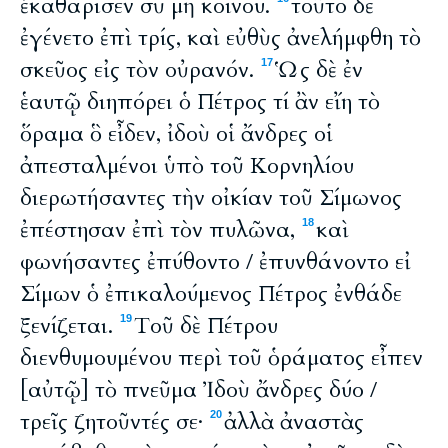
ἐκαθάρισεν σὺ μὴ κοίνου.
τοῦτο δὲ
ἐγένετο ἐπὶ τρίς, καὶ εὐθὺς ἀνελήμφθη τὸ
σκεῦος εἰς τὸν οὐρανόν.
Ὡς δὲ ἐν
17
ἑαυτῷ διηπόρει ὁ Πέτρος τί ἂν εἴη τὸ
ὅραμα ὃ εἶδεν, ἰδοὺ οἱ ἄνδρες οἱ
ἀπεσταλμένοι ὑπὸ τοῦ Κορνηλίου
διερωτήσαντες τὴν οἰκίαν τοῦ Σίμωνος
ἐπέστησαν ἐπὶ τὸν πυλῶνα,
καὶ
18
φωνήσαντες ἐπύθοντο / ἐπυνθάνοντο εἰ
Σίμων ὁ ἐπικαλούμενος Πέτρος ἐνθάδε
ξενίζεται.
Τοῦ δὲ Πέτρου
19
διενθυμουμένου περὶ τοῦ ὁράματος εἶπεν
[αὐτῷ] τὸ πνεῦμα Ἰδοὺ ἄνδρες δύο /
τρεῖς ζητοῦντές σε·
ἀλλὰ ἀναστὰς
20