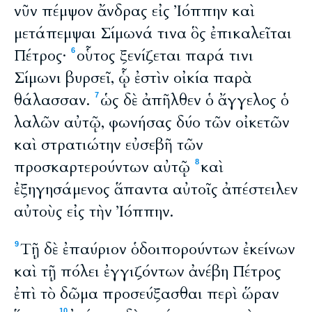
νῦν πέμψον ἄνδρας εἰς Ἰόππην καὶ
μετάπεμψαι Σίμωνά τινα ὃς ἐπικαλεῖται
Πέτρος·
οὗτος ξενίζεται παρά τινι
6
Σίμωνι βυρσεῖ, ᾧ ἐστὶν οἰκία παρὰ
θάλασσαν.
ὡς δὲ ἀπῆλθεν ὁ ἄγγελος ὁ
7
λαλῶν αὐτῷ, φωνήσας δύο τῶν οἰκετῶν
καὶ στρατιώτην εὐσεβῆ τῶν
προσκαρτερούντων αὐτῷ
καὶ
8
ἐξηγησάμενος ἅπαντα αὐτοῖς ἀπέστειλεν
αὐτοὺς εἰς τὴν Ἰόππην.
Τῇ δὲ ἐπαύριον ὁδοιπορούντων ἐκείνων
9
καὶ τῇ πόλει ἐγγιζόντων ἀνέβη Πέτρος
ἐπὶ τὸ δῶμα προσεύξασθαι περὶ ὥραν
10