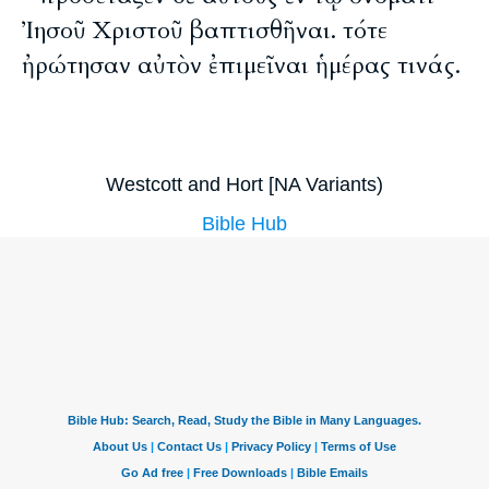
Ἰησοῦ Χριστοῦ βαπτισθῆναι. τότε
ἠρώτησαν αὐτὸν ἐπιμεῖναι ἡμέρας τινάς.
Westcott and Hort [NA Variants)
Bible Hub