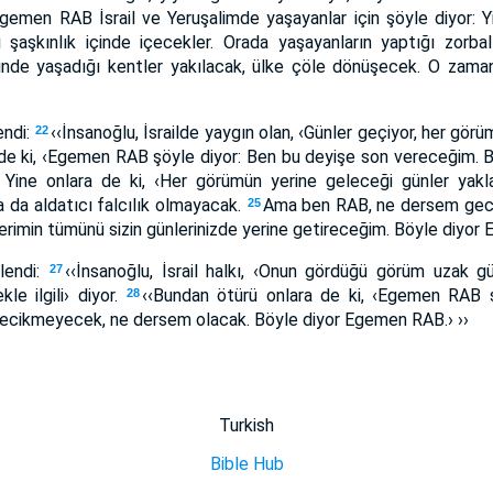
Egemen RAB İsrail ve Yeruşalimde yaşayanlar için şöyle diyor: Y
nı şaşkınlık içinde içecekler. Orada yaşayanların yaptığı zorba
çinde yaşadığı kentler yakılacak, ülke çöle dönüşecek. O za
endi:
‹‹İnsanoğlu, İsrailde yaygın olan, ‹Günler geçiyor, her görü
22
de ki, ‹Egemen RAB şöyle diyor: Ben bu deyişe son vereceğim. Bu
Yine onlara de ki, ‹Her görümün yerine geleceği günler yakl
 da aldatıcı falcılık olmayacak.
Ama ben RAB, ne dersem geci
25
iklerimin tümünü sizin günlerinizde yerine getireceğim. Böyle diyor
lendi:
‹‹İnsanoğlu, İsrail halkı, ‹Onun gördüğü görüm uzak gü
27
le ilgili› diyor.
‹‹Bundan ötürü onlara de ki, ‹Egemen RAB ş
28
 gecikmeyecek, ne dersem olacak. Böyle diyor Egemen RAB.› ››
Turkish
Bible Hub