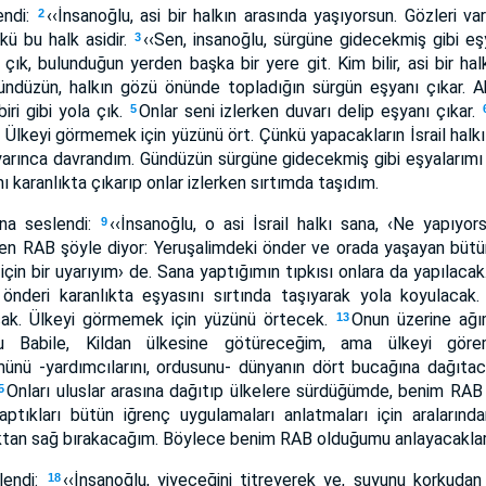
endi:
‹‹İnsanoğlu, asi bir halkın arasında yaşıyorsun. Gözleri va
2
kü bu halk asidir.
‹‹Sen, insanoğlu, sürgüne gidecekmiş gibi eş
3
ık, bulunduğun yerden başka bir yere git. Kim bilir, asi bir hal
ündüzün, halkın gözü önünde topladığın sürgün eşyanı çıkar. 
ri gibi yola çık.
Onlar seni izlerken duvarı delip eşyanı çıkar.
5
. Ülkeyi görmemek için yüzünü ört. Çünkü yapacakların İsrail halkı i
yarınca davrandım. Gündüzün sürgüne gidecekmiş gibi eşyalarımı
ı karanlıkta çıkarıp onlar izlerken sırtımda taşıdım.
na seslendi:
‹‹İnsanoğlu, o asi İsrail halkı sana, ‹Ne yapıyo
9
en RAB şöyle diyor: Yeruşalimdeki önder ve orada yaşayan bütün İs
 için bir uyarıyım› de. Sana yaptığımın tıpkısı onlara da yapılaca
n önderi karanlıkta eşyasını sırtında taşıyarak yola koyulacak.
cak. Ülkeyi görmemek için yüzünü örtecek.
Onun üzerine ağ
13
 Babile, Kildan ülkesine götüreceğim, ama ülkeyi gör
münü -yardımcılarını, ordusunu- dünyanın dört bucağına dağıtaca
Onları uluslar arasına dağıtıp ülkelere sürdüğümde, benim RAB
5
yaptıkları bütün iğrenç uygulamaları anlatmaları için aralarından
lıktan sağ bırakacağım. Böylece benim RAB olduğumu anlayacaklar.
lendi:
‹‹İnsanoğlu, yiyeceğini titreyerek ye, suyunu korkudan
18