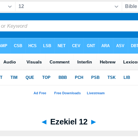
◄
Ezekiel 12
►