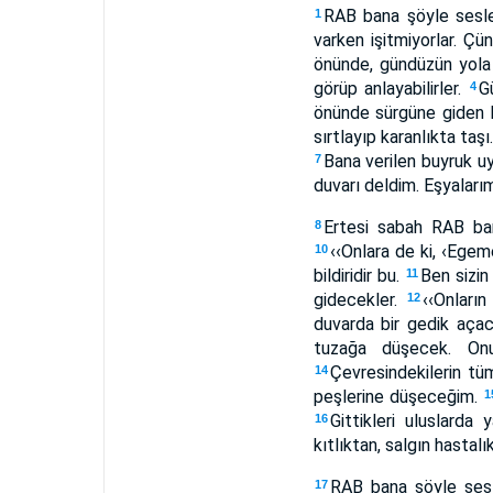
RAB bana şöyle sesl
1
varken işitmiyorlar. Çün
önünde, gündüzün yola ç
görüp anlayabilirler.
G
4
önünde sürgüne giden bi
sırtlayıp karanlıkta taşı
Bana verilen buyruk u
7
duvarı deldim. Eşyalarım
Ertesi sabah RAB ba
8
‹‹Onlara de ki, ‹Egem
10
bildiridir bu.
Ben sizin
11
gidecekler.
‹‹Onları
12
duvarda bir gedik aça
tuzağa düşecek. Onu
Çevresindekilerin tü
14
peşlerine düşeceğim.
1
Gittikleri uluslarda 
16
kıtlıktan, salgın hasta
RAB bana şöyle ses
17