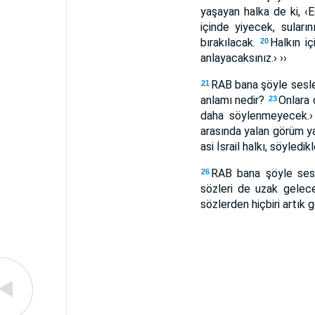
yaşayan halka de ki, ‹
içinde yiyecek, suları
bırakılacak.
Halkın i
20
anlayacaksınız.› ››
RAB bana şöyle sesl
21
anlamı nedir?
Onlara 
23
daha söylenmeyecek.› 
arasında yalan görüm ya
asi İsrail halkı, söyled
RAB bana şöyle ses
26
sözleri de uzak gelecek
sözlerden hiçbiri artık