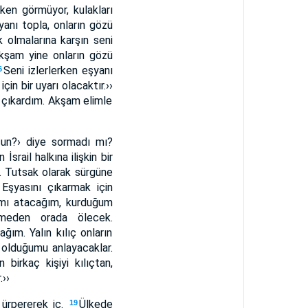
rken görmüyor, kulakları
yanı topla, onların gözü
k olmalarına karşın seni
Akşam yine onların gözü
Seni izlerlerken eşyanı
6
çin bir uyarı olacaktır.››
 çıkardım. Akşam elimle
rsun?› diye sormadı mı?
rail halkına ilişkin bir
k. Tutsak olarak sürgüne
 Eşyasını çıkarmak için
ımı atacağım, kurduğum
emeden orada ölecek.
ğım. Yalın kılıç onların
 olduğumu anlayacaklar.
 birkaç kişiyi kılıçtan,
››
 ürpererek iç.
Ülkede
19