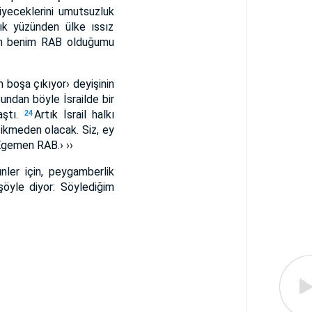
iyeceklerini umutsuzluk
lık yüzünden ülke ıssız
man benim RAB olduğumu
m boşa çıkıyor› deyişinin
ndan böyle İsrailde bir
aştı.
Artık İsrail halkı
24
kmeden olacak. Siz, ey
 Egemen RAB.› ››
nler için, peygamberlik
öyle diyor: Söylediğim