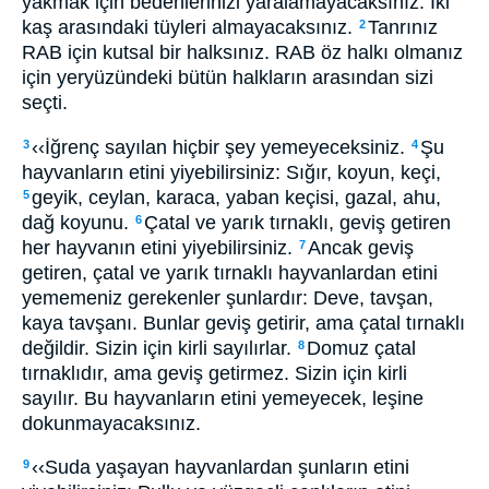
yakmak için bedenlerinizi yaralamayacaksınız. İki
kaş arasındaki tüyleri almayacaksınız.
Tanrınız
2
RAB için kutsal bir halksınız. RAB öz halkı olmanız
için yeryüzündeki bütün halkların arasından sizi
seçti.
‹‹İğrenç sayılan hiçbir şey yemeyeceksiniz.
Şu
3
4
hayvanların etini yiyebilirsiniz: Sığır, koyun, keçi,
geyik, ceylan, karaca, yaban keçisi, gazal, ahu,
5
dağ koyunu.
Çatal ve yarık tırnaklı, geviş getiren
6
her hayvanın etini yiyebilirsiniz.
Ancak geviş
7
getiren, çatal ve yarık tırnaklı hayvanlardan etini
yememeniz gerekenler şunlardır: Deve, tavşan,
kaya tavşanı. Bunlar geviş getirir, ama çatal tırnaklı
değildir. Sizin için kirli sayılırlar.
Domuz çatal
8
tırnaklıdır, ama geviş getirmez. Sizin için kirli
sayılır. Bu hayvanların etini yemeyecek, leşine
dokunmayacaksınız.
‹‹Suda yaşayan hayvanlardan şunların etini
9