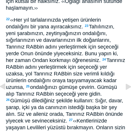
için kutsal bir halksınız. ‹‹Oğlağı anasının sütünde
haşlamayın.››
‹‹Her yıl tarlalarınızda yetişen ürünlerin
22
ondalığını bir yana ayıracaksınız.
Tahılınızın,
23
yeni şarabınızın, zeytinyağınızın ondalığını,
sığırlarınızın ve davarlarınızın ilk doğanlarını,
Tanrınız RABbin adını yerleştirmek için seçeceği
yerde Onun önünde yiyeceksiniz. Bunu yapın ki,
her zaman Ondan korkmayı öğrenesiniz.
Tanrınız
24
RABbin adını yerleştirmek için seçeceği yer
uzaksa, yol Tanrınız RABbin size verimli kıldığı
ürünlerin ondalığını oraya taşıyamayacak kadar
uzunsa,
ondalığınızı gümüşe çevirin. Gümüşü
25
alıp Tanrınız RABbin seçeceği yere gidin.
Gümüşü dilediğiniz şekilde kullanın: Sığır, davar,
26
şarap, içki ya da canınızın istediği başka bir şey
alın. Siz ve aileniz orada, Tanrınız RABbin önünde
yiyecek ve sevineceksiniz.
‹‹Kentlerinizde
27
yaşayan Levilileri yüzüstü bırakmayın. Onların sizin