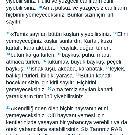
yiyebilirsiniz: Pullu ve yüzgeçli canlıların etini
yiyebilirsiniz.
Ama pulsuz ve yüzgeçsiz canlıların
10
hiçbirini yemeyeceksiniz. Bunlar sizin için kirli
sayılır.
‹‹Temiz sayılan bütün kuşları yiyebilirsiniz.
Etini
11
12
yemeyeceğiniz kuşlar şunlardır: Kartal, kuzu
kartalı, kara akbaba,
çaylak, doğan türleri,
13
bütün karga türleri,
baykuş, puhu, martı,
14
15
atmaca türleri,
kukumav, büyük baykuş, peçeli
16
baykuş,
ishakkuşu, akbaba, karabatak,
leylek,
17
18
balıkçıl türleri, ibibik, yarasa.
Bütün kanatlı
19
böcekler sizin için kirli sayılır. Hiçbirini
yemeyeceksiniz.
Ama temiz sayılan kanatlı
20
yaratıkların tümünü yiyebilirsiniz.
‹‹Kendiliğinden ölen hiçbir hayvanın etini
21
yemeyeceksiniz. Ölü hayvanı yemesi için
kentlerinizde yaşayan bir yabancıya verebilir ya da
öteki yabancılara satabilirsiniz. Siz Tanrınız RAB