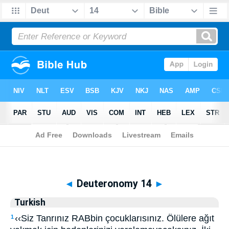
Biblia
>
Turkish
> Deuteronomy 14
◄
Deuteronomy 14
►
Turkish
‹‹Siz Tanrınız RABbin çocuklarısınız. Ölülere ağıt
1