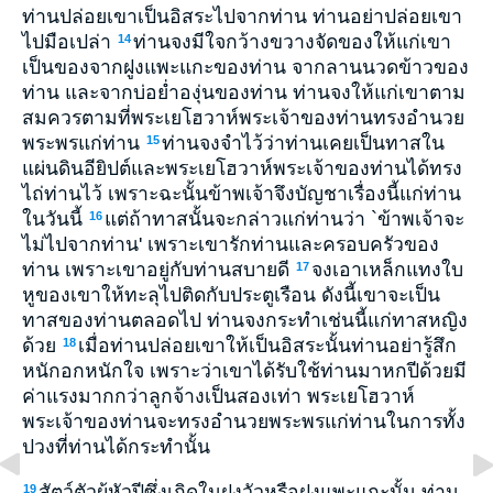
ท่านปล่อยเขาเป็นอิสระไปจากท่าน ท่านอย่าปล่อยเขา
ไปมือเปล่า
ท่านจงมีใจกว้างขวางจัดของให้แก่เขา
14
เป็นของจากฝูงแพะแกะของท่าน จากลานนวดข้าวของ
ท่าน และจากบ่อย่ำองุ่นของท่าน ท่านจงให้แก่เขาตาม
สมควรตามที่พระเยโฮวาห์พระเจ้าของท่านทรงอำนวย
พระพรแก่ท่าน
ท่านจงจำไว้ว่าท่านเคยเป็นทาสใน
15
แผ่นดินอียิปต์และพระเยโฮวาห์พระเจ้าของท่านได้ทรง
ไถ่ท่านไว้ เพราะฉะนั้นข้าพเจ้าจึงบัญชาเรื่องนี้แก่ท่าน
ในวันนี้
แต่ถ้าทาสนั้นจะกล่าวแก่ท่านว่า `ข้าพเจ้าจะ
16
ไม่ไปจากท่าน' เพราะเขารักท่านและครอบครัวของ
ท่าน เพราะเขาอยู่กับท่านสบายดี
จงเอาเหล็กแทงใบ
17
หูของเขาให้ทะลุไปติดกับประตูเรือน ดังนี้เขาจะเป็น
ทาสของท่านตลอดไป ท่านจงกระทำเช่นนี้แก่ทาสหญิง
ด้วย
เมื่อท่านปล่อยเขาให้เป็นอิสระนั้นท่านอย่ารู้สึก
18
หนักอกหนักใจ เพราะว่าเขาได้รับใช้ท่านมาหกปีด้วยมี
ค่าแรงมากกว่าลูกจ้างเป็นสองเท่า พระเยโฮวาห์
พระเจ้าของท่านจะทรงอำนวยพระพรแก่ท่านในการทั้ง
ปวงที่ท่านได้กระทำนั้น
สัตว์ตัวผู้หัวปีซึ่งเกิดในฝูงวัวหรือฝูงแพะแกะนั้น ท่าน
19