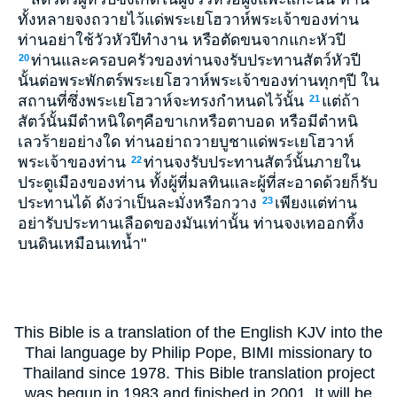
ทั้งหลายจงถวายไว้แด่พระเยโฮวาห์พระเจ้าของท่าน
ท่านอย่าใช้วัวหัวปีทำงาน หรือตัดขนจากแกะหัวปี
ท่านและครอบครัวของท่านจงรับประทานสัตว์หัวปี
20
นั้นต่อพระพักตร์พระเยโฮวาห์พระเจ้าของท่านทุกๆปี ใน
สถานที่ซึ่งพระเยโฮวาห์จะทรงกำหนดไว้นั้น
แต่ถ้า
21
สัตว์นั้นมีตำหนิใดๆคือขาเกหรือตาบอด หรือมีตำหนิ
เลวร้ายอย่างใด ท่านอย่าถวายบูชาแด่พระเยโฮวาห์
พระเจ้าของท่าน
ท่านจงรับประทานสัตว์นั้นภายใน
22
ประตูเมืองของท่าน ทั้งผู้ที่มลทินและผู้ที่สะอาดด้วยก็รับ
ประทานได้ ดังว่าเป็นละมั่งหรือกวาง
เพียงแต่ท่าน
23
อย่ารับประทานเลือดของมันเท่านั้น ท่านจงเทออกทิ้ง
บนดินเหมือนเทน้ำ"
This Bible is a translation of the English KJV into the
Thai language by Philip Pope, BIMI missionary to
Thailand since 1978. This Bible translation project
was begun in 1983 and finished in 2001. It will be