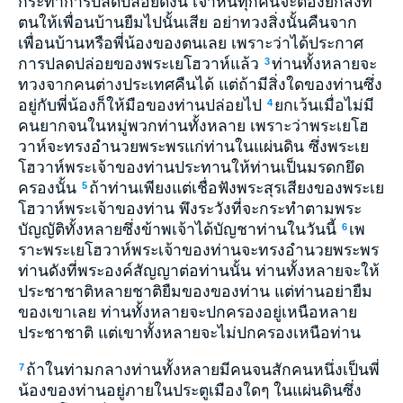
กระทำการปลดปล่อยดังนี้ เจ้าหนี้ทุกคนจะต้องยกสิ่งที่
ตนให้เพื่อนบ้านยืมไปนั้นเสีย อย่าทวงสิ่งนั้นคืนจาก
เพื่อนบ้านหรือพี่น้องของตนเลย เพราะว่าได้ประกาศ
การปลดปล่อยของพระเยโฮวาห์แล้ว
ท่านทั้งหลายจะ
3
ทวงจากคนต่างประเทศคืนได้ แต่ถ้ามีสิ่งใดของท่านซึ่ง
อยู่กับพี่น้องก็ให้มือของท่านปล่อยไป
ยกเว้นเมื่อไม่มี
4
คนยากจนในหมู่พวกท่านทั้งหลาย เพราะว่าพระเยโฮ
วาห์จะทรงอำนวยพระพรแก่ท่านในแผ่นดิน ซึ่งพระเย
โฮวาห์พระเจ้าของท่านประทานให้ท่านเป็นมรดกยึด
ครองนั้น
ถ้าท่านเพียงแต่เชื่อฟังพระสุรเสียงของพระเย
5
โฮวาห์พระเจ้าของท่าน พึงระวังที่จะกระทำตามพระ
บัญญัติทั้งหลายซึ่งข้าพเจ้าได้บัญชาท่านในวันนี้
เพ
6
ราะพระเยโฮวาห์พระเจ้าของท่านจะทรงอำนวยพระพร
ท่านดังที่พระองค์สัญญาต่อท่านนั้น ท่านทั้งหลายจะให้
ประชาชาติหลายชาติยืมของของท่าน แต่ท่านอย่ายืม
ของเขาเลย ท่านทั้งหลายจะปกครองอยู่เหนือหลาย
ประชาชาติ แต่เขาทั้งหลายจะไม่ปกครองเหนือท่าน
ถ้าในท่ามกลางท่านทั้งหลายมีคนจนสักคนหนึ่งเป็นพี่
7
น้องของท่านอยู่ภายในประตูเมืองใดๆ ในแผ่นดินซึ่ง