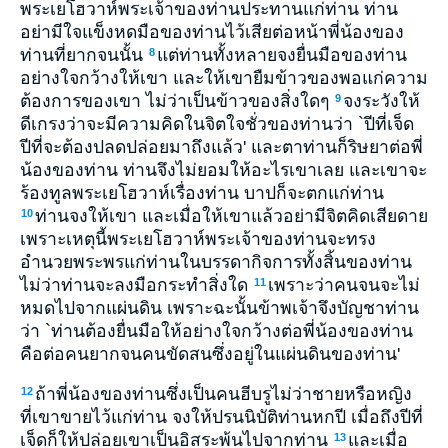
พระเยโฮวาห์พระเจ้าของท่านประทานแก่ท่าน ท่าน
อย่ามีใจแข็งหดมือของท่านไว้เสียต่อหน้าพี่น้องของ
ท่านที่ยากจนนั้น
แต่ท่านทั้งหลายจงยื่นมือของท่าน
8
อย่างใจกว้างให้เขา และให้เขายืมข้าวของพอแก่ความ
ต้องการของเขา ไม่ว่าเป็นข้าวของสิ่งใดๆ
จงระวังให้
9
ดีเกรงว่าจะมีความคิดในจิตใจชั่วของท่านว่า `ปีที่เจ็ด
ปีที่จะต้องปลดปล่อยมาถึงแล้ว' และตาท่านก็ริษยาต่อพี่
น้องของท่าน ท่านจึงไม่ยอมให้อะไรเขาเลย และเขาจะ
ร้องทูลพระเยโฮวาห์เรื่องท่าน บาปก็จะตกแก่ท่าน
ท่านจงให้เขา และเมื่อให้เขาแล้วอย่ามีจิตคิดเสียดาย
10
เพราะเหตุนี้พระเยโฮวาห์พระเจ้าของท่านจะทรง
อำนวยพระพรแก่ท่านในบรรดากิจการทั้งสิ้นของท่าน
ไม่ว่าท่านจะลงมือกระทำสิ่งใด
เพราะว่าคนจนจะไม่
11
หมดไปจากแผ่นดิน เพราะฉะนั้นข้าพเจ้าจึงบัญชาท่าน
ว่า `ท่านต้องยื่นมือให้อย่างใจกว้างต่อพี่น้องของท่าน
คือต่อคนยากจนคนขัดสนซึ่งอยู่ในแผ่นดินของท่าน'
ถ้าพี่น้องของท่านซึ่งเป็นคนฮีบรูไม่ว่าชายหรือหญิง
12
ที่เขาขายไว้แก่ท่าน จงให้ปรนนิบัติท่านหกปี เมื่อถึงปีที่
เจ็ดก็ให้ปล่อยเขาเป็นอิสระพ้นไปจากท่าน
และเมื่อ
13