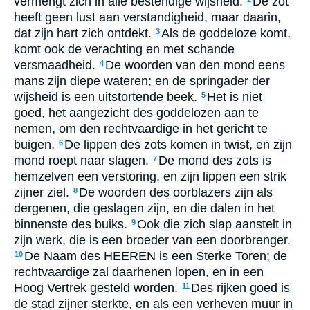
vermengt zich in alle bestendige wijsheid.
De zot
heeft geen lust aan verstandigheid, maar daarin,
dat zijn hart zich ontdekt.
Als de goddeloze komt,
3
komt ook de verachting en met schande
versmaadheid.
De woorden van den mond eens
4
mans zijn diepe wateren; en de springader der
wijsheid is een uitstortende beek.
Het is niet
5
goed, het aangezicht des goddelozen aan te
nemen, om den rechtvaardige in het gericht te
buigen.
De lippen des zots komen in twist, en zijn
6
mond roept naar slagen.
De mond des zots is
7
hemzelven een verstoring, en zijn lippen een strik
zijner ziel.
De woorden des oorblazers zijn als
8
dergenen, die geslagen zijn, en die dalen in het
binnenste des buiks.
Ook die zich slap aanstelt in
9
zijn werk, die is een broeder van een doorbrenger.
De Naam des HEEREN is een Sterke Toren; de
10
rechtvaardige zal daarhenen lopen, en in een
Hoog Vertrek gesteld worden.
Des rijken goed is
11
de stad zijner sterkte, en als een verheven muur in