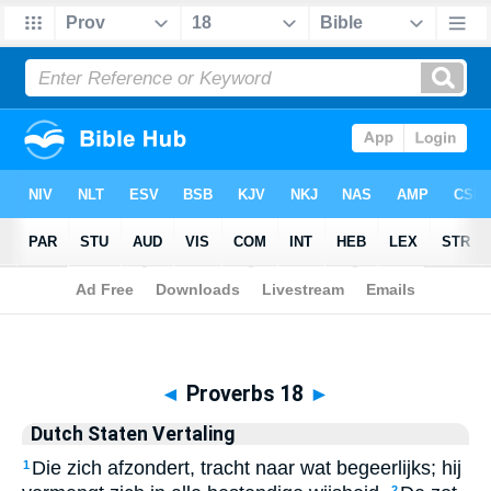
Biblia
>
Dutch Staten Vertaling
> Proverbs 18
◄
Proverbs 18
►
Dutch Staten Vertaling
Die zich afzondert, tracht naar wat begeerlijks; hij
1
2