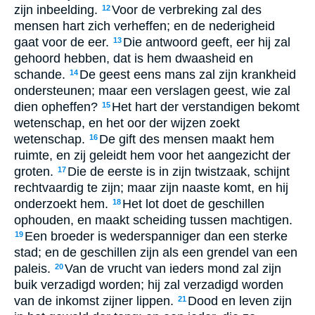
zijn inbeelding.
Voor de verbreking zal des
12
mensen hart zich verheffen; en de nederigheid
gaat voor de eer.
Die antwoord geeft, eer hij zal
13
gehoord hebben, dat is hem dwaasheid en
schande.
De geest eens mans zal zijn krankheid
14
ondersteunen; maar een verslagen geest, wie zal
dien opheffen?
Het hart der verstandigen bekomt
15
wetenschap, en het oor der wijzen zoekt
wetenschap.
De gift des mensen maakt hem
16
ruimte, en zij geleidt hem voor het aangezicht der
groten.
Die de eerste is in zijn twistzaak, schijnt
17
rechtvaardig te zijn; maar zijn naaste komt, en hij
onderzoekt hem.
Het lot doet de geschillen
18
ophouden, en maakt scheiding tussen machtigen.
Een broeder is wederspanniger dan een sterke
19
stad; en de geschillen zijn als een grendel van een
paleis.
Van de vrucht van ieders mond zal zijn
20
buik verzadigd worden; hij zal verzadigd worden
van de inkomst zijner lippen.
Dood en leven zijn
21