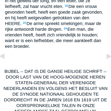
in het geweld der tong; en een ieder, die ze
liefheeft, zal haar vrucht eten.
Die een vrouw
22
gevonden heeft, heeft een goede zaak gevonden,
en hij heeft welgevallen getrokken van den
HEERE.
De arme spreekt smekingen; maar de
23
rijke antwoordt harde dingen.
Een man, die
24
vrienden heeft, heeft zich vriendelijk te houden;
want er is een liefhebber, die meer aankleeft dan
een broeder.
BIJBEL -- DAT IS DE GANSE HEILIGE SCHRIFT --
DOOR LAST VAN DE HOOG-MOGENDE HEREN
STATEN-GENERAAL DER VERENIGDE
NEDERLANDEN EN VOLGENS HET BESLUIT VAN
DE SYNODE NATIONAAL GEHOUDEN TE
DORDRECHT IN DE JAREN 1618 EN 1619 UIT DE
OORSPRONKELIJKE TALEN IN ONZE