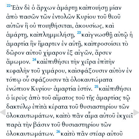
Ἐὰν δὲ ὁ ἄρχων ἁμάρτῃ καὶ ποιήσῃ μίαν
22
ἀπὸ πασῶν τῶν ἐντολῶν Κυρίου τοῦ θεοῦ
αὐτῶν ἣ οὐ ποιηθήσεται, ἀκουσίως, καὶ
ἁμάρτῃ, καὶ πλημμελήσῃ,
καὶ γνωσθῇ αὐτῷ ἡ
23
ἁμαρτία ἣν ἥμαρτεν ἐν αὐτῇ, καὶ προσοίσει τὸ
δῶρον αὐτοῦ χίμαρον ἐξ αἰγῶν, ἄρσεν
ἄμωμον.
καὶ ἐπιθήσει τὴν χεῖρα ἐπὶ τὴν
24
κεφαλὴν τοῦ χιμάρου, καὶ σφάξουσιν αὐτὸν ἐν
τόπῳ οὗ σφάζουσιν τὰ ὁλοκαυτώματα
ἐνώπιον Κυρίου· ἁμαρτία ἐστίν.
καὶ ἐπιθήσει
25
ὁ ἱερεὺς ἀπὸ τοῦ αἵματος τοῦ τῆς ἁμαρτίας τῷ
δακτύλῳ ἐπὶ τὰ κέρατα τοῦ θυσιαστηρίου τῶν
ὁλοκαυτωμάτων, καὶ τὸ πᾶν αἷμα αὐτοῦ ἐκχεεῖ
παρὰ τὴν βάσιν τοῦ θυσιαστηρίου τῶν
ὁλοκαυτωμάτων.
καὶ τὸ πᾶν στέαρ αὐτοῦ
26