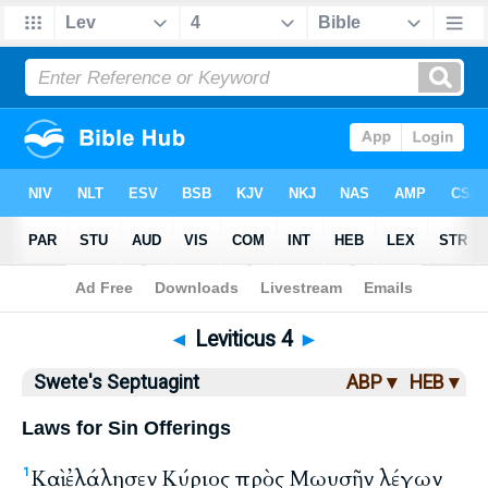
Bible
>
LXX
> Leviticus 4
◄
Leviticus 4
►
Swete's Septuagint
ABP ▾
HEB ▾
Laws for Sin Offerings
Καὶ ἐλάλησεν Κύριος πρὸς Μωυσῆν λέγων
1