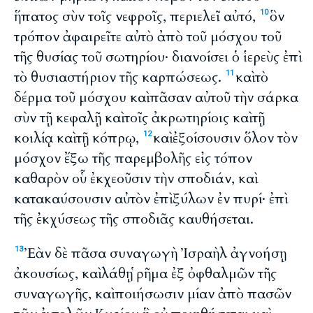
ἥπατος σὺν τοῖς νεφροῖς, περιελεῖ αὐτό,
ὃν
10
τρόπον ἀφαιρεῖτε αὐτὸ ἀπὸ τοῦ μόσχου τοῦ
τῆς θυσίας τοῦ σωτηρίου· διανοίσει ὁ ἱερεὺς ἐπὶ
τὸ θυσιαστήριον τῆς καρπώσεως.
καὶ τὸ
11
δέρμα τοῦ μόσχου καὶ πᾶσαν αὐτοῦ τὴν σάρκα
σὺν τῇ κεφαλῇ καὶ τοῖς ἀκρωτηρίοις καὶ τῇ
κοιλίᾳ καὶ τῇ κόπρῳ,
καὶ ἐξοίσουσιν ὅλον τὸν
12
μόσχον ἔξω τῆς παρεμβολῆς εἰς τόπον
καθαρὸν οὗ ἐκχεοῦσιν τὴν σποδιάν, καὶ
κατακαύσουσιν αὐτὸν ἐπὶ ξύλων ἐν πυρί· ἐπὶ
τῆς ἐκχύσεως τῆς σποδιᾶς καυθήσεται.
Ἐὰν δὲ πᾶσα συναγωγὴ Ἰσραὴλ ἀγνοήσῃ
13
ἀκουσίως, καὶ λάθῃ ῥῆμα ἐξ ὀφθαλμῶν τῆς
συναγωγῆς, καὶ ποιήσωσιν μίαν ἀπὸ πασῶν