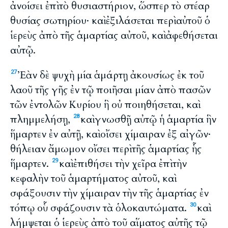
ἀνοίσει ἐπὶ τὸ θυσιαστήριον, ὥσπερ τὸ στέαρ
θυσίας σωτηρίου· καὶ ἐξιλάσεται περὶ αὐτοῦ ὁ
ἱερεὺς ἀπὸ τῆς ἁμαρτίας αὐτοῦ, καὶ ἀφεθήσεται
αὐτῷ.
Ἐὰν δὲ ψυχὴ μία ἁμάρτῃ ἀκουσίως ἐκ τοῦ
27
λαοῦ τῆς γῆς ἐν τῷ ποιῆσαι μίαν ἀπὸ πασῶν
τῶν ἐντολῶν Κυρίου ἣ οὐ ποιηθήσεται, καὶ
πλημμελήσῃ,
καὶ γνωσθῇ αὐτῷ ἡ ἁμαρτία ἣν
28
ἥμαρτεν ἐν αὐτῇ, καὶ οἴσει χίμαιραν ἐξ αἰγῶν·
θήλειαν ἄμωμον οἴσει περὶ τῆς ἁμαρτίας ἧς
ἥμαρτεν.
καὶ ἐπιθήσει τὴν χεῖρα ἐπὶ τὴν
29
κεφαλὴν τοῦ ἁμαρτήματος αὐτοῦ, καὶ
σφάξουσιν τὴν χίμαιραν τὴν τῆς ἁμαρτίας ἐν
τόπῳ οὗ σφάζουσιν τὰ ὁλοκαυτώματα.
καὶ
30
λήμψεται ὁ ἱερεὺς ἀπὸ τοῦ αἵματος αὐτῆς τῷ