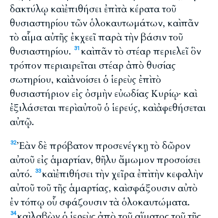
δακτύλῳ καὶ ἐπιθήσει ἐπὶ τὰ κέρατα τοῦ
θυσιαστηρίου τῶν ὁλοκαυτωμάτων, καὶ πᾶν
τὸ αἷμα αὐτῆς ἐκχεεῖ παρὰ τὴν βάσιν τοῦ
θυσιαστηρίου.
καὶ πᾶν τὸ στέαρ περιελεῖ ὃν
31
τρόπον περιαιρεῖται στέαρ ἀπὸ θυσίας
σωτηρίου, καὶ ἀνοίσει ὁ ἱερεὺς ἐπὶ τὸ
θυσιαστήριον εἰς ὀσμὴν εὐωδίας Κυρίῳ· καὶ
ἐξιλάσεται περὶ αὐτοῦ ὁ ἱερεύς, καὶ ἀφεθήσεται
αὐτῷ.
Ἐὰν δὲ πρόβατον προσενέγκῃ τὸ δῶρον
32
αὐτοῦ εἰς ἁμαρτίαν, θῆλυ ἄμωμον προσοίσει
αὐτό.
καὶ ἐπιθήσει τὴν χεῖρα ἐπὶ τὴν κεφαλὴν
33
αὐτοῦ τοῦ τῆς ἁμαρτίας, καὶ σφάξουσιν αὐτὸ
ἐν τόπῳ οὗ σφάζουσιν τὰ ὁλοκαυτώματα.
καὶ λαβὼν ὁ ἱερεὺς ἀπὸ τοῦ αἵματος τοῦ τῆς
34