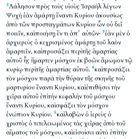
Λάλησον πρὸς τοὺς υἱοὺς Ἰσραὴλ λέγων
2
Ψυχὴ ἐὰν ἁμάρτῃ ἔναντι Κυρίου ἀκουσίως
ἀπὸ τῶν προσταγμάτων Κυρίου ὧν οὐ δεῖ
ποιεῖν, καὶ ποιήσῃ ἕν τι ἀπ᾽ αὐτῶν·
ἐὰν μὲν ὁ
3
ἀρχιερεὺς ὁ κεχρισμένος ἁμάρτῃ τοῦ λαὸν
ἁμαρτεῖν, καὶ προσάξει περὶ τῆς ἁμαρτίας
αὐτοῦ ἧς ἥμαρτεν μόσχον ἐκ βοῶν ἄμωμον τῷ
κυρίῳ περὶ τῆς ἁμαρτίας αὐτοῦ.
καὶ προσάξει
4
τὸν μόσχον παρὰ τὴν θύραν τῆς σκηνῆς τοῦ
μαρτυρίου ἔναντι Κυρίου, καὶ ἐπιθήσει τὴν
χεῖρα αὐτοῦ ἐπὶ τὴν κεφαλὴν τοῦ μόσχου
ἔναντι Κυρίου, καὶ σφάξει τὸν μόσχον
ἐνώπιον Κυρίου.
καὶ λαβὼν ὁ ἱερεὺς ὁ
5
χριστὸς ὁ τετελειωμένος τὰς χεῖρας ἀπὸ τοῦ
αἵματος τοῦ μόσχου, καὶ εἰσοίσει αὐτὸ ἐπὶ τὴν