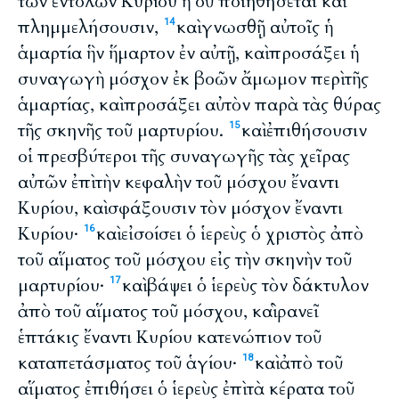
τῶν ἐντολῶν Κυρίου ἣ οὐ ποιηθήσεται καὶ
πλημμελήσουσιν,
καὶ γνωσθῇ αὐτοῖς ἡ
14
ἁμαρτία ἣν ἥμαρτον ἐν αὐτῇ, καὶ προσάξει ἡ
συναγωγὴ μόσχον ἐκ βοῶν ἄμωμον περὶ τῆς
ἁμαρτίας, καὶ προσάξει αὐτὸν παρὰ τὰς θύρας
τῆς σκηνῆς τοῦ μαρτυρίου.
καὶ ἐπιθήσουσιν
15
οἱ πρεσβύτεροι τῆς συναγωγῆς τὰς χεῖρας
αὐτῶν ἐπὶ τὴν κεφαλὴν τοῦ μόσχου ἔναντι
Κυρίου, καὶ σφάξουσιν τὸν μόσχον ἔναντι
Κυρίου·
καὶ εἰσοίσει ὁ ἱερεὺς ὁ χριστὸς ἀπὸ
16
τοῦ αἵματος τοῦ μόσχου εἰς τὴν σκηνὴν τοῦ
μαρτυρίου·
καὶ βάψει ὁ ἱερεὺς τὸν δάκτυλον
17
ἀπὸ τοῦ αἵματος τοῦ μόσχου, καὶ ῥανεῖ
ἑπτάκις ἔναντι Κυρίου κατενώπιον τοῦ
καταπετάσματος τοῦ ἁγίου·
καὶ ἀπὸ τοῦ
18
αἵματος ἐπιθήσει ὁ ἱερεὺς ἐπὶ τὰ κέρατα τοῦ