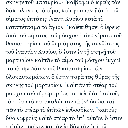
σκηνὴν τοῦ μαρτυρίου·
καὶ βάψει ὁ ἱερεὺς τὸν
6
δάκτυλον εἰς τὸ αἷμα, καὶ προσρανεῖ ἀπὸ τοῦ
αἵματος ἑπτάκις ἔναντι Κυρίου κατὰ τὸ
καταπέτασμα τὸ ἅγιον·
καὶ ἐπιθήσει ὁ ἱερεὺς
7
ἀπὸ τοῦ αἵματος τοῦ μόσχου ἐπὶ τὰ κέρατα τοῦ
θυσιαστηρίου τοῦ θυμιάματος τῆς συνθέσεως
τοῦ ἐναντίον Κυρίου, ὅ ἐστιν ἐν τῇ σκηνῇ τοῦ
μαρτυρίου· καὶ πᾶν τὸ αἷμα τοῦ μόσχου ἐκχεεῖ
παρὰ τὴν βάσιν τοῦ θυσιαστηρίου τῶν
ὁλοκαυτωμάτων, ὅ ἐστιν παρὰ τὰς θύρας τῆς
σκηνῆς τοῦ μαρτυρίου.
καὶ πᾶν τὸ στέαρ τοῦ
8
μόσχου τοῦ τῆς ἁμαρτίας περιελεῖ ἀπ᾽ αὐτοῦ,
τὸ στέαρ τὸ κατακαλύπτον τὰ ἐνδόσθια καὶ
πᾶν τὸ στέαρ τὸ ἐπὶ τῶν ἐνδοσθίων,
καὶ τοὺς
9
δύο νεφροὺς καὶ τὸ στέαρ τὸ ἐπ᾽ αὐτῶν, ὅ ἐστιν
ἐπὶ τῶν μηρίων, καὶ τὸν λοβὸν τὸν ἐπὶ τοῦ