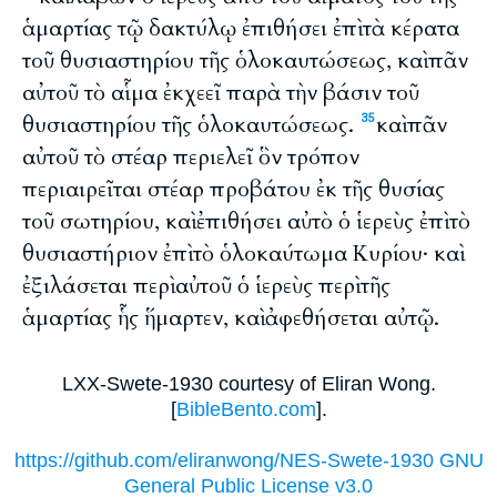
ἁμαρτίας τῷ δακτύλῳ ἐπιθήσει ἐπὶ τὰ κέρατα
τοῦ θυσιαστηρίου τῆς ὁλοκαυτώσεως, καὶ πᾶν
αὐτοῦ τὸ αἷμα ἐκχεεῖ παρὰ τὴν βάσιν τοῦ
θυσιαστηρίου τῆς ὁλοκαυτώσεως.
καὶ πᾶν
35
αὐτοῦ τὸ στέαρ περιελεῖ ὃν τρόπον
περιαιρεῖται στέαρ προβάτου ἐκ τῆς θυσίας
τοῦ σωτηρίου, καὶ ἐπιθήσει αὐτὸ ὁ ἱερεὺς ἐπὶ τὸ
θυσιαστήριον ἐπὶ τὸ ὁλοκαύτωμα Κυρίου· καὶ
ἐξιλάσεται περὶ αὐτοῦ ὁ ἱερεὺς περὶ τῆς
ἁμαρτίας ἧς ἥμαρτεν, καὶ ἀφεθήσεται αὐτῷ.
LXX-Swete-1930 courtesy of Eliran Wong.
[
BibleBento.com
].
https://github.com/eliranwong/NES-Swete-1930 GNU
General Public License v3.0