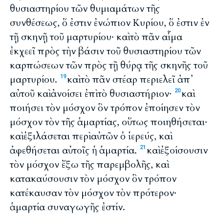
θυσιαστηρίου τῶν θυμιαμάτων τῆς
συνθέσεως, ὅ ἐστιν ἐνώπιον Κυρίου, ὅ ἐστιν ἐν
τῇ σκηνῇ τοῦ μαρτυρίου· καὶ τὸ πᾶν αἷμα
ἐκχεεῖ πρὸς τὴν βάσιν τοῦ θυσιαστηρίου τῶν
καρπώσεων τῶν πρὸς τῇ θύρᾳ τῆς σκηνῆς τοῦ
μαρτυρίου.
καὶ τὸ πᾶν στέαρ περιελεῖ ἀπ᾽
19
αὐτοῦ καὶ ἀνοίσει ἐπὶ τὸ θυσιαστήριον·
καὶ
20
ποιήσει τὸν μόσχον ὃν τρόπον ἐποίησεν τὸν
μόσχον τὸν τῆς ἁμαρτίας, οὕτως ποιηθήσεται·
καὶ ἐξιλάσεται περὶ αὐτῶν ὁ ἱερεύς, καὶ
ἀφεθήσεται αὐτοῖς ἡ ἁμαρτία.
καὶ ἐξοίσουσιν
21
τὸν μόσχον ἔξω τῆς παρεμβολῆς, καὶ
κατακαύσουσιν τὸν μόσχον ὃν τρόπον
κατέκαυσαν τὸν μόσχον τὸν πρότερον·
ἁμαρτία συναγωγῆς ἐστίν.