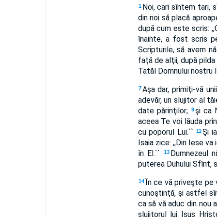
Noi, cari sîntem tari,
1
din noi să placă aproapel
după cum este scris: ,
înainte, a fost scris 
Scripturile, să avem n
faţă de alţii, după pilda
Tatăl Domnului nostru I
Aşa dar, primiţi-vă un
7
adevăr, un slujitor al t
date părinţilor;
şi ca 
9
aceea Te voi lăuda prin
cu poporul Lui.``
Şi i
11
Isaia zice: ,,Din Iese 
în El.``
Dumnezeul nă
13
puterea Duhului Sfînt, să
În ce vă priveşte pe v
14
cunoştinţă, şi astfel sîn
ca să vă aduc din nou a
slujitorul lui Isus Hr