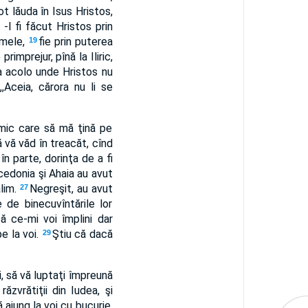
t lăuda în Isus Hristos,
-l fi făcut Hristos prin
 mele,
fie prin puterea
19
rimprejur, pînă la Iliric,
a acolo unde Hristos nu
,Aceia, cărora nu li se
mic care să mă ţină pe
 vă văd în treacăt, cînd
în parte, dorinţa de a fi
cedonia şi Ahaia au avut
alim.
Negreşit, au avut
27
 de binecuvîntările lor
ă ce-mi voi împlini dar
pe la voi.
Ştiu că dacă
29
, să vă luptaţi împreună
răzvrătiţii din Iudea, şi
ă ajung la voi cu bucurie,