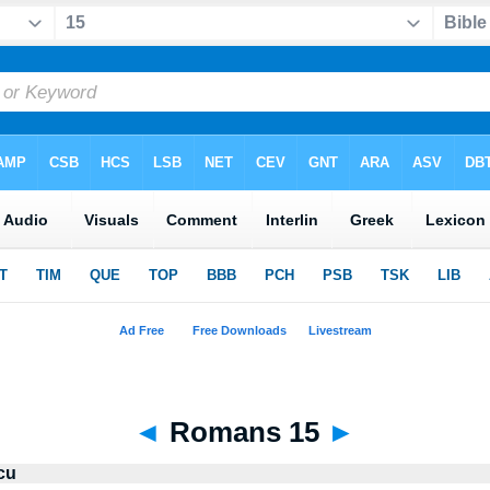
◄
Romans 15
►
cu