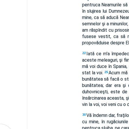
pentruca Neamurile să -I
în slujirea lui Dumneze
mine, ca să aducă Neamu
semnelor şi a minunilor, 
am răspîndit cu prisosi
fusese vestit, ca să 
propovăduise despre El, 
Iată ce m'a împedeca
22
aceste meleaguri, şi fii
mă voi duce în Spania, ş
stat la voi.
Acum mă du
25
bunătatea să facă o strî
bunătatea; dar era şi 
duhovniceşti, este de 
însărcinarea aceasta, şi
vin la voi, voi veni cu o
Vă îndemn dar, fraţil
30
cu mine, în rugăciuni
pentruca slujba, pe care