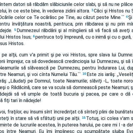
 sîntem datori să răbdăm slăbiciunile celor slabi, şi să nu ne plă
ui, în ce este bine, în vederea zidirii altora.
Căci şi Hristos nu Ş
3
,Ocările celor ce Te ocărăsc pe Tine, au căzut peste Mine.``
Şi
4
pentru învăţătura noastră, pentruca, prin răbdarea şi nu prin m
ădejde.
Dumnezeul răbdării şi al mîngîierii să vă facă să aveţi a
5
 lui Hristos Isus;
pentruca toţi împreună, cu o inimă şi cu o gură,
6
sus Hristos.
ii pe alţii, cum v'a primit şi pe voi Hristos, spre slava lui Dumn
ăierii împrejur, ca să dovedească credincioşia lui Dumnezeu, şi s
Neamurile să slăvească pe Dumnezeu, pentru îndurarea Lui, du
tre Neamuri, şi voi cînta Numelui Tău.``
Este zis iarăş: ,,Vesel
10
arăş: ,,Lăudaţi pe Domnul, toate Neamurile; slăviţi -L, toate nor
va ieşi o Rădăcină, care se va scula să domnească peste Neamuri; ş
dejdii să vă umple de toată bucuria şi pacea, pe care o dă cr
 fiţi tari în nădejde!
oi, fraţilor, eu însumi sînt încredinţat că sînteţi plini de bunătate
teţi în stare să vă sfătuiţi unii pe alţii.
Totuş, ici colea v'am s
15
minte de lucrurile acestea, în puterea harului, pe care mi l -a 
istos între Neamuri. Eu îmi împlinesc cu scumpătate slujba Ev