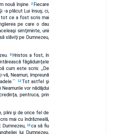
cem nouă înşine.
Fiecare
2
i -a plăcut Lui însuş; ci,
 tot ce a fost scris mai
îngîierea pe care o dau
celeaşi simţiminte, unii
 să slăviţi pe Dumnezeu,
ezeu.
Hristos a fost, în
8
ă întărească făgăduinţele
pă cum este scris: ,,De
iţi-vă, Neamuri, împreună
oadele.``
Tot astfel şi
12
i Neamurile vor nădăjdui
edinţa, pentruca, prin
, plini şi de orice fel de
cris mai cu îndrăzneală,
dat Dumnezeu,
ca să fiu
16
angheliei lui Dumnezeu,