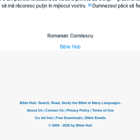
i să mă răcoresc puţin în mijlocul vostru.
Dumnezeul păcii să fie
33
Romanian: Cornilescu
Bible Hub