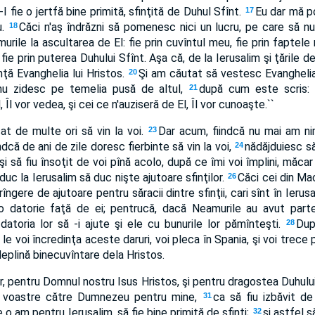
 fie o jertfă bine primită, sfinţită de Duhul Sfînt.
Eu dar mă po
17
u.
Căci n'aş îndrăzni să pomenesc nici un lucru, pe care să nu 
18
rile la ascultarea de El: fie prin cuvîntul meu, fie prin faptele
fie prin puterea Duhului Sfînt. Aşa că, de la Ierusalim şi ţările de p
nţă Evanghelia lui Hristos.
Şi am căutat să vestesc Evangheli
20
nu zidesc pe temelia pusă de altul,
după cum este scris: ,
21
Îl vor vedea, şi cei ce n'auziseră de El, Îl vor cunoaşte.``
t de multe ori să vin la voi.
Dar acum, fiindcă nu mai am ni
23
ndcă de ani de zile doresc fierbinte să vin la voi,
nădăjduiesc să
24
i să fiu însoţit de voi pînă acolo, după ce îmi voi împlini, măcar 
c la Ierusalim să duc nişte ajutoare sfinţilor.
Căci cei din Ma
26
ngere de ajutoare pentru săracii dintre sfinţii, cari sînt în Ierus
o datorie faţă de ei; pentrucă, dacă Neamurile au avut parte
datoria lor să -i ajute şi ele cu bunurile lor pămînteşti.
Dup
28
 le voi încredinţa aceste daruri, voi pleca în Spania, şi voi trece 
 deplină binecuvîntare dela Hristos.
or, pentru Domnul nostru Isus Hristos, şi pentru dragostea Duhului
le voastre către Dumnezeu pentru mine,
ca să fiu izbăvit de 
31
 o am pentru Ierusalim, să fie bine primită de sfinţi;
şi astfel s
32