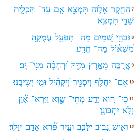
הַחֵ֣קֶר
אֱל֣וֹהַ
תִּמְצָ֑א
אִ֤ם
עַד־
תַּכְלִ֖ית
7
שַׁדַּ֣י
תִּמְצָֽא׃
גָּבְהֵ֣י
שָׁ֭מַיִם
מַה־
תִּפְעָ֑ל
עֲמֻקָּ֥ה
8
מִ֝שְּׁא֗וֹל
מַה־
תֵּדָֽע׃
אֲרֻכָּ֣ה
מֵאֶ֣רֶץ
מִדָּ֑הּ
וּ֝רְחָבָ֗ה
מִנִּי־
יָֽם׃
9
אִם־
יַחֲלֹ֥ף
וְיַסְגִּ֑יר
וְ֝יַקְהִ֗יל
וּמִ֣י
יְשִׁיבֶֽנּוּ׃
10
כִּי־
ה֭וּא
יָדַ֣ע
מְתֵי־
שָׁ֑וְא
וַיַּרְא־
אָ֝֗וֶן
11
וְלֹ֣א
יִתְבּוֹנָֽן׃
וְאִ֣ישׁ
נָ֭בוּב
יִלָּבֵ֑ב
וְעַ֥יִר
פֶּ֝֗רֶא
אָדָ֥ם
יִוָּלֵֽד׃
12