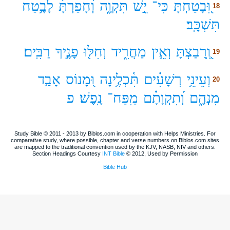
וּֽ֭בָטַחְתָּ
כִּי־
יֵ֣שׁ
תִּקְוָ֑ה
וְ֝חָפַרְתָּ֗
לָבֶ֥טַח
18
תִּשְׁכָּֽב׃
וְֽ֭רָבַצְתָּ
וְאֵ֣ין
מַחֲרִ֑יד
וְחִלּ֖וּ
פָנֶ֣יךָ
רַבִּֽים׃
19
וְעֵינֵ֥י
רְשָׁעִ֗ים
תִּ֫כְלֶ֥ינָה
וּ֭מָנוֹס
אָבַ֣ד
20
מִנְהֶ֑ם
וְ֝תִקְוָתָ֗ם
מַֽפַּח־
נָֽפֶשׁ׃
פ
Study Bible © 2011 - 2013 by Biblos.com in cooperation with Helps Ministries. For
comparative study, where possible, chapter and verse numbers on Biblos.com sites
are mapped to the traditional convention used by the KJV, NASB, NIV and others.
Section Headings Courtesy
INT Bible
© 2012, Used by Permission
Bible Hub