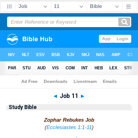
Bible
>
Study Bible
> Job 11
◄
Job 11
►
Study Bible
Zophar Rebukes Job
(
Ecclesiastes 1:1-11
)