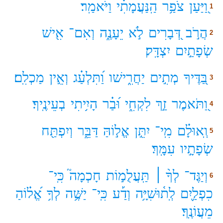
וַ֭יַּעַן
צֹפַ֥ר
הַֽנַּעֲמָתִ֗י
וַיֹּאמַֽר׃
1
הֲרֹ֣ב
דְּ֭בָרִים
לֹ֣א
יֵעָנֶ֑ה
וְאִם־
אִ֖ישׁ
2
שְׂפָתַ֣יִם
יִצְדָּֽק׃
בַּ֭דֶּיךָ
מְתִ֣ים
יַחֲרִ֑ישׁו
וַ֝תִּלְעַ֗ג
וְאֵ֣ין
מַכְלִֽם׃
3
וַ֭תֹּאמֶר
זַ֣ךְ
לִקְחִ֑י
וּ֝בַ֗ר
הָיִ֥יתִי
בְעֵינֶֽיךָ׃
4
וְֽאוּלָ֗ם
מִֽי־
יִתֵּ֣ן
אֱל֣וֹהַּ
דַּבֵּ֑ר
וְיִפְתַּ֖ח
5
שְׂפָתָ֣יו
עִמָּֽךְ׃
וְיַגֶּד־
לְךָ֨ ׀
תַּֽעֲלֻמ֣וֹת
חָכְמָה֮
כִּֽי־
6
כִפְלַ֪יִם
לְֽת֫וּשִׁיָּ֥ה
וְדַ֡ע
כִּֽי־
יַשֶּׁ֥ה
לְךָ֥
אֱ֝ל֗וֹהַ
מֵעֲוֹנֶֽךָ׃