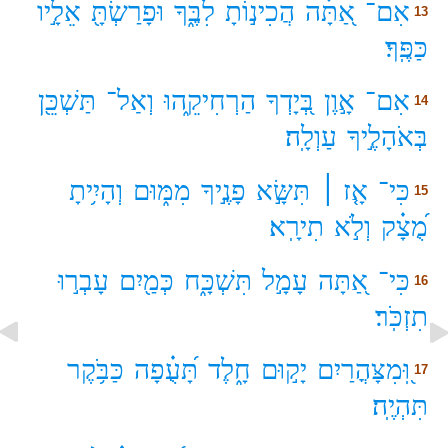
אִם־
אַ֭תָּ֗ה
הֲכִינ֣וֹתָ
לִבֶּ֑ךָ
וּפָרַשְׂתָּ֖
אֵלָ֣יו
13
כַּפֶּֽךָ׃
אִם־
אָ֣וֶן
בְּ֭יָדְךָ
הַרְחִיקֵ֑הוּ
וְאַל־
תַּשְׁכֵּ֖ן
14
בְּאֹהָלֶ֣יךָ
עַוְלָֽה׃
כִּי־
אָ֤ז ׀
תִּשָּׂ֣א
פָנֶ֣יךָ
מִמּ֑וּם
וְהָיִ֥יתָ
15
מֻ֝צָ֗ק
וְלֹ֣א
תִירָֽא׃
כִּי־
אַ֭תָּה
עָמָ֣ל
תִּשְׁכָּ֑ח
כְּמַ֖יִם
עָבְר֣וּ
16
תִזְכֹּֽר׃
וּֽ֭מִצָּהֳרַיִם
יָק֣וּם
חָ֑לֶד
תָּ֝עֻ֗פָה
כַּבֹּ֥קֶר
17
תִּהְיֶֽה׃