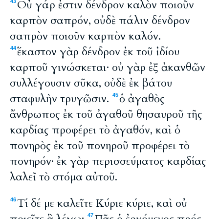
Οὐ γάρ ἐστιν δένδρον καλὸν ποιοῦν
43
καρπὸν σαπρόν, οὐδὲ πάλιν δένδρον
σαπρὸν ποιοῦν καρπὸν καλόν.
ἕκαστον γὰρ δένδρον ἐκ τοῦ ἰδίου
44
καρποῦ γινώσκεται· οὐ γὰρ ἐξ ἀκανθῶν
συλλέγουσιν σῦκα, οὐδὲ ἐκ βάτου
σταφυλὴν τρυγῶσιν.
ὁ ἀγαθὸς
45
ἄνθρωπος ἐκ τοῦ ἀγαθοῦ θησαυροῦ τῆς
καρδίας προφέρει τὸ ἀγαθόν, καὶ ὁ
πονηρὸς ἐκ τοῦ πονηροῦ προφέρει τὸ
πονηρόν· ἐκ γὰρ περισσεύματος καρδίας
λαλεῖ τὸ στόμα αὐτοῦ.
Τί δέ με καλεῖτε Κύριε κύριε, καὶ οὐ
46
47