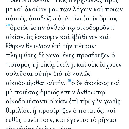
ποιεῖτε ἃ λέγω;
Πᾶς ὁ ἐρχόμενος πρός
με καὶ ἀκούων μου τῶν λόγων καὶ ποιῶν
αὐτούς, ὑποδείξω ὑμῖν τίνι ἐστὶν ὅμοιος.
ὅμοιός ἐστιν ἀνθρώπῳ οἰκοδομοῦντι
48
οἰκίαν, ὃς ἔσκαψεν καὶ ἐβάθυνεν καὶ
ἔθηκεν θεμέλιον ἐπὶ τὴν πέτραν·
πλημμύρης δὲ γενομένης προσέρηξεν ὁ
ποταμὸς τῇ οἰκίᾳ ἐκείνῃ, καὶ οὐκ ἴσχυσεν
σαλεῦσαι αὐτὴν διὰ τὸ καλῶς
οἰκοδομῆσθαι αὐτήν.
ὁ δὲ ἀκούσας καὶ
49
μὴ ποιήσας ὅμοιός ἐστιν ἀνθρώπῳ
οἰκοδομήσαντι οἰκίαν ἐπὶ τὴν γῆν χωρὶς
θεμελίου, ᾗ προσέρηξεν ὁ ποταμός, καὶ
εὐθὺς συνέπεσεν, καὶ ἐγένετο τὸ ῥῆγμα