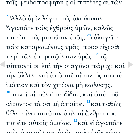
τοῖς ψευδοπροφήταις οἱ πατέρες αὐτῶν.
Ἀλλὰ ὑμῖν λέγω τοῖς ἀκούουσιν
27
Ἀγαπᾶτε τοὺς ἐχθροὺς ὑμῶν, καλῶς
ποιεῖτε τοῖς μισοῦσιν ὑμᾶς,
εὐλογεῖτε
28
τοὺς καταρωμένους ὑμᾶς, προσεύχεσθε
περὶ τῶν ἐπηρεαζόντων ὑμᾶς.
τῷ
29
τύπτοντί σε ἐπὶ τὴν σιαγόνα πάρεχε καὶ
τὴν ἄλλην, καὶ ἀπὸ τοῦ αἴροντός σου τὸ
ἱμάτιον καὶ τὸν χιτῶνα μὴ κωλύσῃς.
παντὶ αἰτοῦντί σε δίδου, καὶ ἀπὸ τοῦ
30
αἴροντος τὰ σὰ μὴ ἀπαίτει.
καὶ καθὼς
31
θέλετε ἵνα ποιῶσιν ὑμῖν οἱ ἄνθρωποι,
ποιεῖτε αὐτοῖς ὁμοίως.
καὶ εἰ ἀγαπᾶτε
32
τοὺς ἀγαπῶντας ὑμᾶς, ποία ὑμῖν χάρις