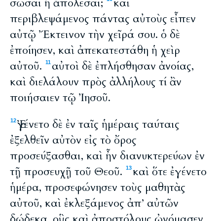
σῶσαι ἢ ἀπολέσαι;
καὶ
περιβλεψάμενος πάντας αὐτοὺς εἶπεν
αὐτῷ Ἔκτεινον τὴν χεῖρά σου. ὁ δὲ
ἐποίησεν, καὶ ἀπεκατεστάθη ἡ χεὶρ
αὐτοῦ.
αὐτοὶ δὲ ἐπλήσθησαν ἀνοίας,
11
καὶ διελάλουν πρὸς ἀλλήλους τί ἂν
ποιήσαιεν τῷ Ἰησοῦ.
Ἐγένετο δὲ ἐν ταῖς ἡμέραις ταύταις
12
ἐξελθεῖν αὐτὸν εἰς τὸ ὄρος
προσεύξασθαι, καὶ ἦν διανυκτερεύων ἐν
τῇ προσευχῇ τοῦ Θεοῦ.
καὶ ὅτε ἐγένετο
13
ἡμέρα, προσεφώνησεν τοὺς μαθητὰς
αὐτοῦ, καὶ ἐκλεξάμενος ἀπ’ αὐτῶν
δώδεκα, οὓς καὶ ἀποστόλους ὠνόμασεν,