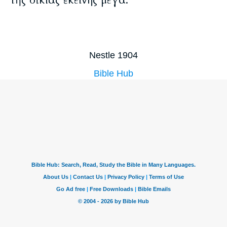
τῆς οἰκίας ἐκείνης μέγα.
Nestle 1904
Bible Hub