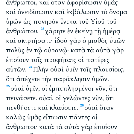
ἄνθρωποι, καὶ ὅταν ἀφορίσωσιν ὑμᾶς
καὶ ὀνειδίσωσιν καὶ ἐκβάλωσιν τὸ ὄνομα
ὑμῶν ὡς πονηρὸν ἕνεκα τοῦ Υἱοῦ τοῦ
ἀνθρώπου.
χάρητε ἐν ἐκείνῃ τῇ ἡμέρᾳ
23
καὶ σκιρτήσατε· ἰδοὺ γὰρ ὁ μισθὸς ὑμῶν
πολὺς ἐν τῷ οὐρανῷ· κατὰ τὰ αὐτὰ γὰρ
ἐποίουν τοῖς προφήταις οἱ πατέρες
αὐτῶν.
Πλὴν οὐαὶ ὑμῖν τοῖς πλουσίοις,
24
ὅτι ἀπέχετε τὴν παράκλησιν ὑμῶν.
οὐαὶ ὑμῖν, οἱ ἐμπεπλησμένοι νῦν, ὅτι
25
πεινάσετε. οὐαί, οἱ γελῶντες νῦν, ὅτι
πενθήσετε καὶ κλαύσετε.
οὐαὶ ὅταν
26
καλῶς ὑμᾶς εἴπωσιν πάντες οἱ
ἄνθρωποι· κατὰ τὰ αὐτὰ γὰρ ἐποίουν