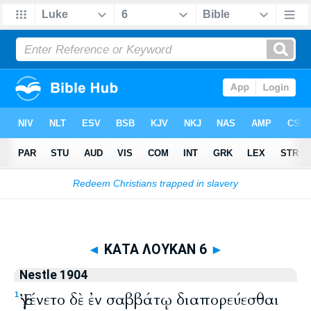
Biblia
>
Nestle 1904
> ΚΑΤΑ ΛΟΥΚΑΝ 6
◄
ΚΑΤΑ ΛΟΥΚΑΝ 6
►
Nestle 1904
Ἐγένετο δὲ ἐν σαββάτῳ διαπορεύεσθαι
1