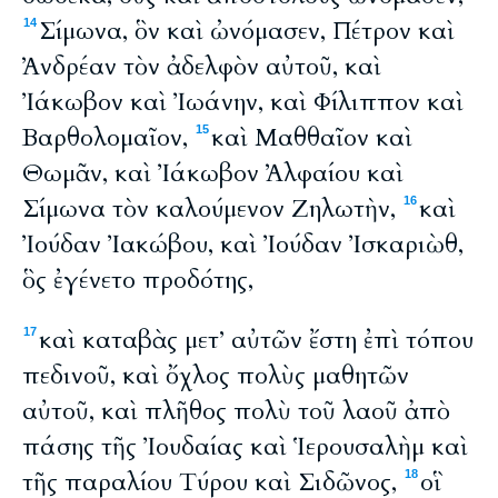
Σίμωνα, ὃν καὶ ὠνόμασεν, Πέτρον καὶ
14
Ἀνδρέαν τὸν ἀδελφὸν αὐτοῦ, καὶ
Ἰάκωβον καὶ Ἰωάνην, καὶ Φίλιππον καὶ
Βαρθολομαῖον,
καὶ Μαθθαῖον καὶ
15
Θωμᾶν, καὶ Ἰάκωβον Ἀλφαίου καὶ
Σίμωνα τὸν καλούμενον Ζηλωτὴν,
καὶ
16
Ἰούδαν Ἰακώβου, καὶ Ἰούδαν Ἰσκαριὼθ,
ὃς ἐγένετο προδότης,
καὶ καταβὰς μετ’ αὐτῶν ἔστη ἐπὶ τόπου
17
πεδινοῦ, καὶ ὄχλος πολὺς μαθητῶν
αὐτοῦ, καὶ πλῆθος πολὺ τοῦ λαοῦ ἀπὸ
πάσης τῆς Ἰουδαίας καὶ Ἱερουσαλὴμ καὶ
τῆς παραλίου Τύρου καὶ Σιδῶνος,
οἳ
18