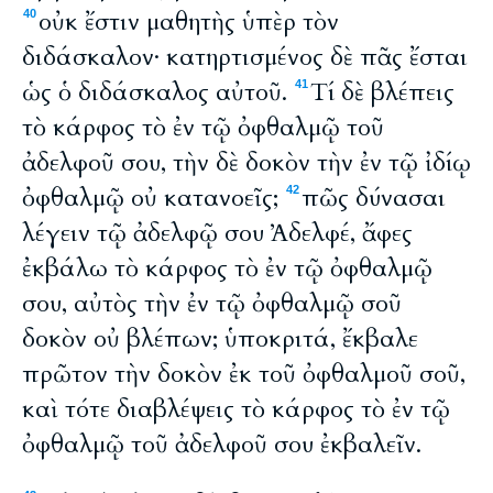
οὐκ ἔστιν μαθητὴς ὑπὲρ τὸν
40
διδάσκαλον· κατηρτισμένος δὲ πᾶς ἔσται
ὡς ὁ διδάσκαλος αὐτοῦ.
Τί δὲ βλέπεις
41
τὸ κάρφος τὸ ἐν τῷ ὀφθαλμῷ τοῦ
ἀδελφοῦ σου, τὴν δὲ δοκὸν τὴν ἐν τῷ ἰδίῳ
ὀφθαλμῷ οὐ κατανοεῖς;
πῶς δύνασαι
42
λέγειν τῷ ἀδελφῷ σου Ἀδελφέ, ἄφες
ἐκβάλω τὸ κάρφος τὸ ἐν τῷ ὀφθαλμῷ
σου, αὐτὸς τὴν ἐν τῷ ὀφθαλμῷ σοῦ
δοκὸν οὐ βλέπων; ὑποκριτά, ἔκβαλε
πρῶτον τὴν δοκὸν ἐκ τοῦ ὀφθαλμοῦ σοῦ,
καὶ τότε διαβλέψεις τὸ κάρφος τὸ ἐν τῷ
ὀφθαλμῷ τοῦ ἀδελφοῦ σου ἐκβαλεῖν.