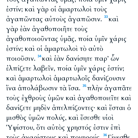
ἐστίν; καὶ γὰρ οἱ ἁμαρτωλοὶ τοὺς
ἀγαπῶντας αὐτοὺς ἀγαπῶσιν.
καὶ
33
γὰρ ἐὰν ἀγαθοποιῆτε τοὺς
ἀγαθοποιοῦντας ὑμᾶς, ποία ὑμῖν χάρις
ἐστίν; καὶ οἱ ἁμαρτωλοὶ τὸ αὐτὸ
ποιοῦσιν.
καὶ ἐὰν δανίσητε παρ’ ὧν
34
ἐλπίζετε λαβεῖν, ποία ὑμῖν χάρις ἐστίν;
καὶ ἁμαρτωλοὶ ἁμαρτωλοῖς δανίζουσιν
ἵνα ἀπολάβωσιν τὰ ἴσα.
πλὴν ἀγαπᾶτε
35
τοὺς ἐχθροὺς ὑμῶν καὶ ἀγαθοποιεῖτε καὶ
δανίζετε μηδὲν ἀπελπίζοντες· καὶ ἔσται ὁ
μισθὸς ὑμῶν πολύς, καὶ ἔσεσθε υἱοὶ
Ὑψίστου, ὅτι αὐτὸς χρηστός ἐστιν ἐπὶ
τοὺς ἀχαρίστους καὶ πονηρούς.
Γίνεσθε
36