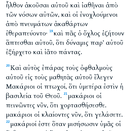
ἦλθον ἀκοῦσαι αὐτοῦ καὶ ἰαθῆναι ἀπὸ
τῶν νόσων αὐτῶν, καὶ οἱ ἐνοχλούμενοι
ἀπὸ πνευμάτων ἀκαθάρτων
ἐθεραπεύοντο·
καὶ πᾶς ὁ ὄχλος ἐζήτουν
19
ἅπτεσθαι αὐτοῦ, ὅτι δύναμις παρ’ αὐτοῦ
ἐξήρχετο καὶ ἰᾶτο πάντας.
Καὶ αὐτὸς ἐπάρας τοὺς ὀφθαλμοὺς
20
αὐτοῦ εἰς τοὺς μαθητὰς αὐτοῦ ἔλεγεν
Μακάριοι οἱ πτωχοί, ὅτι ὑμετέρα ἐστὶν ἡ
βασιλεία τοῦ Θεοῦ.
μακάριοι οἱ
21
πεινῶντες νῦν, ὅτι χορτασθήσεσθε.
μακάριοι οἱ κλαίοντες νῦν, ὅτι γελάσετε.
μακάριοί ἐστε ὅταν μισήσωσιν ὑμᾶς οἱ
22