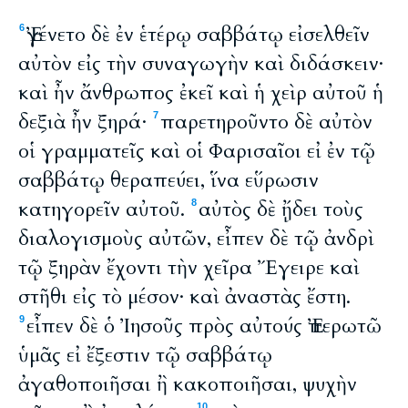
Ἐγένετο δὲ ἐν ἑτέρῳ σαββάτῳ εἰσελθεῖν
6
αὐτὸν εἰς τὴν συναγωγὴν καὶ διδάσκειν·
καὶ ἦν ἄνθρωπος ἐκεῖ καὶ ἡ χεὶρ αὐτοῦ ἡ
δεξιὰ ἦν ξηρά·
παρετηροῦντο δὲ αὐτὸν
7
οἱ γραμματεῖς καὶ οἱ Φαρισαῖοι εἰ ἐν τῷ
σαββάτῳ θεραπεύει, ἵνα εὕρωσιν
κατηγορεῖν αὐτοῦ.
αὐτὸς δὲ ᾔδει τοὺς
8
διαλογισμοὺς αὐτῶν, εἶπεν δὲ τῷ ἀνδρὶ
τῷ ξηρὰν ἔχοντι τὴν χεῖρα Ἔγειρε καὶ
στῆθι εἰς τὸ μέσον· καὶ ἀναστὰς ἔστη.
εἶπεν δὲ ὁ Ἰησοῦς πρὸς αὐτούς Ἐπερωτῶ
9
ὑμᾶς εἰ ἔξεστιν τῷ σαββάτῳ
ἀγαθοποιῆσαι ἢ κακοποιῆσαι, ψυχὴν
10