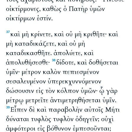
οἰκτίρμονες, καθὼς ὁ Πατὴρ ὑμῶν
οἰκτίρμων ἐστίν.
καὶ μὴ κρίνετε, καὶ οὐ μὴ κριθῆτε· καὶ
37
μὴ καταδικάζετε, καὶ οὐ μὴ
καταδικασθῆτε. ἀπολύετε, καὶ
ἀπολυθήσεσθε·
δίδοτε, καὶ δοθήσεται
38
ὑμῖν· μέτρον καλὸν πεπιεσμένον
σεσαλευμένον ὑπερεκχυννόμενον
δώσουσιν εἰς τὸν κόλπον ὑμῶν· ᾧ γὰρ
μέτρῳ μετρεῖτε ἀντιμετρηθήσεται ὑμῖν.
Εἶπεν δὲ καὶ παραβολὴν αὐτοῖς Μήτι
39
δύναται τυφλὸς τυφλὸν ὁδηγεῖν; οὐχὶ
ἀμφότεροι εἰς βόθυνον ἐμπεσοῦνται;