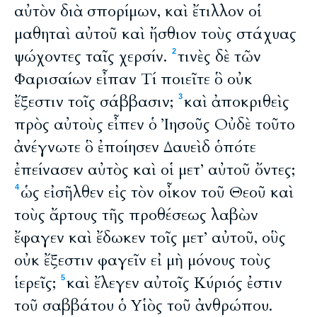
αὐτὸν διὰ σπορίμων, καὶ ἔτιλλον οἱ
μαθηταὶ αὐτοῦ καὶ ἤσθιον τοὺς στάχυας
ψώχοντες ταῖς χερσίν.
τινὲς δὲ τῶν
2
Φαρισαίων εἶπαν Τί ποιεῖτε ὃ οὐκ
ἔξεστιν τοῖς σάββασιν;
καὶ ἀποκριθεὶς
3
πρὸς αὐτοὺς εἶπεν ὁ Ἰησοῦς Οὐδὲ τοῦτο
ἀνέγνωτε ὃ ἐποίησεν Δαυεὶδ ὁπότε
ἐπείνασεν αὐτὸς καὶ οἱ μετ’ αὐτοῦ ὄντες;
ὡς εἰσῆλθεν εἰς τὸν οἶκον τοῦ Θεοῦ καὶ
4
τοὺς ἄρτους τῆς προθέσεως λαβὼν
ἔφαγεν καὶ ἔδωκεν τοῖς μετ’ αὐτοῦ, οὓς
οὐκ ἔξεστιν φαγεῖν εἰ μὴ μόνους τοὺς
ἱερεῖς;
καὶ ἔλεγεν αὐτοῖς Κύριός ἐστιν
5
τοῦ σαββάτου ὁ Υἱὸς τοῦ ἀνθρώπου.