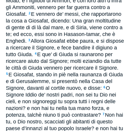
Moab, e i figliuoli di Ammon, e con loro altri d’infra
gli Ammoniti, vennero per far guerra contro a
Giosafat.
E vennero de’ messi, che rapportarono
2
la cosa a Giosafat, dicendo: Una gran moltitudine
di gente di di là dal mare, e di Siria, viene contro a
te; ed ecco, essi sono in Hasason-tamar, che è
Enghedi.
Allora Giosafat ebbe paura, e si dispose
3
a ricercare il Signore, e fece bandire il digiuno a
tutto Giuda.
E que’ di Giuda si raunarono per
4
ricercare aiuto dal Signore; molti eziandio da tutte
le città di Giuda vennero per ricercare il Signore.
E Giosafat, stando in piè nella raunanza di Giuda
5
e di Gerusalemme, si presentò nella Casa del
Signore, davanti al cortile nuovo, e disse:
O
6
Signore Iddio de’ nostri padri, non sei tu Dio nei
cieli, e non signoreggi tu sopra tutti i regni delle
nazioni? e non hai tu nella tua mano forza, e
potenza, talchè niuno ti può contrastare?
Non hai
7
tu, o Dio nostro, scacciati gli abitanti di questo
paese d’innanzi al tuo popolo Israele? e non hai tu