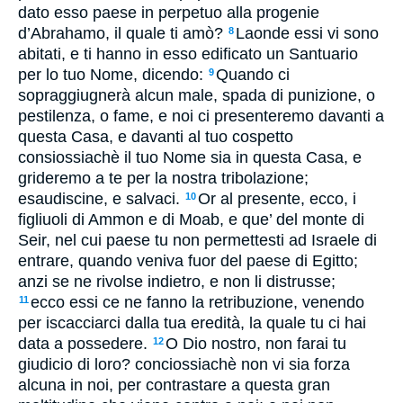
dato esso paese in perpetuo alla progenie
d’Abrahamo, il quale ti amò?
Laonde essi vi sono
8
abitati, e ti hanno in esso edificato un Santuario
per lo tuo Nome, dicendo:
Quando ci
9
sopraggiugnerà alcun male, spada di punizione, o
pestilenza, o fame, e noi ci presenteremo davanti a
questa Casa, e davanti al tuo cospetto
consiossiachè il tuo Nome sia in questa Casa, e
grideremo a te per la nostra tribolazione;
esaudiscine, e salvaci.
Or al presente, ecco, i
10
figliuoli di Ammon e di Moab, e que’ del monte di
Seir, nel cui paese tu non permettesti ad Israele di
entrare, quando veniva fuor del paese di Egitto;
anzi se ne rivolse indietro, e non li distrusse;
ecco essi ce ne fanno la retribuzione, venendo
11
per iscacciarci dalla tua eredità, la quale tu ci hai
data a possedere.
O Dio nostro, non farai tu
12
giudicio di loro? conciossiachè non vi sia forza
alcuna in noi, per contrastare a questa gran