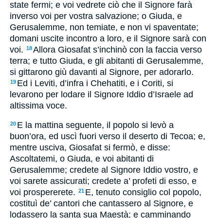
state fermi; e voi vedrete ciò che il Signore farà
inverso voi per vostra salvazione; o Giuda, e
Gerusalemme, non temiate, e non vi spaventate;
domani uscite incontro a loro, e il Signore sarà con
voi.
Allora Giosafat s’inchinò con la faccia verso
18
terra; e tutto Giuda, e gli abitanti di Gerusalemme,
si gittarono giù davanti al Signore, per adorarlo.
Ed i Leviti, d’infra i Chehatiti, e i Coriti, si
19
levarono per lodare il Signore Iddio d’Israele ad
altissima voce.
E la mattina seguente, il popolo si levò a
20
buon’ora, ed uscì fuori verso il deserto di Tecoa; e,
mentre usciva, Giosafat si fermò, e disse:
Ascoltatemi, o Giuda, e voi abitanti di
Gerusalemme; credete al Signore Iddio vostro, e
voi sarete assicurati; credete a’ profeti di esso, e
voi prospererete.
E, tenuto consiglio col popolo,
21
costituì de’ cantori che cantassero al Signore, e
lodassero la santa sua Maestà; e camminando