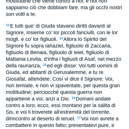
moltitudine che viene contro a noi; e noi non
sappiamo ciò che dobbiam fare; ma gli occhi nostri
son volti a te.
E tutti que’ di Giuda stavano diritti davanti al
13
Signore, insieme co’ lor piccoli fanciulli, con le lor
mogli, e co’ lor figliuoli.
Allora lo Spirito del
14
Signore fu sopra Iahaziel, figliuolo di Zaccaria,
figliuolo di Benaia, figliuolo di Ieiel, figliuolo di
Mattania Levita, d’infra i figliuoli di Asaf, nel mezzo
della raunanza,
ed egli disse: Voi tutti uomini di
15
Giuda, ed abitanti di Gerusalemme, e tu re
Giosafat, attendete: Così vi dice il Signore: Voi,
non temiate, e non vi spaventate, per questa gran
moltitudine; perciocchè questa guerra non
appartiene a voi, anzi a Dio.
Domani andate
16
contro a loro; ecco, essi montano per la salita di
Sis, e voi li troverete all’estremità del torrente,
dirincontro al deserto di Ieruel.
Voi non avrete a
17
combattere in questo fatto; presentatevi pure, e