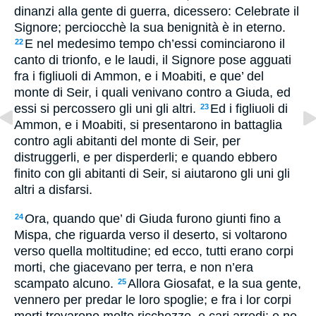
dinanzi alla gente di guerra, dicessero: Celebrate il
Signore; perciocchè la sua benignità è in eterno.
E nel medesimo tempo ch’essi cominciarono il
22
canto di trionfo, e le laudi, il Signore pose agguati
fra i figliuoli di Ammon, e i Moabiti, e que’ del
monte di Seir, i quali venivano contro a Giuda, ed
essi si percossero gli uni gli altri.
Ed i figliuoli di
23
Ammon, e i Moabiti, si presentarono in battaglia
contro agli abitanti del monte di Seir, per
distruggerli, e per disperderli; e quando ebbero
finito con gli abitanti di Seir, si aiutarono gli uni gli
altri a disfarsi.
Ora, quando que’ di Giuda furono giunti fino a
24
Mispa, che riguarda verso il deserto, si voltarono
verso quella moltitudine; ed ecco, tutti erano corpi
morti, che giacevano per terra, e non n’era
scampato alcuno.
Allora Giosafat, e la sua gente,
25
vennero per predar le loro spoglie; e fra i lor corpi
morti trovarono molte ricchezze, e cari arredi; e ne