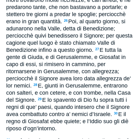
predarono tante, che non bastavano a portarle; e
stettero tre giorni a predar le spoglie; perciocchè
erano in gran quantità.
Poi, al quarto giorno, si
26
adunarono nella Valle, detta di Benedizione;
perciocchè quivi benedissero il Signore; per questa
cagione quel luogo è stato chiamato Valle di
Benedizione infino a questo giorno.
E tutta la
27
gente di Giuda, e di Gerusalemme, e Giosafat in
capo di essi, si rimisero in cammino, per
ritornarsene in Gerusalemme, con allegrezza;
perciocchè il Signore avea loro data allegrezza de’
lor nemici.
E, giunti in Gerusalemme, entrarono
28
con salteri, e con cetere, e con trombe, nella Casa
del Signore.
E lo spavento di Dio fu sopra tutti i
29
regni di que’ paesi, quando intesero che il Signore
avea combattuto contro a’ nemici d’Israele.
E il
30
regno di Giosafat ebbe quiete; e l’Iddio suo gli diè
riposo d’ogn’intorno.