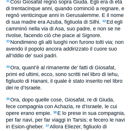
Così Giosafat regnò sopra Giuda. Egli era di età
31
di trentacinque anni, quando cominciò a regnare, e
regnò venticinque anni in Gerusalemme. E il nome
di sua madre era Azuba, figliuola di Silhi.
Ed egli
32
camminò nella via di Asa, suo padre, e non se ne
rivolse, facendo ciò che piace al Signore.
Nondimeno gli alti luoghi non furono tolti via; non
33
avendo il popolo ancora addirizzato il cuore suo
all’Iddio de’ suoi padri.
Ora, quant’è al rimanente de’ fatti di Giosafat,
34
primi ed ultimi, ecco, sono scritti nel libro di Iehu,
figliuolo di Hanani, il quale è stato inserito nel libro
dei re d’Israele.
Ora, dopo quelle cose, Giosafat, re di Giuda,
35
fece compagnia con Achazia, re d’Israele, le cui
opere erano empie.
E lo prese in sua compagnia,
36
per far navi, per far viaggi in Tarsis; e fecero le navi
in Esion-gheber.
Allora Eliezer, figliuolo di
37