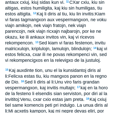
antaux cxiuj, kiuj sidas kun vi.
CXar cxiu, kiu sin
11
altigas, estos humiligita, kaj kiu sin humiligas, tiu
estos altigita.
Kaj li diris al tiu, kiu lin invitis:Kiam
12
vi faras tagmangxon aux vespermangxon, ne voku
viajn amikojn, nek viajn fratojn, nek viajn
parencojn, nek viajn ricxajn najbarojn, por ke ne
okazu, ke ili ankaux invitos vin, kaj vi ricevos
rekompencon.
Sed kiam vi faras festenon, invitu
13
malricxulojn, kriplulojn, lamulojn, blindulojn;
kaj vi
14
estos felicxa, cxar ili ne povas rekompenci vin, sed
vi rekompencigxos en la relevigxo de la justuloj.
Kaj auxdinte tion, unu el la kunsidantoj diris al
15
li:Felicxa estas tiu, kiu mangxos panon en la regno
de Dio.
Sed li diris al li:Unu viro faris grandan
16
vespermangxon, kaj invitis multajn;
kaj en la horo
17
de la festeno li elsendis sian serviston, por diri al la
invititoj:Venu, cxar cxio estas jam preta.
Kaj cxiuj
18
tiel same komencis peti pri indulgo. La unua diris al
li:Mi acxetis kampon, kaj mi nepre devas eliri, por