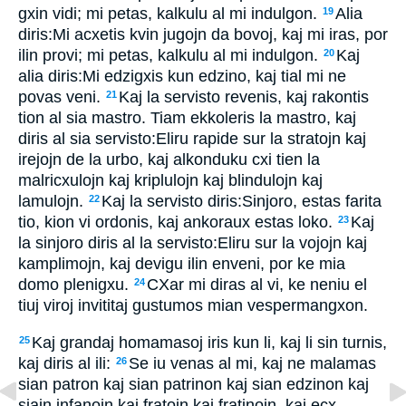
gxin vidi; mi petas, kalkulu al mi indulgon.
Alia
19
diris:Mi acxetis kvin jugojn da bovoj, kaj mi iras, por
ilin provi; mi petas, kalkulu al mi indulgon.
Kaj
20
alia diris:Mi edzigxis kun edzino, kaj tial mi ne
povas veni.
Kaj la servisto revenis, kaj rakontis
21
tion al sia mastro. Tiam ekkoleris la mastro, kaj
diris al sia servisto:Eliru rapide sur la stratojn kaj
irejojn de la urbo, kaj alkonduku cxi tien la
malricxulojn kaj kriplulojn kaj blindulojn kaj
lamulojn.
Kaj la servisto diris:Sinjoro, estas farita
22
tio, kion vi ordonis, kaj ankoraux estas loko.
Kaj
23
la sinjoro diris al la servisto:Eliru sur la vojojn kaj
kamplimojn, kaj devigu ilin enveni, por ke mia
domo plenigxu.
CXar mi diras al vi, ke neniu el
24
tiuj viroj invititaj gustumos mian vespermangxon.
Kaj grandaj homamasoj iris kun li, kaj li sin turnis,
25
kaj diris al ili:
Se iu venas al mi, kaj ne malamas
26
sian patron kaj sian patrinon kaj sian edzinon kaj
siajn infanojn kaj fratojn kaj fratinojn, kaj ecx