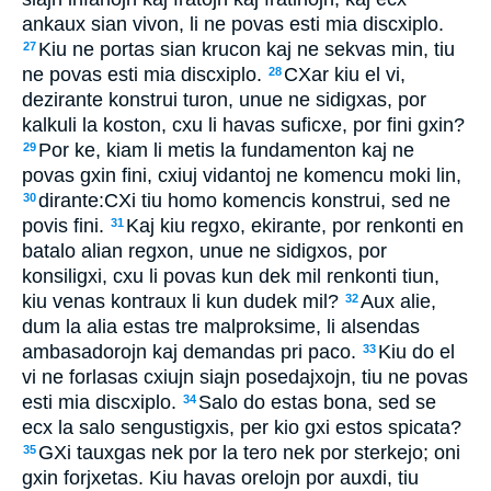
ankaux sian vivon, li ne povas esti mia discxiplo.
Kiu ne portas sian krucon kaj ne sekvas min, tiu
27
ne povas esti mia discxiplo.
CXar kiu el vi,
28
dezirante konstrui turon, unue ne sidigxas, por
kalkuli la koston, cxu li havas suficxe, por fini gxin?
Por ke, kiam li metis la fundamenton kaj ne
29
povas gxin fini, cxiuj vidantoj ne komencu moki lin,
dirante:CXi tiu homo komencis konstrui, sed ne
30
povis fini.
Kaj kiu regxo, ekirante, por renkonti en
31
batalo alian regxon, unue ne sidigxos, por
konsiligxi, cxu li povas kun dek mil renkonti tiun,
kiu venas kontraux li kun dudek mil?
Aux alie,
32
dum la alia estas tre malproksime, li alsendas
ambasadorojn kaj demandas pri paco.
Kiu do el
33
vi ne forlasas cxiujn siajn posedajxojn, tiu ne povas
esti mia discxiplo.
Salo do estas bona, sed se
34
ecx la salo sengustigxis, per kio gxi estos spicata?
GXi tauxgas nek por la tero nek por sterkejo; oni
35
gxin forjxetas. Kiu havas orelojn por auxdi, tiu