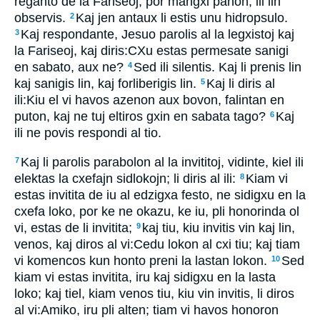
reganto de la Fariseoj, por mangxi panon, ili lin
observis.
Kaj jen antaux li estis unu hidropsulo.
2
Kaj respondante, Jesuo parolis al la legxistoj kaj
3
la Fariseoj, kaj diris:CXu estas permesate sanigi
en sabato, aux ne?
Sed ili silentis. Kaj li prenis lin
4
kaj sanigis lin, kaj forliberigis lin.
Kaj li diris al
5
ili:Kiu el vi havos azenon aux bovon, falintan en
puton, kaj ne tuj eltiros gxin en sabata tago?
Kaj
6
ili ne povis respondi al tio.
Kaj li parolis parabolon al la invititoj, vidinte, kiel ili
7
elektas la cxefajn sidlokojn; li diris al ili:
Kiam vi
8
estas invitita de iu al edzigxa festo, ne sidigxu en la
cxefa loko, por ke ne okazu, ke iu, pli honorinda ol
vi, estas de li invitita;
kaj tiu, kiu invitis vin kaj lin,
9
venos, kaj diros al vi:Cedu lokon al cxi tiu; kaj tiam
vi komencos kun honto preni la lastan lokon.
Sed
10
kiam vi estas invitita, iru kaj sidigxu en la lasta
loko; kaj tiel, kiam venos tiu, kiu vin invitis, li diros
al vi:Amiko, iru pli alten; tiam vi havos honoron