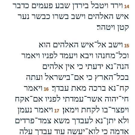
וירד ויטבל בירדן שבע פעמים כדבר
14
איש האלהים וישב בשרו כבשר נער
קטן ויטהר׃
וישב אל־איש האלהים הוא
15
וכל־מחנהו ויבא ויעמד לפניו ויאמר
הנה־נא ידעתי כי אין אלהים
בכל־הארץ כי אם־בישראל ועתה
קח־נא ברכה מאת עבדך׃
ויאמר
16
חי־יהוה אשר־עמדתי לפניו אם־אקח
ויפצר־בו לקחת וימאן׃
ויאמר נעמן
17
ולא יתן־נא לעבדך משא צמד־פרדים
אדמה כי לוא־יעשה עוד עבדך עלה