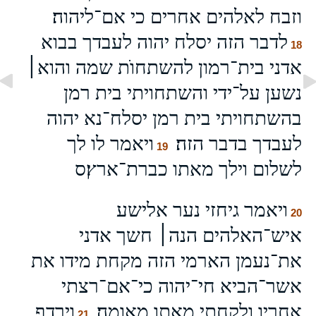
וזבח לאלהים אחרים כי אם־ליהוה׃
לדבר הזה יסלח יהוה לעבדך בבוא
18
אדני בית־רמון להשתחוֺת שמה והוא׀
נשען על־ידי והשתחויתי בית רמן
בהשתחויתי בית רמן יסלח־נא יהוה
לעבדך בדבר הזה׃
ויאמר לו לך
19
לשלום וילך מאתו כברת־ארץ׃ס
ויאמר גיחזי נער אלישע
20
איש־האלהים הנה׀ חשך אדני
את־נעמן הארמי הזה מקחת מידו את
אשר־הביא חי־יהוה כי־אם־רצתי
אחריו ולקחתי מאתו מאומה׃
וירדף
21