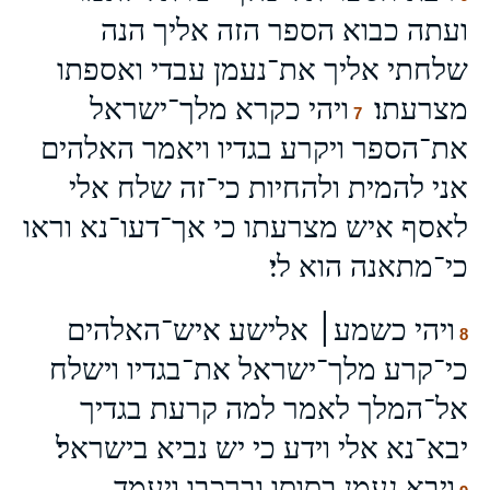
ועתה כבוא הספר הזה אליך הנה
שלחתי אליך את־נעמן עבדי ואספתו
מצרעתו׃
ויהי כקרא מלך־ישראל
7
את־הספר ויקרע בגדיו ויאמר האלהים
אני להמית ולהחיות כי־זה שלח אלי
לאסף איש מצרעתו כי אך־דעו־נא וראו
כי־מתאנה הוא לי׃
ויהי כשמע׀ אלישע איש־האלהים
8
כי־קרע מלך־ישראל את־בגדיו וישלח
אל־המלך לאמר למה קרעת בגדיך
יבא־נא אלי וידע כי יש נביא בישראל׃
ויבא נעמן בסוסו וברכבו ויעמד