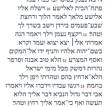
9
פתח־הבית לאלישע׃
וישלח אליו
10
אלישע מלאך לאמר הלוך ורחצת
שבע־פעמים בירדן וישב בשרך לך
וטהר׃
ויקצף נעמן וילך ויאמר הנה
11
אמרתי אלי׀ יצא יצוא ועמד וקרא
בשם־יהוה אלהיו והניף ידו אל־המקום
ואסף המצרע׃
הלא טוב אבנה ופרפר
12
נהרות דמשק מכל מימי ישראל
הלא־ארחץ בהם וטהרתי ויפן וילך
בחמה׃
ויגשו עבדיו וידברו אליו ויאמרו
13
אבי דבר גדול הנביא דבר אליך הלוא
תעשה ואף כי־אמר אליך רחץ וטהר׃