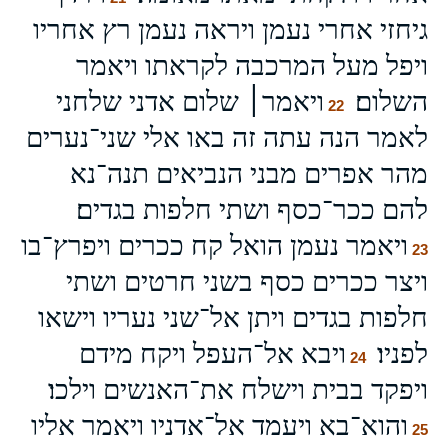
גיחזי אחרי נעמן ויראה נעמן רץ אחריו
ויפל מעל המרכבה לקראתו ויאמר
השלום׃
ויאמר׀ שלום אדני שלחני
22
לאמר הנה עתה זה באו אלי שני־נערים
מהר אפרים מבני הנביאים תנה־נא
להם ככר־כסף ושתי חלפות בגדים׃
ויאמר נעמן הואל קח ככרים ויפרץ־בו
23
ויצר ככרים כסף בשני חרטים ושתי
חלפות בגדים ויתן אל־שני נעריו וישאו
לפניו׃
ויבא אל־העפל ויקח מידם
24
ויפקד בבית וישלח את־האנשים וילכו׃
והוא־בא ויעמד אל־אדניו ויאמר אליו
25