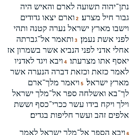
נתן־יהוה תשועה לארם והאיש היה
גבור חיל מצרע׃
וארם יצאו גדודים
2
וישבו מארץ ישראל נערה קטנה ותהי
לפני אשת נעמן׃
ותאמר אל־גברתה
3
אחלי אדני לפני הנביא אשר בשמרון אז
יאסף אתו מצרעתו׃
ויבא ויגד לאדניו
4
לאמר כזאת וכזאת דברה הנערה אשר
מארץ ישראל׃
ויאמר מלך־ארם
5
לך־בא ואשלחה ספר אל־מלך ישראל
וילך ויקח בידו עשר ככרי־כסף וששת
אלפים זהב ועשר חליפות בגדים׃
ויבא הספר אל־מלך ישראל לאמר
6