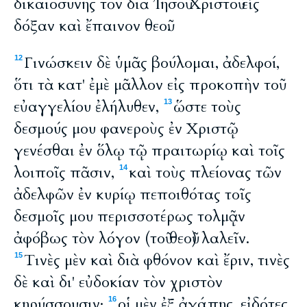
δικαιοσύνης τὸν διὰ Ἰησοῦ Χριστοῦ εἰς
δόξαν καὶ ἔπαινον θεοῦ.
Γινώσκειν δὲ ὑμᾶς βούλομαι, ἀδελφοί,
12
ὅτι τὰ κατ' ἐμὲ μᾶλλον εἰς προκοπὴν τοῦ
εὐαγγελίου ἐλήλυθεν,
ὥστε τοὺς
13
δεσμούς μου φανεροὺς ἐν Χριστῷ
γενέσθαι ἐν ὅλῳ τῷ πραιτωρίῳ καὶ τοῖς
λοιποῖς πᾶσιν,
καὶ τοὺς πλείονας τῶν
14
ἀδελφῶν ἐν κυρίῳ πεποιθότας τοῖς
δεσμοῖς μου περισσοτέρως τολμᾷν
ἀφόβως τὸν λόγον (τοῦ θεοῦ) λαλεῖν.
Τινὲς μὲν καὶ διὰ φθόνον καὶ ἔριν, τινὲς
15
δὲ καὶ δι' εὐδοκίαν τὸν χριστὸν
κηρύσσουσιν·
οἱ μὲν ἐξ ἀγάπης, εἰδότες
16