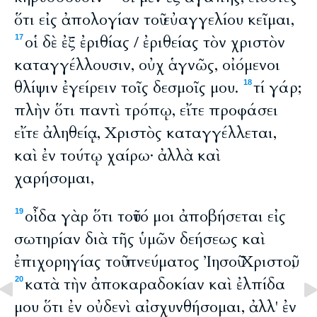
ὅτι εἰς ἀπολογίαν τοῦ εὐαγγελίου κεῖμαι,
οἱ δὲ ἐξ ἐριθίας / ἐριθείας τὸν χριστὸν
17
καταγγέλλουσιν, οὐχ ἁγνῶς, οἰόμενοι
θλίψιν ἐγείρειν τοῖς δεσμοῖς μου.
τί γάρ;
18
πλὴν ὅτι παντὶ τρόπῳ, εἴτε προφάσει
εἴτε ἀληθείᾳ, Χριστὸς καταγγέλλεται,
καὶ ἐν τούτῳ χαίρω· ἀλλὰ καὶ
χαρήσομαι,
οἶδα γὰρ ὅτι τοῦτό μοι ἀποβήσεται εἰς
19
σωτηρίαν διὰ τῆς ὑμῶν δεήσεως καὶ
ἐπιχορηγίας τοῦ πνεύματος Ἰησοῦ Χριστοῦ,
κατὰ τὴν ἀποκαραδοκίαν καὶ ἐλπίδα
20
μου ὅτι ἐν οὐδενὶ αἰσχυνθήσομαι, ἀλλ' ἐν