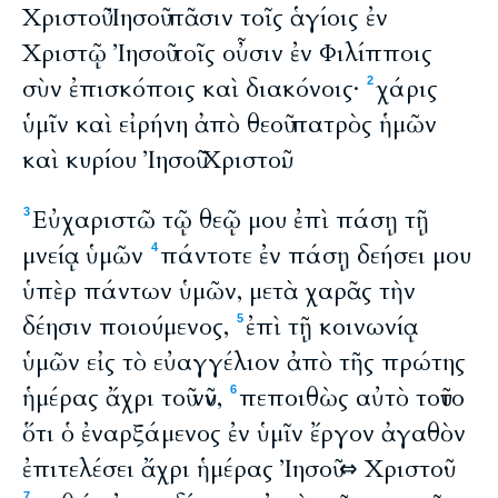
Χριστοῦ Ἰησοῦ πᾶσιν τοῖς ἁγίοις ἐν
Χριστῷ Ἰησοῦ τοῖς οὖσιν ἐν Φιλίπποις
σὺν ἐπισκόποις καὶ διακόνοις·
χάρις
2
ὑμῖν καὶ εἰρήνη ἀπὸ θεοῦ πατρὸς ἡμῶν
καὶ κυρίου Ἰησοῦ Χριστοῦ.
Εὐχαριστῶ τῷ θεῷ μου ἐπὶ πάσῃ τῇ
3
μνείᾳ ὑμῶν
πάντοτε ἐν πάσῃ δεήσει μου
4
ὑπὲρ πάντων ὑμῶν, μετὰ χαρᾶς τὴν
δέησιν ποιούμενος,
ἐπὶ τῇ κοινωνίᾳ
5
ὑμῶν εἰς τὸ εὐαγγέλιον ἀπὸ τῆς πρώτης
ἡμέρας ἄχρι τοῦ νῦν,
πεποιθὼς αὐτὸ τοῦτο
6
ὅτι ὁ ἐναρξάμενος ἐν ὑμῖν ἔργον ἀγαθὸν
ἐπιτελέσει ἄχρι ἡμέρας Ἰησοῦ ⇔ Χριστοῦ·
7