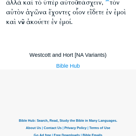
ἀλλὰ καὶ τὸ ὑπὲρ αὐτοῦ πάσχειν,
τὸν
30
αὐτὸν ἀγῶνα ἔχοντες οἷον εἴδετε ἐν ἐμοὶ
καὶ νῦν ἀκούετε ἐν ἐμοί.
Westcott and Hort [NA Variants)
Bible Hub