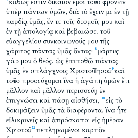
καθώς ἐστιν δίκαιον ἐμοὶ τοῦτο φρονεῖν
ὑπὲρ πάντων ὑμῶν, διὰ τὸ ἔχειν με ἐν τῇ
καρδίᾳ ὑμᾶς, ἔν τε τοῖς δεσμοῖς μου καὶ
ἐν τῇ ἀπολογίᾳ καὶ βεβαιώσει τοῦ
εὐαγγελίου συνκοινωνούς μου τῆς
χάριτος πάντας ὑμᾶς ὄντας·
μάρτυς
8
γάρ μου ὁ θεός, ὡς ἐπιποθῶ πάντας
ὑμᾶς ἐν σπλάγχνοις Χριστοῦ Ἰησοῦ.
καὶ
9
τοῦτο προσεύχομαι ἵνα ἡ ἀγάπη ὑμῶν ἔτι
μᾶλλον καὶ μᾶλλον περισσεύῃ ἐν
ἐπιγνώσει καὶ πάσῃ αἰσθήσει,
εἰς τὸ
10
δοκιμάζειν ὑμᾶς τὰ διαφέροντα, ἵνα ἦτε
εἰλικρινεῖς καὶ ἀπρόσκοποι εἰς ἡμέραν
Χριστοῦ,
πεπληρωμένοι καρπὸν
11