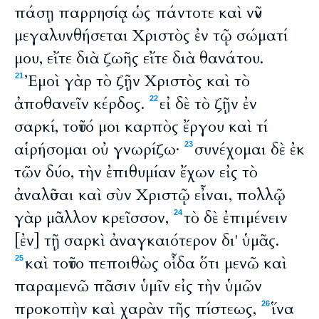
πάσῃ παρρησίᾳ ὡς πάντοτε καὶ νῦν
μεγαλυνθήσεται Χριστὸς ἐν τῷ σώματί
μου, εἴτε διὰ ζωῆς εἴτε διὰ θανάτου.
Ἐμοὶ γὰρ τὸ ζῇν Χριστὸς καὶ τὸ
21
ἀποθανεῖν κέρδος.
εἰ δὲ τὸ ζῇν ἐν
22
σαρκί, τοῦτό μοι καρπὸς ἔργου καὶ τί
αἱρήσομαι οὐ γνωρίζω·
συνέχομαι δὲ ἐκ
23
τῶν δύο, τὴν ἐπιθυμίαν ἔχων εἰς τὸ
ἀναλῦσαι καὶ σὺν Χριστῷ εἶναι, πολλῷ
γὰρ μᾶλλον κρεῖσσον,
τὸ δὲ ἐπιμένειν
24
[ἐν] τῇ σαρκὶ ἀναγκαιότερον δι' ὑμᾶς.
καὶ τοῦτο πεποιθὼς οἶδα ὅτι μενῶ καὶ
25
παραμενῶ πᾶσιν ὑμῖν εἰς τὴν ὑμῶν
προκοπὴν καὶ χαρὰν τῆς πίστεως,
ἵνα
26