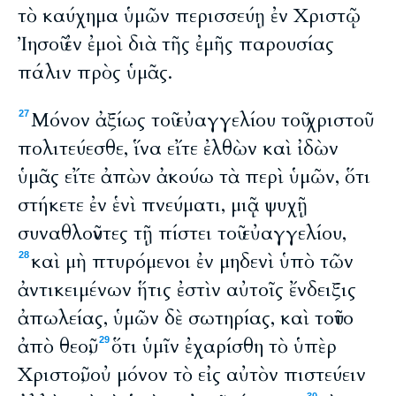
τὸ καύχημα ὑμῶν περισσεύῃ ἐν Χριστῷ
Ἰησοῦ ἐν ἐμοὶ διὰ τῆς ἐμῆς παρουσίας
πάλιν πρὸς ὑμᾶς.
Μόνον ἀξίως τοῦ εὐαγγελίου τοῦ χριστοῦ
27
πολιτεύεσθε, ἵνα εἴτε ἐλθὼν καὶ ἰδὼν
ὑμᾶς εἴτε ἀπὼν ἀκούω τὰ περὶ ὑμῶν, ὅτι
στήκετε ἐν ἑνὶ πνεύματι, μιᾷ ψυχῇ
συναθλοῦντες τῇ πίστει τοῦ εὐαγγελίου,
καὶ μὴ πτυρόμενοι ἐν μηδενὶ ὑπὸ τῶν
28
ἀντικειμένων ἥτις ἐστὶν αὐτοῖς ἔνδειξις
ἀπωλείας, ὑμῶν δὲ σωτηρίας, καὶ τοῦτο
ἀπὸ θεοῦ,
ὅτι ὑμῖν ἐχαρίσθη τὸ ὑπὲρ
29
Χριστοῦ, οὐ μόνον τὸ εἰς αὐτὸν πιστεύειν