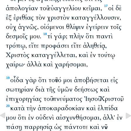
ἀπολογίαν τοῦ εὐαγγελίου κεῖμαι,
οἱ δὲ
17
ἐξ ἐριθίας τὸν χριστὸν καταγγέλλουσιν,
οὐχ ἁγνῶς, οἰόμενοι θλίψιν ἐγείρειν τοῖς
δεσμοῖς μου.
τί γάρ; πλὴν ὅτι παντὶ
18
τρόπῳ, εἴτε προφάσει εἴτε ἀληθείᾳ,
Χριστὸς καταγγέλλεται, καὶ ἐν τούτῳ
χαίρω· ἀλλὰ καὶ χαρήσομαι,
οἶδα γὰρ ὅτι τοῦτό μοι ἀποβήσεται εἰς
19
σωτηρίαν διὰ τῆς ὑμῶν δεήσεως καὶ
ἐπιχορηγίας τοῦ πνεύματος Ἰησοῦ Χριστοῦ,
κατὰ τὴν ἀποκαραδοκίαν καὶ ἐλπίδα
20
μου ὅτι ἐν οὐδενὶ αἰσχυνθήσομαι, ἀλλ' ἐν
πάσῃ παρρησίᾳ ὡς πάντοτε καὶ νῦν