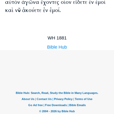
αὐτὸν ἀγῶνα ἔχοντες οἷον εἴδετε ἐν ἐμοὶ
καὶ νῦν ἀκούετε ἐν ἐμοί.
WH 1881
Bible Hub