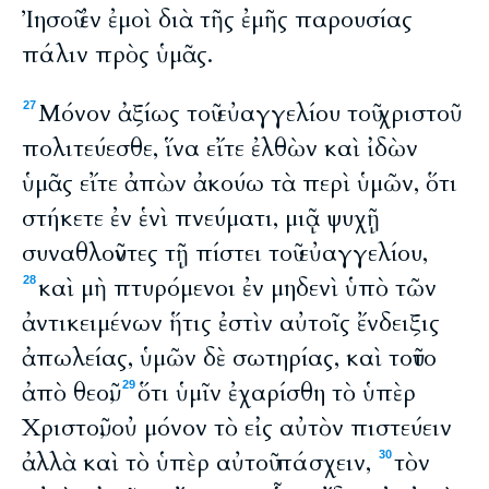
Ἰησοῦ ἐν ἐμοὶ διὰ τῆς ἐμῆς παρουσίας
πάλιν πρὸς ὑμᾶς.
Μόνον ἀξίως τοῦ εὐαγγελίου τοῦ χριστοῦ
27
πολιτεύεσθε, ἵνα εἴτε ἐλθὼν καὶ ἰδὼν
ὑμᾶς εἴτε ἀπὼν ἀκούω τὰ περὶ ὑμῶν, ὅτι
στήκετε ἐν ἑνὶ πνεύματι, μιᾷ ψυχῇ
συναθλοῦντες τῇ πίστει τοῦ εὐαγγελίου,
καὶ μὴ πτυρόμενοι ἐν μηδενὶ ὑπὸ τῶν
28
ἀντικειμένων ἥτις ἐστὶν αὐτοῖς ἔνδειξις
ἀπωλείας, ὑμῶν δὲ σωτηρίας, καὶ τοῦτο
ἀπὸ θεοῦ,
ὅτι ὑμῖν ἐχαρίσθη τὸ ὑπὲρ
29
Χριστοῦ, οὐ μόνον τὸ εἰς αὐτὸν πιστεύειν
ἀλλὰ καὶ τὸ ὑπὲρ αὐτοῦ πάσχειν,
τὸν
30