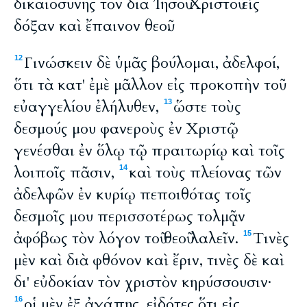
δικαιοσύνης τὸν διὰ Ἰησοῦ Χριστοῦ εἰς
δόξαν καὶ ἔπαινον θεοῦ.
Γινώσκειν δὲ ὑμᾶς βούλομαι, ἀδελφοί,
12
ὅτι τὰ κατ' ἐμὲ μᾶλλον εἰς προκοπὴν τοῦ
εὐαγγελίου ἐλήλυθεν,
ὥστε τοὺς
13
δεσμούς μου φανεροὺς ἐν Χριστῷ
γενέσθαι ἐν ὅλῳ τῷ πραιτωρίῳ καὶ τοῖς
λοιποῖς πᾶσιν,
καὶ τοὺς πλείονας τῶν
14
ἀδελφῶν ἐν κυρίῳ πεποιθότας τοῖς
δεσμοῖς μου περισσοτέρως τολμᾷν
ἀφόβως τὸν λόγον τοῦ θεοῦ λαλεῖν.
Τινὲς
15
μὲν καὶ διὰ φθόνον καὶ ἔριν, τινὲς δὲ καὶ
δι' εὐδοκίαν τὸν χριστὸν κηρύσσουσιν·
οἱ μὲν ἐξ ἀγάπης, εἰδότες ὅτι εἰς
16