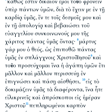
καθώς ἐστιν δίκαιον ἐμοὶ τοῦτο φρονεῖν
ὑπὲρ πάντων ὑμῶν, διὰ τὸ ἔχειν με ἐν τῇ
καρδίᾳ ὑμᾶς, ἔν τε τοῖς δεσμοῖς μου καὶ
ἐν τῇ ἀπολογίᾳ καὶ βεβαιώσει τοῦ
εὐαγγελίου συνκοινωνούς μου τῆς
χάριτος πάντας ὑμᾶς ὄντας·
μάρτυς
8
γάρ μου ὁ θεός, ὡς ἐπιποθῶ πάντας
ὑμᾶς ἐν σπλάγχνοις Χριστοῦ Ἰησοῦ.
καὶ
9
τοῦτο προσεύχομαι ἵνα ἡ ἀγάπη ὑμῶν ἔτι
μᾶλλον καὶ μᾶλλον περισσεύῃ ἐν
ἐπιγνώσει καὶ πάσῃ αἰσθήσει,
εἰς τὸ
10
δοκιμάζειν ὑμᾶς τὰ διαφέροντα, ἵνα ἦτε
εἰλικρινεῖς καὶ ἀπρόσκοποι εἰς ἡμέραν
Χριστοῦ,
πεπληρωμένοι καρπὸν
11