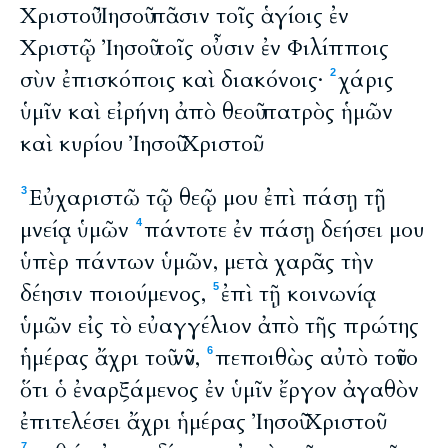
Χριστοῦ Ἰησοῦ πᾶσιν τοῖς ἁγίοις ἐν
Χριστῷ Ἰησοῦ τοῖς οὖσιν ἐν Φιλίπποις
σὺν ἐπισκόποις καὶ διακόνοις·
χάρις
2
ὑμῖν καὶ εἰρήνη ἀπὸ θεοῦ πατρὸς ἡμῶν
καὶ κυρίου Ἰησοῦ Χριστοῦ.
Εὐχαριστῶ τῷ θεῷ μου ἐπὶ πάσῃ τῇ
3
μνείᾳ ὑμῶν
πάντοτε ἐν πάσῃ δεήσει μου
4
ὑπὲρ πάντων ὑμῶν, μετὰ χαρᾶς τὴν
δέησιν ποιούμενος,
ἐπὶ τῇ κοινωνίᾳ
5
ὑμῶν εἰς τὸ εὐαγγέλιον ἀπὸ τῆς πρώτης
ἡμέρας ἄχρι τοῦ νῦν,
πεποιθὼς αὐτὸ τοῦτο
6
ὅτι ὁ ἐναρξάμενος ἐν ὑμῖν ἔργον ἀγαθὸν
ἐπιτελέσει ἄχρι ἡμέρας Ἰησοῦ Χριστοῦ·
7