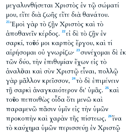
μεγαλυνθήσεται Χριστὸς ἐν τῷ σώματί
μου, εἴτε διὰ ζωῆς εἴτε διὰ θανάτου.
Ἐμοὶ γὰρ τὸ ζῇν Χριστὸς καὶ τὸ
21
ἀποθανεῖν κέρδος.
εἰ δὲ τὸ ζῇν ἐν
22
σαρκί, τοῦτό μοι καρπὸς ἔργου, καὶ τί
αἱρήσομαι οὐ γνωρίζω·
συνέχομαι δὲ ἐκ
23
τῶν δύο, τὴν ἐπιθυμίαν ἔχων εἰς τὸ
ἀναλῦσαι καὶ σὺν Χριστῷ εἶναι, πολλῷ
γὰρ μᾶλλον κρεῖσσον,
τὸ δὲ ἐπιμένειν
24
τῇ σαρκὶ ἀναγκαιότερον δι' ὑμᾶς.
καὶ
25
τοῦτο πεποιθὼς οἶδα ὅτι μενῶ καὶ
παραμενῶ πᾶσιν ὑμῖν εἰς τὴν ὑμῶν
προκοπὴν καὶ χαρὰν τῆς πίστεως,
ἵνα
26
τὸ καύχημα ὑμῶν περισσεύῃ ἐν Χριστῷ