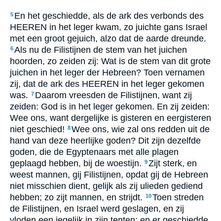
En het geschiedde, als de ark des verbonds des
5
HEEREN in het leger kwam, zo juichte gans Israel
met een groot gejuich, alzo dat de aarde dreunde.
Als nu de Filistijnen de stem van het juichen
6
hoorden, zo zeiden zij: Wat is de stem van dit grote
juichen in het leger der Hebreen? Toen vernamen
zij, dat de ark des HEEREN in het leger gekomen
was.
Daarom vreesden de Filistijnen, want zij
7
zeiden: God is in het leger gekomen. En zij zeiden:
Wee ons, want dergelijke is gisteren en eergisteren
niet geschied!
Wee ons, wie zal ons redden uit de
8
hand van deze heerlijke goden? Dit zijn dezelfde
goden, die de Egyptenaars met alle plagen
geplaagd hebben, bij de woestijn.
Zijt sterk, en
9
weest mannen, gij Filistijnen, opdat gij de Hebreen
niet misschien dient, gelijk als zij ulieden gediend
hebben; zo zijt mannen, en strijdt.
Toen streden
10
de Filistijnen, en Israel werd geslagen, en zij
vloden een iegelijk in zijn tenten; en er geschiedde