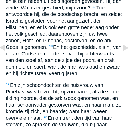
en ik ben heden uit de slagorden gevloden. Hij dan
zeide: Wat is er geschied, mijn zoon?
Toen
17
antwoordde hij, die de boodschap bracht, en zeide:
Israel is gevloden voor het aangezicht der
Filistijnen, en er is ook een grote nederlaag onder
het volk geschied; daarenboven zijn uw twee
zonen, Hofni en Pinehas, gestorven, en de ark
Gods is genomen.
En het geschiedde, als hij van
18
de ark Gods vermeldde, zo viel hij achterwaarts
van den stoel af, aan de zijde der poort, en brak
den nek, en stierf; want de man was oud en zwaar;
en hij richtte Israel veertig jaren.
En zijn schoondochter, de huisvrouw van
19
Pinehas, was bevrucht, zij zou baren; als deze de
tijding hoorde, dat de ark Gods genomen was, en
haar schoonvader gestorven was, en haar man, zo
kromde zij zich, en baarde; want haar weeen
overvielen haar.
En omtrent den tijd van haar
20
sterven, zo spraken de vrouwen, die bij haar