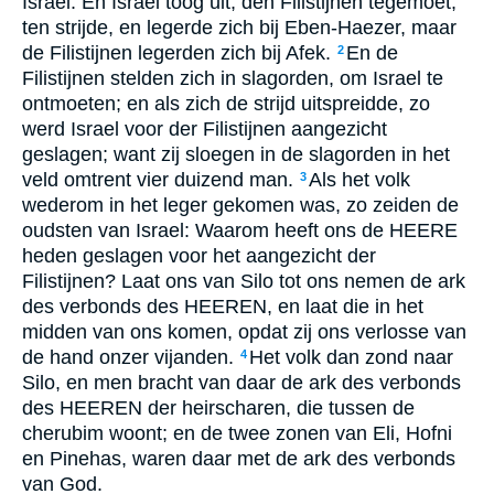
Israel. En Israel toog uit, den Filistijnen tegemoet,
ten strijde, en legerde zich bij Eben-Haezer, maar
de Filistijnen legerden zich bij Afek.
En de
2
Filistijnen stelden zich in slagorden, om Israel te
ontmoeten; en als zich de strijd uitspreidde, zo
werd Israel voor der Filistijnen aangezicht
geslagen; want zij sloegen in de slagorden in het
veld omtrent vier duizend man.
Als het volk
3
wederom in het leger gekomen was, zo zeiden de
oudsten van Israel: Waarom heeft ons de HEERE
heden geslagen voor het aangezicht der
Filistijnen? Laat ons van Silo tot ons nemen de ark
des verbonds des HEEREN, en laat die in het
midden van ons komen, opdat zij ons verlosse van
de hand onzer vijanden.
Het volk dan zond naar
4
Silo, en men bracht van daar de ark des verbonds
des HEEREN der heirscharen, die tussen de
cherubim woont; en de twee zonen van Eli, Hofni
en Pinehas, waren daar met de ark des verbonds
van God.