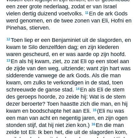
een zeer grote nederlaag, zodat er van Israel
vielen dertig duizend voetvolks.
En de ark Gods
11
werd genomen, en de twee zonen van Eli, Hofni en
Pinehas, stierven.
Toen liep er een Benjaminiet uit de slagorden, en
12
kwam te Silo denzelfden dag; en zijn klederen
waren gescheurd, en er was aarde op zijn hoofd.
En als hij kwam, ziet, zo zat Eli op een stoel aan
13
de zijde van den weg, uitziende; want zijn hart was
sidderende vanwege de ark Gods. Als die man
kwam, om zulks te verkondigen in de stad, toen
schreeuwde de ganse stad.
En als Eli de stem
14
des geroeps hoorde, zo zeide hij: Wat is de stem
dezer beroerte? Toen haastte zich die man, en hij
kwam en boodschapte het aan Eli.
(Eli nu was
15
een man van acht en negentig jaren, en zijn ogen
stonden stijf, dat hij niet zien kon.)
En die man
16
zeide tot Eli: Ik ben het, die uit de slagorden kom,