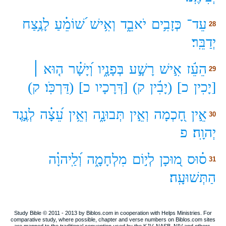
עֵד־
כְּזָבִ֥ים
יֹאבֵ֑ד
וְאִ֥ישׁ
שׁ֝וֹמֵ֗עַ
לָנֶ֥צַח
28
יְדַבֵּֽר׃
הֵעֵ֬ז
אִ֣ישׁ
רָשָׁ֣ע
בְּפָנָ֑יו
וְ֝יָשָׁ֗ר
ה֤וּא ׀
29
[יָכִין
כ]
(יָבִ֬ין
ק)
[דְּרָכָיו
כ]
(דַּרְכֹּֽו׃
ק)
אֵ֣ין
חָ֭כְמָה
וְאֵ֣ין
תְּבוּנָ֑ה
וְאֵ֥ין
עֵ֝צָ֗ה
לְנֶ֣גֶד
30
יְהוָֽה׃
פ
ס֗וּס
מ֭וּכָן
לְי֣וֹם
מִלְחָמָ֑ה
וְ֝לַֽיהוָ֗ה
31
הַתְּשׁוּעָֽה׃
Study Bible © 2011 - 2013 by Biblos.com in cooperation with Helps Ministries. For
comparative study, where possible, chapter and verse numbers on Biblos.com sites