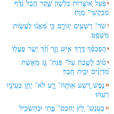
פֹּ֣עַל
א֭וֹצָרוֹת
בִּלְשׁ֣וֹן
שָׁ֑קֶר
הֶ֥בֶל
נִ֝דָּ֗ף
6
מְבַקְשֵׁי־
מָֽוֶת׃
שֹׁד־
רְשָׁעִ֥ים
יְגוֹרֵ֑ם
כִּ֥י
מֵ֝אֲנ֗וּ
לַעֲשׂ֥וֹת
7
מִשְׁפָּֽט׃
הֲפַכְפַּ֬ךְ
דֶּ֣רֶךְ
אִ֣ישׁ
וָזָ֑ר
וְ֝זַ֗ךְ
יָשָׁ֥ר
פָּעֳלֽוֹ׃
8
ט֗וֹב
לָשֶׁ֥בֶת
עַל־
פִּנַּת־
גָּ֑ג
מֵאֵ֥שֶׁת
9
מִ֝דְיָנִ֗ים
וּבֵ֥ית
חָֽבֶר׃
נֶ֣פֶשׁ
רָ֭שָׁע
אִוְּתָה־
רָ֑ע
לֹא־
יֻחַ֖ן
בְּעֵינָ֣יו
10
רֵעֵֽהוּ׃
בַּעְנָשׁ־
לֵ֭ץ
יֶחְכַּם־
פֶּ֑תִי
וּבְהַשְׂכִּ֥יל
11