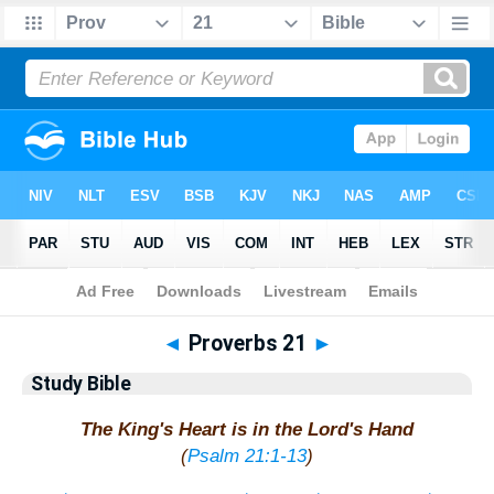
Bible
>
Study Bible
> Proverbs 21
◄
Proverbs 21
►
Study Bible
The King's Heart is in the Lord's Hand
(
Psalm 21:1-13
)