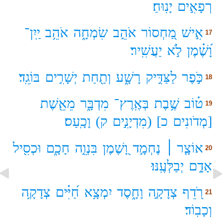
רְפָאִ֣ים
יָנֽוּחַ׃
אִ֣ישׁ
מַ֭חְסוֹר
אֹהֵ֣ב
שִׂמְחָ֑ה
אֹהֵ֥ב
יַֽיִן־
17
וָ֝שֶׁ֗מֶן
לֹ֣א
יַעֲשִֽׁיר׃
כֹּ֣פֶר
לַצַּדִּ֣יק
רָשָׁ֑ע
וְתַ֖חַת
יְשָׁרִ֣ים
בּוֹגֵֽד׃
18
ט֗וֹב
שֶׁ֥בֶת
בְּאֶֽרֶץ־
מִדְבָּ֑ר
מֵאֵ֖שֶׁת
19
[מְדֹונִים
כ]
(מִדְיָנִ֣ים
ק)
וָכָֽעַס׃
אוֹצָ֤ר ׀
נֶחְמָ֣ד
וָ֭שֶׁמֶן
בִּנְוֵ֣ה
חָכָ֑ם
וּכְסִ֖יל
20
אָדָ֣ם
יְבַלְּעֶֽנּוּ׃
רֹ֭דֵף
צְדָקָ֣ה
וָחָ֑סֶד
יִמְצָ֥א
חַ֝יִּ֗ים
צְדָקָ֥ה
21
וְכָבֽוֹד׃