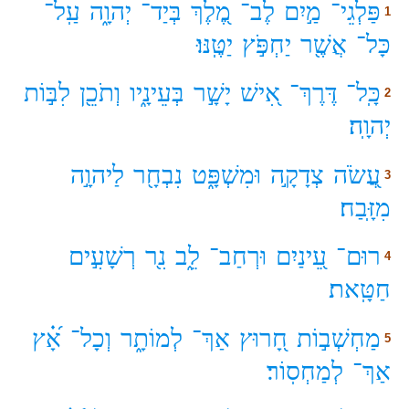
פַּלְגֵי־
מַ֣יִם
לֶב־
מֶ֭לֶךְ
בְּיַד־
יְהוָ֑ה
עַֽל־
1
כָּל־
אֲשֶׁ֖ר
יַחְפֹּ֣ץ
יַטֶּֽנּוּ׃
כָּֽל־
דֶּרֶךְ־
אִ֭ישׁ
יָשָׁ֣ר
בְּעֵינָ֑יו
וְתֹכֵ֖ן
לִבּ֣וֹת
2
יְהוָֽה׃
עֲ֭שֹׂה
צְדָקָ֣ה
וּמִשְׁפָּ֑ט
נִבְחָ֖ר
לַיהוָ֣ה
3
מִזָּֽבַח׃
רוּם־
עֵ֭ינַיִם
וּרְחַב־
לֵ֑ב
נִ֖ר
רְשָׁעִ֣ים
4
חַטָּֽאת׃
מַחְשְׁב֣וֹת
חָ֭רוּץ
אַךְ־
לְמוֹתָ֑ר
וְכָל־
אָ֝֗ץ
5
אַךְ־
לְמַחְסֽוֹר׃