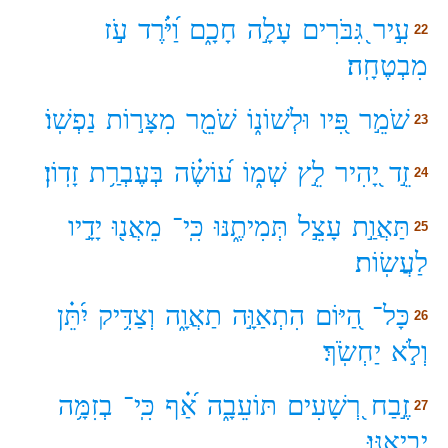
עִ֣יר
גִּ֭בֹּרִים
עָלָ֣ה
חָכָ֑ם
וַ֝יֹּ֗רֶד
עֹ֣ז
22
מִבְטֶחָֽה׃
שֹׁמֵ֣ר
פִּ֭יו
וּלְשׁוֹנ֑וֹ
שֹׁמֵ֖ר
מִצָּר֣וֹת
נַפְשֽׁוֹ׃
23
זֵ֣ד
יָ֭הִיר
לֵ֣ץ
שְׁמ֑וֹ
ע֝וֹשֶׂ֗ה
בְּעֶבְרַ֥ת
זָדֽוֹן׃
24
תַּאֲוַ֣ת
עָצֵ֣ל
תְּמִיתֶ֑נּוּ
כִּֽי־
מֵאֲנ֖וּ
יָדָ֣יו
25
לַעֲשֽׂוֹת׃
כָּל־
הַ֭יּוֹם
הִתְאַוָּ֣ה
תַאֲוָ֑ה
וְצַדִּ֥יק
יִ֝תֵּ֗ן
26
וְלֹ֣א
יַחְשֹֽׂךְ׃
זֶ֣בַח
רְ֭שָׁעִים
תּוֹעֵבָ֑ה
אַ֝֗ף
כִּֽי־
בְזִמָּ֥ה
27
יְבִיאֶֽנּוּ׃