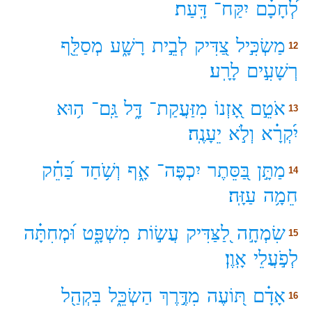
לְ֝חָכָ֗ם
יִקַּח־
דָּֽעַת׃
מַשְׂכִּ֣יל
צַ֭דִּיק
לְבֵ֣ית
רָשָׁ֑ע
מְסַלֵּ֖ף
12
רְשָׁעִ֣ים
לָרָֽע׃
אֹטֵ֣ם
אָ֭זְנוֹ
מִזַּעֲקַת־
דָּ֑ל
גַּֽם־
ה֥וּא
13
יִ֝קְרָ֗א
וְלֹ֣א
יֵעָנֶֽה׃
מַתָּ֣ן
בַּ֭סֵּתֶר
יִכְפֶּה־
אָ֑ף
וְשֹׁ֥חַד
בַּ֝חֵ֗ק
14
חֵמָ֥ה
עַזָּֽה׃
שִׂמְחָ֣ה
לַ֭צַּדִּיק
עֲשׂ֣וֹת
מִשְׁפָּ֑ט
וּ֝מְחִתָּ֗ה
15
לְפֹ֣עֲלֵי
אָֽוֶן׃
אָדָ֗ם
תּ֭וֹעֶה
מִדֶּ֣רֶךְ
הַשְׂכֵּ֑ל
בִּקְהַ֖ל
16