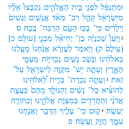
וּמִתְנַפֵּ֔ל
לִפְנֵ֖י
בֵּ֣ית
הָאֱלֹהִ֑ים
נִקְבְּצוּ֩
אֵלָ֨יו
מִיִּשְׂרָאֵ֜ל
קָהָ֣ל
רַב־
מְאֹ֗ד
אֲנָשִׁ֤ים
וְנָשִׁים֙
וִֽילָדִ֔ים
כִּֽי־
בָכ֥וּ
הָעָ֖ם
הַרְבֵּה־
בֶֽכֶה׃
ס
וַיַּעַן֩
שְׁכַנְיָ֨ה
בֶן־
יְחִיאֵ֜ל
מִבְּנֵ֤י
[עֹולָם
כ]
2
(עֵילָם֙
ק)
וַיֹּ֣אמֶר
לְעֶזְרָ֔א
אֲנַ֙חְנוּ֙
מָעַ֣לְנוּ
בֵאלֹהֵ֔ינוּ
וַנֹּ֛שֶׁב
נָשִׁ֥ים
נָכְרִיּ֖וֹת
מֵעַמֵּ֣י
הָאָ֑רֶץ
וְעַתָּ֛ה
יֵשׁ־
מִקְוֶ֥ה
לְיִשְׂרָאֵ֖ל
עַל־
זֹֽאת׃
וְעַתָּ֣ה
נִֽכְרָת־
בְּרִ֣ית
לֵ֠אלֹהֵינוּ
3
לְהוֹצִ֨יא
כָל־
נָשִׁ֜ים
וְהַנּוֹלָ֤ד
מֵהֶם֙
בַּעֲצַ֣ת
אֲדֹנָ֔י
וְהַחֲרֵדִ֖ים
בְּמִצְוַ֣ת
אֱלֹהֵ֑ינוּ
וְכַתּוֹרָ֖ה
יֵעָשֶֽׂה׃
ק֛וּם
כִּֽי־
עָלֶ֥יךָ
הַדָּבָ֖ר
וַאֲנַ֣חְנוּ
4
עִמָּ֑ךְ
חֲזַ֖ק
וַעֲשֵֽׂה׃
פ