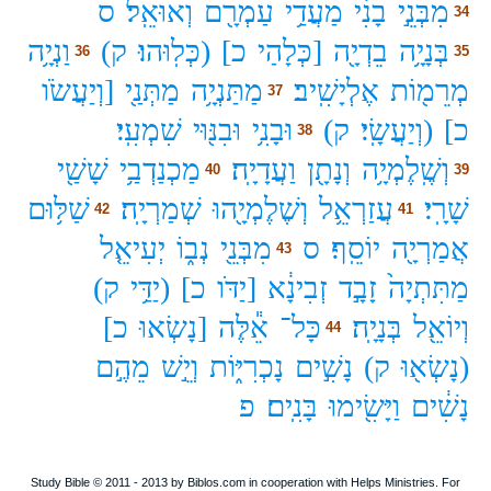
מִבְּנֵ֣י
בָנִ֔י
מַעֲדַ֥י
עַמְרָ֖ם
וְאוּאֵֽל׃
ס
34
בְּנָיָ֥ה
בֵדְיָ֖ה
[כְּלָהַי
כ]
(כְּלֽוּהוּ׃
ק)
וַנְיָ֥ה
36
35
מְרֵמ֖וֹת
אֶלְיָשִֽׁיב׃
מַתַּנְיָ֥ה
מַתְּנַ֖י
[וְיַעֲשֹׂו
37
כ]
(וְיַעֲשָֽׂי׃
ק)
וּבָנִ֥י
וּבִנּ֖וּי
שִׁמְעִֽי׃
38
וְשֶֽׁלֶמְיָ֥ה
וְנָתָ֖ן
וַעֲדָיָֽה׃
מַכְנַדְבַ֥י
שָׁשַׁ֖י
40
39
שָׁרָֽי׃
עֲזַרְאֵ֥ל
וְשֶׁלֶמְיָ֖הוּ
שְׁמַרְיָֽה׃
שַׁלּ֥וּם
42
41
אֲמַרְיָ֖ה
יוֹסֵֽף׃
ס
מִבְּנֵ֖י
נְב֑וֹ
יְעִיאֵ֤ל
43
מַתִּתְיָה֙
זָבָ֣ד
זְבִינָ֔א
[יַדֹּו
כ]
(יַדַּ֥י
ק)
וְיוֹאֵ֖ל
בְּנָיָֽה׃
כָּל־
אֵ֕לֶּה
[נָשְׂאוּ
כ]
44
(נָשְׂא֖וּ
ק)
נָשִׁ֣ים
נָכְרִיּ֑וֹת
וְיֵ֣שׁ
מֵהֶ֣ם
נָשִׁ֔ים
וַיָּשִׂ֖ימוּ
בָּנִֽים׃
פ
Study Bible © 2011 - 2013 by Biblos.com in cooperation with Helps Ministries. For