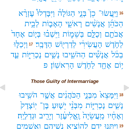
וַיַּֽעֲשׂוּ־
כֵן֮
בְּנֵ֣י
הַגּוֹלָה֒
וַיִּבָּדְלוּ֩
עֶזְרָ֨א
16
הַכֹּהֵ֜ן
אֲנָשִׁ֨ים
רָאשֵׁ֧י
הָאָב֛וֹת
לְבֵ֥ית
אֲבֹתָ֖ם
וְכֻלָּ֣ם
בְּשֵׁמ֑וֹת
וַיֵּשְׁב֗וּ
בְּי֤וֹם
אֶחָד֙
לַחֹ֣דֶשׁ
הָעֲשִׂירִ֔י
לְדַרְי֖וֹשׁ
הַדָּבָֽר׃
וַיְכַלּ֣וּ
17
בַכֹּ֔ל
אֲנָשִׁ֕ים
הַהֹשִׁ֖יבוּ
נָשִׁ֣ים
נָכְרִיּ֑וֹת
עַ֛ד
י֥וֹם
אֶחָ֖ד
לַחֹ֥דֶשׁ
הָרִאשֽׁוֹן׃
פ
Those Guilty of Intermarriage
וַיִּמָּצֵא֙
מִבְּנֵ֣י
הַכֹּהֲנִ֔ים
אֲשֶׁ֥ר
הֹשִׁ֖יבוּ
18
נָשִׁ֣ים
נָכְרִיּ֑וֹת
מִבְּנֵ֨י
יֵשׁ֤וּעַ
בֶּן־
יֽוֹצָדָק֙
וְאֶחָ֔יו
מַֽעֲשֵׂיָה֙
וֶֽאֱלִיעֶ֔זֶר
וְיָרִ֖יב
וּגְדַלְיָֽה׃
וַיִּתְּנ֥וּ
יָדָ֖ם
לְהוֹצִ֣יא
נְשֵׁיהֶ֑ם
וַאֲשֵׁמִ֥ים
19