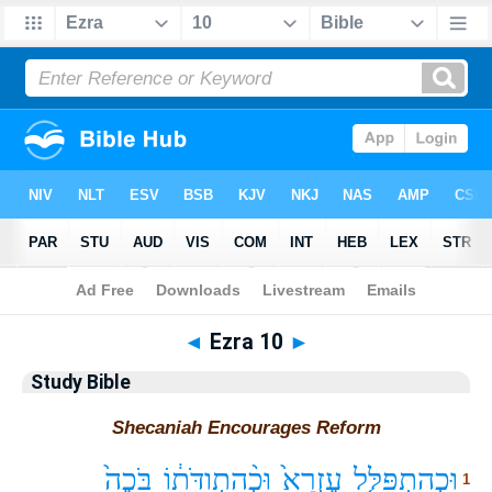
Bible
>
Study Bible
> Ezra 10
◄
Ezra 10
►
Study Bible
Shecaniah Encourages Reform
וּכְהִתְפַּלֵּ֤ל
עֶזְרָא֙
וּכְ֨הִתְוַדֹּת֔וֹ
בֹּכֶה֙
1