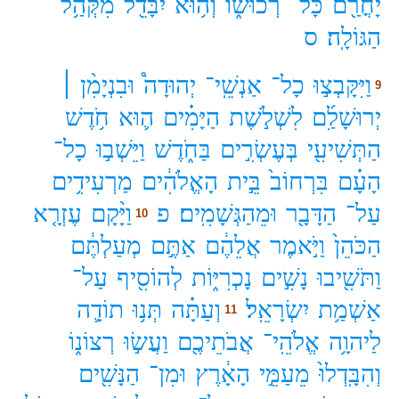
יָחֳרַ֖ם
כָּל־
רְכוּשׁ֑וֹ
וְה֥וּא
יִבָּדֵ֖ל
מִקְּהַ֥ל
הַגּוֹלָֽה׃
ס
וַיִּקָּבְצ֣וּ
כָל־
אַנְשֵֽׁי־
יְהוּדָה֩
וּבִנְיָמִ֨ן ׀
9
יְרוּשָׁלִַ֜ם
לִשְׁלֹ֣שֶׁת
הַיָּמִ֗ים
ה֛וּא
חֹ֥דֶשׁ
הַתְּשִׁיעִ֖י
בְּעֶשְׂרִ֣ים
בַּחֹ֑דֶשׁ
וַיֵּשְׁב֣וּ
כָל־
הָעָ֗ם
בִּרְחוֹב֙
בֵּ֣ית
הָאֱלֹהִ֔ים
מַרְעִידִ֥ים
עַל־
הַדָּבָ֖ר
וּמֵהַגְּשָׁמִֽים׃
פ
וַיָּ֨קָם
עֶזְרָ֤א
10
הַכֹּהֵן֙
וַיֹּ֣אמֶר
אֲלֵהֶ֔ם
אַתֶּ֣ם
מְעַלְתֶּ֔ם
וַתֹּשִׁ֖יבוּ
נָשִׁ֣ים
נָכְרִיּ֑וֹת
לְהוֹסִ֖יף
עַל־
אַשְׁמַ֥ת
יִשְׂרָאֵֽל׃
וְעַתָּ֗ה
תְּנ֥וּ
תוֹדָ֛ה
11
לַיהוָ֥ה
אֱלֹהֵֽי־
אֲבֹתֵיכֶ֖ם
וַעֲשׂ֣וּ
רְצוֹנ֑וֹ
וְהִבָּֽדְלוּ֙
מֵעַמֵּ֣י
הָאָ֔רֶץ
וּמִן־
הַנָּשִׁ֖ים