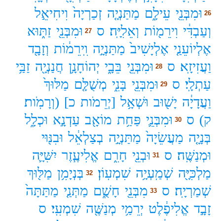
וּמִבְּנֵ֖י
עֵילָ֑ם
מַתַּנְיָ֤ה
זְכַרְיָה֙
וִיחִיאֵ֣ל
26
וְעַבְדִּ֔י
וִירֵמ֖וֹת
וְאֵלִיָּֽה׃
ס
וּמִבְּנֵ֖י
זַתּ֑וּא
27
אֶלְיוֹעֵנַ֤י
אֶלְיָשִׁיב֙
מַתַּנְיָ֣ה
וִֽירֵמ֔וֹת
וְזָבָ֖ד
וַעֲזִיזָֽא׃
ס
וּמִבְּנֵ֖י
בֵּבָ֑י
יְהוֹחָנָ֥ן
חֲנַנְיָ֖ה
זַבַּ֥י
28
עַתְלָֽי׃
ס
וּמִבְּנֵ֖י
בָּנִ֑י
מְשֻׁלָּ֤ם
מַלּוּךְ֙
29
וַעֲדָיָ֔ה
יָשׁ֖וּב
וּשְׁאָ֥ל
[יְרֵמֹות
כ]
(וְרָמֹֽות׃
ק)
ס
וּמִבְּנֵ֛י
פַּחַ֥ת
מוֹאָ֖ב
עַדְנָ֣א
וּכְלָ֑ל
30
בְּנָיָ֤ה
מַעֲשֵׂיָה֙
מַתַּנְיָ֣ה
בְצַלְאֵ֔ל
וּבִנּ֖וּי
וּמְנַשֶּֽׁה׃
ס
וּבְנֵ֖י
חָרִ֑ם
אֱלִיעֶ֧זֶר
יִשִּׁיָּ֛ה
31
מַלְכִּיָּ֖ה
שְׁמַֽעְיָ֥ה
שִׁמְעֽוֹן׃
בְּנְיָמִ֥ן
מַלּ֖וּךְ
32
שְׁמַרְיָֽה׃
ס
מִבְּנֵ֖י
חָשֻׁ֑ם
מַתְּנַ֤י
מַתַּתָּה֙
33
זָבָ֣ד
אֱלִיפֶ֔לֶט
יְרֵמַ֥י
מְנַשֶּׁ֖ה
שִׁמְעִֽי׃
ס