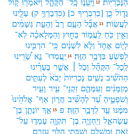
הַנָּכְרִיּֽוֹת׃
וַיַּֽעְנ֧וּ
כָֽל־
הַקָּהָ֛ל
וַיֹּאמְר֖וּ
ק֣וֹל
12
גָּד֑וֹל
כֵּ֛ן
[כְּדִבְרֶיךָ
כ]
(כִּדְבָרְךָ֥
ק)
עָלֵ֖ינוּ
לַעֲשֽׂוֹת׃
אֲבָ֞ל
הָעָ֥ם
רָב֙
וְהָעֵ֣ת
גְּשָׁמִ֔ים
13
וְאֵ֥ין
כֹּ֖חַ
לַעֲמ֣וֹד
בַּח֑וּץ
וְהַמְּלָאכָ֗ה
לֹֽא־
לְי֤וֹם
אֶחָד֙
וְלֹ֣א
לִשְׁנַ֔יִם
כִּֽי־
הִרְבִּ֥ינוּ
לִפְשֹׁ֖עַ
בַּדָּבָ֥ר
הַזֶּֽה׃
יַֽעֲמְדוּ־
נָ֣א
שָׂ֠רֵינוּ
14
לְֽכָל־
הַקָּהָ֞ל
וְכֹ֣ל ׀
אֲשֶׁ֣ר
בֶּעָרֵ֗ינוּ
הַהֹשִׁ֞יב
נָשִׁ֤ים
נָכְרִיּוֹת֙
יָבֹא֙
לְעִתִּ֣ים
מְזֻמָּנִ֔ים
וְעִמָּהֶ֛ם
זִקְנֵי־
עִ֥יר
וָעִ֖יר
וְשֹׁפְטֶ֑יהָ
עַ֠ד
לְהָשִׁ֞יב
חֲר֤וֹן
אַף־
אֱלֹהֵ֙ינוּ֙
מִמֶּ֔נּוּ
עַ֖ד
לַדָּבָ֥ר
הַזֶּֽה׃
פ
אַ֣ךְ
יוֹנָתָ֧ן
בֶּן־
15
עֲשָׂהאֵ֛ל
וְיַחְזְיָ֥ה
בֶן־
תִּקְוָ֖ה
עָמְד֣וּ
עַל־
זֹ֑את
וּמְשֻׁלָּ֛ם
וְשַׁבְּתַ֥י
הַלֵּוִ֖י
עֲזָרֻֽם׃