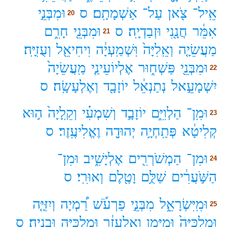
אֵֽיל־
צֹ֖אן
עַל־
אַשְׁמָתָֽם׃
ס
וּמִבְּנֵ֣י
20
אִמֵּ֔ר
חֲנָ֖נִי
וּזְבַדְיָֽה׃
ס
וּמִבְּנֵ֖י
חָרִ֑ם
21
מַעֲשֵׂיָ֤ה
וְאֵֽלִיָּה֙
וּֽשְׁמַֽעְיָ֔ה
וִיחִיאֵ֖ל
וְעֻזִיָּֽה׃
וּמִבְּנֵ֖י
פַּשְׁח֑וּר
אֶלְיוֹעֵינַ֤י
מַֽעֲשֵׂיָה֙
22
יִשְׁמָעֵ֣אל
נְתַנְאֵ֔ל
יוֹזָבָ֖ד
וְאֶלְעָשָֽׂה׃
ס
וּמִֽן־
הַלְוִיִּ֑ם
יוֹזָבָ֣ד
וְשִׁמְעִ֗י
וְקֵֽלָיָה֙
ה֣וּא
23
קְלִיטָ֔א
פְּתַֽחְיָ֥ה
יְהוּדָ֖ה
וֶאֱלִיעֶֽזֶר׃
ס
וּמִן־
הַמְשֹׁרְרִ֖ים
אֶלְיָשִׁ֑יב
וּמִן־
24
הַשֹּׁ֣עֲרִ֔ים
שַׁלֻּ֥ם
וָטֶ֖לֶם
וְאוּרִֽי׃
ס
וּמִֽיִּשְׂרָאֵ֑ל
מִבְּנֵ֣י
פַרְעֹ֡שׁ
רַ֠מְיָה
וְיִזִּיָּ֤ה
25
וּמַלְכִּיָּה֙
וּמִיָּמִ֣ן
וְאֶלְעָזָ֔ר
וּמַלְכִּיָּ֖ה
וּבְנָיָֽה׃
ס