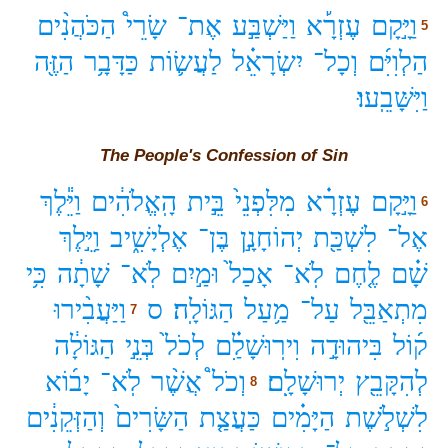
וַיָּ֣קָם
עֶזְרָ֡א
וַיַּשְׁבַּ֣ע
אֶת־
שָׂרֵי֩
הַכֹּהֲנִ֨ים
5
הַלְוִיִּ֜ם
וְכָל־
יִשְׂרָאֵ֗ל
לַעֲשׂ֛וֹת
כַּדָּבָ֥ר
הַזֶּ֖ה
וַיִּשָּׁבֵֽעוּ׃
The People's Confession of Sin
וַיָּ֣קָם
עֶזְרָ֗א
מִלִּפְנֵי֙
בֵּ֣ית
הָֽאֱלֹהִ֔ים
וַיֵּ֕לֶךְ
6
אֶל־
לִשְׁכַּ֖ת
יְהוֹחָנָ֣ן
בֶּן־
אֶלְיָשִׁ֑יב
וַיֵּ֣לֶךְ
שָׁ֗ם
לֶ֤חֶם
לֹֽא־
אָכַל֙
וּמַ֣יִם
לֹֽא־
שָׁתָ֔ה
כִּ֥י
מִתְאַבֵּ֖ל
עַל־
מַ֥עַל
הַגּוֹלָֽה׃
ס
וַיַּעֲבִ֨ירוּ
7
ק֜וֹל
בִּיהוּדָ֣ה
וִירֽוּשָׁלִַ֗ם
לְכֹל֙
בְּנֵ֣י
הַגּוֹלָ֔ה
לְהִקָּבֵ֖ץ
יְרוּשָׁלִָֽם׃
וְכֹל֩
אֲשֶׁ֨ר
לֹֽא־
יָב֜וֹא
8
לִשְׁלֹ֣שֶׁת
הַיָּמִ֗ים
כַּעֲצַ֤ת
הַשָּׂרִים֙
וְהַזְּקֵנִ֔ים