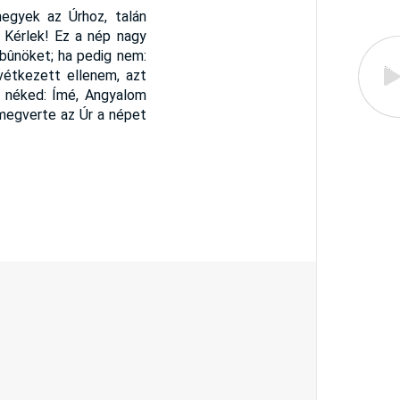
egyek az Úrhoz, talán
Kérlek! Ez a nép nagy
ûnöket; ha pedig nem:
étkezett ellenem, azt
 néked: Ímé, Angyalom
megverte az Úr a népet