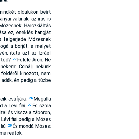
ére.
mindkét oldalukon beírt
nyai valának, az írás is
 Mózesnek: Harczkiáltás
sa ez, éneklés hangját
és felgerjede Mózesnek
ogá a borjút, a melyet
én, itatá azt az Izráel
erted?
Felele Áron: Ne
22
nékem: Csinálj nékünk
 földérõl kihozott, nem
 adák, én pedig a tûzbe
eik csúfjára.
Megálla
26
 a Lévi fiai.
És szóla
27
tal és vissza a táboron,
 Lévi fiai pedig a Mózes
fiú.
És mondá Mózes:
29
 ma reátok.