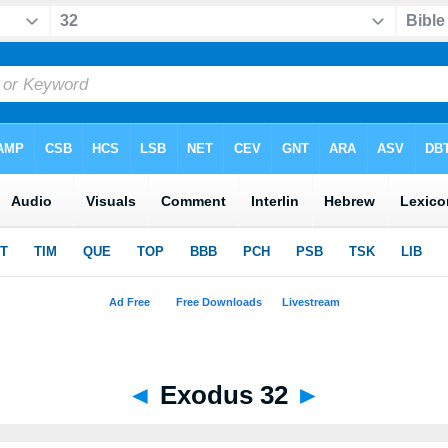
◄
Exodus 32
►