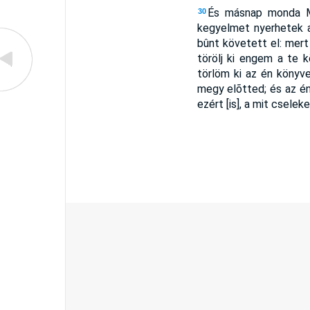
És másnap monda Mó
30
kegyelmet nyerhetek a
bûnt követett el: mert
törölj ki engem a te k
törlöm ki az én könyv
megy elõtted; és az é
ezért [is], a mit cselek