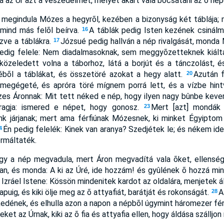
 az Úr azt a veszedelmet, melyet akart vala bocsátani az õ nép
megindula Mózes a hegyrõl, kezében a bizonyság két táblája; 
 mind más felõl beírva.
A táblák pedig Isten kezének csinálmá
16
szve a táblákra.
Józsué pedig hallván a nép rivalgását, monda
17
edig felele: Nem diadalmasoknak, sem meggyõzetteknek kiáltá
közeledett volna a táborhoz, látá a borjút és a tánczolást, 
zébõl a táblákat, és összetöré azokat a hegy alatt.
Azután f
20
 megégeté, és apróra töré mígnem porrá lett, és a vízbe hintv
s Áronnak: Mit tett néked e nép, hogy ilyen nagy bûnbe kev
aragja: ismered e népet, hogy gonosz.
Mert [azt] mondák 
23
ünk járjanak; mert ama férfiúnak Mózesnek, ki minket Égyiptom
Én pedig felelék: Kinek van aranya? Szedjétek le; és nékem ide
4
ormáltaték.
gy a nép megvadula, mert Áron megvadítá vala õket, ellenség
n, és monda: A ki az Úré, ide hozzám! és gyûlének õ hozzá mind
, Izráel Istene: Kössön mindenitek kardot az oldalára, menjetek ál
puig, és kiki ölje meg az õ attyafiát, barátját és rokonságát.
A
28
edének, és elhulla azon a napon a népbõl úgymint háromezer fér
et az Úrnak, kiki az õ fia és attyafia ellen, hogy áldása szálljon