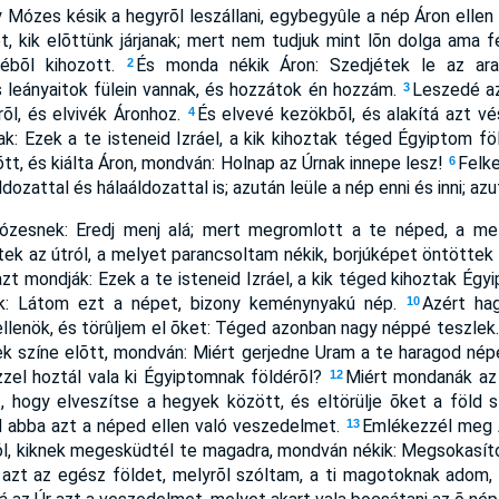
y Mózes késik a hegyrõl leszállani, egybegyûle a nép Áron ellen 
et, kik elõttünk járjanak; mert nem tudjuk mint lõn dolga ama f
ébõl kihozott.
És monda nékik Áron: Szedjétek le az ar
2
és leányaitok fülein vannak, és hozzátok én hozzám.
Leszedé az
3
rõl, és elvivék Áronhoz.
És elvevé kezökbõl, és alakítá azt vés
4
ak: Ezek a te isteneid Izráel, a kik kihoztak téged Égyiptom fö
lõtt, és kiálta Áron, mondván: Holnap az Úrnak innepe lesz!
Felk
6
ozattal és hálaáldozattal is; azután leüle a nép enni és inni; azu
ózesnek: Eredj menj alá; mert megromlott a te néped, a mel
ek az útról, a melyet parancsoltam nékik, borjúképet öntöttek 
azt mondják: Ezek a te isteneid Izráel, a kik téged kihoztak Égy
k: Látom ezt a népet, bizony keménynyakú nép.
Azért ha
10
ellenök, és törûljem el õket: Téged azonban nagy néppé teszlek
ek színe elõtt, mondván: Miért gerjedne Uram a te haragod nép
zel hoztál vala ki Égyiptomnak földérõl?
Miért mondanák az
12
, hogy elveszítse a hegyek között, és eltörülje õket a föld s
d abba azt a néped ellen való veszedelmet.
Emlékezzél meg Á
13
dról, kiknek megesküdtél te magadra, mondván nékik: Megsokasí
s azt az egész földet, melyrõl szóltam, a ti magotoknak adom, 