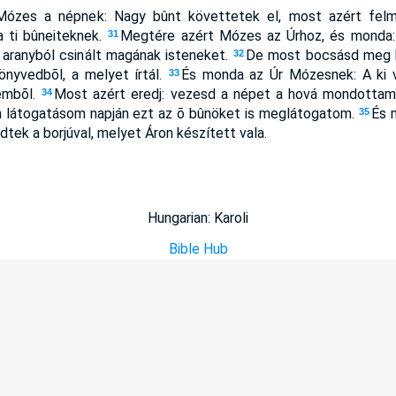
zes a népnek: Nagy bûnt követtetek el, most azért felm
 ti bûneiteknek.
Megtére azért Mózes az Úrhoz, és monda: 
31
 aranyból csinált magának isteneket.
De most bocsásd meg b
32
önyvedbõl, a melyet írtál.
És monda az Úr Mózesnek: A ki v
33
embõl.
Most azért eredj: vezesd a népet a hová mondottam
34
n látogatásom napján ezt az õ bûnöket is meglátogatom.
És 
35
edtek a borjúval, melyet Áron készített vala.
Hungarian: Karoli
Bible Hub