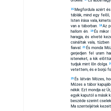
örökké.
És abba hagyá
Megfordula azért és 
15
táblák, mind egy felõl,
Isten írása vala, kimet
van a táborban.
Az p
18
hallom én.
És mikor 
19
haragja, és elveté ke
csináltak vala, tûzben
fiaival.
És monda Móze
21
gerjedjen fel uram h
isteneket, a kik elõtt
tudjuk mint lõn dolga.
2
vetettem, és e borjú f
És látván Mózes, ho
25
Mózes a tábor kapujába
nékik: Ezt mondja az Úr
egyik kaputól a másik ka
beszéde szerint cselek
Ma szenteljétek kezeitek