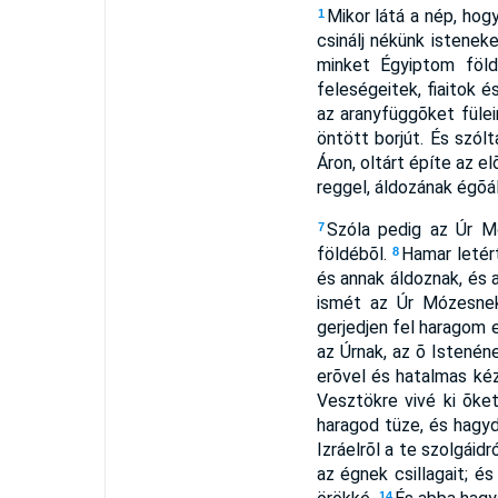
Mikor látá a nép, hog
1
csinálj nékünk istenek
minket Égyiptom föld
feleségeitek, fiaitok 
az aranyfüggõket fülei
öntött borjút. És szólt
Áron, oltárt építe az e
reggel, áldozának égõáld
Szóla pedig az Úr M
7
földébõl.
Hamar letért
8
és annak áldoznak, és 
ismét az Úr Mózesne
gerjedjen fel haragom 
az Úrnak, az õ Istenén
erõvel és hatalmas kéz
Vesztökre vivé ki õket
haragod tüze, és hagy
Izráelrõl a te szolgái
az égnek csillagait; é
14