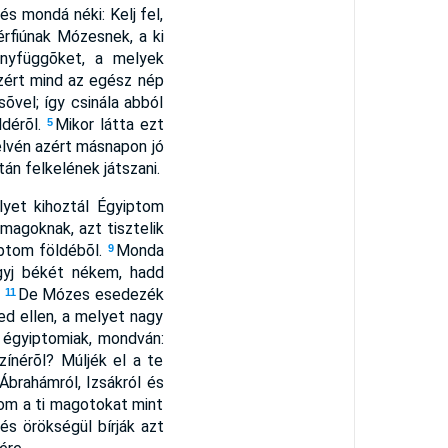
és mondá néki: Kelj fel,
érfiúnak Mózesnek, a ki
anyfüggõket, a melyek
ért mind az egész nép
õvel; így csinála abból
ldérõl.
Mikor látta ezt
5
elvén azért másnapon jó
tán felkelének játszani.
yet kihoztál Égyiptom
magoknak, azt tisztelik
iptom földébõl.
Monda
9
gyj békét nékem, hadd
.
De Mózes esedezék
11
ed ellen, a melyet nagy
 égyiptomiak, mondván:
zínérõl? Múljék el a te
brahámról, Izsákról és
tom a ti magotokat mint
és örökségül bírják azt