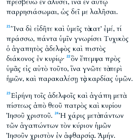
πρεσβεύω ἐν ἁλύσει, ἵνα ἐν αὐτῷ
παρρησιάσωμαι, ὡς δεῖ με λαλῆσαι.
Ἵνα δὲ εἰδῆτε καὶ ὑμεῖς τὰ κατ’ ἐμέ, τί
21
πράσσω, πάντα ὑμῖν γνωρίσει Tυχικὸς
ὁ ἀγαπητὸς ἀδελφὸς καὶ πιστὸς
διάκονος ἐν κυρίῳ·
ὃν ἔπεμψα πρὸς
22
ὑμᾶς εἰς αὐτὸ τοῦτο, ἵνα γνῶτε τὰ περὶ
ἡμῶν, καὶ παρακαλέσῃ τὰς καρδίας ὑμῶν.
Εἰρήνη τοῖς ἀδελφοῖς καὶ ἀγάπη μετὰ
23
πίστεως ἀπὸ θεοῦ πατρὸς καὶ κυρίου
Ἰησοῦ χριστοῦ.
Ἡ χάρις μετὰ πάντων
24
τῶν ἀγαπώντων τὸν κύριον ἡμῶν
Ἰησοῦν χριστὸν ἐν ἀφθαρσίᾳ. Ἀμήν.