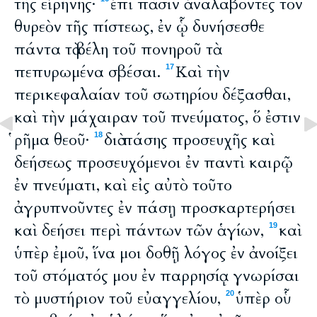
τῆς εἰρήνης·
ἐπὶ πᾶσιν ἀναλαβόντες τὸν
θυρεὸν τῆς πίστεως, ἐν ᾧ δυνήσεσθε
πάντα τὰ βέλη τοῦ πονηροῦ τὰ
πεπυρωμένα σβέσαι.
Καὶ τὴν
17
περικεφαλαίαν τοῦ σωτηρίου δέξασθαι,
καὶ τὴν μάχαιραν τοῦ πνεύματος, ὅ ἐστιν
ῥῆμα θεοῦ·
διὰ πάσης προσευχῆς καὶ
18
δεήσεως προσευχόμενοι ἐν παντὶ καιρῷ
ἐν πνεύματι, καὶ εἰς αὐτὸ τοῦτο
ἀγρυπνοῦντες ἐν πάσῃ προσκαρτερήσει
καὶ δεήσει περὶ πάντων τῶν ἁγίων,
καὶ
19
ὑπὲρ ἐμοῦ, ἵνα μοι δοθῇ λόγος ἐν ἀνοίξει
τοῦ στόματός μου ἐν παρρησίᾳ γνωρίσαι
τὸ μυστήριον τοῦ εὐαγγελίου,
ὑπὲρ οὗ
20