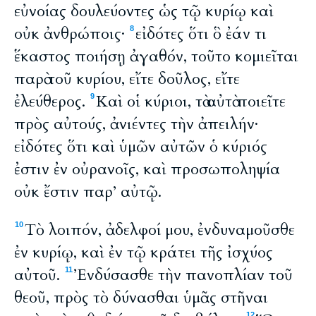
εὐνοίας δουλεύοντες ὡς τῷ κυρίῳ καὶ
οὐκ ἀνθρώποις·
εἰδότες ὅτι ὃ ἐάν τι
8
ἕκαστος ποιήσῃ ἀγαθόν, τοῦτο κομιεῖται
παρὰ τοῦ κυρίου, εἴτε δοῦλος, εἴτε
ἐλεύθερος.
Καὶ οἱ κύριοι, τὰ αὐτὰ ποιεῖτε
9
πρὸς αὐτούς, ἀνιέντες τὴν ἀπειλήν·
εἰδότες ὅτι καὶ ὑμῶν αὐτῶν ὁ κύριός
ἐστιν ἐν οὐρανοῖς, καὶ προσωποληψία
οὐκ ἔστιν παρ’ αὐτῷ.
Tὸ λοιπόν, ἀδελφοί μου, ἐνδυναμοῦσθε
10
ἐν κυρίῳ, καὶ ἐν τῷ κράτει τῆς ἰσχύος
αὐτοῦ.
Ἐνδύσασθε τὴν πανοπλίαν τοῦ
11
θεοῦ, πρὸς τὸ δύνασθαι ὑμᾶς στῆναι
12