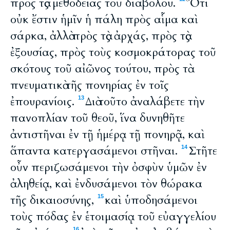
πρὸς τὰς μεθοδείας τοῦ διαβόλου.
Ὅτι
οὐκ ἔστιν ἡμῖν ἡ πάλη πρὸς αἷμα καὶ
σάρκα, ἀλλὰ πρὸς τὰς ἀρχάς, πρὸς τὰς
ἐξουσίας, πρὸς τοὺς κοσμοκράτορας τοῦ
σκότους τοῦ αἰῶνος τούτου, πρὸς τὰ
πνευματικὰ τῆς πονηρίας ἐν τοῖς
ἐπουρανίοις.
Διὰ τοῦτο ἀναλάβετε τὴν
13
πανοπλίαν τοῦ θεοῦ, ἵνα δυνηθῆτε
ἀντιστῆναι ἐν τῇ ἡμέρᾳ τῇ πονηρᾷ, καὶ
ἅπαντα κατεργασάμενοι στῆναι.
Στῆτε
14
οὖν περιζωσάμενοι τὴν ὀσφὺν ὑμῶν ἐν
ἀληθείᾳ, καὶ ἐνδυσάμενοι τὸν θώρακα
τῆς δικαιοσύνης,
καὶ ὑποδησάμενοι
15
τοὺς πόδας ἐν ἑτοιμασίᾳ τοῦ εὐαγγελίου
16