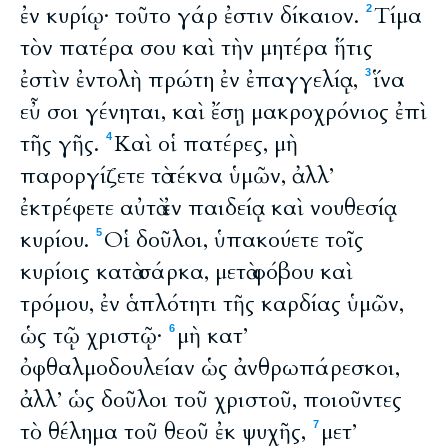
ἐν κυρίῳ· τοῦτο γάρ ἐστιν δίκαιον.
Tίμα
2
τὸν πατέρα σου καὶ τὴν μητέρα ἥτις
ἐστὶν ἐντολὴ πρώτη ἐν ἐπαγγελίᾳ,
ἵνα
3
εὖ σοι γένηται, καὶ ἔσῃ μακροχρόνιος ἐπὶ
τῆς γῆς.
Καὶ οἱ πατέρες, μὴ
4
παροργίζετε τὰ τέκνα ὑμῶν, ἀλλ’
ἐκτρέφετε αὐτὰ ἐν παιδείᾳ καὶ νουθεσίᾳ
κυρίου.
Οἱ δοῦλοι, ὑπακούετε τοῖς
5
κυρίοις κατὰ σάρκα, μετὰ φόβου καὶ
τρόμου, ἐν ἁπλότητι τῆς καρδίας ὑμῶν,
ὡς τῷ χριστῷ·
μὴ κατ’
6
ὀφθαλμοδουλείαν ὡς ἀνθρωπάρεσκοι,
ἀλλ’ ὡς δοῦλοι τοῦ χριστοῦ, ποιοῦντες
τὸ θέλημα τοῦ θεοῦ ἐκ ψυχῆς,
μετ’
7