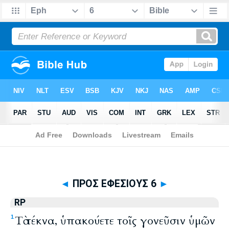
Biblia
>
Byzantine
> ΠΡΟΣ ΕΦΕΣΙΟΥΣ 6
◄
ΠΡΟΣ ΕΦΕΣΙΟΥΣ 6
►
RP
Tὰ τέκνα, ὑπακούετε τοῖς γονεῦσιν ὑμῶν
1