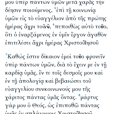
μου ὑπὲρ πάντων ὑμῶν μετὰ χαρᾶς τὴν
δέησιν ποιούμενος,
ἐπὶ τῇ κοινωνίᾳ
5
ὑμῶν εἰς τὸ εὐαγγέλιον ἀπὸ τῆς πρώτης
ἡμέρας ἄχρι τοῦ νῦν,
πεποιθὼς αὐτὸ τοῦτο,
6
ὅτι ὁ ἐναρξάμενος ἐν ὑμῖν ἔργον ἀγαθὸν
ἐπιτελέσει ἄχρι ἡμέρας Χριστοῦ Ἰησοῦ·
Καθώς ἐστιν δίκαιον ἐμοὶ τοῦτο φρονεῖν
7
ὑπὲρ πάντων ὑμῶν, διὰ τὸ ἔχειν με ἐν τῇ
καρδίᾳ ὑμᾶς, ἔν τε τοῖς δεσμοῖς μου καὶ
ἐν τῇ ἀπολογίᾳ καὶ βεβαιώσει τοῦ
εὐαγγελίου συνκοινωνούς μου τῆς
χάριτος πάντας ὑμᾶς ὄντας.
μάρτυς
8
γάρ μου ὁ Θεός, ὡς ἐπιποθῶ πάντας
ὑμᾶς ἐν σπλάγχνοις Χριστοῦ Ἰησοῦ.