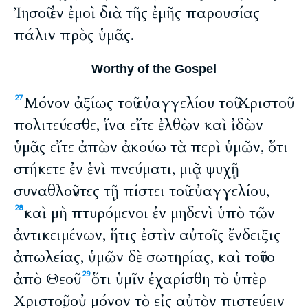
Ἰησοῦ ἐν ἐμοὶ διὰ τῆς ἐμῆς παρουσίας
πάλιν πρὸς ὑμᾶς.
Worthy of the Gospel
Μόνον ἀξίως τοῦ εὐαγγελίου τοῦ Χριστοῦ
27
πολιτεύεσθε, ἵνα εἴτε ἐλθὼν καὶ ἰδὼν
ὑμᾶς εἴτε ἀπὼν ἀκούω τὰ περὶ ὑμῶν, ὅτι
στήκετε ἐν ἑνὶ πνεύματι, μιᾷ ψυχῇ
συναθλοῦντες τῇ πίστει τοῦ εὐαγγελίου,
καὶ μὴ πτυρόμενοι ἐν μηδενὶ ὑπὸ τῶν
28
ἀντικειμένων, ἥτις ἐστὶν αὐτοῖς ἔνδειξις
ἀπωλείας, ὑμῶν δὲ σωτηρίας, καὶ τοῦτο
ἀπὸ Θεοῦ·
ὅτι ὑμῖν ἐχαρίσθη τὸ ὑπὲρ
29
Χριστοῦ, οὐ μόνον τὸ εἰς αὐτὸν πιστεύειν