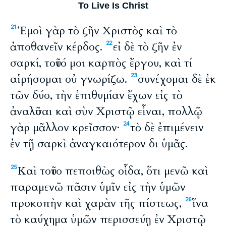
To Live Is Christ
Ἐμοὶ γὰρ τὸ ζῆν Χριστὸς καὶ τὸ
21
ἀποθανεῖν κέρδος.
εἰ δὲ τὸ ζῆν ἐν
22
σαρκί, τοῦτό μοι καρπὸς ἔργου, καὶ τί
αἱρήσομαι οὐ γνωρίζω.
συνέχομαι δὲ ἐκ
23
τῶν δύο, τὴν ἐπιθυμίαν ἔχων εἰς τὸ
ἀναλῦσαι καὶ σὺν Χριστῷ εἶναι, πολλῷ
γὰρ μᾶλλον κρεῖσσον·
τὸ δὲ ἐπιμένειν
24
ἐν τῇ σαρκὶ ἀναγκαιότερον δι ὑμᾶς.
Καὶ τοῦτο πεποιθὼς οἶδα, ὅτι μενῶ καὶ
25
παραμενῶ πᾶσιν ὑμῖν εἰς τὴν ὑμῶν
προκοπὴν καὶ χαρὰν τῆς πίστεως,
ἵνα
26
τὸ καύχημα ὑμῶν περισσεύῃ ἐν Χριστῷ