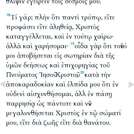
θλῖψιν ἐγείρειν τοῖς δεσμοῖς μου.
Τί γάρ; πλὴν ὅτι παντὶ τρόπῳ, εἴτε
18
προφάσει εἴτε ἀληθείᾳ, Χριστὸς
καταγγέλλεται, καὶ ἐν τούτῳ χαίρω·
ἀλλὰ καὶ χαρήσομαι·
οἶδα γὰρ ὅτι τοῦτό
19
μοι ἀποβήσεται εἰς σωτηρίαν διὰ τῆς
ὑμῶν δεήσεως καὶ ἐπιχορηγίας τοῦ
Πνεύματος Ἰησοῦ Χριστοῦ,
κατὰ τὴν
20
ἀποκαραδοκίαν καὶ ἐλπίδα μου ὅτι ἐν
οὐδενὶ αἰσχυνθήσομαι, ἀλλ ἐν πάσῃ
παρρησίᾳ ὡς πάντοτε καὶ νῦν
μεγαλυνθήσεται Χριστὸς ἐν τῷ σώματί
μου, εἴτε διὰ ζωῆς εἴτε διὰ θανάτου.