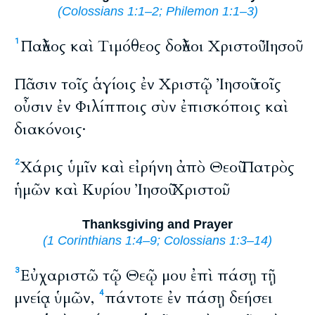
(
Colossians 1:1–2
;
Philemon 1:1–3
)
Παῦλος καὶ Τιμόθεος δοῦλοι Χριστοῦ Ἰησοῦ
1
Πᾶσιν τοῖς ἁγίοις ἐν Χριστῷ Ἰησοῦ τοῖς
οὖσιν ἐν Φιλίπποις σὺν ἐπισκόποις καὶ
διακόνοις·
Χάρις ὑμῖν καὶ εἰρήνη ἀπὸ Θεοῦ Πατρὸς
2
ἡμῶν καὶ Κυρίου Ἰησοῦ Χριστοῦ.
Thanksgiving and Prayer
(
1 Corinthians 1:4–9
;
Colossians 1:3–14
)
Εὐχαριστῶ τῷ Θεῷ μου ἐπὶ πάσῃ τῇ
3
μνείᾳ ὑμῶν,
πάντοτε ἐν πάσῃ δεήσει
4