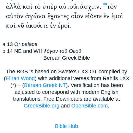
ἀλλὰ καὶ τὸ ὑπὲρ αὐτοῦ πάσχειν,
τὸν
30
αὐτὸν ἀγῶνα ἔχοντες οἷον εἴδετε ἐν ἐμοὶ
καὶ νῦν ἀκούετε ἐν ἐμοί.
a
13
Or
palace
b
14
NE and WH
λόγον τοῦ Θεοῦ
Berean Greek Bible
The BGB is based on Swete's LXX OT compiled by
(
Eliran Wong
) with additional verses from Rahlfs LXX
(*) + (
Berean Greek NT
). Versification has been
adjusted to correspond with modern English
translations. Free Downloads are available at
GreekBible.org
and
OpenBible.com
.
Bible Hub