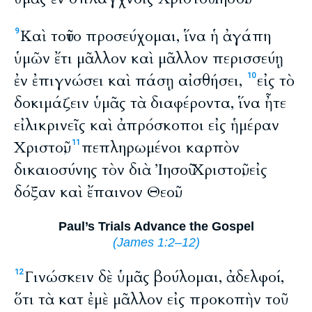
Καὶ τοῦτο προσεύχομαι, ἵνα ἡ ἀγάπη
9
ὑμῶν ἔτι μᾶλλον καὶ μᾶλλον περισσεύῃ
ἐν ἐπιγνώσει καὶ πάσῃ αἰσθήσει,
εἰς τὸ
10
δοκιμάζειν ὑμᾶς τὰ διαφέροντα, ἵνα ἦτε
εἰλικρινεῖς καὶ ἀπρόσκοποι εἰς ἡμέραν
Χριστοῦ,
πεπληρωμένοι καρπὸν
11
δικαιοσύνης τὸν διὰ Ἰησοῦ Χριστοῦ, εἰς
δόξαν καὶ ἔπαινον Θεοῦ.
Paul’s Trials Advance the Gospel
(
James 1:2–12
)
Γινώσκειν δὲ ὑμᾶς βούλομαι, ἀδελφοί,
12
ὅτι τὰ κατ ἐμὲ μᾶλλον εἰς προκοπὴν τοῦ