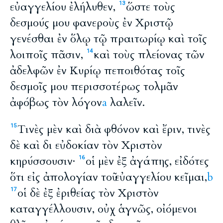
εὐαγγελίου ἐλήλυθεν,
ὥστε τοὺς
13
δεσμούς μου φανεροὺς ἐν Χριστῷ
γενέσθαι ἐν ὅλῳ τῷ πραιτωρίῳ καὶ τοῖς
λοιποῖς πᾶσιν,
καὶ τοὺς πλείονας τῶν
14
ἀδελφῶν ἐν Κυρίῳ πεποιθότας τοῖς
δεσμοῖς μου περισσοτέρως τολμᾶν
ἀφόβως τὸν λόγον
a
λαλεῖν.
Τινὲς μὲν καὶ διὰ φθόνον καὶ ἔριν, τινὲς
15
δὲ καὶ δι εὐδοκίαν τὸν Χριστὸν
κηρύσσουσιν·
οἱ μὲν ἐξ ἀγάπης, εἰδότες
16
ὅτι εἰς ἀπολογίαν τοῦ εὐαγγελίου κεῖμαι,
b
οἱ δὲ ἐξ ἐριθείας τὸν Χριστὸν
17
καταγγέλλουσιν, οὐχ ἁγνῶς, οἰόμενοι