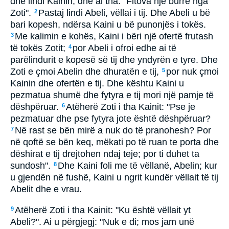
dhe lindi Kainin, dhe ai tha: "Fitova një burrë nga
Zoti".
Pastaj lindi Abeli, vëllai i tij. Dhe Abeli u bë
2
bari kopesh, ndërsa Kaini u bë punonjës i tokës.
Me kalimin e kohës, Kaini i bëri një ofertë frutash
3
të tokës Zotit;
por Abeli i ofroi edhe ai të
4
parëlindurit e kopesë së tij dhe yndyrën e tyre. Dhe
Zoti e çmoi Abelin dhe dhuratën e tij,
por nuk çmoi
5
Kainin dhe ofertën e tij. Dhe kështu Kaini u
pezmatua shumë dhe fytyra e tij mori një pamje të
dëshpëruar.
Atëherë Zoti i tha Kainit: "Pse je
6
pezmatuar dhe pse fytyra jote është dëshpëruar?
Në rast se bën mirë a nuk do të pranohesh? Por
7
në qoftë se bën keq, mëkati po të ruan te porta dhe
dëshirat e tij drejtohen ndaj teje; por ti duhet ta
sundosh".
Dhe Kaini foli me të vëllanë, Abelin; kur
8
u gjendën në fushë, Kaini u ngrit kundër vëllait të tij
Abelit dhe e vrau.
Atëherë Zoti i tha Kainit: "Ku është vëllait yt
9
Abeli?". Ai u përgjegj: "Nuk e di; mos jam unë