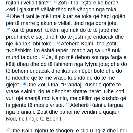
rojtari i vëllait tim?".
Zoti i tha: "Çfarë ke bërë?
10
Zëri i gjakut të vëllait tënd më vëngon nga toka.
Dhe ti tani je më i mallkuar se toka që hapi gojën
11
për të marrë gjakun e vëllait tënd nga dora jote.
Kur të punosh tokën, ajo nuk do të të japë më
12
prodhimet e saj, dhe ti do të jesh një endacak dhe
një ikanak mbi tokë".
Atëherë Kaini i tha Zotit;
13
"Ndëshkimi im është tepër i madh aq sa unë nuk
mund ta duroj.
Ja, ti po më dëbon sot nga faqja e
14
këtij dheu dhe do të fshihem nga fytyra jote; dhe do
të bëhem endacak dhe ikanak nëpër botë dhe do
të ndodhë që të më vrasë kushdo që do të më
gjejë".
Dhe Zoti i tha: "Prandaj, kushdo qoftë të
15
vrasë Kainin, do të dënohet shtatë herë". Dhe Zoti
vuri një shenjë mbi Kainin, me qëllim që kushdo që
ta gjente të mos e vriste.
Atëherë Kaini u largua
16
nga prania e Zotit dhe banoi në vendin e quajtur
Nod, në lindje të Edenit.
Dhe Kaini njohu të shoqen, e cila u ngjiz dhe lindi
17