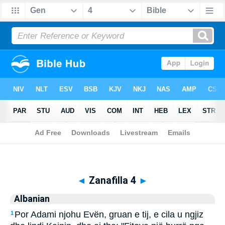
Biblia
>
Albanian
> Zanafilla 4
◄
Zanafilla 4
►
Albanian
Por Adami njohu Evën, gruan e tij, e cila u ngjiz
1