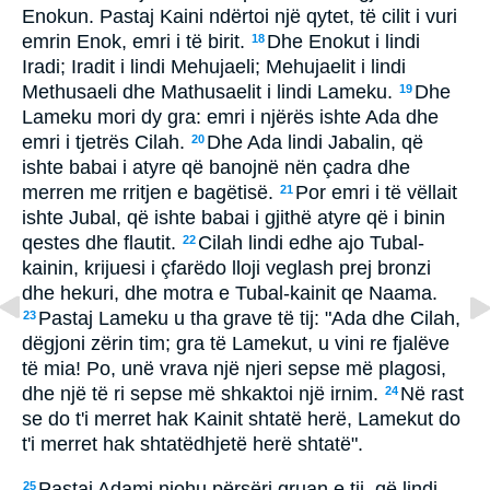
Enokun. Pastaj Kaini ndërtoi një qytet, të cilit i vuri
emrin Enok, emri i të birit.
Dhe Enokut i lindi
18
Iradi; Iradit i lindi Mehujaeli; Mehujaelit i lindi
Methusaeli dhe Mathusaelit i lindi Lameku.
Dhe
19
Lameku mori dy gra: emri i njërës ishte Ada dhe
emri i tjetrës Cilah.
Dhe Ada lindi Jabalin, që
20
ishte babai i atyre që banojnë nën çadra dhe
merren me rritjen e bagëtisë.
Por emri i të vëllait
21
ishte Jubal, që ishte babai i gjithë atyre që i binin
qestes dhe flautit.
Cilah lindi edhe ajo Tubal-
22
kainin, krijuesi i çfarëdo lloji veglash prej bronzi
dhe hekuri, dhe motra e Tubal-kainit qe Naama.
Pastaj Lameku u tha grave të tij: "Ada dhe Cilah,
23
dëgjoni zërin tim; gra të Lamekut, u vini re fjalëve
të mia! Po, unë vrava një njeri sepse më plagosi,
dhe një të ri sepse më shkaktoi një irnim.
Në rast
24
se do t'i merret hak Kainit shtatë herë, Lamekut do
t'i merret hak shtatëdhjetë herë shtatë".
Pastaj Adami njohu përsëri gruan e tij, që lindi
25