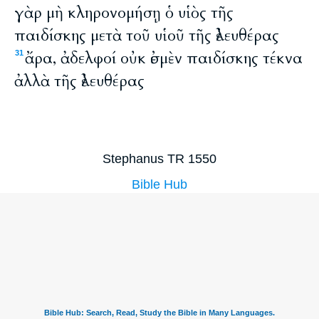
γὰρ μὴ κληρονομήσῃ ὁ υἱὸς τῆς
παιδίσκης μετὰ τοῦ υἱοῦ τῆς ἐλευθέρας
ἄρα, ἀδελφοί οὐκ ἐσμὲν παιδίσκης τέκνα
31
ἀλλὰ τῆς ἐλευθέρας
Stephanus TR 1550
Bible Hub