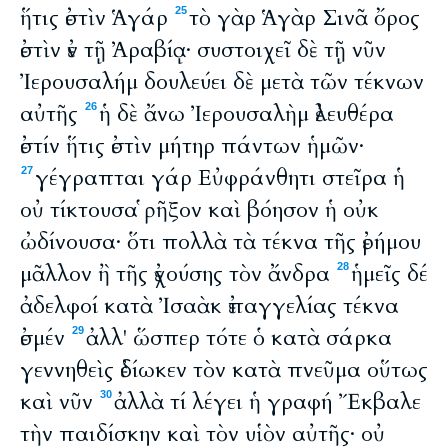
ἥτις ἐστὶν Ἁγάρ
τὸ γὰρ Ἁγὰρ Σινᾶ ὄρος
25
ἐστὶν ἐν τῇ Ἀραβίᾳ· συστοιχεῖ δὲ τῇ νῦν
Ἰερουσαλήμ δουλεύει δὲ μετὰ τῶν τέκνων
αὐτῆς
ἡ δὲ ἄνω Ἰερουσαλὴμ ἐλευθέρα
26
ἐστίν ἥτις ἐστὶν μήτηρ πάντων ἡμῶν·
γέγραπται γάρ Εὐφράνθητι στεῖρα ἡ
27
οὐ τίκτουσα ῥῆξον καὶ βόησον ἡ οὐκ
ὠδίνουσα· ὅτι πολλὰ τὰ τέκνα τῆς ἐρήμου
μᾶλλον ἢ τῆς ἐχούσης τὸν ἄνδρα
ἡμεῖς δέ
28
ἀδελφοί κατὰ Ἰσαὰκ ἐπαγγελίας τέκνα
ἐσμέν
ἀλλ' ὥσπερ τότε ὁ κατὰ σάρκα
29
γεννηθεὶς ἐδίωκεν τὸν κατὰ πνεῦμα οὕτως
καὶ νῦν
ἀλλὰ τί λέγει ἡ γραφή Ἔκβαλε
30
τὴν παιδίσκην καὶ τὸν υἱὸν αὐτῆς· οὐ