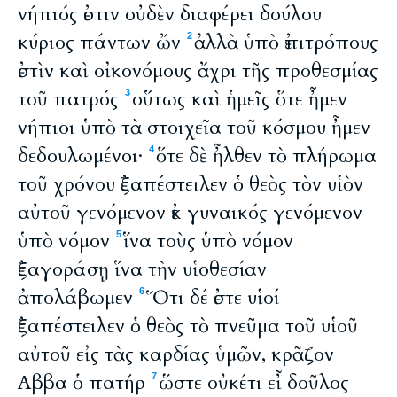
νήπιός ἐστιν οὐδὲν διαφέρει δούλου
κύριος πάντων ὤν
ἀλλὰ ὑπὸ ἐπιτρόπους
2
ἐστὶν καὶ οἰκονόμους ἄχρι τῆς προθεσμίας
τοῦ πατρός
οὕτως καὶ ἡμεῖς ὅτε ἦμεν
3
νήπιοι ὑπὸ τὰ στοιχεῖα τοῦ κόσμου ἦμεν
δεδουλωμένοι·
ὅτε δὲ ἦλθεν τὸ πλήρωμα
4
τοῦ χρόνου ἐξαπέστειλεν ὁ θεὸς τὸν υἱὸν
αὐτοῦ γενόμενον ἐκ γυναικός γενόμενον
ὑπὸ νόμον
ἵνα τοὺς ὑπὸ νόμον
5
ἐξαγοράσῃ ἵνα τὴν υἱοθεσίαν
ἀπολάβωμεν
Ὅτι δέ ἐστε υἱοί
6
ἐξαπέστειλεν ὁ θεὸς τὸ πνεῦμα τοῦ υἱοῦ
αὐτοῦ εἰς τὰς καρδίας ὑμῶν, κρᾶζον
Αββα ὁ πατήρ
ὥστε οὐκέτι εἶ δοῦλος
7