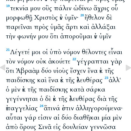
τεκνία μου οὓς πάλιν ὠδίνω ἄχρις οὗ
19
μορφωθῇ Χριστὸς ἐν ὑμῖν·
ἤθελον δὲ
20
παρεῖναι πρὸς ὑμᾶς ἄρτι καὶ ἀλλάξαι
τὴν φωνήν μου ὅτι ἀποροῦμαι ἐν ὑμῖν
Λέγετέ μοι οἱ ὑπὸ νόμον θέλοντες εἶναι
21
τὸν νόμον οὐκ ἀκούετε
γέγραπται γὰρ
22
ὅτι Ἀβραὰμ δύο υἱοὺς ἔσχεν ἕνα ἐκ τῆς
παιδίσκης καὶ ἕνα ἐκ τῆς ἐλευθέρας
ἀλλ'
23
ὁ μὲν ἐκ τῆς παιδίσκης κατὰ σάρκα
γεγέννηται ὁ δὲ ἐκ τῆς ἐλευθέρας διὰ τῆς
ἐπαγγελίας
ἅτινά ἐστιν ἀλληγορούμενα·
24
αὗται γάρ εἰσιν αἱ δύο διαθῆκαι μία μὲν
ἀπὸ ὄρους Σινᾶ εἰς δουλείαν γεννῶσα