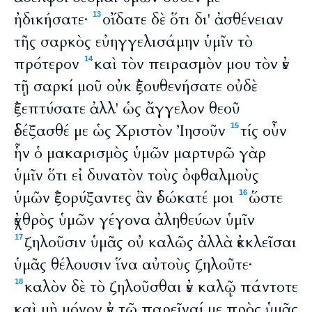
ἠδικήσατε·
οἴδατε δὲ ὅτι δι' ἀσθένειαν
13
τῆς σαρκὸς εὐηγγελισάμην ὑμῖν τὸ
πρότερον
καὶ τὸν πειρασμὸν μου τὸν ἐν
14
τῇ σαρκί μοῦ οὐκ ἐξουθενήσατε οὐδὲ
ἐξεπτύσατε ἀλλ' ὡς ἄγγελον θεοῦ
ἐδέξασθέ με ὡς Χριστὸν Ἰησοῦν
τίς οὖν
15
ἧν ὁ μακαρισμὸς ὑμῶν μαρτυρῶ γὰρ
ὑμῖν ὅτι εἰ δυνατὸν τοὺς ὀφθαλμοὺς
ὑμῶν ἐξορύξαντες ἂν ἐδώκατέ μοι
ὥστε
16
ἐχθρὸς ὑμῶν γέγονα ἀληθεύων ὑμῖν
ζηλοῦσιν ὑμᾶς οὐ καλῶς ἀλλὰ ἐκκλεῖσαι
17
ὑμᾶς θέλουσιν ἵνα αὐτοὺς ζηλοῦτε·
καλὸν δὲ τὸ ζηλοῦσθαι ἐν καλῷ πάντοτε
18
καὶ μὴ μόνον ἐν τῷ παρεῖναί με πρὸς ὑμᾶς