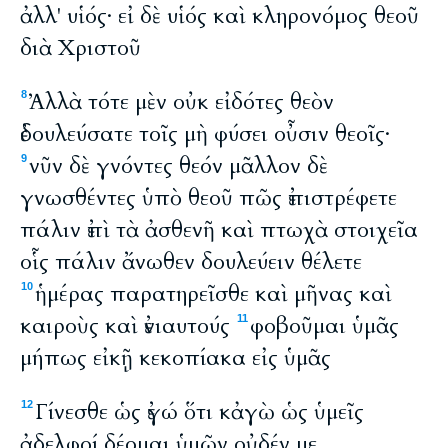
ἀλλ' υἱός· εἰ δὲ υἱός καὶ κληρονόμος θεοῦ
διὰ Χριστοῦ
Ἀλλὰ τότε μὲν οὐκ εἰδότες θεὸν
8
ἐδουλεύσατε τοῖς μὴ φύσει οὖσιν θεοῖς·
νῦν δὲ γνόντες θεόν μᾶλλον δὲ
9
γνωσθέντες ὑπὸ θεοῦ πῶς ἐπιστρέφετε
πάλιν ἐπὶ τὰ ἀσθενῆ καὶ πτωχὰ στοιχεῖα
οἷς πάλιν ἄνωθεν δουλεύειν θέλετε
ἡμέρας παρατηρεῖσθε καὶ μῆνας καὶ
10
καιροὺς καὶ ἐνιαυτούς
φοβοῦμαι ὑμᾶς
11
μήπως εἰκῇ κεκοπίακα εἰς ὑμᾶς
Γίνεσθε ὡς ἐγώ ὅτι κἀγὼ ὡς ὑμεῖς
12
ἀδελφοί δέομαι ὑμῶν οὐδέν με