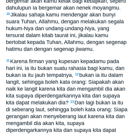
bergemar akan kamu kelak bagi kebajikan, seperti
dahulupun Ia bergemar akan nenek moyangmu.
Jikalau sahaja kamu mendengar akan bunyi
10
suara Tuhan, Allahmu, dengan melakukan segala
hukum-Nya dan undang-undang-Nya, yang
tersurat dalam kitab taurat ini, jikalau kamu
bertobat kepada Tuhan, Allahmu, dengan segenap
hatimu dan dengan segenap jiwamu.
Karena firman yang kupesan kepadamu pada
11
hari ini, ia itu bukan suatu rahasia bagi kamu, dan
bukan ia itu jauh tempatnya,
bukan ia itu dalam
12
langit, sehingga boleh kata orang: Siapakah akan
naik ke langit karena kita dan mengambil dia akan
kita supaya diperdengarkannya kita dan supaya
kita dapat melakukan dia?
Dan lagi bukan ia itu
13
di seberang laut, sehingga boleh kata orang: Siapa
gerangan akan menyeberang laut karena kita dan
mengambil dia akan kita, supaya
diperdengarkannya kita dan supaya kita dapat