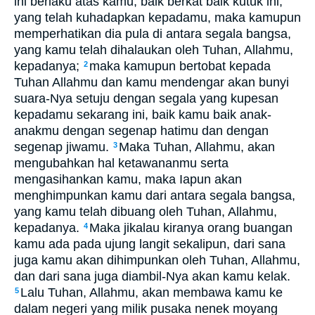
ini berlaku atas kamu, baik berkat baik kutuk ini,
yang telah kuhadapkan kepadamu, maka kamupun
memperhatikan dia pula di antara segala bangsa,
yang kamu telah dihalaukan oleh Tuhan, Allahmu,
kepadanya;
maka kamupun bertobat kepada
2
Tuhan Allahmu dan kamu mendengar akan bunyi
suara-Nya setuju dengan segala yang kupesan
kepadamu sekarang ini, baik kamu baik anak-
anakmu dengan segenap hatimu dan dengan
segenap jiwamu.
Maka Tuhan, Allahmu, akan
3
mengubahkan hal ketawananmu serta
mengasihankan kamu, maka Iapun akan
menghimpunkan kamu dari antara segala bangsa,
yang kamu telah dibuang oleh Tuhan, Allahmu,
kepadanya.
Maka jikalau kiranya orang buangan
4
kamu ada pada ujung langit sekalipun, dari sana
juga kamu akan dihimpunkan oleh Tuhan, Allahmu,
dan dari sana juga diambil-Nya akan kamu kelak.
Lalu Tuhan, Allahmu, akan membawa kamu ke
5
dalam negeri yang milik pusaka nenek moyang