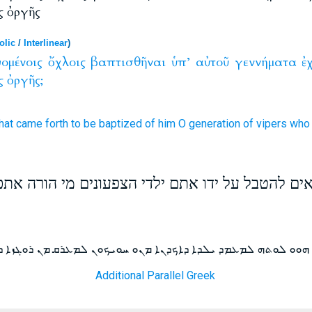
ς ὀργῆς
olic
/
Interlinear
)
ομένοις
ὄχλοις
βαπτισθῆναι
ὑπ’
αὐτοῦ
γεννήματα
ἐ
ς
ὀργῆς;
hat came forth
to be baptized
of
him
O generation
of vipers
who
אים להטבל על ידו אתם ילדי הצפעונים מי הורה את
 ܗܘܘ ܠܘܬܗ ܠܡܥܡܕ ܝܠܕܐ ܕܐܟܕܢܐ ܡܢܘ ܚܘܝܟܘܢ ܠܡܥܪܩ ܡܢ ܪܘܓܙܐ ܕ
Additional Parallel Greek