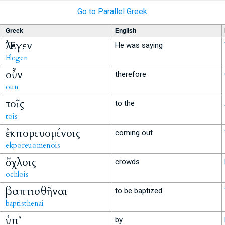
Go to Parallel Greek
Greek
English
Ἔλεγεν
He was saying
Elegen
οὖν
therefore
oun
τοῖς
to the
tois
ἐκπορευομένοις
coming out
ekporeuomenois
ὄχλοις
crowds
ochlois
βαπτισθῆναι
to be baptized
baptisthēnai
ὑπ’
by