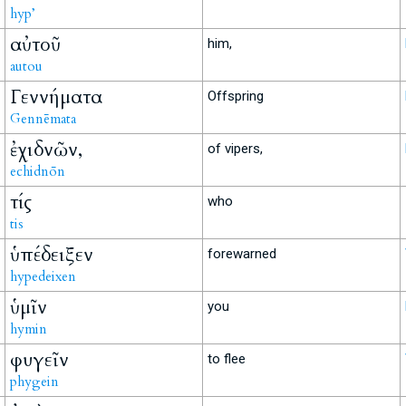
hyp’
αὐτοῦ
him,
autou
Γεννήματα
Offspring
Gennēmata
ἐχιδνῶν,
of vipers,
echidnōn
τίς
who
tis
ὑπέδειξεν
forewarned
hypedeixen
ὑμῖν
you
hymin
φυγεῖν
to flee
phygein