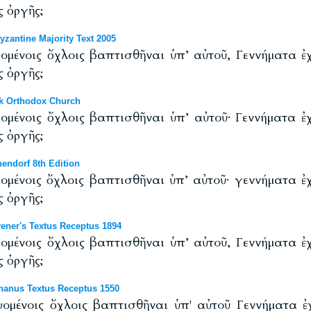
 ὀργῆς;
antine Majority Text 2005
ομένοις ὄχλοις βαπτισθῆναι ὑπ’ αὐτοῦ, Γεννήματα ἐχι
 ὀργῆς;
k Orthodox Church
ομένοις ὄχλοις βαπτισθῆναι ὑπ’ αὐτοῦ· Γεννήματα ἐχι
 ὀργῆς;
endorf 8th Edition
ομένοις ὄχλοις βαπτισθῆναι ὑπ’ αὐτοῦ· γεννήματα ἐχι
 ὀργῆς;
ener's Textus Receptus 1894
ομένοις ὄχλοις βαπτισθῆναι ὑπ’ αὐτοῦ, Γεννήματα ἐχι
 ὀργῆς;
anus Textus Receptus 1550
ομένοις ὄχλοις βαπτισθῆναι ὑπ' αὐτοῦ Γεννήματα ἐχ