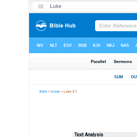
Bible
>
Greek
> Luke 3:7
Text Analysis