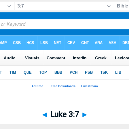
◄
Luke 3:7
►