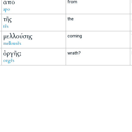
ἀπὸ
from
apo
τῆς
the
tēs
μελλούσης
coming
mellousēs
ὀργῆς;
wrath?
orgēs