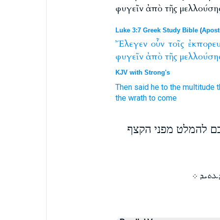
φυγεῖν ἀπὸ τῆς μελλούση
Luke 3:7 Greek Study Bible
(
Apost
Ἔλεγεν
οὖν
τοῖς
ἐκπορευ
φυγεῖν
ἀπὸ
τῆς
μελλούση
KJV with Strong's
Then
said
he to the multitude
t
the wrath
to come
כם להמלט מפני הקצף
ܥܬܝܕ ܀