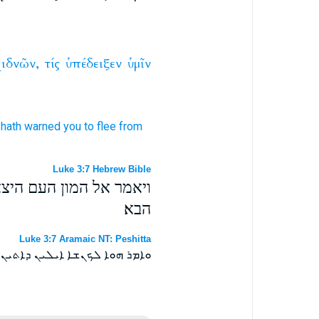
χιδνῶν,
τίς
ὑπέδειξεν
ὑμῖν
hath warned
you
to flee
from
Luke 3:7 Hebrew Bible
ויאמר אל המון העם היצ
הבא׃
Luke 3:7 Aramaic NT: Peshitta
ܘܐܡܪ ܗܘܐ ܠܟܢܫܐ ܐܝܠܝܢ ܕܐܬܝܢ