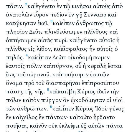
πᾶσιν.
καὶ ἐγένετο ἐν τῷ κινῆσαι αὐτοὺς ἀπὸ
2
ἀνατολῶν εὗρον πεδίον ἐν γῇ Σενναὰρ καὶ
κατῴκησαν ἐκεῖ.
καὶ εἶπεν ἄνθρωπος τῷ
3
πλησίον Δεῦτε πλινθεύσωμεν πλίνθους καὶ
ὀπτήσωμεν αὐτὰς πυρί. καὶ ἐγένετο αὐτοῖς ἡ
πλίνθος εἰς λίθον, καὶ ἄσφαλτος ἦν αὐτοῖς ὁ
πηλός.
καὶ εἶπαν Δεῦτε οἰκοδομήσωμεν
4
ἑαυτοῖς πόλιν καὶ πύργον, οὗ ἡ κεφαλὴ ἔσται
ἕως τοῦ οὐρανοῦ, καὶ ποιήσομεν ἑαυτῶν
ὄνομα πρὸ τοῦ διασπαρῆναι ἐπὶ προσώπου
πάσης τῆς γῆς.
καὶ κατέβη Κύριος ἰδεῖν τὴν
5
πόλιν καὶ τὸν πύργον ὃν ᾠκοδόμησαν οἱ υἱοὶ
τῶν ἀνθρώπων.
καὶ εἶπεν Κύριος Ἰδοὺ γένος
6
ἓν καὶ χεῖλος ἓν πάντων· καὶ τοῦτο ἤρξαντο
ποιῆσαι, καὶ νῦν οὐκ ἐκλείψει ἐξ αὐτῶν πάντα