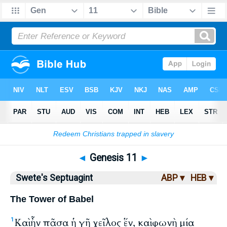
Bible
>
LXX
> Genesis 11
◄
Genesis 11
►
Swete's Septuagint
ABP ▾
HEB ▾
The Tower of Babel
Καὶ ἦν πᾶσα ἡ γῆ χεῖλος ἕν, καὶ φωνὴ μία
1