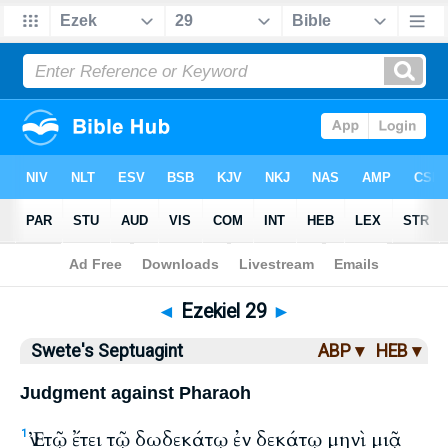
Bible
>
LXX
> Ezekiel 29
◄
Ezekiel 29
►
Swete's Septuagint
ABP ▾
HEB ▾
Judgment against Pharaoh
Ἐν τῷ ἔτει τῷ δωδεκάτῳ ἐν δεκάτῳ μηνὶ μιᾷ
1