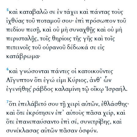
καὶ καταβαλῶ σε ἐν τάχει καὶ πάντας τοὺς
5
ἰχθύας τοῦ ποταμοῦ σου· ἐπὶ πρόσωπον τοῦ
πεδίου πεσῇ, καὶ οὐ μὴ συναχθῇς καὶ οὐ μὴ
περισταλῇς, τοῖς θηρίοις τῆς γῆς καὶ τοῖς
πετεινοῖς τοῦ οὐρανοῦ δέδωκά σε εἰς
κατάβρωμα·
καὶ γνώσονται πάντες οἱ κατοικοῦντες
6
Αἴγυπτον ὅτι ἐγώ εἰμι Κύριος, ἀνθ᾽ ὧν
ἐγενήθης ῥάβδος καλαμίνη τῷ οἴκῳ Ἰσραήλ.
ὅτι ἐπελάβετό σου τῇ χειρὶ αὐτῶν, ἐθλάσθης·
7
καὶ ὅτε ἐκρότησεν ἐπ᾽ αὐτοὺς πᾶσα χείρ, καὶ
ὅτε ἐπανεπαύσαντο ἐπὶ σέ, συνετρίβης, καὶ
συνέκλασας αὐτῶν πᾶσαν ὀσφύν.