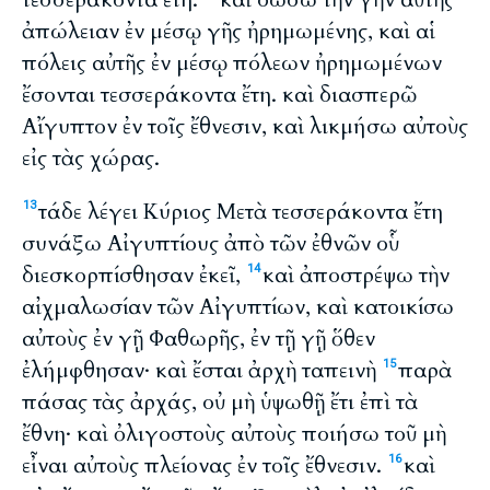
ἀπώλειαν ἐν μέσῳ γῆς ἠρημωμένης, καὶ αἱ
πόλεις αὐτῆς ἐν μέσῳ πόλεων ἠρημωμένων
ἔσονται τεσσεράκοντα ἔτη. καὶ διασπερῶ
Αἴγυπτον ἐν τοῖς ἔθνεσιν, καὶ λικμήσω αὐτοὺς
εἰς τὰς χώρας.
τάδε λέγει Κύριος Μετὰ τεσσεράκοντα ἔτη
13
συνάξω Αἰγυπτίους ἀπὸ τῶν ἐθνῶν οὗ
διεσκορπίσθησαν ἐκεῖ,
καὶ ἀποστρέψω τὴν
14
αἰχμαλωσίαν τῶν Αἰγυπτίων, καὶ κατοικίσω
αὐτοὺς ἐν γῇ Φαθωρῆς, ἐν τῇ γῇ ὅθεν
ἐλήμφθησαν· καὶ ἔσται ἀρχὴ ταπεινὴ
παρὰ
15
πάσας τὰς ἀρχάς, οὐ μὴ ὑψωθῇ ἔτι ἐπὶ τὰ
ἔθνη· καὶ ὀλιγοστοὺς αὐτοὺς ποιήσω τοῦ μὴ
εἶναι αὐτοὺς πλείονας ἐν τοῖς ἔθνεσιν.
καὶ
16