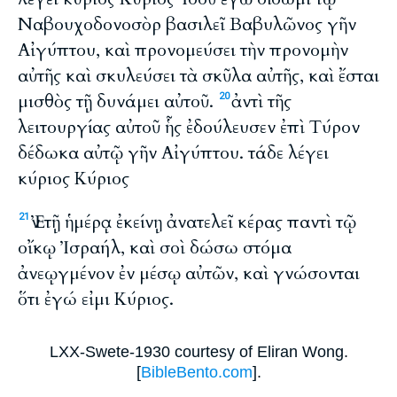
Ναβουχοδονοσὸρ βασιλεῖ Βαβυλῶνος γῆν
Αἰγύπτου, καὶ προνομεύσει τὴν προνομὴν
αὐτῆς καὶ σκυλεύσει τὰ σκῦλα αὐτῆς, καὶ ἔσται
μισθὸς τῇ δυνάμει αὐτοῦ.
ἀντὶ τῆς
20
λειτουργίας αὐτοῦ ἧς ἐδούλευσεν ἐπὶ Τύρον
δέδωκα αὐτῷ γῆν Αἰγύπτου. τάδε λέγει
κύριος Κύριος
Ἐν τῇ ἡμέρᾳ ἐκείνῃ ἀνατελεῖ κέρας παντὶ τῷ
21
οἴκῳ Ἰσραήλ, καὶ σοὶ δώσω στόμα
ἀνεῳγμένον ἐν μέσῳ αὐτῶν, καὶ γνώσονται
ὅτι ἐγώ εἰμι Κύριος.
LXX-Swete-1930 courtesy of Eliran Wong.
[
BibleBento.com
].