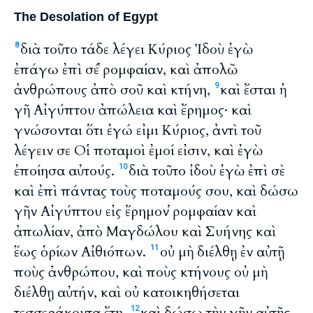
The Desolation of Egypt
διὰ τοῦτο τάδε λέγει Κύριος Ἰδοὺ ἐγὼ
8
ἐπάγω ἐπὶ σέ ῥομφαίαν, καὶ ἀπολῶ
ἀνθρώπους ἀπὸ σοῦ καὶ κτήνη,
καὶ ἔσται ἡ
9
γῆ Αἰγύπτου ἀπώλεια καὶ ἔρημος· καὶ
γνώσονται ὅτι ἐγώ εἰμι Κύριος, ἀντὶ τοῦ
λέγειν σε Οἱ ποταμοὶ ἐμοί εἰσιν, καὶ ἐγὼ
ἐποίησα αὐτούς.
διὰ τοῦτο ἰδοὺ ἐγὼ ἐπὶ σὲ
10
καὶ ἐπὶ πάντας τοὺς ποταμούς σου, καὶ δώσω
γῆν Αἰγύπτου εἰς ἔρημον ῥομφαίαν καὶ
ἀπωλίαν, ἀπὸ Μαγδώλου καὶ Συήνης καὶ
ἕως ὁρίων Αἰθιόπων.
οὐ μὴ διέλθῃ ἐν αὐτῇ
11
ποὺς ἀνθρώπου, καὶ ποὺς κτήνους οὐ μὴ
διέλθῃ αὐτήν, καὶ οὐ κατοικηθήσεται
τεσσεράκοντα ἔτη.
καὶ δώσω τὴν γῆν αὐτῆς
12