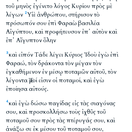
τοῦ μηνὸς ἐγένετο λόγος Κυρίου πρὸς μὲ
λέγων
Υἱὲ ἀνθρώπου, στήρισον τὸ
2
πρόσωπόν σου ἐπὶ Φαραὼ βασιλέα
Αἰγύπτου, καὶ προφήτευσον ἐπ᾽ αὐτὸν καὶ
ἐπ᾽ Αἴγυπτον ὅλην
καὶ εἰπόν Τάδε λέγει Κύριος Ἰδοὺ ἐγὼ ἐπὶ
3
Φαραώ, τὸν δράκοντα τὸν μέγαν τὸν
ἐγκαθήμενον ἐν μέσῳ ποταμῶν αὐτοῦ, τὸν
λέγοντα Ἐμοί εἰσιν οἱ ποταμοί, καὶ ἐγὼ
ἐποίησα αὐτούς.
καὶ ἐγὼ δώσω παγίδας εἰς τὰς σιαγόνας
4
σου, καὶ προσκολλήσω τοὺς ἰχθῦς τοῦ
ποταμοῦ σου πρὸς τὰς πτέρυγάς σου, καὶ
ἀνάξω σε ἐκ μέσου τοῦ ποταμοῦ σου,