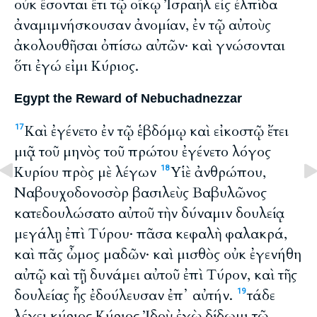
οὐκ ἔσονται ἔτι τῷ οἴκῳ Ἰσραὴλ εἰς ἐλπίδα
ἀναμιμνήσκουσαν ἀνομίαν, ἐν τῷ αὐτοὺς
ἀκολουθῆσαι ὀπίσω αὐτῶν· καὶ γνώσονται
ὅτι ἐγώ εἰμι Κύριος.
Egypt the Reward of Nebuchadnezzar
Καὶ ἐγένετο ἐν τῷ ἑβδόμῳ καὶ εἰκοστῷ ἔτει
17
μιᾷ τοῦ μηνὸς τοῦ πρώτου ἐγένετο λόγος
Κυρίου πρὸς μὲ λέγων
Υἱὲ ἀνθρώπου,
18
Ναβουχοδονοσὸρ βασιλεὺς Βαβυλῶνος
κατεδουλώσατο αὐτοῦ τὴν δύναμιν δουλείᾳ
μεγάλῃ ἐπὶ Τύρου· πᾶσα κεφαλὴ φαλακρά,
καὶ πᾶς ὦμος μαδῶν· καὶ μισθὸς οὐκ ἐγενήθη
αὐτῷ καὶ τῇ δυνάμει αὐτοῦ ἐπὶ Τύρον, καὶ τῆς
δουλείας ἧς ἐδούλευσαν ἐπ᾽ αὐτήν.
τάδε
19
λέγει κύριος Κύριος Ἰδοὺ ἐγὼ δίδωμι τῷ